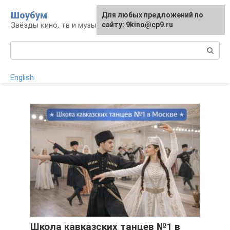
Перейти
Шоубум
Для любых предложений по
к
Звёзды кино, тв и музыки
сайту: 9kino@cp9.ru
контенту
Поиск:
English
Школа кавказских танцев №1 в