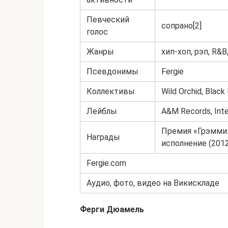
Певческий
сопрано[2]
голос
Жанры
хип-хоп, рэп, R&B,
Псевдонимы
Fergie
Коллективы
Wild Orchid, Blac
Лейблы
A&M Records, Int
Премия «Грэмми»
Награды
исполнение (2012
Fergie.com
Аудио, фото, видео на Викискладе
Ферги Дюамель