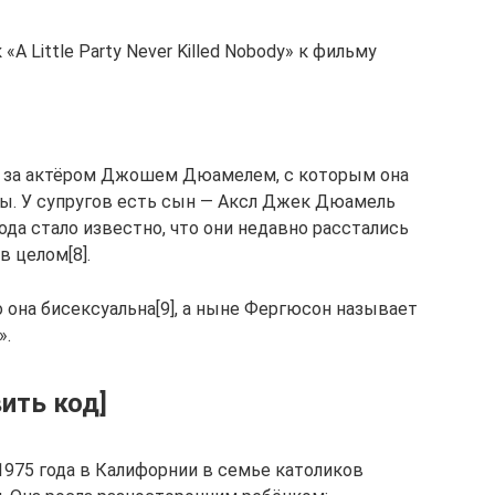
«A Little Party Never Killed Nobody» к фильму
ем за актёром Джошем Дюамелем, с которым она
ьбы. У супругов есть сын — Аксл Джек Дюамель
7 года стало известно, что они недавно расстались
в целом[8].
о она бисексуальна[9], а ныне Фергюсон называет
».
ить код]
1975 года в Калифорнии в семье католиков