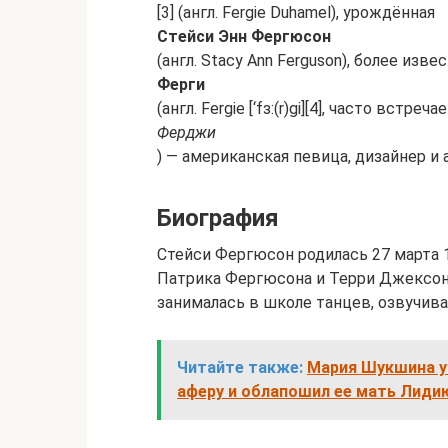
[3] (англ. Fergie Duhamel), урождённая
Стейси Энн Фергюсон
(англ. Stacy Ann Ferguson), более изве
Ферги
(англ. Fergie [‘fɜ:(r)gi][4], часто вст
Ферджи
) — американская певица, дизайнер и 
Биография
Стейси Фергюсон родилась 27 марта 
Патрика Фергюсона и Терри Джексон.
занималась в школе танцев, озвучив
Читайте также:
Мария Шукшина ув
аферу и облапошил ее мать Лид