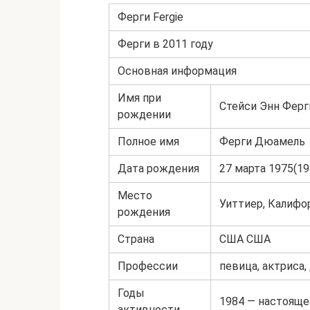
Ферги Fergie
Ферги в 2011 году
Основная информация
Имя при
Стейси Энн Фер
рождении
Полное имя
Ферги Дюамель
Дата рождения
27 марта 1975(19
Место
Уиттиер, Калифо
рождения
Страна
США США
Профессии
певица, актриса,
Годы
1984 — настояще
активности