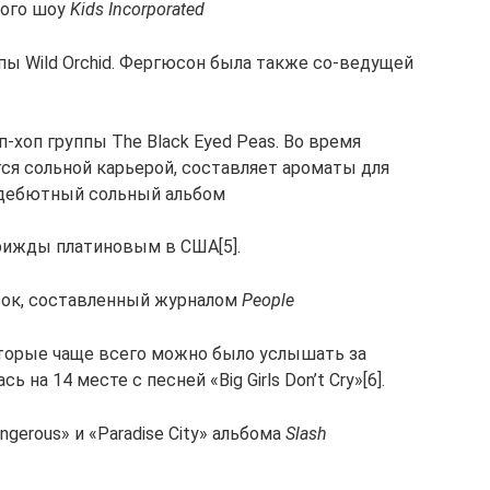
кого шоу
Kids Incorporated
пы Wild Orchid. Фергюсон была также со-ведущей
п-хоп группы The Black Eyed Peas. Во время
ся сольной карьерой, составляет ароматы для
ё дебютный сольный альбом
трижды платиновым в США[5].
исок, составленный журналом
People
которые чаще всего можно было услышать за
ь на 14 месте с песней «Big Girls Don’t Cry»[6].
angerous» и «Paradise City» альбома
Slash