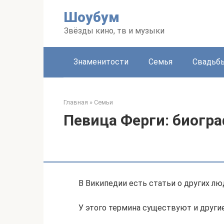
Перейти
Шоубум
к
контенту
Звёзды кино, тв и музыки
Знаменитости
Семья
Свадьб
Главная
»
Семьи
Певица Ферги: биогра
В Википедии есть статьи о других л
У этого термина существуют и другие 