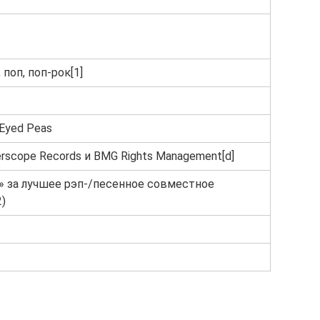
 поп, поп-рок[1]
k Eyed Peas
erscope Records и BMG Rights Management[d]
 за лучшее рэп-/песенное совместное
)