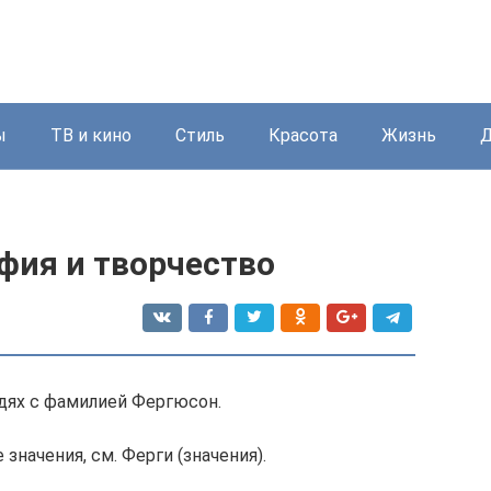
ы
ТВ и кино
Стиль
Красота
Жизнь
Д
фия и творчество
юдях с фамилией Фергюсон.
значения, см. Ферги (значения).