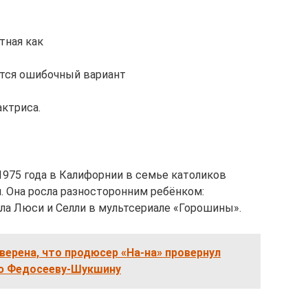
стная как
речается ошибочный вариант
актриса.
1975 года в Калифорнии в семье католиков
 Она росла разносторонним ребёнком:
ала Люси и Селли в мультсериале «Горошины».
ерена, что продюсер «На-на» провернул
ию Федосееву-Шукшину