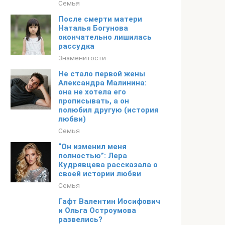
Семья
После смерти матери
Наталья Богунова
окончательно лишилась
рассудка
Знаменитости
Не стало первой жены
Александра Малинина:
она не хотела его
прописывать, а он
полюбил другую (история
любви)
Семья
“Он изменил меня
полностью”: Лера
Кудрявцева рассказала о
своей истории любви
Семья
Гафт Валентин Иосифович
и Ольга Остроумова
развелись?