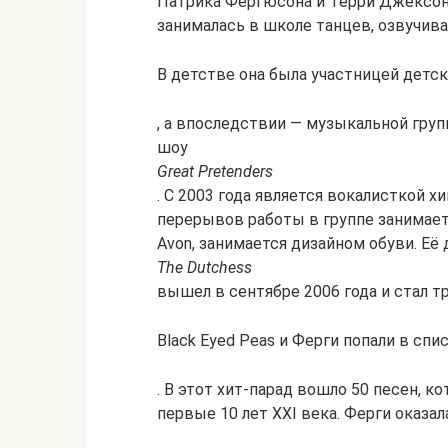
Патрика Фергюсона и Терри Джексон.
занималась в школе танцев, озвучив
В детстве она была участницей детс
, а впоследствии — музыкальной груп
шоу
Great Pretenders
. С 2003 года является вокалисткой хи
перерывов работы в группе занимает
Avon, занимается дизайном обуви. Е
The Dutchess
вышел в сентябре 2006 года и стал 
Black Eyed Peas и Ферги попали в сп
. В этот хит-парад вошло 50 песен, 
первые 10 лет XXI века. Ферги оказалас