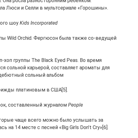
 Она росла разносторонним ребёнком:
ала Люси и Селли в мультсериале «Горошины».
кого шоу
Kids Incorporated
пы Wild Orchid. Фергюсон была также со-ведущей
п-хоп группы The Black Eyed Peas. Во время
ся сольной карьерой, составляет ароматы для
ё дебютный сольный альбом
трижды платиновым в США[5].
исок, составленный журналом
People
которые чаще всего можно было услышать за
ь на 14 месте с песней «Big Girls Don’t Cry»[6].