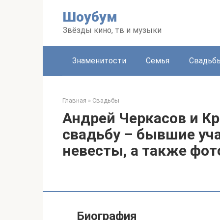
Перейти
Шоубум
к
контенту
Звёзды кино, тв и музыки
Знаменитости
Семья
Свадьб
Главная
»
Свадьбы
Андрей Черкасов и К
свадьбу – бывшие уч
невесты, а также фот
Биография