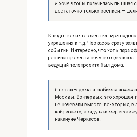
Я хочу, чтобы получилась пышная 
достаточно только росписи, — дел
К подготовке торжества пара подош
украшения и т.д. Черкасов сразу заяв
событии. Интересно, что хоть пара о
решили провести ночь по отдельности
ведущий телепроекта был дома.
Я остался дома, а любимая ночева
Москвы. Во-первых, это хорошая 
не ночевали вместе, во-вторых, в э
кабриолете, войду в номер и увиж
накануне Черкасов.