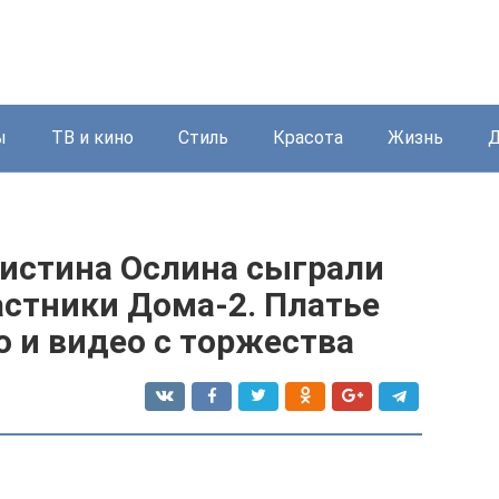
ы
ТВ и кино
Стиль
Красота
Жизнь
Д
ристина Ослина сыграли
астники Дома-2. Платье
о и видео с торжества