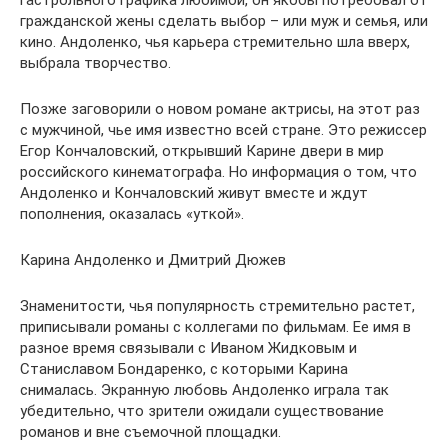
гастрольного графика любимой, он якобы потребовал от
гражданской жены сделать выбор – или муж и семья, или
кино. Андоленко, чья карьера стремительно шла вверх,
выбрала творчество.
Позже заговорили о новом романе актрисы, на этот раз
с мужчиной, чье имя известно всей стране. Это режиссер
Егор Кончаловский, открывший Карине двери в мир
российского кинематографа. Но информация о том, что
Андоленко и Кончаловский живут вместе и ждут
пополнения, оказалась «уткой».
Карина Андоленко и Дмитрий Дюжев
Знаменитости, чья популярность стремительно растет,
приписывали романы с коллегами по фильмам. Ее имя в
разное время связывали с Иваном Жидковым и
Станиславом Бондаренко, с которыми Карина
снималась. Экранную любовь Андоленко играла так
убедительно, что зрители ожидали существование
романов и вне съемочной площадки.