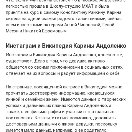
что, если и учиться на актрису, то в Москве. Андоленко с
легкостью прошла в Школу-студию МХАТ и была
принята на курс к самому Константину Райкину. Карина
сидела на одной скамье рядом с талантливыми, сейчас
всем известными актерами Анной Чиповской, Гелой
Месхи и Никитой Ефремовым.
Инстаграм и Википедия Карины Андоленко
Инстаграм и Википедия Карины Андоленко, конечно же,
существуют. Дело в том, что девушка активно
общается со своими поклонниками в социальных сетях,
отвечает на их вопросы и радует информацией о себе.
На странице, посвященной актрисе в Википедии, можно
прочитать достоверную информацию, касающуюся
личной и семейной жизни. Имеются данные о творческих
успехах и дальнейших планах Карины Андоленко, а
также, о ее фильмографии и участии в театральных
постановках. Кстати, статью, возможно, дополнять
достоверными данными о жизни девушки, поскольку
имеется мало данных, например, о ее родителях.