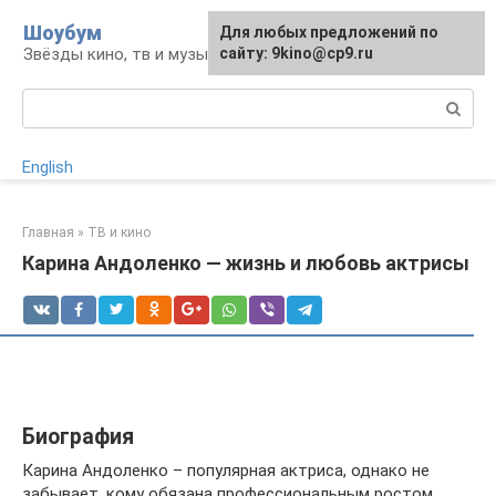
Перейти
Шоубум
Для любых предложений по
к
Звёзды кино, тв и музыки
сайту: 9kino@cp9.ru
контенту
Поиск:
English
Главная
»
ТВ и кино
Карина Андоленко — жизнь и любовь актрисы
Биография
Карина Андоленко – популярная актриса, однако не
забывает, кому обязана профессиональным ростом.