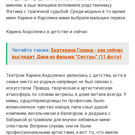
именем, а еще женщина вспомнила родственницу
Фатиму с трагичной судьбой. Среди модных в то время
имен Карина и Каролина мама выбрала малышке первое.
Карина Андоленко в детстве и сейчас
Читайте также:
Екатерина Горина - как сейчас
выглядит Дина из фильма "Сестры" (11 фото)
Театром Карина Андоленко увлеклась с детства, хотя в
семье никто из родных напрямую не был связан с
искусством. Правда, творческая и артистическая
атмосфера, по словам актрисы, в доме витала всегда. У
мамы, сурдопереводчицы по профессии, было
великолепное чувство юмора, папа слыл душой
компании, весельчаком и балагуром, а дедушка с
бабушкой устраивали для внучки забавные мини-
спектакли. Вопреки слухам, они не были
профессиональными артистами, а вот то, что имели