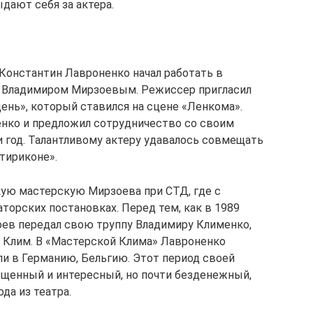
дают себя за актера.
Константин Лавроненко начал работать в
 с Владимиром Мирзоевым. Режиссер пригласил
ень», который ставился на сцене «Ленкома».
енко и предложил сотрудничество со своим
и год. Талантливому актеру удавалось совмещать
тириконе».
ую мастерскую Мирзоева при СТД, где с
торских постановках. Перед тем, как в 1989
зоев передал свою труппу Владимиру Клименко,
к Клим. В «Мастерской Клима» Лавроненко
оли в Германию, Бельгию. Этот период своей
ыщенный и интересный, но почти безденежный,
да из театра.