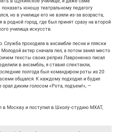
пать в Щукинское училище, и даже сама
ы показать юношу театральному педагогу
я, но в училище его не взяли из-за возраста,
в родной город, где был принят сразу на второй
кого училища искусств.
ю. Служба проходила в ансамбле песни и пляски
 Молодой актер сначала пел, а потом занял место
ричем тексты своих реприз Лавроненко писал
делили в ансамбль, я ставил спектакли,
последние полгода был командиром роты из 20
всеми общался. К каждому подходил и будил
не орал диким голосом «Рота, подъем!», —
л в Москву и поступил в Школу-студию МХАТ,