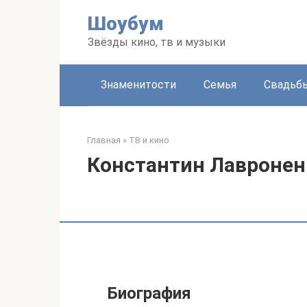
Перейти
Шоубум
к
контенту
Звёзды кино, тв и музыки
Знаменитости
Семья
Свадьб
Главная
»
ТВ и кино
Константин Лавронен
Биография