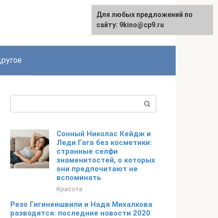
Для любых предложений по
English
сайту: 9kino@cp9.ru
ругое
Поиск:
Сонный Николас Кейдж и
Леди Гага без косметики:
странные селфи
знаменитостей, о которых
они предпочитают не
вспоминать
Красота
Резо Гигинеишвили и Надя Михалкова
разводятся: последние новости 2020