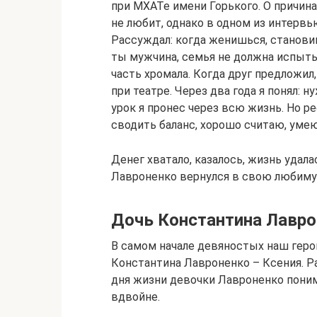
при МХАТе имени Горького. О причина
не любит, однако в одном из интервь
Рассуждал: когда женишься, станов
ты мужчина, семья не должна испыты
часть хромала. Когда друг предложил
при театре. Через два года я понял: 
урок я пронес через всю жизнь. Но р
сводить баланс, хорошо считаю, уме
Денег хватало, казалось, жизнь удала
Лавроненко вернулся в свою любим
Дочь Константина Лавро
В самом начале девяностых наш геро
Константина Лавроненко – Ксения. Ра
дня жизни девочки Лавроненко поним
вдвойне.