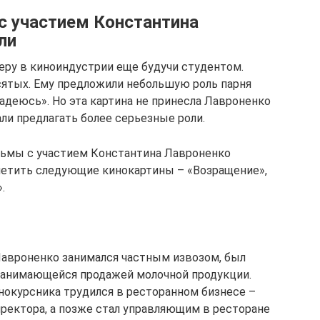
с участием Константина
ли
ьеру в киноиндустрии еще будучи студентом.
сятых. Ему предложили небольшую роль парня
адеюсь». Но эта картина не принесла Лавроненко
ли предлагать более серьезные роли.
льмы с участием Константина Лавроненко
метить следующие кинокартины – «Возращение»,
.
Лавроненко занимался частным извозом, был
 занимающейся продажей молочной продукции.
окурсника трудился в ресторанном бизнесе –
иректора, а позже стал управляющим в ресторане