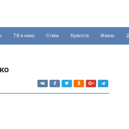
ы
ТВ и кино
Стиль
Красота
Жизнь
Д
ко