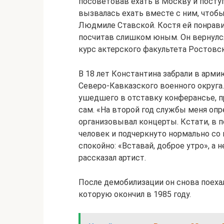
посоветовав ехать в Москву и посту
вызвалась ехать вместе с ним, чтоб
Людмиле Ставской. Костя ей понравилс
посчитав слишком юным. Он вернулся 
курс актерского факультета Ростовс
В 18 лет Константина забрали в арми
Северо-Кавказского военного округа.
ушедшего в отставку конферансье, п
сам. «На второй год службы меня опре
организовывал концерты. Кстати, в 
человек и подчеркнуто нормально со 
спокойно: «Вставай, доброе утро», а 
рассказал артист.
После демобилизации он снова поеха
которую окончил в 1985 году.