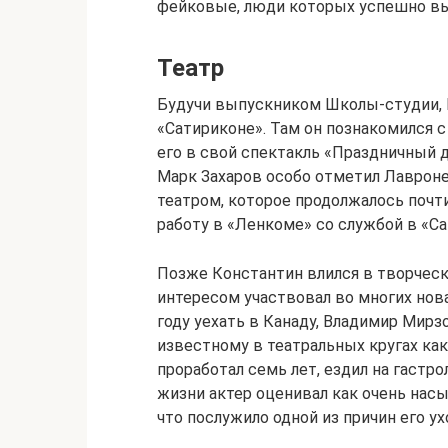
фейковые, люди которых успешно вы
Театр
Будучи выпускником Школы-студии, 
«Сатириконе». Там он познакомился
его в свой спектакль «Праздничный д
Марк Захаров особо отметил Лаврон
театром, которое продолжалось почт
работу в «Ленкоме» со службой в «Са
Позже Константин влился в творческ
интересом участвовал во многих нова
году уехать в Канаду, Владимир Мир
известному в театральных кругах ка
проработал семь лет, ездил на гастр
жизни актер оценивал как очень нас
что послужило одной из причин его ухо