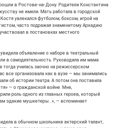
рошли в Ростове-на-Дону. Родители Константина
кусству не имели. Мать работала в городской
 Костя увлекался футболом, боксом, игрой на
артистом, часто подражая знаменитому Аркадию
 участвовал в постановках местного
увидела объявление о наборе в театральный
ли в самодеятельность. Руководила им мама
а тогда училась заочно на режиссерском
ас все организовала как в вузе — мы занимались
ли об истории театра. А потом она поставила
тя» — о гражданской войне. Мне,
рили роль одного из главных героев, который
 там эдакие мушкетеры…», — вспоминает
видела в обычном школьнике актерский талант,