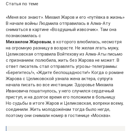
Статья по теме
«Меня все знают». Михаил Жаров и его «путёвка в жизнь»
В начале войны Людмила отправилась в Алма-Ату
сниматься в картине «Воздушный извозчик». Там она
познакомилась с
Михаилом Жаровым
, в которого влюбилась, несмотря
на огромную разницу в возрасте. Не желая лгать мужу,
Целиковская отправила Войтехову из Алма-Аты письмо
с признанием: полюбила, жить без Жарова не может. В
ответ писатель стал отправлять угрозы-телеграммы:
«Берегитесь!», «Ждите беспощадности!» Когда о романе
Жарова с Целиковской узнала жена актера, супруга
начала писать во все инстанции. Здоровье Михаила
Ивановича пошатнулось, у него случился сердечный
приступ, и на долгое время его положили в больницу.
Но судьбы в итоге Жаров и Целиковская, вопреки всему,
соединили. Жить молодожёнам тогда было негде,
поэтому они снимали номер в гостинице «Москва».