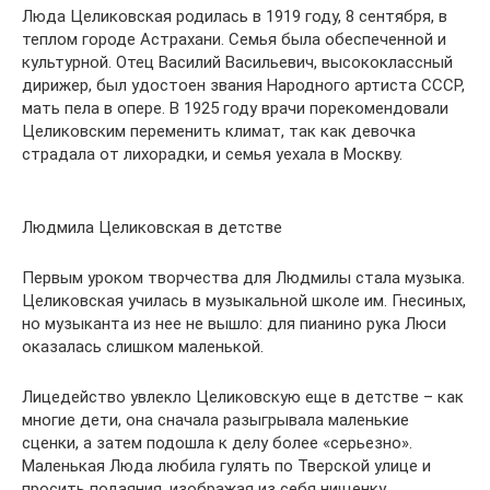
Люда Целиковская родилась в 1919 году, 8 сентября, в
теплом городе Астрахани. Семья была обеспеченной и
культурной. Отец Василий Васильевич, высококлассный
дирижер, был удостоен звания Народного артиста СССР,
мать пела в опере. В 1925 году врачи порекомендовали
Целиковским переменить климат, так как девочка
страдала от лихорадки, и семья уехала в Москву.
Людмила Целиковская в детстве
Первым уроком творчества для Людмилы стала музыка.
Целиковская училась в музыкальной школе им. Гнесиных,
но музыканта из нее не вышло: для пианино рука Люси
оказалась слишком маленькой.
Лицедейство увлекло Целиковскую еще в детстве – как
многие дети, она сначала разыгрывала маленькие
сценки, а затем подошла к делу более «серьезно».
Маленькая Люда любила гулять по Тверской улице и
просить подаяния, изображая из себя нищенку.