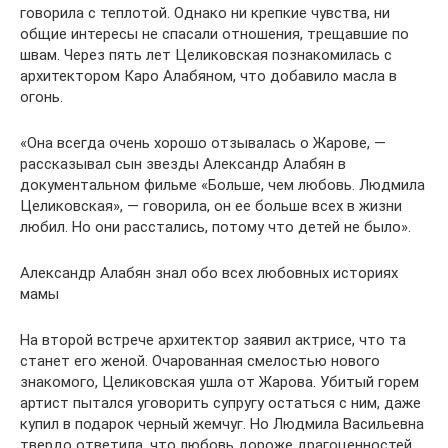
говорила с теплотой. Однако ни крепкие чувства, ни
общие интересы не спасали отношения, трещавшие по
швам. Через пять лет Целиковская познакомилась с
архитектором Каро Алабяном, что добавило масла в
огонь.
«Она всегда очень хорошо отзывалась о Жарове, —
рассказывал сын звезды Александр Алабян в
документальном фильме «Больше, чем любовь. Людмила
Целиковская», — говорила, он ее больше всех в жизни
любил. Но они расстались, потому что детей не было».
Александр Алабян знал обо всех любовных историях
мамы
На второй встрече архитектор заявил актрисе, что та
станет его женой. Очарованная смелостью нового
знакомого, Целиковская ушла от Жарова. Убитый горем
артист пытался уговорить супругу остаться с ним, даже
купил в подарок черный жемчуг. Но Людмила Васильевна
твердо ответила, что любовь дороже драгоценностей.