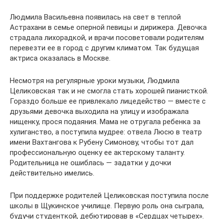
Людмила Васильевна появилась на свет в теплой
Астрахани в семье оперной певицы и дирижера. Девочка
страдала лихорадкой, и врачи посоветовали родителям
перевезти ее в город с другим климатом. Так будущая
актриса оказалась в Москве.
Несмотря на регулярные уроки музыки, Людмила
Целиковская так и не смогла стать хорошей пианисткой.
Гораздо больше ее привлекало лицедейство — вместе с
друзьями девочка выходила на улицу и изображала
нищенку, прося подаяния. Мама не отругала ребенка за
хулиганство, а поступила мудрее: отвела Люсю в театр
имени Вахтангова к Рубену Симонову, чтобы тот дал
профессиональную оценку ее актерскому таланту.
Родительница не ошиблась — задатки у дочки
действительно имелись.
При поддержке родителей Целиковская поступила после
школы в Щукинское училище. Первую роль она сыграла,
будучи студенткой, дебютировав в «Сердцах четырех».