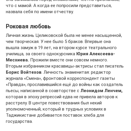
что с мамой. А когда ее попросили представиться,
назвала себя по имени отчеству.
Роковая любовь
Личная жизнь Целиковской была не менее насыщенной,
чем творческая. У нее было 5 браков. Впервые она
вышла замуж в 19 лет, на втором курсе театрального
училища, за своего однокурсника
Юрия Алексеева-
Месхиева.
Прожили вместе они совсем немного.
Вторым избранником красавицы-актрисы стал писатель
Борис Войтехов
. Личность знаменитая: редактор
журнала «Смена», фронтовой корреспондент газеты
«Правда», прославившийся ещё до войны как создатель
пьесы, написанной в соавторстве с
Леонидом Ленчем,
которая в эпоху репрессий едва не привела авторов к
расстрелу. В центре повествования был некий
уполномоченный, который в трудных условиях в
Таджикистане добивается поставок хлеба для
государства.