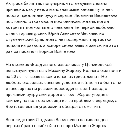
Актриса была так популярна, что девушки делали
прически, как у нее, а малознакомые юноши чуть не с
порога предлагали руку и сердце. Людмила Васильевна
постоянно отказывала поклонникам, ждала, когда
встретит подходящего человека. Ее первой любовью
стал старшекурсник Юрий Алексеев-Месхиев, но
студенческий брак долго не продержался: артистка
подала на развод, а вскоре снова вышла замуж, на этот
раз за писателя Бориса Войтехова.
На съемках «Воздушного извозчика» у Целиковской
вспыхнули чувства к Михаилу Жарову. Коллега был почти
на 20 лет старше и, как и юная актриса, женат. Но
любовь оказалась сильнее условностей, во что бы то ни
стало, артисты решили воссоединиться. Развод с
прежними супругами дорого стоил: Жаров угодил в
клинику на полтора месяца из-за проблем с сердцем, а
Войтехов сыпал угрозами и обещал отомстить.
Впоследствии Людмила Васильевна называла два
первых брака ошибкой, а вот про Михаила Жарова