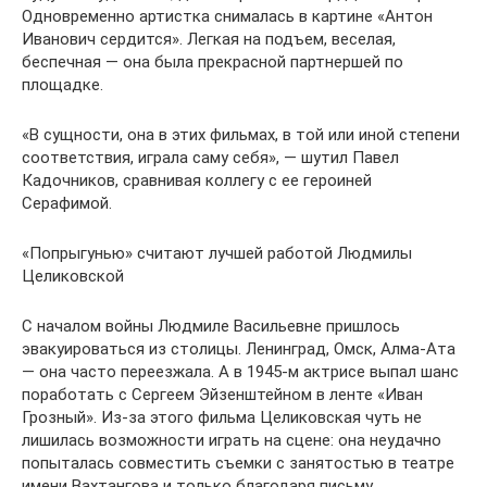
Одновременно артистка снималась в картине «Антон
Иванович сердится». Легкая на подъем, веселая,
беспечная — она была прекрасной партнершей по
площадке.
«В сущности, она в этих фильмах, в той или иной степени
соответствия, играла саму себя», — шутил Павел
Кадочников, сравнивая коллегу с ее героиней
Серафимой.
«Попрыгунью» считают лучшей работой Людмилы
Целиковской
С началом войны Людмиле Васильевне пришлось
эвакуироваться из столицы. Ленинград, Омск, Алма-Ата
— она часто переезжала. А в 1945-м актрисе выпал шанс
поработать с Сергеем Эйзенштейном в ленте «Иван
Грозный». Из-за этого фильма Целиковская чуть не
лишилась возможности играть на сцене: она неудачно
попыталась совместить съемки с занятостью в театре
имени Вахтангова и только благодаря письму