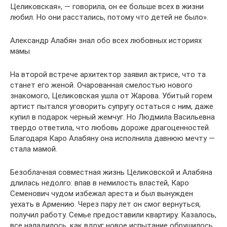
Целиковская», — говорила, он ее больше всех в жизни
любил. Но они расстались, потому что детей не было».
Александр Алабян знал обо всех любовных историях
мамы
На второй встрече архитектор заявил актрисе, что та
станет его женой. Очарованная смелостью нового
знакомого, Целиковская ушла от Жарова. Убитый горем
артист пытался уговорить супругу остаться с ним, даже
купил в подарок черный жемчуг. Но Людмила Васильевна
твердо ответила, что любовь дороже драгоценностей.
Благодаря Каро Алабяну она исполнила давнюю мечту —
стала мамой.
Безоблачная совместная жизнь Целиковской и Алабяна
длилась недолго: впав в немилость властей, Каро
Семенович чудом избежал ареста и был вынужден
уехать в Армению. Через пару лет он смог вернуться,
получил работу. Семье предоставили квартиру. Казалось,
все наладилось, как вдруг новое испытание обрушилось