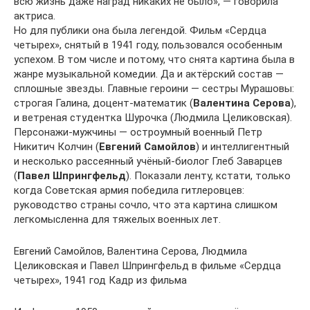
всю жизнь даже наград никаких не было», — говорила
актриса.
Но для публики она была легендой. Фильм «Сердца
четырех», снятый в 1941 году, пользовался особенным
успехом. В том числе и потому, что снята картина была в
жанре музыкальной комедии. Да и актёрский состав —
сплошные звезды. Главные героини — сестры Мурашовы:
строгая Галина, доцент-математик (
Валентина Серова
),
и ветреная студентка Шурочка (Людмила Целиковская).
Персонажи-мужчины — остроумный военный Петр
Никитич Колчин (
Евгений Самойлов
) и интеллигентный
и несколько рассеянный учёный-биолог Глеб Заварцев
(
Павел Шпрингфельд
). Показали ленту, кстати, только
когда Советская армия победила гитлеровцев:
руководство страны сочло, что эта картина слишком
легкомысленна для тяжелых военных лет.
Евгений Самойлов, Валентина Серова, Людмила
Целиковская и Павел Шпрингфельд в фильме «Сердца
четырех», 1941 год Кадр из фильма