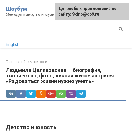
Перейти
Шоубум
Для любых предложений по
к
Звёзды кино, тв и музыки
сайту: 9kino@cp9.ru
контенту
Поиск:
English
Главная
»
Знаменитости
Людмила Целиковская — биография,
творчество, фото, личная жизнь актрисы:
«Радоваться жизни нужно уметь»
Детство и юность