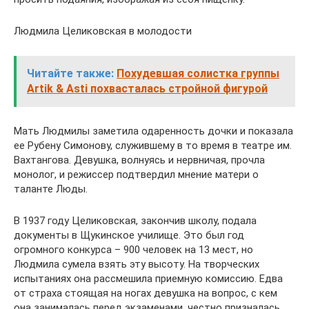
Людмила Целиковская в молодости
Читайте также:
Похудевшая солистка группы
Artik & Asti похвасталась стройной фигурой
Мать Людмилы заметила одаренность дочки и показала
ее Рубену Симонову, служившему в то время в театре им.
Вахтангова. Девушка, волнуясь и нервничая, прочла
монолог, и режиссер подтвердил мнение матери о
таланте Люды.
В 1937 году Целиковская, закончив школу, подала
документы в Щукинское училище. Это был год
огромного конкурса – 900 человек на 13 мест, но
Людмила сумела взять эту высоту. На творческих
испытаниях она рассмешила приемную комиссию. Едва
от страха стоящая на ногах девушка на вопрос, с кем
она занималась перед экзаменами, честно призналась,