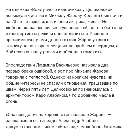
На съемках «Воздушного извозчика» у Целиковской
вспыхнули чувства к Михаилу Жарову. Коллега был почти
на 20 лет старше и, как и юная актриса, женат. Но
любовь оказалась сильнее условностей, во что бы то ни
стало, артисты решили воссоединиться. Развод с
прежними супругами дорого стоил: Жаров угодил в
клинику на полтора месяца из-за проблем с сердцем, а
Войтехов сыпал угрозами и обещал отомстить.
Впоследствии Людмила Васильевна называла два
первых брака ошибкой, а вот про Михаила Жарова
говорила с теплотой. Однако ни крепкие чувства, ни
общие интересы не спасали отношения, трещавшие по
швам. Через пять лет Целиковская познакомилась с
архитектором Каро Алабяном, что добавило масла в
огонь.
«Она всегда очень хорошо отзывалась о Жарове, —
рассказывал сын звезды Александр Алабян в
документальном фильме «Больше, чем любовь. Людмила