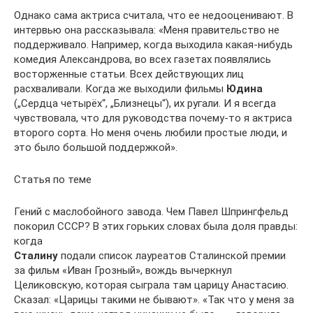
Однако сама актриса считала, что ее недооценивают. В
интервью она рассказывала: «Меня правительство не
поддерживало. Например, когда выходила какая-нибудь
комедия Александрова, во всех газетах появлялись
восторженные статьи. Всех действующих лиц
расхваливали. Когда же выходили фильмы
Юдина
(„Сердца четырёх“, „Близнецы“), их ругали. И я всегда
чувствовала, что для руководства почему-то я актриса
второго сорта. Но меня очень любили простые люди, и
это было большой поддержкой».
Статья по теме
Гений с маслобойного завода. Чем Павел Шпрингфельд
покорил СССР? В этих горьких словах была доля правды:
когда
Сталину
подали список лауреатов Сталинской премии
за фильм «Иван Грозный», вождь вычеркнул
Целиковскую, которая сыграла там царицу Анастасию.
Сказал: «Царицы такими не бывают». «Так что у меня за