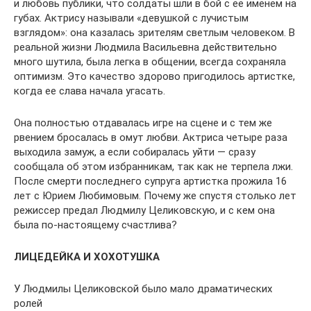
и любовь публики, что солдаты шли в бой с ее именем на
губах. Актрису называли «девушкой с лучистым
взглядом»: она казалась зрителям светлым человеком. В
реальной жизни Людмила Васильевна действительно
много шутила, была легка в общении, всегда сохраняла
оптимизм. Это качество здорово пригодилось артистке,
когда ее слава начала угасать.
Она полностью отдавалась игре на сцене и с тем же
рвением бросалась в омут любви. Актриса четыре раза
выходила замуж, а если собиралась уйти — сразу
сообщала об этом избранникам, так как не терпела лжи.
После смерти последнего супруга артистка прожила 16
лет с Юрием Любимовым. Почему же спустя столько лет
режиссер предал Людмилу Целиковскую, и с кем она
была по-настоящему счастлива?
ЛИЦЕДЕЙКА И ХОХОТУШКА
У Людмилы Целиковской было мало драматических
ролей