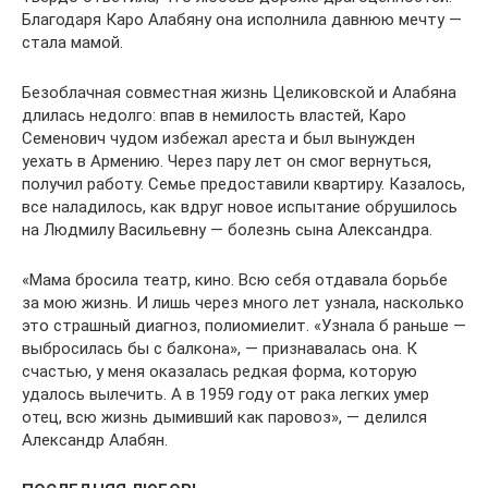
Благодаря Каро Алабяну она исполнила давнюю мечту —
стала мамой.
Безоблачная совместная жизнь Целиковской и Алабяна
длилась недолго: впав в немилость властей, Каро
Семенович чудом избежал ареста и был вынужден
уехать в Армению. Через пару лет он смог вернуться,
получил работу. Семье предоставили квартиру. Казалось,
все наладилось, как вдруг новое испытание обрушилось
на Людмилу Васильевну — болезнь сына Александра.
«Мама бросила театр, кино. Всю себя отдавала борьбе
за мою жизнь. И лишь через много лет узнала, насколько
это страшный диагноз, полиомиелит. «Узнала б раньше —
выбросилась бы с балкона», — признавалась она. К
счастью, у меня оказалась редкая форма, которую
удалось вылечить. А в 1959 году от рака легких умер
отец, всю жизнь дымивший как паровоз», — делился
Александр Алабян.