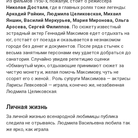
Из фильмов 1950-х, пожалуй, стоит о режиссёра
Николая Досталя
, где в главных ролях тоже легенды:
Аркадий Райкин, Людмила Целиковская, Михаил
Яншин, Василий Меркурьев, Мария Миронова, Ольга
Аросева, Сергей Филиппов.
По сюжету известный
эстрадный актер Геннадий Максимов едет отдыхать на
юг, отстаёт от поезда и оказывается в незнакомом
городе без денег и документов. После ряда стычек с
весьма занятными персонами ему удается добраться до
санатория. Случайно увидев репетицию сценки
«Обманутый муж», отдыхающие принимают сюжет за
чистую монету и, желая помочь Максимову, чуть не
ссорят его с женой… Роль супруги Максимова — актрисы
Ларисы Левкоевой — играла, конечно же, незабвенная
Людмила Целиковская.
Личная жизнь
За личной жизнью всенародной любимицы публика
следила не отрываясь. Людмила Васильевна любила так
же ярко, как играла.