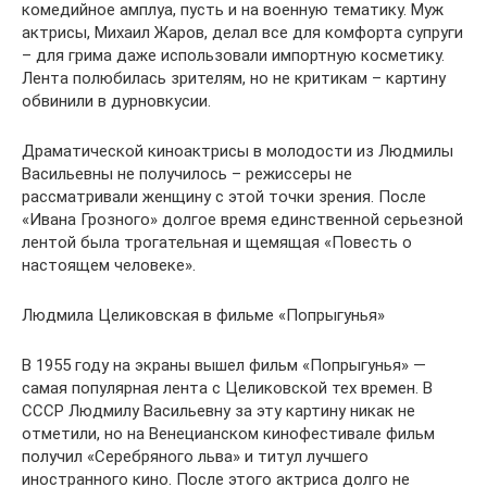
комедийное амплуа, пусть и на военную тематику. Муж
актрисы, Михаил Жаров, делал все для комфорта супруги
– для грима даже использовали импортную косметику.
Лента полюбилась зрителям, но не критикам – картину
обвинили в дурновкусии.
Драматической киноактрисы в молодости из Людмилы
Васильевны не получилось – режиссеры не
рассматривали женщину с этой точки зрения. После
«Ивана Грозного» долгое время единственной серьезной
лентой была трогательная и щемящая «Повесть о
настоящем человеке».
Людмила Целиковская в фильме «Попрыгунья»
В 1955 году на экраны вышел фильм «Попрыгунья» —
самая популярная лента с Целиковской тех времен. В
СССР Людмилу Васильевну за эту картину никак не
отметили, но на Венецианском кинофестивале фильм
получил «Серебряного льва» и титул лучшего
иностранного кино. После этого актриса долго не