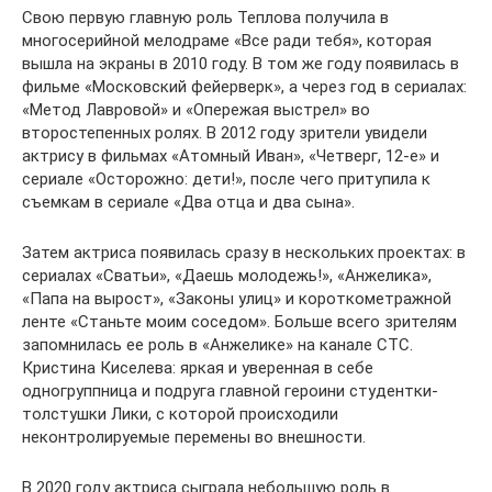
Свою первую главную роль Теплова получила в
многосерийной мелодраме «Все ради тебя», которая
вышла на экраны в 2010 году. В том же году появилась в
фильме «Московский фейерверк», а через год в сериалах:
«Метод Лавровой» и «Опережая выстрел» во
второстепенных ролях. В 2012 году зрители увидели
актрису в фильмах «Атомный Иван», «Четверг, 12-е» и
сериале «Осторожно: дети!», после чего притупила к
съемкам в сериале «Два отца и два сына».
Затем актриса появилась сразу в нескольких проектах: в
сериалах «Сватьи», «Даешь молодежь!», «Анжелика»,
«Папа на вырост», «Законы улиц» и короткометражной
ленте «Станьте моим соседом». Больше всего зрителям
запомнилась ее роль в «Анжелике» на канале СТС.
Кристина Киселева: яркая и уверенная в себе
одногруппница и подруга главной героини студентки-
толстушки Лики, с которой происходили
неконтролируемые перемены во внешности.
В 2020 году актриса сыграла небольшую роль в