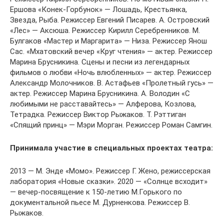
Ершова «Конек-Горбунок» — Лошадь, Крестьянка,
Звезда, Рыба. Режиссер Евгений Писарев. А. Островский
«Лес» — Аксюша. Режиссер Кирилл Серебренников. М.
Булгаков «Мастер и Маргарита» — Низа. Режиссер Янош
Сас. «Мхатовский вечер «Круг чтения» — актер. Режиссер
Марина Брусникина. Сцены и песни из легендарных
фильмов о любви «Ночь влюбленных» — актер. Режиссер
Александр Молочников. В. Астафьев «Пролетный гусь» —
актер. Режиссер Марина Брусникина. А. Володин «С
любимыми не расставайтесь» — Алферова, Козлова,
Тетрадка. Режиссер Виктор Рыжаков. Т. Рэттиган
«Спящий принц» — Мэри Морган. Режиссер Роман Самгин.
Принимала участие в специальных проектах театра:
2013 — М. Энде «Момо». Режиссер Г. Жено, режиссерская
лаборатория «Новые сказки». 2020 — «Солнце всходит»
— вечер-посвящение к 150-летию М.Горького по
документальной пьесе М. Дурненкова. Режиссер В.
Рыжаков.