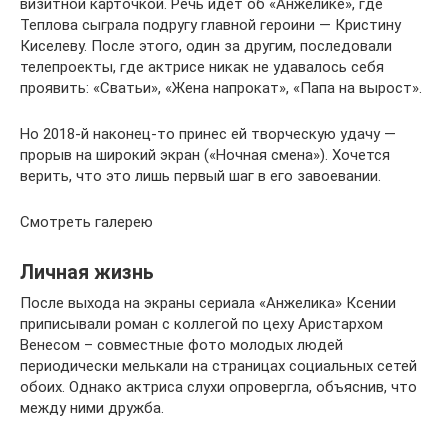
визитной карточкой. Речь идет об «Анжелике», где
Теплова сыграла подругу главной героини — Кристину
Киселеву. После этого, один за другим, последовали
телепроекты, где актрисе никак не удавалось себя
проявить: «Сватьи», «Жена напрокат», «Папа на вырост».
Но 2018-й наконец-то принес ей творческую удачу —
прорыв на широкий экран («Ночная смена»). Хочется
верить, что это лишь первый шаг в его завоевании.
Смотреть галерею
Личная жизнь
После выхода на экраны сериала «Анжелика» Ксении
приписывали роман с коллегой по цеху Аристархом
Венесом – совместные фото молодых людей
периодически мелькали на страницах социальных сетей
обоих. Однако актриса слухи опровергла, объяснив, что
между ними дружба.