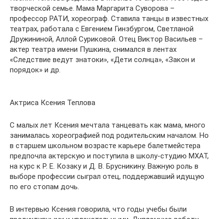
творческой семье. Мама Маргарита Суворова –
профессор РАТИ, хореограф. Ставила танцы в известных
театрах, работала с Евгением Гинзбургом, Светланой
Дружининой, Аллой Суриковой. Отец Виктор Васильев –
актер театра имени Пушкина, снимался в лентах
«Следствие ведут знатоки», «Дети солнца», «Закон и
порядок» и др.
Актриса Ксения Теплова
С малых лет Ксения мечтала танцевать как мама, много
занималась хореографией под родительским началом. Но
в старшем школьном возрасте карьере балетмейстера
предпочла актерскую и поступила в школу-студию МХАТ,
на курс к Р. Е. Козаку и Д. В. Брусникину. Важную роль в
выборе профессии сыграл отец, поддержавший идущую
по его стопам дочь.
В интервью Ксения говорила, что годы учебы были