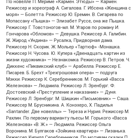
По новелле П. Мериме «Кармен. Этюды» — Кармен.
Режиссер и хореограф А. Сигалова. Г. Ибсена «Женщина с
моря» — Болетта. Режиссер Ю. Еремин. В. Сигарева по
Мопассану «Пышка» — Элизабет Руссе, она же Пышка.
Режиссер Г. Товстоногов-мл. М. Угаров по роману И.
Гончарова «Обломов» — Девушка. Режиссер А. Галибин.
Ж. Жирод «Ундина» — Русалка, Придворная дама.
Режиссер Н. Скорик. Ж. Мольер «Тартюф» -Монашка.
Режиссер Н. Чусова. Ю. Купера «Двенадцать картин из
жизни художника» — Незнакомка. Режиссер В. Петров. Ч.
Диккенс «Пиквикский клуб» — Арабелла. Режиссер Е.
Писарев. Б. Брехт «Трехгрошовая опера» — подруга
Мэкки. Режиссер К. Серебренников. М. Горький «Васса
Железнова» — Людмила. Режиссер Л. Эренбург. Ф.
Достоевский «Преступление и наказание» — Дуня.
Режиссер Л. Эренбург. М. Шишкин «Письмовник» — Саша.
Режиссер М. Брусникина. А. Конэхеро, Х. Падилья
«Santander. Две новеллы» — Тереза и Нурия. Режиссер М.
Рахлин. По первому варианту пьесы М. Горького «Васса
Железнова» «В. Ж.» — Людмила. Режиссер Ольга
Воронина. М. Булгаков «Зойкина квартира» — Лизанька.
Режиссер Кирилл Серебренников. По мотивам сказки П.