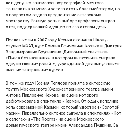
лет девушка занималась хореографией, мечтала
танцевать как мама и хотела стать балетмейстером, но
с возрастом отдала предпочтение актерскому
мастерству. Важную роль в выборе профессии сыграл
отец, поддержавший идущую по его стопам дочь.
После школы в 2007 году Ксения окончила Школу-
студию МХАТ, курс Романа Ефимовича Козака и Дмитрия
Владимировича Брусникина. Дипломный спектакль
«Пьеса без названия», в котором выпускница сыграла
одну из главных ролей, о, учрежденной для выпускников
высших театральных курсов.
В том же году Ксения Теплова принята в актерскую
труппу Московского Художественного театра имени
Антона Павловича Чехова, на сцене которого
дебютировала в спектакле «Кармен. Этюды», исполнив
роль современной Кармен, который удостоен «Золотой
маски». Параллельно актриса сыграла в спектаклях «Кот
в сапогах» и «The Rooms» на сцене Московского
драматического театра имени Александра Пушкина. За