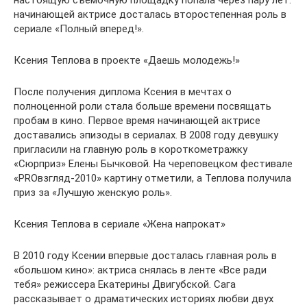
настоящую съемочную площадку попала через пару лет:
начинающей актрисе досталась второстепенная роль в
сериале «Полный вперед!».
Ксения Теплова в проекте «Даешь молодежь!»
После получения диплома Ксения в мечтах о
полноценной роли стала больше времени посвящать
пробам в кино. Первое время начинающей актрисе
доставались эпизоды в сериалах. В 2008 году девушку
пригласили на главную роль в короткометражку
«Сюрприз» Елены Бычковой. На череповецком фестивале
«PROвзгляд-2010» картину отметили, а Теплова получила
приз за «Лучшую женскую роль».
Ксения Теплова в сериале «Жена напрокат»
В 2010 году Ксении впервые досталась главная роль в
«большом кино»: актриса снялась в ленте «Все ради
тебя» режиссера Екатерины Двигубской. Сага
рассказывает о драматических историях любви двух