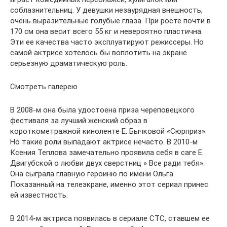
соблазнительниц. У девушки незаурядная внешность,
очень выразительные голубые глаза. При росте почти в
170 см она весит всего 55 кг и невероятно пластична.
Эти ее качества часто эксплуатируют режиссеры. Но
самой актрисе хотелось бы воплотить на экране
серьезную драматическую роль.
Смотреть галерею
В 2008-м она была удостоена приза череповецкого
фестиваля за лучший женский образ в
короткометражной киноленте Е. Бычковой «Сюрприз».
Но такие роли выпадают актрисе нечасто. В 2010-м
Ксения Теплова замечательно проявила себя в саге Е.
Двигубской о любви двух сверстниц » Все ради тебя».
Она сыграла главную героиню по имени Ольга.
Показанный на телеэкране, именно этот сериал принес
ей известность.
В 2014-м актриса появилась в сериале СТС, ставшем ее