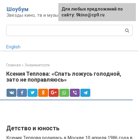
Перейти
Шоубум
Для любых предложений по
к
Звёзды кино, тв и музыки
сайту: 9kino@cp9.ru
контенту
Поиск:
English
Главная
»
Знаменитости
Ксения Теплова: «Спать ложусь голодной,
зато не поправляюсь»
Детство и юность
Ксения Теплова родилась в Москве 10 апреля 1986 года в