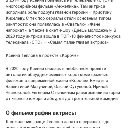
В 2014 году Ксения появилась на телеканале «СТС» в
многосерийном фильме «Анжелика». Там актриса
исполнила роль подруги главной героини – Кристину
Киселеву. С тех пор сериалы стали основным типом
занятости: она появлялась в «Сватьях», «Жене
напрокат», а также в скетч-шоу «Даешь молодежь!». В
2020 году актриса вошла в ТОП-10 финалисток конкурса
телеканала «СТС» — «Самая талантливая актриса».
Ксения Теплова в проекте «Короче»
В 2020 году Ксения снялась в необычном проекте:
антологии абсурдно-смешных короткометражных
фильмов о современной жизни «Короче». Вместе с
Валентиной Мазуниной, Ольгой Сутуловой, Ириной
Чесноковой, Евгением Стычкиным разыгрывали истории:
от черного юмора и абсурда до трогательной комедии.
О фильмографии актрисы
К сожалению, чаще Теплова занята в сериалах, где
играет комедийных персонажей, хулиганок или