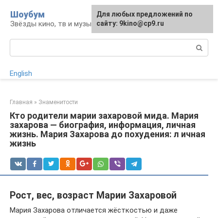
Перейти
Шоубум
Для любых предложений по
к
Звёзды кино, тв и музыки
сайту: 9kino@cp9.ru
контенту
Поиск:
English
Главная
»
Знаменитости
Кто родители марии захаровой мида. Мария
захарова — биография, информация, личная
жизнь. Мария Захарова до похудения: л ичная
жизнь
Рост, вес, возраст Марии Захаровой
Мария Захарова отличается жёсткостью и даже