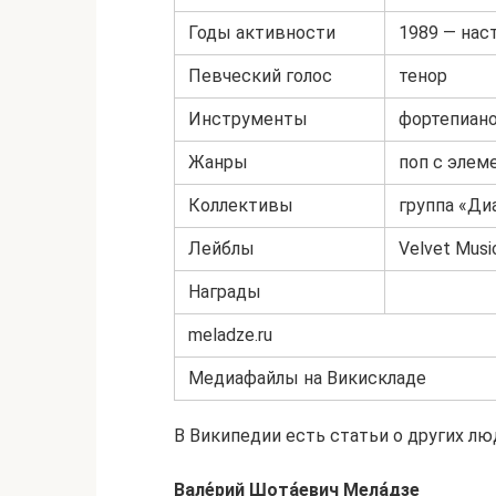
Годы активности
1989 — нас
Певческий голос
тенор
Инструменты
фортепиан
Жанры
поп с элем
Коллективы
группа «Ди
Лейблы
Velvet Musi
Награды
meladze.ru
Медиафайлы на Викискладе
В Википедии есть статьи о других лю
Вале́рий Шота́евич Мела́дзе