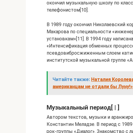
окончил музыкальную школу по класс
телефонистом[10].
В 1989 году окончил Николаевский ко
Макарова по специальности «инжене
установкам»[11]. В 1994 году написан
«Интенсификация обменных процессо
псевдовибросжиженным слоем катиона
институтской музыкальной группе «Ап
Читайте также:
Наталия Королева
американцам не отдали бы Луну!»
Музыкальный период[ | ]
Автором текстов, музыки и аранжиро
Константин Меладзе. В период с 1989
рок-группы «Диалог». Знакомство с