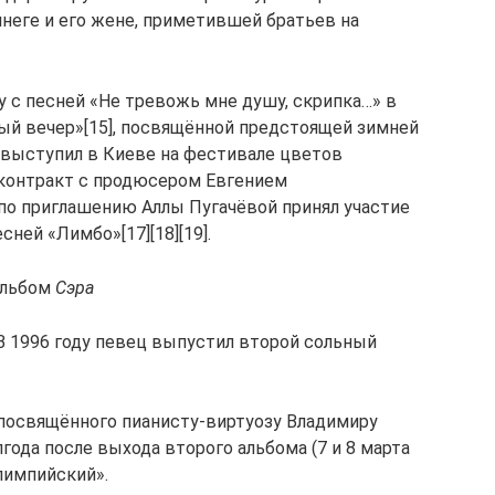
неге и его жене, приметившей братьев на
у с песней «Не тревожь мне душу, скрипка…» в
ый вечер»[15], посвящённой предстоящей зимней
у выступил в Киеве на фестивале цветов
 контракт с продюсером Евгением
 по приглашению Аллы Пугачёвой принял участие
ней «Лимбо»[17][18][19].
альбом
Сэра
 В 1996 году певец выпустил второй сольный
т посвящённого пианисту-виртуозу Владимиру
года после выхода второго альбома (7 и 8 марта
Олимпийский».