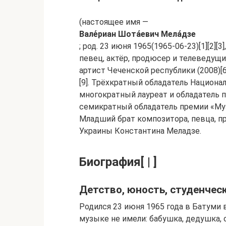
(настоящее имя —
Вале́риан Шота́евич Мела́дзе
; род. 23 июня 1965(1965-06-23)[1][2][
певец, актёр, продюсер и телеведущи
артист Чеченской республики (2008)[
[9]. Трёхкратный обладатель Национа
многократный лауреат и обладатель п
семикратный обладатель премии «Муз
Младший брат композитора, певца, п
Украины Константина Меладзе.
Биография[ | ]
Детство, юность, студенчески
Родился 23 июня 1965 года в Батуми 
музыке не имели: бабушка, дедушка, 