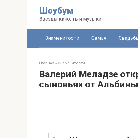
Перейти
Шоубум
к
контенту
Звёзды кино, тв и музыки
Знаменитости
Семья
Свадьб
Главная
»
Знаменитости
Валерий Меладзе отк
сыновьях от Альбин