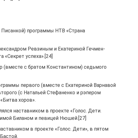
й Писанкой) программы НТВ «Страна
Александром Ревзиным и Екатериной Гечмен-
а «Секрет успеха».[24]
 (вместе с братом Константином) седьмого
рограммы первого (вместе с Екатериной Варнавой
 второго (с Натальей Стефаненко и рэпером
 «Битва хоров».
лялся наставником в проекте «Голос. Дети.
имой Биланом и певицей Нюшей.[27]
наставником в проекте «Голос. Дети», в пятом
 Бастой.