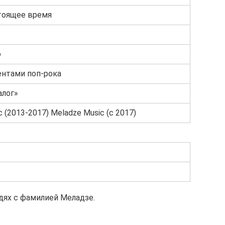
тоящее время
о
ентами поп-рока
алог»
c (2013-2017) Meladze Music (c 2017)
дях с фамилией Меладзе.