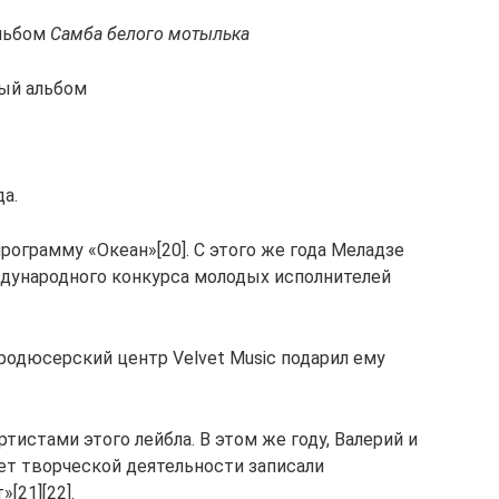
альбом
Самба белого мотылька
ный альбом
да.
рограмму «Океан»[20]. С этого же года Меладзе
дународного конкурса молодых исполнителей
 продюсерский центр Velvet Music подарил ему
тистами этого лейбла. В этом же году, Валерий и
ет творческой деятельности записали
[21][22].