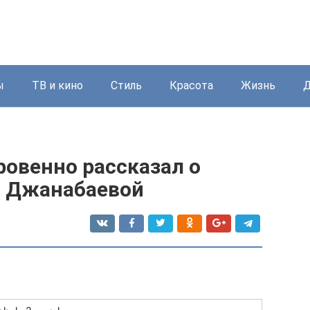
ы
ТВ и кино
Стиль
Красота
Жизнь
Д
ровенно рассказал о
ы Джанабаевой