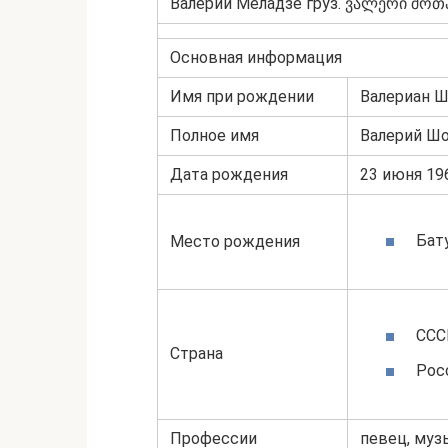
Валерий Меладзе груз. ვალერი შოთ
Основная информация
Имя при рождении
Валериан 
Полное имя
Валерий Ш
Дата рождения
23 июня 196
Бат
Место рождения
ССС
Страна
Росс
Профессии
певец, муз