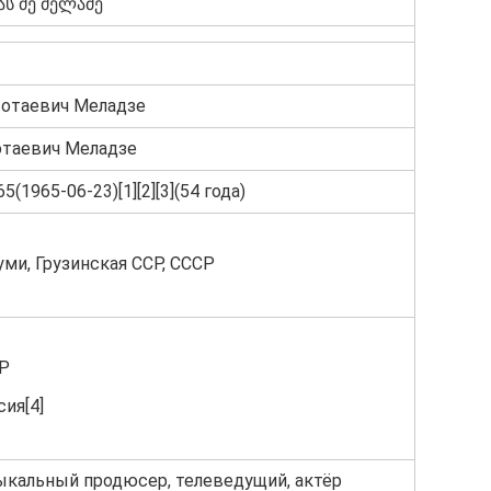
ას ძე მელაძე
Шотаевич Меладзе
отаевич Меладзе
5(1965-06-23)[1][2][3](54 года)
уми, Грузинская ССР, СССР
Р
ия[4]
ыкальный продюсер, телеведущий, актёр