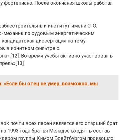
у фортепиано. После окончания школы работал
раблестроительный институт имени С. О.
р-механик по судовым энергетическим
а кандидатская диссертация на тему:
в в ионитном фильтре с
».[12]. Во время учебы активно участвовал в
рель»[13].
: «Если бы отец не умер, возможно, мы
вок почти всех песен является его старший брат
 по 1993 года братья Меладзе входят в состав
 лидером группы Кимом Брейтбургом произошло