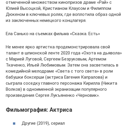
отмеченной множеством кинопризов драме «Рай» с
Юлией Высоцкой, Кристианом Клаусом и Филиппом
Дюкеном в ключевых ролях, где воплотила образ одной
из заключенных немецкого концлагеря.
Ела Санько на съемках фильма «Сказка. Есть»
Не менее ярко артистка продемонстрировала свой
талант в шпионской ленте 2020 года «Охота на дьявола»
с Марией Луговой, Сергеем Безруковым, Артемом
Ткаченко, Ильей Любимовым. Затем она засветилась в
комедийной мелодраме «Света с того света» в роли
бабушки боксерши (актриса Евгения Капралова) и
сыграла соседку главного персонажа Кирилла (Никита
Волков) в одноименной экранизации популярного
произведения Сергея Лукъяненко «Черновик».
Фильмография: Актриса
Другие (2019), сериал