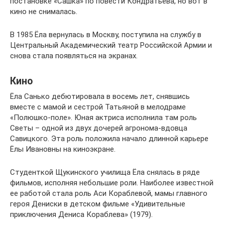
постановке «Сашка» по повести Кондратьева, но вот в
кино не снималась.
В 1985 Ёла вернулась в Москву, поступила на службу в
Центральный Академический театр Российской Армии и
снова стала появляться на экранах.
Кино
Ёла Санько дебютировала в восемь лет, снявшись
вместе с мамой и сестрой Татьяной в мелодраме
«Полюшко-поле». Юная актриса исполнила там роль
Светы – одной из двух дочерей агронома-вдовца
Савицкого. Эта роль положила начало длинной карьере
Ёлы Ивановны на киноэкране.
Студенткой Щукинского училища Ёла снялась в ряде
фильмов, исполняя небольшие роли. Наиболее известной
ее работой стала роль Аси Кораблевой, мамы главного
героя Дениски в детском фильме «Удивительные
приключения Дениса Кораблева» (1979).