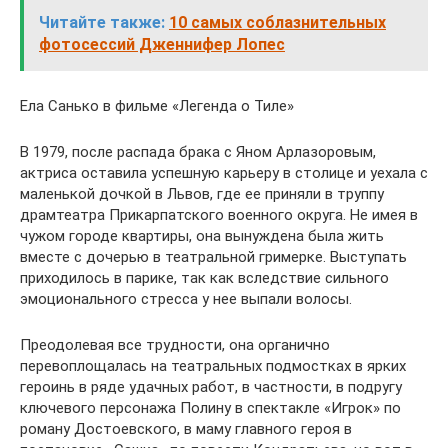
Читайте также:
10 самых соблазнительных
фотосессий Дженнифер Лопес
Ела Санько в фильме «Легенда о Тиле»
В 1979, после распада брака с Яном Арлазоровым,
актриса оставила успешную карьеру в столице и уехала с
маленькой дочкой в Львов, где ее приняли в труппу
драмтеатра Прикарпатского военного округа. Не имея в
чужом городе квартиры, она вынуждена была жить
вместе с дочерью в театральной гримерке. Выступать
приходилось в парике, так как вследствие сильного
эмоционального стресса у нее выпали волосы.
Преодолевая все трудности, она органично
перевоплощалась на театральных подмостках в ярких
героинь в ряде удачных работ, в частности, в подругу
ключевого персонажа Полину в спектакле «Игрок» по
роману Достоевского, в маму главного героя в