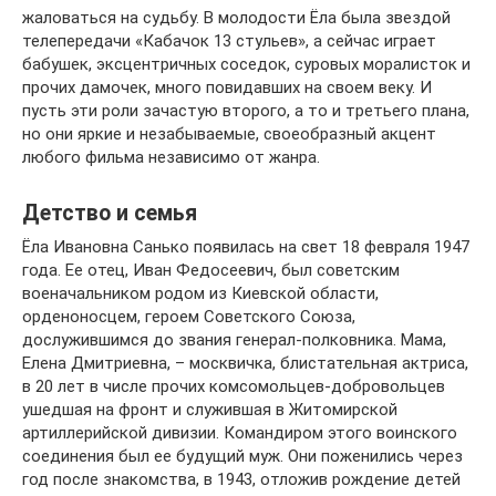
жаловаться на судьбу. В молодости Ёла была звездой
телепередачи «Кабачок 13 стульев», а сейчас играет
бабушек, эксцентричных соседок, суровых моралисток и
прочих дамочек, много повидавших на своем веку. И
пусть эти роли зачастую второго, а то и третьего плана,
но они яркие и незабываемые, своеобразный акцент
любого фильма независимо от жанра.
Детство и семья
Ёла Ивановна Санько появилась на свет 18 февраля 1947
года. Ее отец, Иван Федосеевич, был советским
военачальником родом из Киевской области,
орденоносцем, героем Советского Союза,
дослужившимся до звания генерал-полковника. Мама,
Елена Дмитриевна, – москвичка, блистательная актриса,
в 20 лет в числе прочих комсомольцев-добровольцев
ушедшая на фронт и служившая в Житомирской
артиллерийской дивизии. Командиром этого воинского
соединения был ее будущий муж. Они поженились через
год после знакомства, в 1943, отложив рождение детей