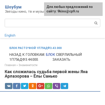
Перейти
Шоубум
Для любых предложений по
к
Звёзды кино, тв и музыки
сайту: 9kino@cp9.ru
контенту
Поиск:
English
БЛОК РАСТОЧНОЙ 1П756ДФ3.43.000
НАЗАД К ГОЛОВКАМ.
БЛОК
СВЕРЛИЛЬНЫЙ
1П756ДФ3.44.000. ⠀⠀⠀⠀⠀ЗАКАЗАТЬ⠀⠀⠀⠀⠀
Главная
»
Знаменитости
Как сложилась судьба первой жены Яна
Арлазорова – Ёлы Санько