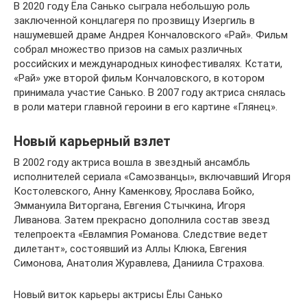
В 2020 году Ёла Санько сыграла небольшую роль
заключенной концлагеря по прозвищу Изергиль в
нашумевшей драме Андрея Кончаловского «Рай». Фильм
собрал множество призов на самых различных
российских и международных кинофестивалях. Кстати,
«Рай» уже второй фильм Кончаловского, в котором
принимала участие Санько. В 2007 году актриса снялась
в роли матери главной героини в его картине «Глянец».
Новый карьерный взлет
В 2002 году актриса вошла в звездный ансамбль
исполнителей сериала «Самозванцы», включавший Игоря
Костолевского, Анну Каменкову, Ярослава Бойко,
Эммануила Виторгана, Евгения Стычкина, Игоря
Ливанова. Затем прекрасно дополнила состав звезд
телепроекта «Евлампия Романова. Следствие ведет
дилетант», состоявший из Аллы Клюка, Евгения
Симонова, Анатолия Журавлева, Даниила Страхова.
Новый виток карьеры актрисы Ёлы Санько