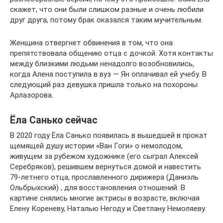
скажет, что они были слишком разные и очень любили
друг друга, потому брак оказался таким мучительным.
Женщина отвергнет обвинения в том, что она
препятствовала общению отца с дочкой. Хотя контакты
между близкими людьми ненадолго возобновились,
когда Алена поступила в вуз — Ян оплачивал ей учебу. В
следующий раз девушка пришла только на похороны
Арлазорова.
Ёла Санько сейчас
В 2020 году Ёла Санько появилась в вышедшей в прокат
щемящей душу истории «Ван Гоги» о немолодом,
живущем за рубежом художнике (его сыграл Алексей
Серебряков), решившем вернуться домой и навестить
79-летнего отца, прославленного дирижера (Даниэль
Ольбрыхский) , для восстановления отношений. В
картине снялись многие актрисы в возрасте, включая
Елену Кореневу, Наталью Негоду и Светлану Немоляеву.