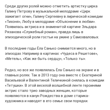
Среди других ролей можно отметить артистку цирка
Галину Петрову в музыкальной мелодраме «Цирк
зажигает огни», Галину Сергеевну в лирической комедии
«Тихоня», Любу в мелодраме «Объяснение в любви».
Появилась актриса и в знаменитой картине Эльдара
Рязанова «Служебный роман», правда лишь в
эпизодической роли гостьи на ужине у Самохваловых.
В последние годы Ёла Санько снимается много, но в
эпизодах. Например в картинах: «Чудеса в Решетове»,
«Метель», «Как же быть сердцу», «Только ты».
Редко, но все же появлялась Ёла Санько на экране и в
главных ролях. Так в 2013 году она вместе с Екатериной
Васильевой и Валентиной Теличкиной снялась в комедии
«Тетушки». В этой веселой волшебной ленте героинями
актрис стало трио заводных женщин, которые
появляются в канун Рождества в доме старика-
художника и наводят в его семье свои порядки.