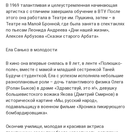
В 1969 талантливая и целеустремленная начинающая
артистка с отличием завершила обучение в ВТУ. После
этого она работала в Театре им. Пушкина, затем – в
Театре на Малой Бронной, где была занята в спектаклях
по пьесам Леонида Андреева «Дни нашей жизни»,
Алексея Арбузова «Сказки старого Арбата».
Ела Санько в молодости
В кино она впервые снялась в 8 лет, в ленте «Полюшко-
поле», вместе с мамой и младшей сестренкой Таней.
Будучи студенткой, Ёла с успехом исполняла небольшие
разноплановые роли – дочь талантливого физика Олега
(Ролан Быков) в драме «Здравствуй, это я!», девушку
большевистского вожака Якова (Дмитрий Смирнов) в
исторической картине «Мы, русский народ»,
подавальщицу в военном фильме «Хроника пикирующего
бомбардировщика».
Окончив училище, молодая и красивая актриса