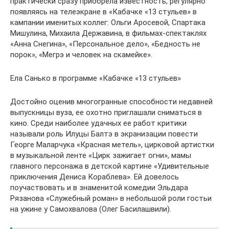
практически сразу приобрела известность, регулярно
появляясь на телеэкране в «Кабачке «13 стульев» в
кампании именитых коллег: Ольги Аросевой, Спартака
Мишулина, Михаила Державина, в фильмах-спектаклях
«Анна Снегина», «Персональное дело», «Бедность не
порок», «Мегрэ и человек на скамейке».
Ела Санько в программе «Кабачке «13 стульев»
Достойно оценив многогранные способности недавней
выпускницы вуза, ее охотно приглашали сниматься в
кино. Среди наиболее удачных ее работ критики
называли роль Илуцы Балтэ в экранизации повести
Георге Маларчука «Красная метель», цирковой артистки
в музыкальной ленте «Цирк зажигает огни», мамы
главного персонажа в детской картине «Удивительные
приключения Дениса Кораблева». Ей довелось
поучаствовать и в знаменитой комедии Эльдара
Рязанова «Служебный роман» в небольшой роли гостьи
на ужине у Самохвалова (Олег Басилашвили).