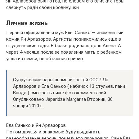
Ян Арлазоров был готов, по словам его близких, горы
свернуть ради своей кровинушки.
Личная жизнь
Первый официальный муж Ёлы Санько — знаменитый
комик Ян Арлазоров. Артисты познакомились еще в
студенческие годы. В браке родилась дочь Алена. А
через 4 месяца после ее появления мать с ребенком
ушла из семьи, не объясняя причин.
Супружеские пары знаменитостей СССР. Ян
Арлазоров и Ела Санько ( кабачок 13 стульев, пани
Ванда ) смотреть ниже фотокомментарий
Опубликовано Japaridze Margarita Вторник, 30
января 2020 г.
Ёла Санько и Ян Арлазоров
Потом друзья и знакомые буду выдвигать
разнообразные версии, почему это произошло. Сама Ёла