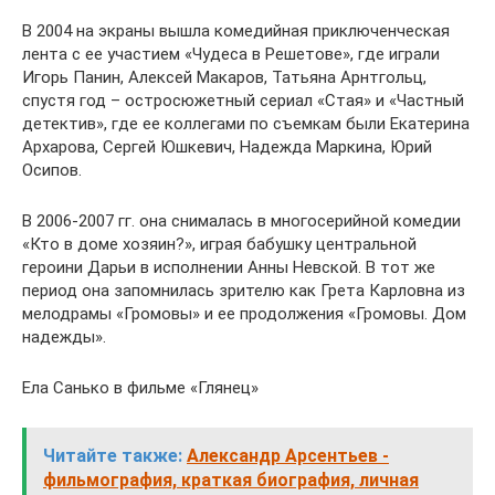
В 2004 на экраны вышла комедийная приключенческая
лента с ее участием «Чудеса в Решетове», где играли
Игорь Панин, Алексей Макаров, Татьяна Арнтгольц,
спустя год – остросюжетный сериал «Стая» и «Частный
детектив», где ее коллегами по съемкам были Екатерина
Архарова, Сергей Юшкевич, Надежда Маркина, Юрий
Осипов.
В 2006-2007 гг. она снималась в многосерийной комедии
«Кто в доме хозяин?», играя бабушку центральной
героини Дарьи в исполнении Анны Невской. В тот же
период она запомнилась зрителю как Грета Карловна из
мелодрамы «Громовы» и ее продолжения «Громовы. Дом
надежды».
Ела Санько в фильме «Глянец»
Читайте также:
Александр Арсентьев -
фильмография, краткая биография, личная