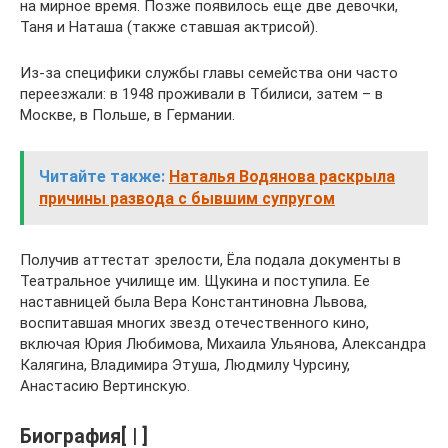
на мирное время. Позже появилось еще две девочки,
Таня и Наташа (также ставшая актрисой).
Из-за специфики службы главы семейства они часто
переезжали: в 1948 проживали в Тбилиси, затем – в
Москве, в Польше, в Германии.
Читайте также:
Наталья Водянова раскрыла
причины развода с бывшим супругом
Получив аттестат зрелости, Ёла подала документы в
Театральное училище им. Щукина и поступила. Ее
наставницей была Вера Константиновна Львова,
воспитавшая многих звезд отечественного кино,
включая Юрия Любимова, Михаила Ульянова, Александра
Калягина, Владимира Этуша, Людмилу Чурсину,
Анастасию Вертинскую.
Биография[ | ]