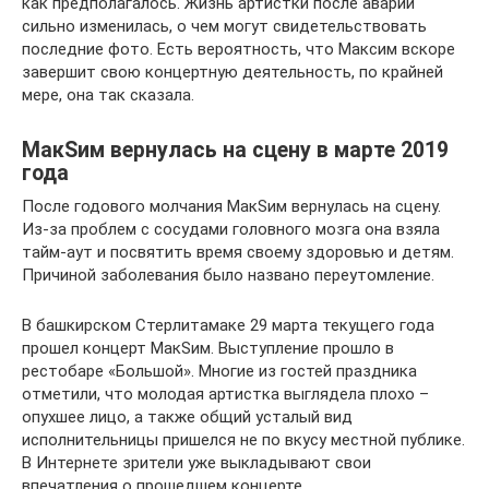
как предполагалось. Жизнь артистки после аварии
сильно изменилась, о чем могут свидетельствовать
последние фото. Есть вероятность, что Максим вскоре
завершит свою концертную деятельность, по крайней
мере, она так сказала.
МакSим вернулась на сцену в марте 2019
года
После годового молчания МакSим вернулась на сцену.
Из-за проблем с сосудами головного мозга она взяла
тайм-аут и посвятить время своему здоровью и детям.
Причиной заболевания было названо переутомление.
В башкирском Стерлитамаке 29 марта текущего года
прошел концерт МакSим. Выступление прошло в
рестобаре «Большой». Многие из гостей праздника
отметили, что молодая артистка выглядела плохо –
опухшее лицо, а также общий усталый вид
исполнительницы пришелся не по вкусу местной публике.
В Интернете зрители уже выкладывают свои
впечатления о прошедшем концерте.