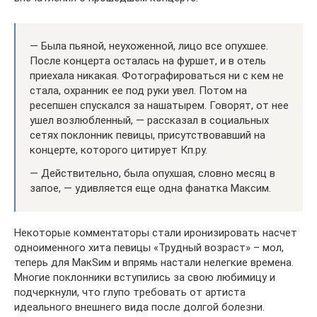
— Была пьяной, неухоженной, лицо все опухшее.
После концерта осталась на фуршет, и в отель
приехала никакая. Фотографироваться ни с кем не
стала, охранник ее под руки увел. Потом на
ресепшен спускался за нашатырем. Говорят, от нее
ушел возлюбленный, — рассказал в социальных
сетях поклонник певицы, присутствовавший на
концерте, которого цитирует Кп.ру.
— Действительно, была опухшая, словно месяц в
запое, — удивляется еще одна фанатка Максим.
Некоторые комментаторы стали иронизировать насчет
одноименного хита певицы «Трудный возраст» – мол,
теперь для МакSим и впрямь настали нелегкие времена.
Многие поклонники вступились за свою любимицу и
подчеркнули, что глупо требовать от артиста
идеального внешнего вида после долгой болезни.