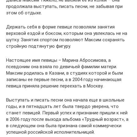
дались Максим тяжело, не выбили ее из колеи – она
продолжала выступать, писать песни, не забывая при
этом об отдыхе.
Держать себя в форме певице позволяли занятия
верховой ездой и боксом, которым она увлеклась не на
шутку. Занятия спортом позволяют Максим сохранять
стройную подтянутую фигуру.
Настоящее имя певицы – Марина Абросимова, а
псевдоним она взяла по девичьей фамилии матери.
Максим родилась в Казани, в студиях которой и были
записаны ее первые песни, а в 2004 году начинающая
певица приняла решение переехать в Москву.
Выступать и писать песни она начала еще в школьные
годы, и в пятнадцать лет была твердо уверена, что
станет певицей. Первый успех и признание пришли к ней
в 2006 году после выхода альбома «Трудный возраст», а
в следующем она была признана самой коммерчески
успешной российской исполнительницей.