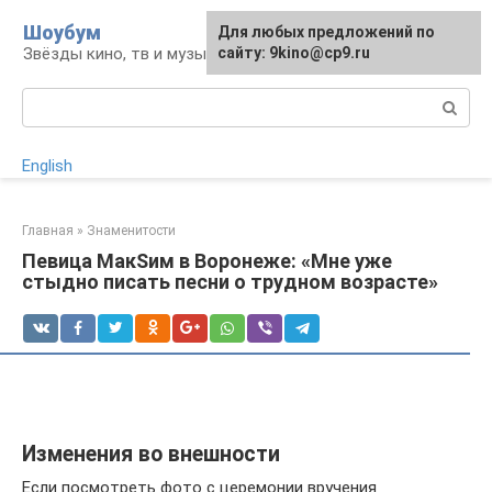
Перейти
Шоубум
Для любых предложений по
к
Звёзды кино, тв и музыки
сайту: 9kino@cp9.ru
контенту
Поиск:
English
Главная
»
Знаменитости
Певица МакSим в Воронеже: «Мне уже
стыдно писать песни о трудном возрасте»
Изменения во внешности
Если посмотреть фото с церемонии вручения