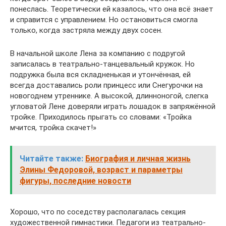
понеслась. Теоретически ей казалось, что она всё знает
и справится с управлением. Но остановиться смогла
только, когда застряла между двух сосен.
В начальной школе Лена за компанию с подругой
записалась в театрально-танцевальный кружок. Но
подружка была вся складненькая и утончённая, ей
всегда доставались роли принцесс или Снегурочки на
новогоднем утреннике. А высокой, длинноногой, слегка
угловатой Лене доверяли играть лошадок в запряжённой
тройке. Приходилось прыгать со словами: «Тройка
мчится, тройка скачет!»
Читайте также:
Биография и личная жизнь
Элины Федоровой, возраст и параметры
фигуры, последние новости
Хорошо, что по соседству располагалась секция
художественной гимнастики. Педагоги из театрально-