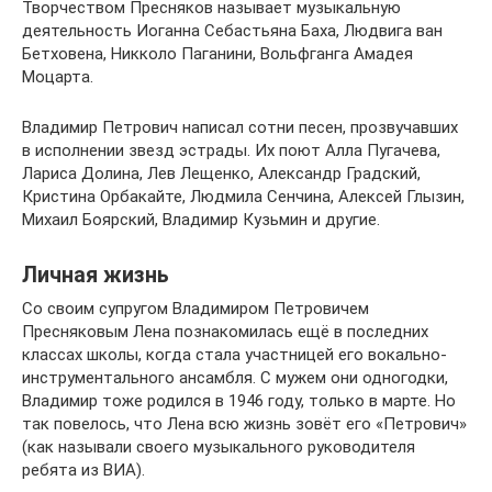
Творчеством Пресняков называет музыкальную
деятельность Иоганна Себастьяна Баха, Людвига ван
Бетховена, Никколо Паганини, Вольфганга Амадея
Моцарта.
Владимир Петрович написал сотни песен, прозвучавших
в исполнении звезд эстрады. Их поют Алла Пугачева,
Лариса Долина, Лев Лещенко, Александр Градский,
Кристина Орбакайте, Людмила Сенчина, Алексей Глызин,
Михаил Боярский, Владимир Кузьмин и другие.
Личная жизнь
Со своим супругом Владимиром Петровичем
Пресняковым Лена познакомилась ещё в последних
классах школы, когда стала участницей его вокально-
инструментального ансамбля. С мужем они одногодки,
Владимир тоже родился в 1946 году, только в марте. Но
так повелось, что Лена всю жизнь зовёт его «Петрович»
(как называли своего музыкального руководителя
ребята из ВИА).