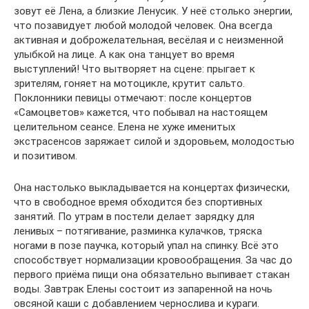
зовут её Лена, а близкие Ленусик. У неё столько энергии,
что позавидует любой молодой человек. Она всегда
активная и доброжелательная, весёлая и с неизменной
улыбкой на лице. А как она танцует во время
выступлений! Что вытворяет на сцене: прыгает к
зрителям, гоняет на мотоцикле, крутит сальто.
Поклонники певицы отмечают: после концертов
«Самоцветов» кажется, что побывал на настоящем
целительном сеансе. Елена не хуже именитых
экстрасенсов заряжает силой и здоровьем, молодостью
и позитивом.
Она настолько выкладывается на концертах физически,
что в свободное время обходится без спортивных
занятий. По утрам в постели делает зарядку для
ленивых – потягивание, разминка кулачков, тряска
ногами в позе паучка, который упал на спинку. Всё это
способствует нормализации кровообращения. За час до
первого приёма пищи она обязательно выпивает стакан
воды. Завтрак Елены состоит из запаренной на ночь
овсяной каши с добавлением чернослива и кураги.