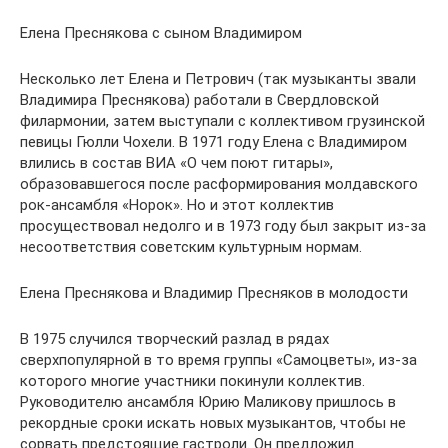
Елена Преснякова с сыном Владимиром
Несколько лет Елена и Петрович (так музыканты звали
Владимира Преснякова) работали в Свердловской
филармонии, затем выступали с коллективом грузинской
певицы Гюлли Чохели. В 1971 году Елена с Владимиром
влились в состав ВИА «О чем поют гитары»,
образовавшегося после расформирования молдавского
рок-ансамбля «Норок». Но и этот коллектив
просуществовал недолго и в 1973 году был закрыт из-за
несоответствия советским культурным нормам.
Елена Преснякова и Владимир Пресняков в молодости
В 1975 случился творческий разлад в рядах
сверхпопулярной в то время группы «Самоцветы», из-за
которого многие участники покинули коллектив.
Руководителю ансамбля Юрию Маликову пришлось в
рекордные сроки искать новых музыкантов, чтобы не
сорвать предстоящие гастроли. Он предложил