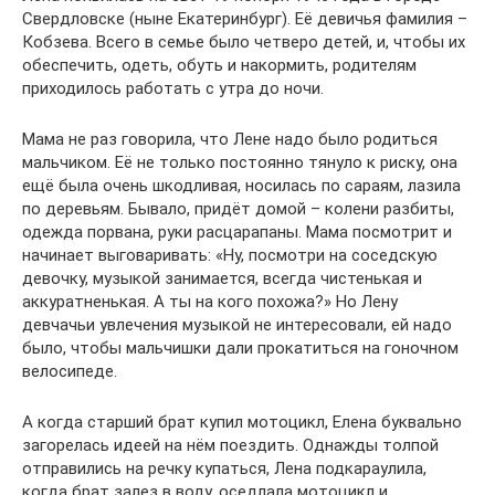
Свердловске (ныне Екатеринбург). Её девичья фамилия –
Кобзева. Всего в семье было четверо детей, и, чтобы их
обеспечить, одеть, обуть и накормить, родителям
приходилось работать с утра до ночи.
Мама не раз говорила, что Лене надо было родиться
мальчиком. Её не только постоянно тянуло к риску, она
ещё была очень шкодливая, носилась по сараям, лазила
по деревьям. Бывало, придёт домой – колени разбиты,
одежда порвана, руки расцарапаны. Мама посмотрит и
начинает выговаривать: «Ну, посмотри на соседскую
девочку, музыкой занимается, всегда чистенькая и
аккуратненькая. А ты на кого похожа?» Но Лену
девчачьи увлечения музыкой не интересовали, ей надо
было, чтобы мальчишки дали прокатиться на гоночном
велосипеде.
А когда старший брат купил мотоцикл, Елена буквально
загорелась идеей на нём поездить. Однажды толпой
отправились на речку купаться, Лена подкараулила,
когда брат залез в воду, оседлала мотоцикл и