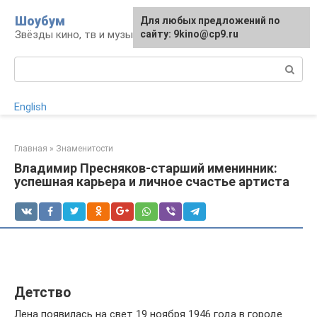
Перейти
Шоубум
Для любых предложений по
к
Звёзды кино, тв и музыки
сайту: 9kino@cp9.ru
контенту
Поиск:
English
Главная
»
Знаменитости
Владимир Пресняков-старший именинник:
успешная карьера и личное счастье артиста
Детство
Лена появилась на свет 19 ноября 1946 года в городе