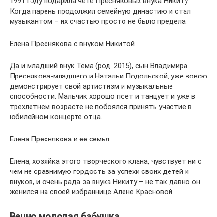
1991 году подарила чете Пресняковых внука Никиту.
Когда парень продолжил семейную династию и стал
музыкантом – их счастью просто не было предела.
Елена Преснякова с внуком Никитой
Да и младший внук Тема (род. 2015), сын Владимира
Преснякова-младшего и Натальи Подольской, уже вовсю
демонстрирует свой артистизм и музыкальные
способности. Мальчик хорошо поет и танцует и уже в
трехлетнем возрасте не побоялся принять участие в
юбилейном концерте отца.
Елена Преснякова и ее семья
Елена, хозяйка этого творческого клана, чувствует ни с
чем не сравнимую гордость за успехи своих детей и
внуков, и очень рада за внука Никиту – не так давно он
женился на своей избраннице Алене Красновой.
Вечно молодая бабушка