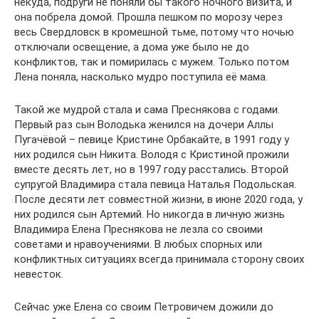
некуда, подруги не поняли бы такого ночного визита, и
она побрела домой. Прошла пешком по морозу через
весь Свердловск в кромешной тьме, потому что ночью
отключали освещение, а дома уже было не до
конфликтов, так и помирилась с мужем. Только потом
Лена поняла, насколько мудро поступила её мама.
Такой же мудрой стала и сама Преснякова с годами.
Первый раз сын Володька женился на дочери Аллы
Пугачёвой – певице Кристине Орбакайте, в 1991 году у
них родился сын Никита. Володя с Кристиной прожили
вместе десять лет, но в 1997 году расстались. Второй
супругой Владимира стала певица Наталья Подольская.
После десяти лет совместной жизни, в июне 2020 года, у
них родился сын Артемий. Но никогда в личную жизнь
Владимира Елена Преснякова не лезла со своими
советами и нравоучениями. В любых спорных или
конфликтных ситуациях всегда принимала сторону своих
невесток.
Сейчас уже Елена со своим Петровичем дожили до