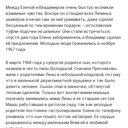
Между Еленой и Владимиром очень быстро возникли
взаимные чувства. Вскоре он отвадил всех Лениных
ухажёров и начал сам за ней ухаживать, даже сделал
бесценный по тем временам подарок – югославские
туфли-лодочки на шпильке. Они стали встречаться,
спустя два года Елена забеременела, и Владимир сделал
ей предложение. Молодые люди поженились в ноябре
1967 года.
В марте 1968 года у супругов родился сын, которого
назвали в честь папы Володькой. Сначала Пресняковы
жили с родителями Лены в небольшой кладовой, потому
что в маленькой двухкомнатной хрущёвке и так было
девять человек. Сынок спал в ванночке, обтянутой
тёплым одеялом. Только вот воспитанием малыша
поначалу занимались мама Лены и её старшая сестра
Маша, работавшая в детском саду, так как молодые
родители постоянно гастролировали. Елена по телефону
узнавала, что сын пошёл, потом заговорил. Её сердце
разрывалось между маленьким Вовкой и любимой