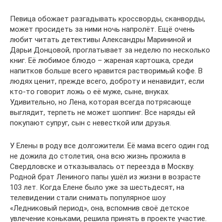
Певица обожает разгадывать кроссворды, сканворды,
может просидеть за ними ночь напролёт. Ещё очень
любит читать детективы Александры Марининой и
Дарьи Донцовой, проглатывает за неделю по несколько
книг. Её любимое блюдо – жареная картошка, среди
напитков больше всего нравится растворимый кофе. В
людях ценит, прежде всего, доброту и ненавидит, если
кто-то говорит ложь о её муже, сыне, внуках.
Удивительно, но Лена, которая всегда потрясающе
выглядит, терпеть не может шоппинг. Все наряды ей
покупают супруг, сын с невесткой или друзья.
У Елены в роду все долгожители. Её мама всего один год
не дожила до столетия, она всю жизнь прожила в
Свердловске и отказывалась от переезда в Москву.
Родной брат Лениного папы ушёл из жизни в возрасте
103 лет. Когда Елене было уже за шестьдесят, на
телевидении стали снимать популярное шоу
«Ледниковый период», она, вспомнив своё детское
увлечение коньками, решила принять в проекте участие.