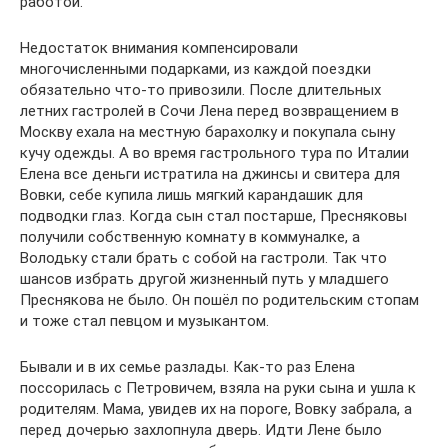
работой.
Недостаток внимания компенсировали
многочисленными подарками, из каждой поездки
обязательно что-то привозили. После длительных
летних гастролей в Сочи Лена перед возвращением в
Москву ехала на местную барахолку и покупала сыну
кучу одежды. А во время гастрольного тура по Италии
Елена все деньги истратила на джинсы и свитера для
Вовки, себе купила лишь мягкий карандашик для
подводки глаз. Когда сын стал постарше, Пресняковы
получили собственную комнату в коммуналке, а
Володьку стали брать с собой на гастроли. Так что
шансов избрать другой жизненный путь у младшего
Преснякова не было. Он пошёл по родительским стопам
и тоже стал певцом и музыкантом.
Бывали и в их семье разлады. Как-то раз Елена
поссорилась с Петровичем, взяла на руки сына и ушла к
родителям. Мама, увидев их на пороге, Вовку забрала, а
перед дочерью захлопнула дверь. Идти Лене было