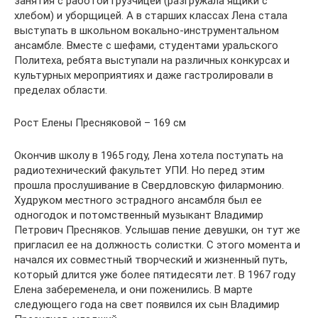
занятия с работой грузчицей (разгружала ящики с
хлебом) и уборщицей. А в старших классах Лена стала
выступать в школьном вокально-инструментальном
ансамбле. Вместе с шефами, студентами уральского
Политеха, ребята выступали на различных конкурсах и
культурных мероприятиях и даже гастролировали в
пределах области.
Рост Елены Пресняковой – 169 см
Окончив школу в 1965 году, Лена хотела поступать на
радиотехнический факультет УПИ. Но перед этим
прошла прослушивание в Свердловскую филармонию.
Худруком местного эстрадного ансамбля был ее
одногодок и потомственный музыкант Владимир
Петрович Пресняков. Услышав пение девушки, он тут же
пригласил ее на должность солистки. С этого момента и
начался их совместный творческий и жизненный путь,
который длится уже более пятидесяти лет. В 1967 году
Елена забеременела, и они поженились. В марте
следующего года на свет появился их сын Владимир