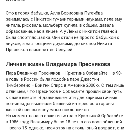
Это вторая бабушка, Алла Борисовна Пугачёва,
занималась с Никитой гуманитарными науками, пела ему,
читала, рисовала, мольберт купила, в общем, давала
образование, как в лицее. А у Лены с Никитой главной
была спортплощадка. Они стали не просто бабушкой с
внуком, а настоящими друзьями, до сих пор Никита
Пресняков называет её Ленулей.
Личная жизнь Владимира Преснякова
Пара Владимир Пресняков – Кристина Орбакайте – в 90-
е годы в России была подобна паре Джастин
Тимберлейк – Бритни Спирс в Америке 2000-х. С тем лишь
отличием, что Пресняков и Орбакайте прошли свой путь
к славе вместе. В дальнейшем эти две харизматичные
поп-звезды вызывали бешеный интерес со стороны
желтой прессы и неуемных поклонников.
На момент начала сожительства с Кристиной Орбакайте
в 1986 году, Владимиру было 18 лет, а его возлюбленной
– всего 15, однако, несмотря на столь юный возраст, они