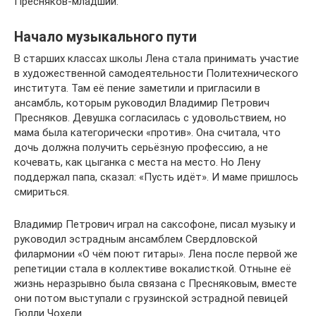
Пресняков-младший.
Начало музыкального пути
В старших классах школы Лена стала принимать участие
в художественной самодеятельности Политехнического
института. Там её пение заметили и пригласили в
ансамбль, которым руководил Владимир Петрович
Пресняков. Девушка согласилась с удовольствием, но
мама была категорически «против». Она считала, что
дочь должна получить серьёзную профессию, а не
кочевать, как цыганка с места на место. Но Лену
поддержал папа, сказал: «Пусть идёт». И маме пришлось
смириться.
Владимир Петрович играл на саксофоне, писал музыку и
руководил эстрадным ансамблем Свердловской
филармонии «О чём поют гитары». Лена после первой же
репетиции стала в коллективе вокалисткой. Отныне её
жизнь неразрывно была связана с Пресняковым, вместе
они потом выступали с грузинской эстрадной певицей
Гюлли Чохели.