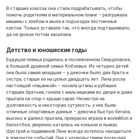
В старших классах она стала подрабатывать, чтобы
помочь родителям в материальном плане – разгружала
машины с хлебом и мыла в подъездах лестничные
клетки. Только уставала так, что иногда подташнивало,
да на уроках потом засыпала.
Детство и юношеские годы
Будущая певица родилась в послевоенном Свердловске,
в большой дружной семье Кобзевых. Из четырех детей
она была самая младшая – у девочки было два брата и
сестра, старше ее на целых двадцать лет. Лена росла
настоящей «пацанкой» – носила штаны и рубашки
старших братьев, гоняла с мальчишками во дворе и даже
прыгала на спор с крыши сарая. Несмотря на
долговязость и некоторую сутулость, у нее были
отличные спортивные данные – девочка быстро бегала,
высоко и далеко прыгала, прекрасно играла в волейбол и
баскетбол, уверенно каталась на коньках и лыжах.
Шустрой и подвижной Лене всегда хотелось находиться
в эпицентре событий. Она с удовольствием посещала