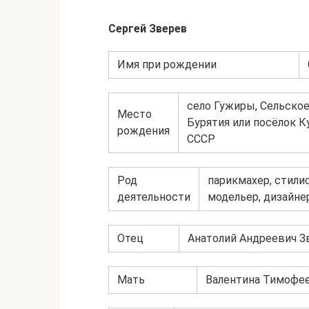
Сергей Зверев
Имя при рождении
село Гужиры, Сельское
Место
Бурятия или посёлок К
рождения
СССР
Род
парикмахер, стилис
деятельности
модельер, дизайне
Отец
Анатолий Андреевич Зв
Мать
Валентина Тимофе