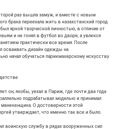
второй раз вышла замуж, и вместе с новым
го брака переехала жить в казахстанский город
был яркой творческой личностью, в отличие от
евьям и не гонял в футбол во дворе, а увлекся
анятием практически все время. После
л осваивать дизайн одежды на
льно начал обучаться парикмахерскому искусству
 детстве
ет он, якобы, уехал в Париж, где почти два года
параллельно подрабатывал моделью и принимал
е манекенщика. О достоверности этой
ргей утверждает, что именно так все и было.
ил воинскую службу в рядах вооруженных сил