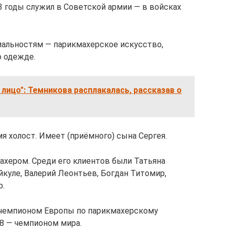
83 годы служил в Советской армии — в войсках
иальностям — парикмахерское искусство,
о одежде.
 лицо": Темникова расплакалась, рассказав о
 холост. Имеет (приёмного) сына Сергея.
ахером. Среди его клиентов были Татьяна
куле, Валерий Леонтьев, Богдан Титомир,
р.
-чемпионом Европы по парикмахерскому
98 — чемпионом мира.