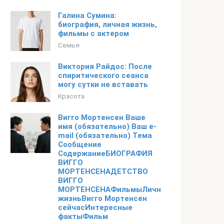
Галина Сумина:
биография, личная жизнь,
фильмы с актером
Семья
Виктория Райдос: После
спиритического сеанса
могу сутки не вставать
Красота
Вигго Мортенсен Ваше
имя (обязательно) Ваш e-
mail (обязательно) Тема
Сообщение
СодержаниеБИОГРАФИЯ
ВИГГО
МОРТЕНСЕНАДЕТСТВО
ВИГГО
МОРТЕНСЕНАФильмыЛичная
жизньВигго Мортенсен
сейчасИнтересныe
фактыФильм