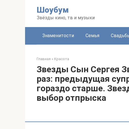
Перейти
Шоубум
к
контенту
Звёзды кино, тв и музыки
Знаменитости
Семья
Свадьб
Главная
»
Красота
Звезды Сын Сергея З
раз: предыдущая супру
гораздо старше. Звез
выбор отпрыска