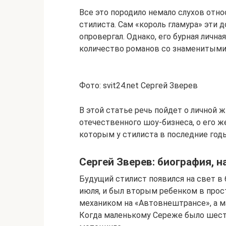
Все это породило немало слухов отн
стилиста. Сам «король гламура» эти 
опровергал. Однако, его бурная личн
количество романов со знаменитыми 
Фото: svit24.net Сергей Зверев
В этой статье речь пойдет о личной 
отечественного шоу-бизнеса, о его ж
которым у стилиста в последние год
Сергей Зверев: биография, н
Будущий стилист появился на свет в 
июля, и был вторым ребенком в прос
механиком на «Автовнештрансе», а м
Когда маленькому Сереже было шесть