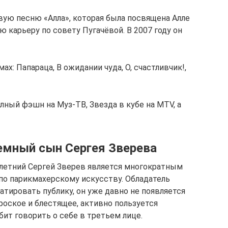
вую песню «Алла», которая была посвящена Алле
ю карьеру по совету Пугачёвой. В 2007 году он
ах: Папараца, В ожидании чуда, О, счастливчик!,
ный фэшн на Муз-ТВ, Звезда в кубе на MTV, а
емный сын Сергея Зверева
 летний Сергей Зверев является многократным
о парикмахерскому искусству. Обладатель
тировать публику, он уже давно не появляется
роское и блестящее, активно пользуется
бит говорить о себе в третьем лице.