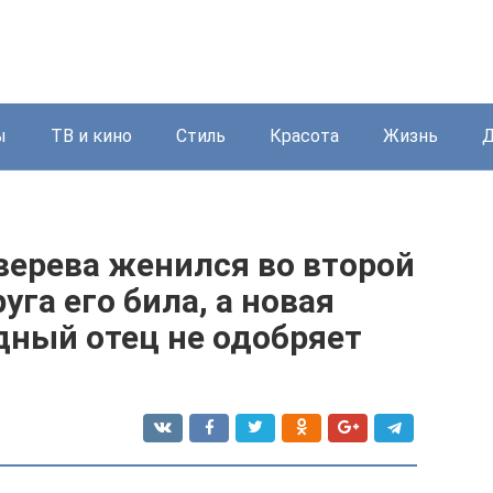
ы
ТВ и кино
Стиль
Красота
Жизнь
Д
верева женился во второй
га его била, а новая
дный отец не одобряет