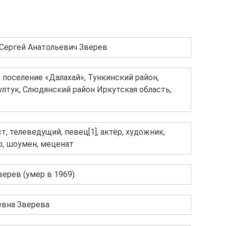
Сергей Анатольевич Зверев
 поселение «Далахай», Тункинский район,
ултук, Слюдянский район Иркутская область,
т, телеведущий, певец[1], актёр, художник,
р, шоумен, меценат
ерев (умер в 1969)
евна Зверева