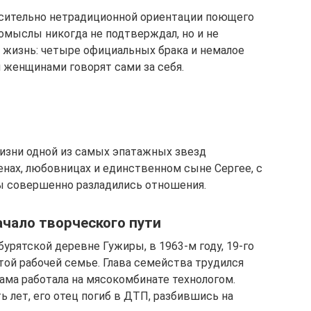
осительно нетрадиционной ориентации поющего
домыслы никогда не подтверждал, но и не
ая жизнь: четыре официальных брака и немалое
женщинами говорят сами за себя.
жизни одной из самых эпатажных звезд
енах, любовницах и единственном сыне Сергее, с
ы совершенно разладились отношения.
ачало творческого пути
бурятской деревне Гужиры, в 1963-м году, 19-го
той рабочей семье. Глава семейства трудился
ама работала на мясокомбинате технологом.
 лет, его отец погиб в ДТП, разбившись на