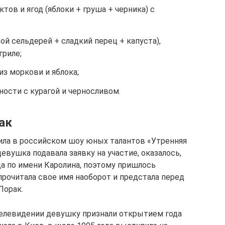
ктов и ягод (яблоки + груша + черника) с
ой сельдерей + сладкий перец + капуста),
гриле;
з моркови и яблока;
ости с курагой и черносливом.
ак
пила в российском шоу юных талантов «Утренняя
евушка подавала заявку на участие, оказалось,
ца по имени Каролина, поэтому пришлось
очитала свое имя наоборот и предстала перед
Лорак.
телевидении девушку признали открытием года