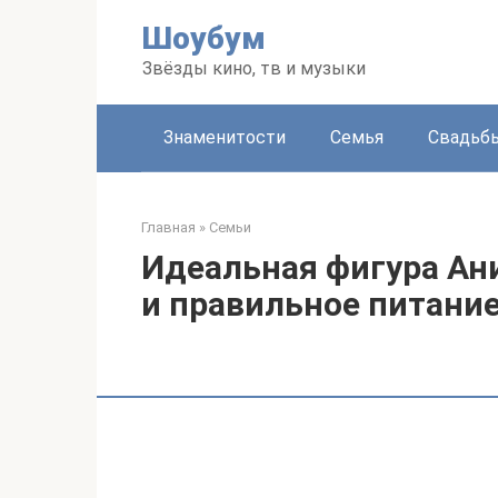
Перейти
Шоубум
к
контенту
Звёзды кино, тв и музыки
Знаменитости
Семья
Свадьб
Главная
»
Семьи
Идеальная фигура Ани
и правильное питани