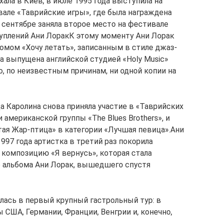
хала в Киев, в июле 1995 года выступила на
ле «Таврийские игры», где была награждена
 сентябре заняла второе место на фестивале
уплений Ани ЛоракК этому моменту Ани Лорак
омом «Хочу летать», записанным в стиле джаз-
ла выпущена английской студией «Holy Musіc»
, по неизвестным причинам, ни одной копии на
а Каролина снова приняла участие в «Таврийских
и американской группы «The Blues Brothers», и
ая Жар-птица» в категории «Лучшая певица».Ани
97 года артистка в третий раз покорила
 композицию «Я вернусь», которая стала
о альбома Ани Лорак, вышедшего спустя
илась в первый крупный гастрольный тур: в
 США, Германии, Франции, Венгрии и, конечно,