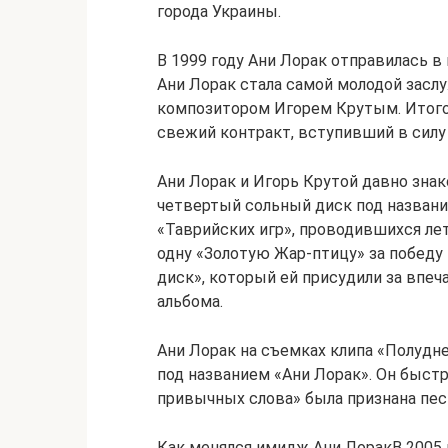
города Украины.
В 1999 году Ани Лорак отправилась 
Ани Лорак стала самой молодой засл
композитором Игорем Крутым. Итогом
свежий контракт, вступивший в силу 
Ани Лорак и Игорь Крутой давно зна
четвертый сольный диск под названи
«Таврийских игр», проводившихся ле
одну «Золотую Жар-птицу» за победу
диск», который ей присудили за впе
альбома.
Ани Лорак на съемках клипа «Полудне
под названием «Ани Лорак». Он быстро
привычных слова» была признана песн
Как менялся имидж Ани ЛоракВ 2005 