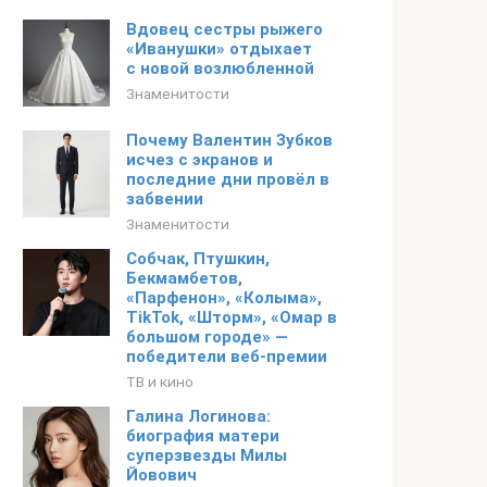
Вдовец сестры рыжего
«Иванушки» отдыхает
с новой возлюбленной
Знаменитости
Почему Валентин Зубков
исчез с экранов и
последние дни провёл в
забвении
Знаменитости
Собчак, Птушкин,
Бекмамбетов,
«Парфенон», «Колыма»,
TikTok, «Шторм», «Омар в
большом городе» —
победители веб-премии
ТВ и кино
Галина Логинова:
биография матери
суперзвезды Милы
Йовович