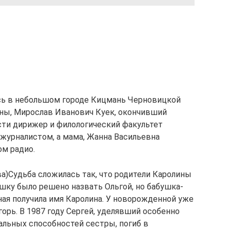
сь в небольшом городе Кицмань Черновицкой
ины, Мирослав Иванович Куек, окончивший
сти дирижер и филологический факультет
 журналистом, а мама, Жанна Васильевна
ом радио.
а)Судьба сложилась так, что родители Каролины
шку было решено назвать Ольгой, но бабушка-
ная получила имя Каролина. У новорожденной уже
горь. В 1987 году Сергей, уделявший особенно
льных способностей сестры, погиб в