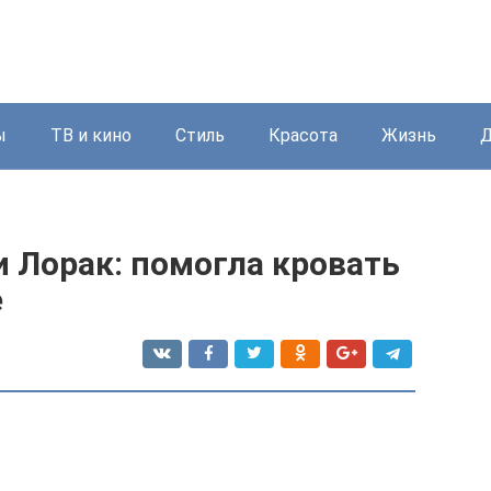
ы
ТВ и кино
Стиль
Красота
Жизнь
Д
 Лорак: помогла кровать
е