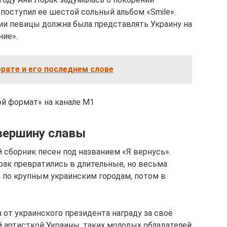
поступил ее шестой сольный альбом «Smіle».
ии певицы должна была представлять Украину на
ие».
рате и его последнем слове
ой формат» на канале М1
вершину славы
й сборник песен под названием «Я вернусь».
рак превратились в длительные, но весьма
 по крупным украинским городам, потом в
а от украинского президента награду за своё
й артисткой Украины, таких молодых обладателей