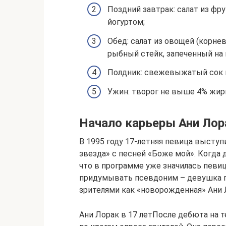
Поздний завтрак: салат из фру
йогуртом;
Обед: салат из овощей (корнев
рыбный стейк, запеченный на 
Полдник: свежевыжатый сок и
Ужин: творог не выше 4% жирн
Начало карьеры Ани Лор
В 1995 году 17-летняя певица высту
звезда» с песней «Боже мой». Когда д
что в программе уже значилась певи
придумывать псевдоним – девушка пр
зрителями как «новорожденная» Ани 
Ани Лорак в 17 летПосле дебюта на 