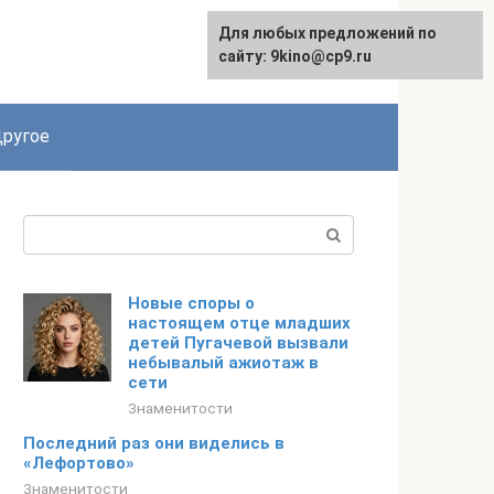
Для любых предложений по
English
сайту: 9kino@cp9.ru
ругое
Поиск:
Новые споры о
настоящем отце младших
детей Пугачевой вызвали
небывалый ажиотаж в
сети
Знаменитости
Последний раз они виделись в
«Лефортово»
Знаменитости