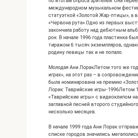
по итогам опроса зрителей. Она перее
международном музыкальном фестива
статуэткой «Золотой Жар-птицы», а в
«Червона рута».Одно из первых выст
закончила работу над дебютным альб
рок. В начале 1996 года пластинка бы
тиражом 6 тысяч экземпляров, однако
родину певицы так и не попало.
Молодая Ани ЛоракЛетом того же год
играх», на этот раз – в сопровождени
была номинирована на премию «Золот
Лорак: Таврийские игры-1996Летом 19
«Таврийские игры» с видеоклипом на
заглавной песней второго студийног
несколько месяцев.
В начале 1999 года Ани Лорак отправ
списке городов значились мегаполисы