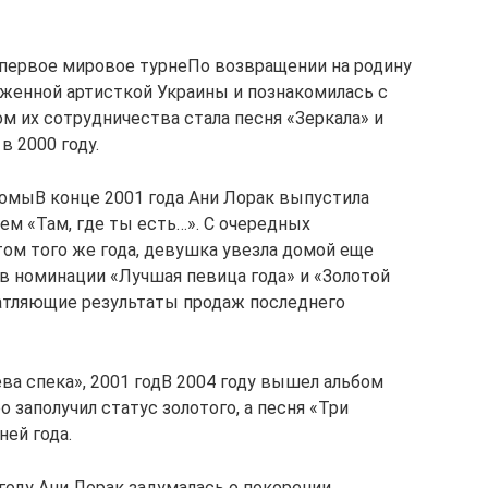
в первое мировое турнеПо возвращении на родину
уженной артисткой Украины и познакомилась с
 их сотрудничества стала песня «Зеркала» и
в 2000 году.
комыВ конце 2001 года Ани Лорак выпустила
ем «Там, где ты есть…». С очередных
том того же года, девушка увезла домой еще
 в номинации «Лучшая певица года» и «Золотой
чатляющие результаты продаж последнего
ва спека», 2001 годВ 2004 году вышел альбом
 заполучил статус золотого, а песня «Три
ей года.
году Ани Лорак задумалась о покорении