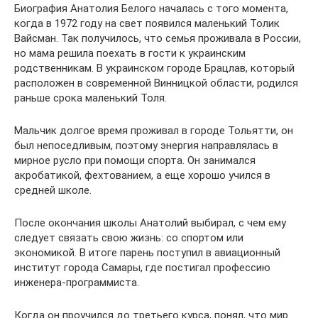
Биография Анатолия Белого началась с того момента,
когда в 1972 году на свет появился маленький Толик
Вайсман. Так получилось, что семья проживала в России,
но мама решила поехать в гости к украинским
родственникам. В украинском городе Брацлав, который
расположен в современной Винницкой области, родился
раньше срока маленький Толя.
Мальчик долгое время проживал в городе Тольятти, он
был непоседливым, поэтому энергия направлялась в
мирное русло при помощи спорта. Он занимался
акробатикой, фехтованием, а еще хорошо учился в
средней школе.
После окончания школы Анатолий выбирал, с чем ему
следует связать свою жизнь: со спортом или
экономикой. В итоге парень поступил в авиационный
институт города Самары, где постигал профессию
инженера-программиста.
Когда он проучился до третьего курса, понял, что мир