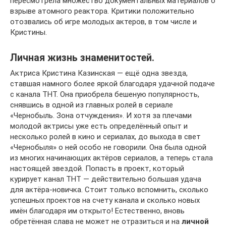
пересмотрела множество документальных материалов о
взрыве атомного реактора. Критики положительно
отозвались об игре молодых актеров, в том числе и
Кристины.
Личная жизнь знаменитостей.
Актриса Кристина Казинская — ещё одна звезда,
ставшая намного более яркой благодаря удачной подаче
с канала ТНТ. Она приобрела бешеную популярность,
снявшись в одной из главных ролей в сериале
«Чернобыль. Зона отчуждения». И хотя за плечами
молодой актрисы уже есть определённый опыт и
несколько ролей в кино и сериалах, до выхода в свет
«Чернобыля» о ней особо не говорили. Она была одной
из многих начинающих актёров сериалов, а теперь стала
настоящей звездой. Попасть в проект, который
курирует канал ТНТ — действительно большая удача
для актёра-новичка. Стоит только вспомнить, сколько
успешных проектов на счету канала и сколько новых
имён благодаря им открыто! Естественно, вновь
обретённая слава не может не отразиться и на
личной