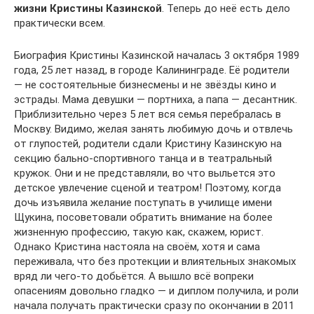
жизни Кристины Казинской
. Теперь до неё есть дело
практически всем.
Биография Кристины Казинской началась 3 октября 1989
года, 25 лет назад, в городе Калининграде. Её родители
— не состоятельные бизнесмены и не звёзды кино и
эстрады. Мама девушки — портниха, а папа — десантник.
Приблизительно через 5 лет вся семья перебралась в
Москву. Видимо, желая занять любимую дочь и отвлечь
от глупостей, родители сдали Кристину Казинскую на
секцию бально-спортивного танца и в театральный
кружок. Они и не представляли, во что выльется это
детское увлечение сценой и театром! Поэтому, когда
дочь изъявила желание поступать в училище имени
Щукина, посоветовали обратить внимание на более
жизненную профессию, такую как, скажем, юрист.
Однако Кристина настояла на своём, хотя и сама
переживала, что без протекции и влиятельных знакомых
вряд ли чего-то добьётся. А вышло всё вопреки
опасениям довольно гладко — и диплом получила, и роли
начала получать практически сразу по окончании в 2011