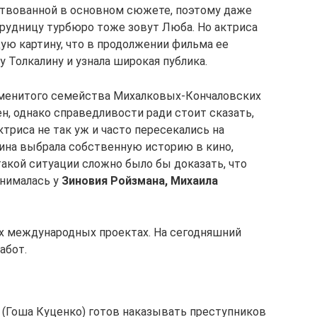
ствованной в основном сюжете, поэтому даже
трудницу турбюро тоже зовут Люба. Но актриса
ую картину, что в продолжении фильма ее
 Толкалину и узнала широкая публика.
аменитого семейства Михалковых-Кончаловских
н, однако справедливости ради стоит сказать,
триса не так уж и часто пересекались на
ина выбрала собственную историю в кино,
акой ситуации сложно было бы доказать, что
снималась у
Зиновия Ройзмана, Михаила
гих международных проектах. На сегодняшний
абот.
(Гоша Куценко) готов наказывать преступников