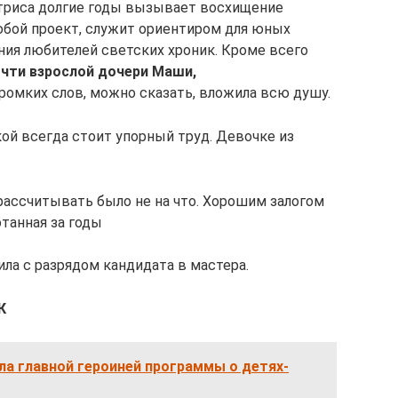
актриса долгие годы вызывает восхищение
юбой проект, служит ориентиром для юных
ния любителей светских хроник. Кроме всего
чти взрослой дочери Маши,
громких слов, можно сказать, вложила всю душу.
кой всегда стоит упорный труд. Девочке из
, рассчитывать было не на что. Хорошим залогом
танная за годы
ила с разрядом кандидата в мастера.
К
ла главной героиней программы о детях-