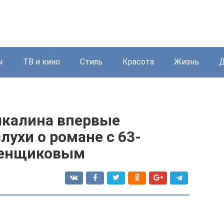
ы
ТВ и кино
Стиль
Красота
Жизнь
Д
лкалина впервые
ухи о романе с 63-
бенщиковым