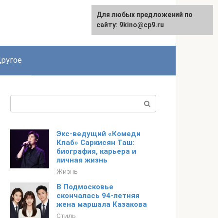
Для любых предложений по
English
сайту: 9kino@cp9.ru
ругое
Поиск:
Экс-ведущий «Комеди
Клаб» Саркисян Таш:
биография, карьера и
личная жизнь
Жизнь
В Подмосковье
скончалась 94-летняя
жена маршала Казакова
Стиль