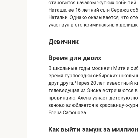
становится началом жутких событий. 
Наташа, ее 16-летний сын Сережа со
Натальи. Однако оказывается, что от
участвуя в его криминальных делишк
Девичник
Время для двоих
В школьные годы москвич Митя и си
время турпоездки сибирских школьни
друг друга. Через 20 лет известный 
телеведущая из Энска встречаются 
провинцию. Алена узнает детскую люб
заново влюбляется в красавицу-журна
Елена Сафонова.
Как выйти замуж за миллио