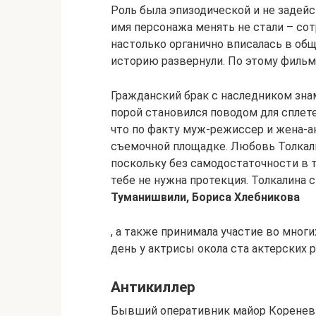
Роль была эпизодической и не задей
имя персонажа менять не стали – со
настолько органично вписалась в общ
историю развернули. По этому фильму
Гражданский брак с наследником зн
порой становился поводом для сплете
что по факту муж-режиссер и жена-ак
съемочной площадке. Любовь Толкал
поскольку без самодостаточности в т
тебе не нужна протекция. Толкалина 
Туманишвили, Бориса Хлебникова
, а также принимала участие во мно
день у актрисы окола ста актерских р
Антикиллер
Бывший оперативник майор Коренев 