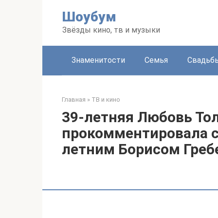
Перейти
Шоубум
к
контенту
Звёзды кино, тв и музыки
Знаменитости
Семья
Свадьб
Главная
»
ТВ и кино
39-летняя Любовь То
прокомментировала сл
летним Борисом Гре