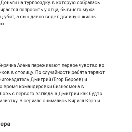
Деньги на турпоездку, в которую собралась
бирается попросить у отца, бывшего мужа
ец убит, а сын давно ведет двойную жизнь,
ах.
бирячка Алена переживают первое чувство во
ков в столицу. По случайности ребята теряют
книгоиздатель Дмитрий (Егор Бероев) и
во время командировки бизнесмена в
овь с первого взгляда, а Дмитрий как будто
листку. В сериале снимались Кирилл Кяро и
нера