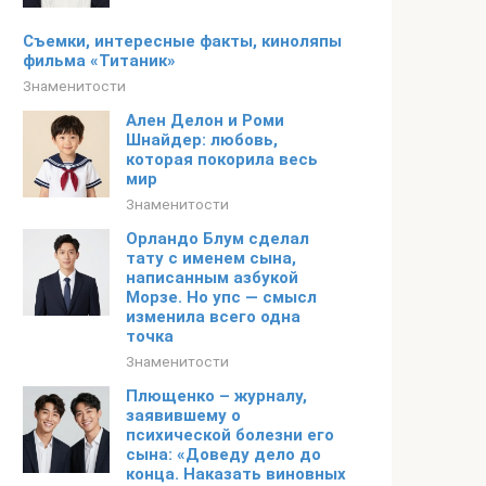
Съемки, интересные факты, киноляпы
фильма «Титаник»
Знаменитости
Ален Делон и Роми
Шнайдер: любовь,
которая покорила весь
мир
Знаменитости
Орландо Блум сделал
тату с именем сына,
написанным азбукой
Морзе. Но упс — смысл
изменила всего одна
точка
Знаменитости
Плющенко – журналу,
заявившему о
психической болезни его
сына: «Доведу дело до
конца. Наказать виновных