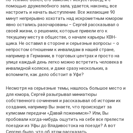
помощью дружелюбного зала, удается, наконец, все
настроить и начать выступление. Все желающие 90
минут непрерывно хохотать над искрометным юмором
явно остались разочарованы – Сергей рассказывал о
своей жизни, о решениях, которые привели его к
текущему месту в обществе, о начале карьеры КВН-
щика. Не оставил в стороне и серьезные вопросы – о
непростом отношении к инвалидам в нашей стране,
например в Германии, в торговых центрах и просто на
улице каждый день легко можно встретить человека в
инвалидной коляске, и даже сразу нескольких, а
вспомните, как дело обстоит в Уфе?
Несмотря на серьезные темы, нашлось большое место и
для юмора, Сергей разыгрывал миниатюры
собственного сочинения и рассказывал об истории их
создания, например Вы знаете, что происходит за
кулисами передачи «Давай поженимся»? Или, Вы
пробовали когда-нибудь ощутить на себе все прелести
поездки из Уфы до Владивостока на поезде? А вот
Сергею было, что об этом рассказать.