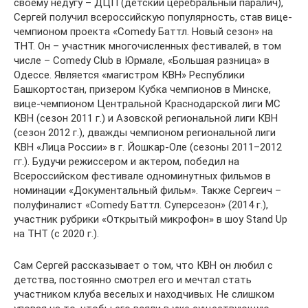
своему недугу – ДЦП (детский церебральный паралич),
Сергей получил всероссийскую популярность, став вице-
чемпионом проекта «Comedy Баттл. Новый сезон» на
ТНТ. Он – участник многочисленных фестивалей, в том
числе – Comedy Club в Юрмале, «Большая разница» в
Одессе. Является «магистром КВН» Республики
Башкортостан, призером Кубка чемпионов в Минске,
вице-чемпионом Центральной Краснодарской лиги МС
КВН (сезон 2011 г.) и Азовской региональной лиги КВН
(сезон 2012 г.), дважды чемпионом региональной лиги
КВН «Лица России» в г. Йошкар-Оле (сезоны 2011–2012
гг.). Будучи режиссером и актером, победил на
Всероссийском фестивале одноминутных фильмов в
номинации «Документальный фильм». Также Сергеич –
полуфиналист «Comedy Баттл. Суперсезон» (2014 г.),
участник рубрики «Открытый микрофон» в шоу Stand Up
на ТНТ (с 2020 г.).
Сам Сергей рассказывает о том, что КВН он любил с
детства, постоянно смотрел его и мечтал стать
участником клуба веселых и находчивых. Не слишком