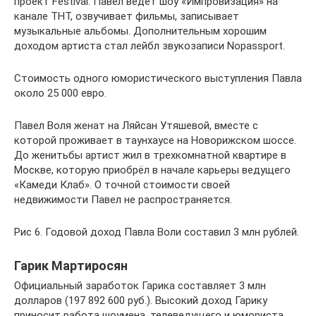
проект Festival. Павел ведет шоу «Импровизация» на
канале ТНТ, озвучивает фильмы, записывает
музыкальные альбомы. Дополнительным хорошим
доходом артиста стал лейбл звукозаписи Nopassport.
Стоимость одного юмористического выступления Павла
около 25 000 евро.
Павел Воля женат на Ляйсан Утяшевой, вместе с
которой проживает в таунхаусе на Новорижском шоссе.
До женитьбы артист жил в трехкомнатной квартире в
Москве, которую приобрёл в начале карьеры ведущего
«Камеди Клаб». О точной стоимости своей
недвижимости Павел не распространяется.
Рис 6. Годовой доход Павла Воли составил 3 млн рублей.
Гарик Мартиросян
Официальный заработок Гарика составляет 3 млн
долларов (197 892 600 руб.). Высокий доход Гарику
приносит работа шоумена, телеведущего и юмориста.