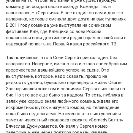
уповая на то, чтобы его взяли в уже существующую
команду, он создал свою команду. Команда так и
называлась – «Сергеичи». В нее входил он сам и два его
напарника, которые сменяли друг друга на выступлениях.
В 2011 году команда уже выступала на сочинском
фестивале КВН, где КВНщики со всей России
показывали свои достижения редакторам высшей лиги с
надеждой попасть на Первый канал российского ТВ.
Так получилось, что в Сочи Сергей приехал один, без
напарников. Наверное, именно это и стало своеобразным
пророчеством дальнейшего успеха на сцене. Это
выступление, которое, надо сказать, прошло на
редкость удачно, буквально перевернуло жизнь Сергея.
Зал взрывался хохотом и овациями. Сергея вызывали на
бис. Но это все еще было за кадром. То есть, публика в
залах уже хорошо знала любимого комика, ждала его
искрометных шуток и жгучего юмора, но телевидение
пока было недосягаемо. Но именно это выступление и
заметил известный продюсер проекта «Comedy Баттл»
Вячеслав Дусмухаметов. Он взял у Сергея номер
телефона, и уже через полтора года мы увидели