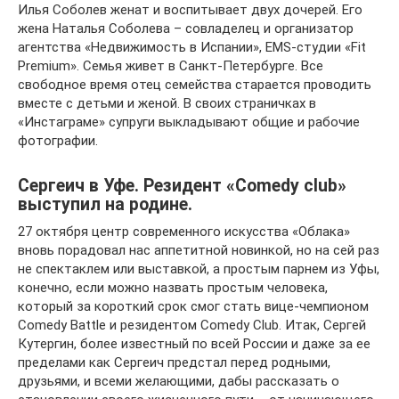
Илья Соболев женат и воспитывает двух дочерей. Его
жена Наталья Соболева – совладелец и организатор
агентства «Недвижимость в Испании», EMS-студии «Fit
Premium». Семья живет в Санкт-Петербурге. Все
свободное время отец семейства старается проводить
вместе с детьми и женой. В своих страничках в
«Инстаграме» супруги выкладывают общие и рабочие
фотографии.
Сергеич в Уфе. Резидент «Comedy club»
выступил на родине.
27 октября центр современного искусства «Облака»
вновь порадовал нас аппетитной новинкой, но на сей раз
не спектаклем или выставкой, а простым парнем из Уфы,
конечно, если можно назвать простым человека,
который за короткий срок смог стать вице-чемпионом
Comedy Battle и резидентом Comedy Club. Итак, Сергей
Кутергин, более известный по всей России и даже за ее
пределами как Сергеич предстал перед родными,
друзьями, и всеми желающими, дабы рассказать о