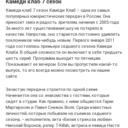
Камеди клаб 7 сезон
Камеди клаб 7 сезон Камеди Клаб – одна из самых
популярных юмористических передач в России. Она
приносит смех и радость зрителям, начиная с 2005 года.
За много лет существования шоу не потеряло в
качестве. Напротив, оно старается постоянно удивлять
поклонников чем-нибудь новым. Первого января 2011
года состоялась премьера седьмого сезона Камеди
Клаба. В общей сложности он включает в себя тридцать
шесть серий. Программа выходит по пятницам.
Показывают ее вечером. Если вы пропустили какой-то
выпуск, то его всегда можно посмотреть на нашем
сайте.
Зачастую передача строится по одной схеме.
Начинается она со знакомства с гостями, которые
сидят в студии. Как правило, с ними общаются Гарик
Мартиросян и Павел Снежок Воля. Среди известных
личностей, которые побывали на съемках седьмого
сезона, – исполнитель хита «Белая стрекоза любви»
Николай Воронов, рэпер T-Killah, актриса и певица Настя