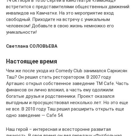
14 октября в 16.00 Сергей в кинотеатре «Лимонад»
встретится с представителями общественных движений
инвалидов на Камчатке. На это мероприятие вход
свободный. Приходите на встречу с уникальным
человеком! Добавьте в свою жизнь немножко его
уникальности!
Светлана СОЛОВЬЕВА
Настоящее время
Чем же после ухода из Comedy Club занимался Саркисян
Таш? Он решил стать ресторатором. В 2007 году
Арташес открыл собственное заведение TM Cafe. Часть
финансов он лично вложил, а часть ему одолжили
богатые друзья и родственники. Проект оказался
выгодным и просуществовал несколько лет. Но это еще
не все. В 2010 году Таш решил расширить открыть еще
одно заведение — Cafe 54.
Наш герой – интересная и всесторонне развитая
личность. В свое время он вел передачу «Футбольная