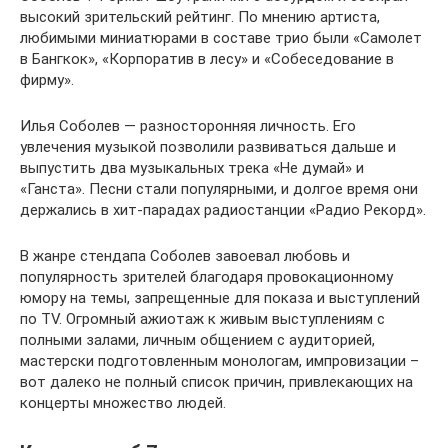
высокий зрительский рейтинг. По мнению артиста,
любимыми миниатюрами в составе трио были «Самолет
в Бангкок», «Корпоратив в лесу» и «Собеседование в
фирму».
Илья Соболев — разносторонняя личность. Его
увлечения музыкой позволили развиваться дальше и
выпустить два музыкальных трека «Не думай» и
«Ганста». Песни стали популярными, и долгое время они
держались в хит-парадах радиостанции «Радио Рекорд».
В жанре стендапа Соболев завоевал любовь и
популярность зрителей благодаря провокационному
юмору на темы, запрещенные для показа и выступлений
по TV. Огромный ажиотаж к живым выступлениям с
полными залами, личным общением с аудиторией,
мастерски подготовленным монологам, импровизации –
вот далеко не полный список причин, привлекающих на
концерты множество людей.