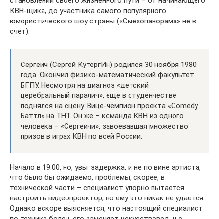
становлении своего жизненного пути – от начинающего
КВН-щика, до участника самого популярного
юмористического шоу страны («Смехопанорама» не в
счет).
Сергеич (Сергей КутергИн) родился 30 ноября 1980
года. Окончил физико-­математический факультет
БГПУ. Несмотря на диагноз «детский
церебральный паралич», еще в студенчестве
поднялся на сцену. Вице-­чемпион проекта «Comedy
Баттл» на ТНТ. Он же – команда КВН из одного
человека – «Сергеичи», завоевавшая множество
призов в играх КВН по всей России.
Начало в 19:00, но, увы, задержка, и не по вине артиста,
что было бы ожидаемо, проблемы, скорее, в
технической части – специалист упорно пытается
настроить видеопроектор, но ему это никак не удается.
Однако вскоре выясняется, что настоящий специалист
по технике болен, его заменяет искусствовед, и с