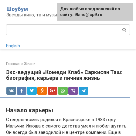
Перейти
Шоубум
Для любых предложений по
к
Звёзды кино, тв и музыки
сайту: 9kino@cp9.ru
контенту
Поиск:
English
Главная
»
Жизнь
Экс-ведущий «Комеди Клаб» Саркисян Таш:
биография, карьера и личная жизнь
Начало карьеры
Стендап-комик родился в Красноярске в 1983 году.
Мальчик Илюша с самого детства умел и любил шутить.
Он всегда был заводилой и в центре компании. Еще в