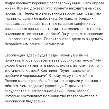
подразумевает коренную перестройку нынешнего образа
жизни. Кризис доказал, что ‘планета находится на краю
пропасти’. Перед его внутренним взором уже предстают
толпы голодных безработных, бегущих из больших
городов, революции, ‘местные ядерные конфликты’,
развязанные правительствами, стремящимися ‘отвлечь
внимание от истинных проблем’. Он уверен, что спасение
— в возврате к земле. ‘Правительство должно выделить
безработным земельные участки!’.
Европейцам здесь будут рады. Почему бы им не
приехать, чтобы обрабатывать российскую землю? Им
скоро будет не хватать пространства, потому что, по
его мнению, Старый Континент ‘будет заполонен
арабами и чернокожими’. К тому же лучше, чтобы в
России жили европейцы, ‘люди, с которыми у нас много
общего’, чем ‘таджики’ (уроженцы Таджикистана,
государства в Центральной Азии — прим. Monde),
которые составляют большинство гастарбайтеров в
Российской Федерации.