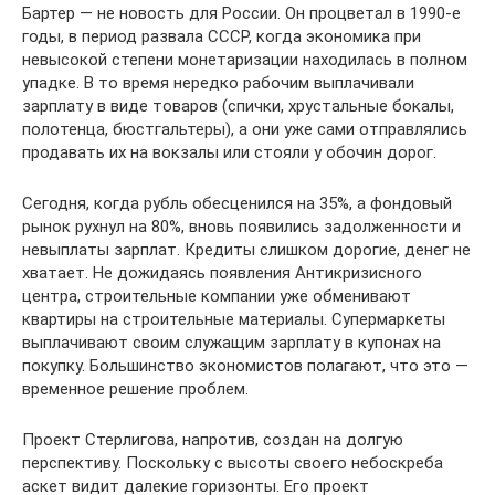
Бартер — не новость для России. Он процветал в 1990-е
годы, в период развала СССР, когда экономика при
невысокой степени монетаризации находилась в полном
упадке. В то время нередко рабочим выплачивали
зарплату в виде товаров (спички, хрустальные бокалы,
полотенца, бюстгальтеры), а они уже сами отправлялись
продавать их на вокзалы или стояли у обочин дорог.
Сегодня, когда рубль обесценился на 35%, а фондовый
рынок рухнул на 80%, вновь появились задолженности и
невыплаты зарплат. Кредиты слишком дорогие, денег не
хватает. Не дожидаясь появления Антикризисного
центра, строительные компании уже обменивают
квартиры на строительные материалы. Супермаркеты
выплачивают своим служащим зарплату в купонах на
покупку. Большинство экономистов полагают, что это —
временное решение проблем.
Проект Стерлигова, напротив, создан на долгую
перспективу. Поскольку с высоты своего небоскреба
аскет видит далекие горизонты. Его проект