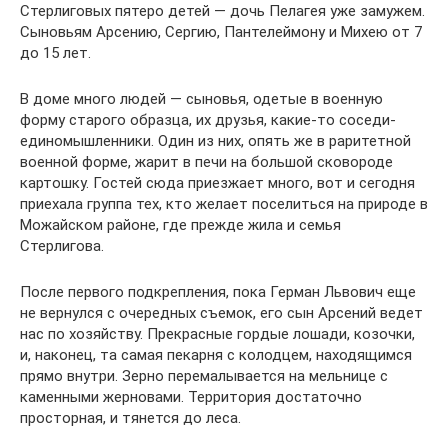
Стерлиговых пятеро детей — дочь Пелагея уже замужем.
Сыновьям Арсению, Сергию, Пантелеймону и Михею от 7
до 15 лет.
В доме много людей — сыновья, одетые в военную
форму старого образца, их друзья, какие-то соседи-
единомышленники. Один из них, опять же в раритетной
военной форме, жарит в печи на большой сковороде
картошку. Гостей сюда приезжает много, вот и сегодня
приехала группа тех, кто желает поселиться на природе в
Можайском районе, где прежде жила и семья
Стерлигова.
После первого подкрепления, пока Герман Львович еще
не вернулся с очередных съемок, его сын Арсений ведет
нас по хозяйству. Прекрасные гордые лошади, козочки,
и, наконец, та самая пекарня с колодцем, находящимся
прямо внутри. Зерно перемалывается на мельнице с
каменными жерновами. Территория достаточно
просторная, и тянется до леса.