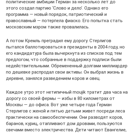
политические амбиции Герман за несколько лет до
этого создал партию ‘Слово и дело’. Однако его
программа — новый порядок, патриотический и
православный — потерпела фиаско. Его попытка стать
московским мэром также провалилась.
А потом Кремль преградил ему дорогу. Стерлигов
пытался баллотироваться в президенты в 2004 году, но
его кандидатура была вычеркнута из списков под тем
предлогом, что собранные в поддержку подписи были
недействительными. Обремененный долгами миллиардер
по дешевке распродал свои активы. Он выбрал жизнь в
деревне, занялся разведением коров и овец.
Каждое утро этот нетипичный moujik тратит два часа на
дорогу со своей фермы — избы в 80 километрах от
Москвы — до офиса. Вот уже четыре года Герман
Стерлигов с женой и пятью детьми живет посреди леса
практически на самообеспечении. Они разводят коров,
баранов, куриц, отапливают дом дровами, пользуются
свечами вместо электричества. Дети читают Евангелие,