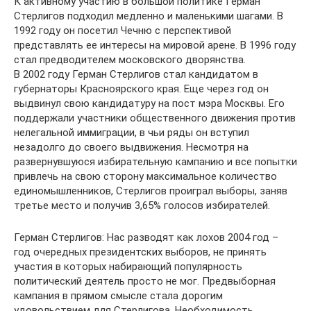
К активному участию в большой политике Герман
Стерлигов подходил медленно и маленькими шагами. В
1992 году он посетил Чечню с перспективой
представлять ее интересы на мировой арене. В 1996 году
стал предводителем московского дворянства.
В 2002 году Герман Стерлигов стал кандидатом в
губернаторы Красноярского края. Еще через год он
выдвинул свою кандидатуру на пост мэра Москвы. Его
поддержали участники общественного движения против
нелегальной иммиграции, в чьи ряды он вступил
незадолго до своего выдвижения. Несмотря на
развернувшуюся избирательную кампанию и все попытки
привлечь на свою сторону максимальное количество
единомышленников, Стерлигов проиграл выборы, заняв
третье место и получив 3,65% голосов избирателей.
Герман Стерлигов: Нас разводят как лохов 2004 год –
год очередных президентских выборов, не принять
участия в которых набирающий популярность
политический деятель просто не мог. Предвыборная
кампания в прямом смысле стала дорогим
удовольствием для Стерлигова. Необходимость