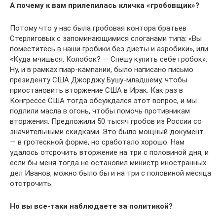
А почему к вам прилепилась кличка «гробовщик»?
Потому что у нас была гробовая контора братьев
Стерлиговых с запоминающимися слоганами типа: «Вы
поместитесь в наши гробики без диеты и аэробики», или
«Куда мчишься, Колобок? — Спешу купить себе гробок».
Ну, и в рамках пиар-кампании, было написано письмо
президенту США Джорджу Бушу-младшему, чтобы
приостановить вторжение США в Ирак. Как раз в
Конгрессе США тогда обсуждался этот вопрос, и мы
подлили масла в огонь, чтобы помочь противникам
вторжения. Предложили 50 тысяч гробов из России со
значительными скидками. Это было мощный документ
— в гротескной форме, но сработало хорошо. Нам
удалось отсрочить вторжение на три с половиной дня, и
если бы меня тогда не остановил министр иностранных
дел Иванов, можно было бы и на три с половиной месяца
отстрочить.
Но вы все-таки наблюдаете за политикой?