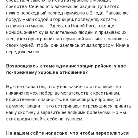
средств, и заменять их на натуральные моющие
средства. Сейчас это важнейшая задача. Для этого
нужно переходный период примерно в 2 года. Раньше же
посуду мыли содой и горчицей, последняя, кстати,
отлично отмывает. Здесь, на Новой Риге, в конце
концов, живет куча влиятельных людей, я призываю их
жен, у которых развит материнский инстинкт, запилить
своих мужей, чтобы они занялись этим вопросом. Иначе
передохнем все.
Возвращаясь к теме администрации района: у вас
по-прежнему хорошие отношения?
Ну, я не сказал бы, что у нас какие-то отношения, но
никаких помех, побор, вымогательств к крестьянам.
Единственная опасность, не зависящая, впрочем, от
администрации — это ветеринары, стремящиеся привить
нашу скотину и заразить ее всякими болезнями. Но мы
этих вредителей к себе не пускаем.
На вашем сайте написано, что чтобы переселиться