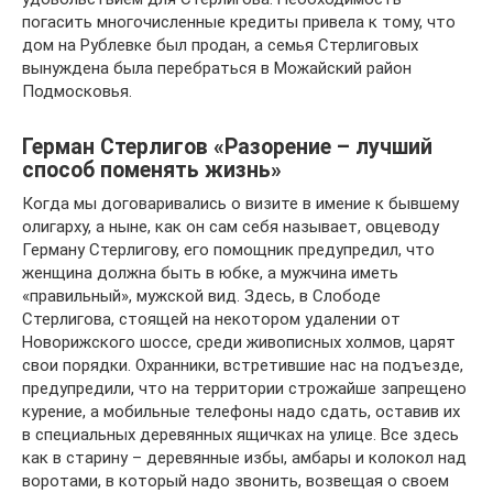
погасить многочисленные кредиты привела к тому, что
дом на Рублевке был продан, а семья Стерлиговых
вынуждена была перебраться в Можайский район
Подмосковья.
Герман Стерлигов «Разорение – лучший
способ поменять жизнь»
Когда мы договаривались о визите в имение к бывшему
олигарху, а ныне, как он сам себя называет, овцеводу
Герману Стерлигову, его помощник предупредил, что
женщина должна быть в юбке, а мужчина иметь
«правильный», мужской вид. Здесь, в Слободе
Стерлигова, стоящей на некотором удалении от
Новорижского шоссе, среди живописных холмов, царят
свои порядки. Охранники, встретившие нас на подъезде,
предупредили, что на территории строжайше запрещено
курение, а мобильные телефоны надо сдать, оставив их
в специальных деревянных ящичках на улице. Все здесь
как в старину – деревянные избы, амбары и колокол над
воротами, в который надо звонить, возвещая о своем