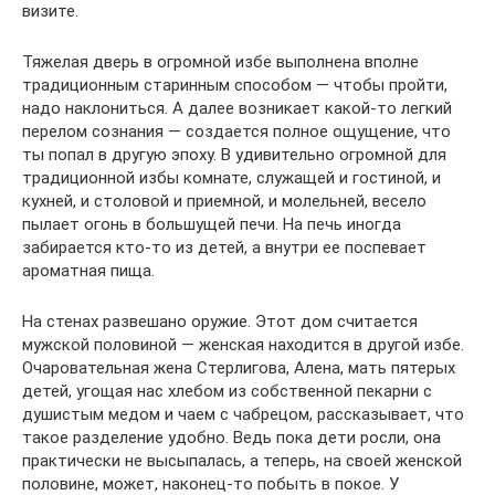
визите.
Тяжелая дверь в огромной избе выполнена вполне
традиционным старинным способом — чтобы пройти,
надо наклониться. А далее возникает какой-то легкий
перелом сознания — создается полное ощущение, что
ты попал в другую эпоху. В удивительно огромной для
традиционной избы комнате, служащей и гостиной, и
кухней, и столовой и приемной, и молельней, весело
пылает огонь в большущей печи. На печь иногда
забирается кто-то из детей, а внутри ее поспевает
ароматная пища.
На стенах развешано оружие. Этот дом считается
мужской половиной — женская находится в другой избе.
Очаровательная жена Стерлигова, Алена, мать пятерых
детей, угощая нас хлебом из собственной пекарни с
душистым медом и чаем с чабрецом, рассказывает, что
такое разделение удобно. Ведь пока дети росли, она
практически не высыпалась, а теперь, на своей женской
половине, может, наконец-то побыть в покое. У