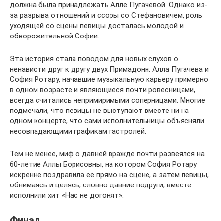
должна была принадлежать Алле Пугачевой. Однако из-
за разрыва отношений и ссоры со Стефановичем, роль
уходящей со сцены певицы досталась молодой и
обворожительной Софии.
Эта история стала поводом для новых слухов о
ненависти друг к другу двух Примадонн. Алла Пугачева и
София Ротару, начавшие музыкальную карьеру примерно
в одном возрасте и являющиеся почти ровесницами,
всегда считались непримиримыми соперницами. Многие
подмечали, что певицы не выступают вместе ни на
одном концерте, что сами исполнительницы объясняли
несовпадающими графикам гастролей.
Тем не менее, миф о давней вражде почти развеялся на
60-летие Аллы Борисовны, на котором София Ротару
искренне поздравила ее прямо на сцене, а затем певицы,
обнимаясь и целясь, словно давние подруги, вместе
исполнили хит «Нас не догонят».
Финал