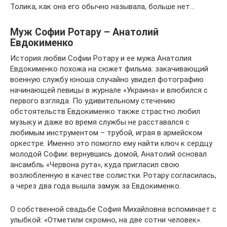
Толика, как она его обычно называла, больше нет…
Муж Софии Ротару – Анатолий
Евдокименко
История любви Софии Ротару и ее мужа Анатолия
Евдокименко похожа на сюжет фильма: закачивающий
военную службу юноша случайно увидел фотографию
начинающей певицы в журнале «Украина» и влюбился с
первого взгляда. По удивительному стечению
обстоятельств Евдокименко также страстно любил
музыку и даже во время службы не расставался с
любимым инструментом – трубой, играя в армейском
оркестре. Именно это помогло ему найти ключ к сердцу
молодой Софии: вернувшись домой, Анатолий основал
ансамбль «Червона рута», куда пригласил свою
возлюбленную в качестве солистки. Ротару согласилась,
а через два года вышла замуж за Евдокименко.
О собственной свадьбе София Михайловна вспоминает с
улыбкой: «Отметили скромно, на две сотни человек».