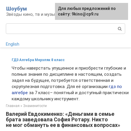
Перейти
Шоубум
Для любых предложений по
к
Звёзды кино, тв и музыки
сайту: 9kino@cp9.ru
контенту
Поиск:
English
ГДЗ Алгебра Мерзляк 8 класс
Чтобы наверстать упущенное и приобрести глубокие и
полные знания по дисциплине в настоящем, создать
задел на будущее, потребуется ответственная и
скрупулезная подготовка. Для её организации
гдз по
алгебре
за 7 класс– понятный и доступный практически
каждому школьнику инструмент.
Главная
»
Знаменитости
Валерий Евдокименко: «Деньгами в семье
брата заведовала София Ротару. Никто
не мог обмануть ее в финансовых вопросах»