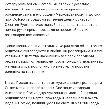
Ротару родился сын Руслан. Анатолий буквально
ликовал. О том, с каким размахом он праздновал
рождение сына, в его родных Черновцах помнят до сих
пор. Софию из роддома встречал целый оркестр.
Схватив Руслана, счастливый отец начал танцевать с
ним на руках прямо посередине проезжей части,
застопорив все движение.
Единственный сын Анатолия и Софии стал объектом их
родительской гордости и любви. Он рос упорным и даже
упрямым, с детства научившись все свои проблемы
решать самостоятельно, не прося помощи у знаменитых
матери и отца, постоянно то вместе, то порознь
ездящих по гастролям.
Когда Руслан вырос, то стал музыкальным продюсером.
Он женился на своей коллеге Светлане и подарил
Анатолию и Софии двух чудесных внуков – Анатолия,
родившегося 23 марта 1994 года и названного в честь
деда, и Софию, появившуюся на свет 30 мая 2001 года.