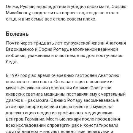
Он же, Руслан, впоследствии и убедил свою мать, Софию
Михайловну, продолжить творчество, когда не стало
отца, и в их семье все стало совсем плохо.
Болезнь
Почти через тридцать лет супружеской жизни Анатолия
Евдокименко и Софии Ротару, наполненной взаимной
любовью, уважением и счастьем, в их дом постучалась
беда.
В 1997 году, во время очередных гастролей Анатолию
внезапно стало плохо. Он начал терять сознание и
мучиться ужасными головными болями. Сразу три
киевских светила медицины поставили ему смертельный
диагноз – рак мозга. Однако Ротару засомневалась в
этом приговоре врачей и пошла вместе с мужем на
консультацию в один из профильных медицинских
центров Германии. Местные лекари после проведения
всех исследований опровергли рак и констатировали
другой диагноз – инсульт вследствие перегрузки и