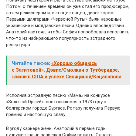
Поначалу наш герой играл в составе ансамбля на трубе.
Потом, с течением времени он уже стал его продюсером,
затем режиссером и, в конце концов, директором.
Первыми шлягерами «Червоной Руты» были народные
украинские и молдавские песни. Однако впоследствии
Анатолий настоял, чтобы София попробовала исполнить
что-то из набирающего популярность эстрадного
репертуара.
Читайте также:
«Хорошо общаюсь
с Загитовой». Дэвис/Смолкин о Тутберидзе,
жизни в США и успехе Синициной/Кацалапова
Исполнив эстрадную песню «Мама» на конкурсе
«Золотой Орфей», состоявшемся в 1973 году в
болгарском городе Бургасе, Ротару получила Первую
премию и настоящую славу.
В угоду карьере жены Анатолий в первые годы
супружества не разрешал Софии рожать. Однако