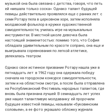
музыкой она была связана с детства, говоря, что петь
ей «мешала только соска». Однако талант будущей
певицы действительно проявлялся еще с ранних лет: с
семи Ротару пела в церковном хоре, затем исполняла
молдавский фольклор в кружке художественной
самодеятельности, училась игре на музыкальных
инструментах. В местной школе девочка была
настоящей знаменитостью: помимо того, что София
обладала удивительным по красоте сопрано, она еще и
выигрывала соревнования по легкой атлетике,
увлекалась театром.
Однако свое истинное призвание Ротару нашла уже в
пятнадцать лет: в 1962 году она одержала победу
сначала на городском конкурсе самодеятельности,
затем и на областном смотре, а после была отправлена
на Республиканский Фестиваль народных талантов, где
вновь была признана лучшей. В семнадцать лет успех
уже нашел талантливую молдаванку: ей пророчили
будущее известной певицы, называли «буковинским
соловьем», а ее фото украшало обложку журнала