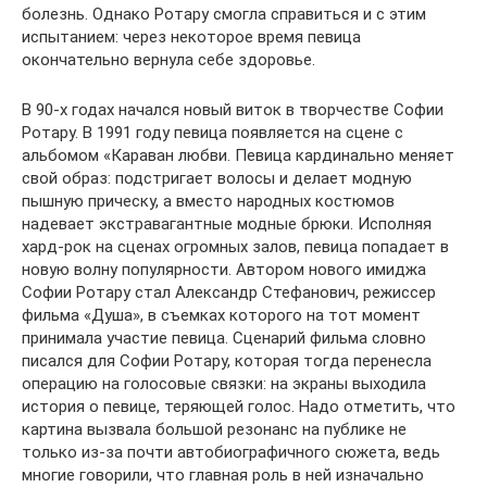
болезнь. Однако Ротару смогла справиться и с этим
испытанием: через некоторое время певица
окончательно вернула себе здоровье.
В 90-х годах начался новый виток в творчестве Софии
Ротару. В 1991 году певица появляется на сцене с
альбомом «Караван любви. Певица кардинально меняет
свой образ: подстригает волосы и делает модную
пышную прическу, а вместо народных костюмов
надевает экстравагантные модные брюки. Исполняя
хард-рок на сценах огромных залов, певица попадает в
новую волну популярности. Автором нового имиджа
Софии Ротару стал Александр Стефанович, режиссер
фильма «Душа», в съемках которого на тот момент
принимала участие певица. Сценарий фильма словно
писался для Софии Ротару, которая тогда перенесла
операцию на голосовые связки: на экраны выходила
история о певице, теряющей голос. Надо отметить, что
картина вызвала большой резонанс на публике не
только из-за почти автобиографичного сюжета, ведь
многие говорили, что главная роль в ней изначально