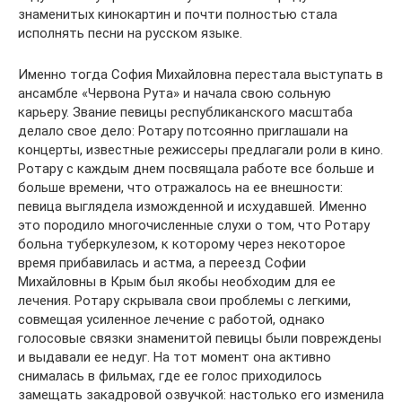
знаменитых кинокартин и почти полностью стала
исполнять песни на русском языке.
Именно тогда София Михайловна перестала выступать в
ансамбле «Червона Рута» и начала свою сольную
карьеру. Звание певицы республиканского масштаба
делало свое дело: Ротару потсоянно приглашали на
концерты, известные режиссеры предлагали роли в кино.
Ротару с каждым днем посвящала работе все больше и
больше времени, что отражалось на ее внешности:
певица выглядела изможденной и исхудавшей. Именно
это породило многочисленные слухи о том, что Ротару
больна туберкулезом, к которому через некоторое
время прибавилась и астма, а переезд Софии
Михайловны в Крым был якобы необходим для ее
лечения. Ротару скрывала свои проблемы с легкими,
совмещая усиленное лечение с работой, однако
голосовые связки знаменитой певицы были повреждены
и выдавали ее недуг. На тот момент она активно
снималась в фильмах, где ее голос приходилось
замещать закадровой озвучкой: настолько его изменила