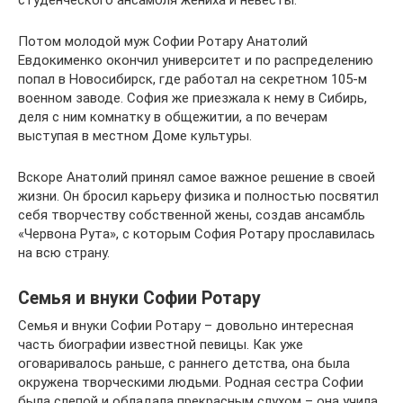
студенческого ансамбля жениха и невесты.
Потом молодой муж Софии Ротару Анатолий
Евдокименко окончил университет и по распределению
попал в Новосибирск, где работал на секретном 105-м
военном заводе. София же приезжала к нему в Сибирь,
деля с ним комнатку в общежитии, а по вечерам
выступая в местном Доме культуры.
Вскоре Анатолий принял самое важное решение в своей
жизни. Он бросил карьеру физика и полностью посвятил
себя творчеству собственной жены, создав ансамбль
«Червона Рута», с которым София Ротару прославилась
на всю страну.
Семья и внуки Софии Ротару
Семья и внуки Софии Ротару – довольно интересная
часть биографии известной певицы. Как уже
оговаривалось раньше, с раннего детства, она была
окружена творческими людьми. Родная сестра Софии
была слепой и обладала прекрасным слухом – она учила