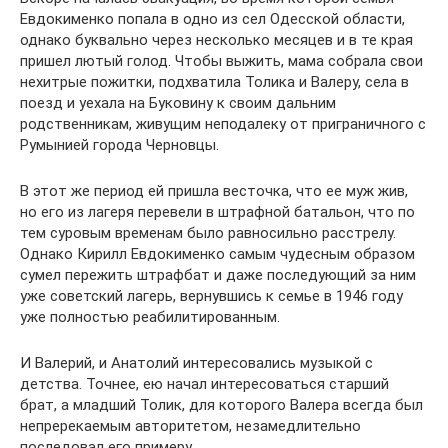
Евдокименко попала в одно из сел Одесской области,
однако буквально через несколько месяцев и в те края
пришел лютый голод. Чтобы выжить, мама собрала свои
нехитрые пожитки, подхватила Толика и Валеру, села в
поезд и уехала на Буковину к своим дальним
родственникам, живущим неподалеку от приграничного с
Румынией города Черновцы.
В этот же период ей пришла весточка, что ее муж жив,
но его из лагеря перевели в штрафной батальон, что по
тем суровым временам было равносильно расстрелу.
Однако Кирилл Евдокименко самым чудесным образом
сумел пережить штрафбат и даже последующий за ним
уже советский лагерь, вернувшись к семье в 1946 году
уже полностью реабилитированным.
И Валерий, и Анатолий интересовались музыкой с
детства. Точнее, ею начал интересоваться старший
брат, а младший Толик, для которого Валера всегда был
непререкаемым авторитетом, незамедлительно
последовал его примеру.