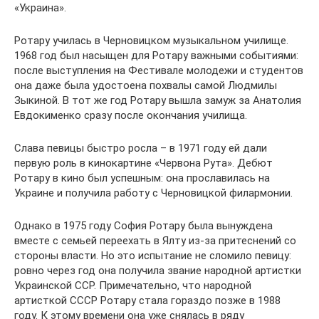
«Украина».
Ротару училась в Черновицком музыкальном училище.
1968 год был насыщен для Ротару важными событиями:
после выступления на Фестивале молодежи и студентов
она даже была удостоена похвалы самой Людмилы
Зыкиной. В тот же год Ротару вышла замуж за Анатолия
Евдокименко сразу после окончания училища.
Слава певицы быстро росла – в 1971 году ей дали
первую роль в кинокартине «Червона Рута». Дебют
Ротару в кино был успешным: она прославилась на
Украине и получила работу с Черновицкой филармонии.
Однако в 1975 году София Ротару была вынуждена
вместе с семьей переехать в Ялту из-за притеснений со
стороны власти. Но это испытание не сломило певицу:
ровно через год она получила звание народной артистки
Украинской ССР. Примечательно, что народной
артисткой СССР Ротару стала гораздо позже в 1988
году. К этому времени она уже снялась в ряду