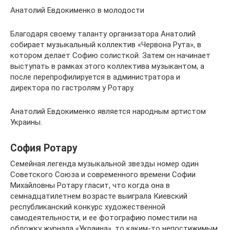
Анатолий Евдокименко в молодости
Благодаря своему таланту организатора Анатолий
собирает музыкальный коллектив «Червона Рута», в
котором делает Софию солисткой. Затем он начинает
выступать в рамках этого коллектива музыкантом, а
после перепрофилируется в администратора и
директора по гастролям у Ротару.
Анатолий Евдокименко является народным артистом
Украины.
София Ротару
Семейная легенда музыкальной звезды номер один
Советского Союза и современного времени Софии
Михайловны Ротару гласит, что когда она в
семнадцатилетнем возрасте выиграла Киевский
республиканский конкурс художественной
самодеятельности, и ее фотографию поместили на
обложку журнала «Украина», то каким-то непостижимым