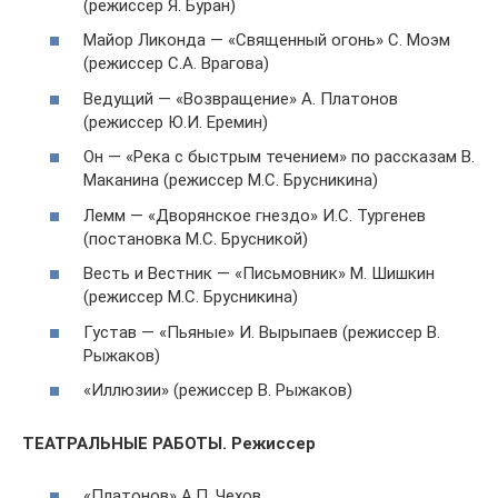
(режиссер Я. Буран)
Майор Ликонда — «Священный огонь» С. Моэм
(режиссер С.А. Врагова)
Ведущий — «Возвращение» А. Платонов
(режиссер Ю.И. Еремин)
Он — «Река с быстрым течением» по рассказам В.
Маканина (режиссер М.С. Брусникина)
Лемм — «Дворянское гнездо» И.С. Тургенев
(постановка М.С. Брусникой)
Весть и Вестник — «Письмовник» М. Шишкин
(режиссер М.С. Брусникина)
Густав — «Пьяные» И. Вырыпаев (режиссер В.
Рыжаков)
«Иллюзии» (режиссер В. Рыжаков)
ТЕАТРАЛЬНЫЕ РАБОТЫ. Режиссер
«Платонов» А.П. Чехов