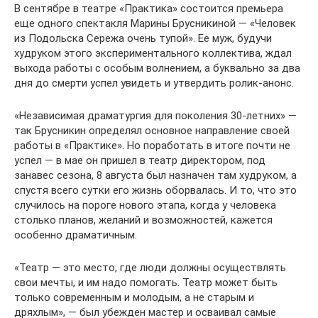
В сентябре в театре «Практика» состоится премьера
еще одного спектакля Марины Брусникиной — «Человек
из Подольска Сережа очень тупой». Ее муж, будучи
худруком этого экспериментального коллектива, ждал
выхода работы с особым волнением, а буквально за два
дня до смерти успел увидеть и утвердить ролик-анонс.
«Независимая драматургия для поколения 30-летних» —
так Брусникин определял основное направление своей
работы в «Практике». Но поработать в итоге почти не
успел — в мае он пришел в театр директором, под
занавес сезона, 8 августа был назначен там худруком, а
спустя всего сутки его жизнь оборвалась. И то, что это
случилось на пороге нового этапа, когда у человека
столько планов, желаний и возможностей, кажется
особенно драматичным.
«Театр — это место, где люди должны осуществлять
свои мечты, и им надо помогать. Театр может быть
только современным и молодым, а не старым и
дряхлым», — был убежден мастер и осваивал самые