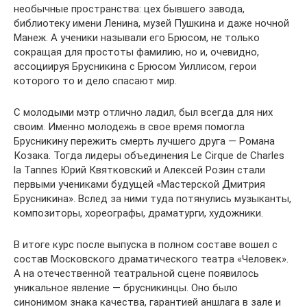
необычные пространства: цех бывшего завода,
библиотеку имени Ленина, музей Пушкина и даже ночной
Манеж. А ученики называли его Брюсом, не только
сокращая для простоты фамилию, но и, очевидно,
ассоциируя Брусникина с Брюсом Уиллисом, герои
которого то и дело спасают мир.
С молодыми мэтр отлично ладил, был всегда для них
своим. Именно молодежь в свое время помогла
Брусникину пережить смерть лучшего друга — Романа
Козака. Тогда лидеры объединения Le Cirque de Charles
la Tannes Юрий Квятковский и Алексей Розин стали
первыми учениками будущей «Мастерской Дмитрия
Брусникина». Вслед за ними туда потянулись музыканты,
композиторы, хореографы, драматурги, художники.
В итоге курс после выпуска в полном составе вошел с
состав Московского драматического театра «Человек».
А на отечественной театральной сцене появилось
уникальное явление — брусникинцы. Оно было
синонимом знака качества, гарантией аншлага в зале и