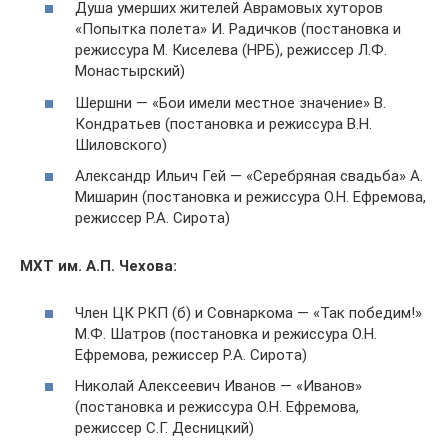
Душа умерших жителей Аврамовых хуторов
«Попытка полета» И. Радичков (постановка и
режиссура М. Киселева (НРБ), режиссер Л.Ф.
Монастырский)
Шершни — «Бои имели местное значение» В.
Кондратьев (постановка и режиссура В.Н.
Шиловского)
Александр Ильич Гей — «Серебряная свадьба» А.
Мишарин (постановка и режиссура О.Н. Ефремова,
режиссер Р.А. Сирота)
МХТ им. А.П. Чехова:
Член ЦК РКП (б) и Совнаркома — «Так победим!»
М.Ф. Шатров (постановка и режиссура О.Н.
Ефремова, режиссер Р.А. Сирота)
Николай Алексеевич Иванов — «Иванов»
(постановка и режиссура О.Н. Ефремова,
режиссер С.Г. Десницкий)