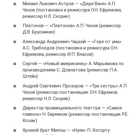
Михаил Львович Астров — «Дядя Ваня» А.П.
Чехов (постановка и режиссура О.Н. Ефремова,
режиссер Н.Л. Скорик)
Платонов — «Платонов» А.П. Чехов (режиссер
Д.В. Брусникин)
Александр Андреевич Чацкий — «Горе от ума»
А.С. Грибоедов (постановка и режиссура О.Н.
Ефремова, режиссер И.П. Власов)
Сергей — «Новый американец» А. Марьямова по
произведениям С. Довлатова (режиссер П.А.
Штейн)
Андрей Сергеевич Прозоров — «Три сестры» А.П.
Чехов (режиссер-постановщик О.Н. Ефремов,
режиссер Н.Л. Скорик)
Директор провинциального театтра — «Самое
главное» Н. Евреинов (режиссер-постановщик Р.Е.
Козак)
Хромой брат Милош — «Нули» П. Когорту