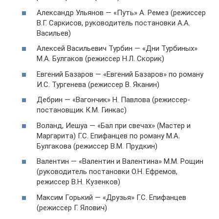
Александр Ульянов — «Путь» А. Ремез (режиссер
В.Г. Саркисов, руководитель постановки А.А.
Васильев)
Алексей Васильевич Турбин — «Дни Турбиных»
М.А. Булгаков (режиссер Н.Л. Скорик)
Евгений Базаров — «Евгений Базаров» по роману
И.С. Тургенева (режиссер В. Яканин)
Дебрин — «Вагончик» Н. Павлова (режиссер-
постановщик К.М. Гинкас)
Воланд, Иешуа — «Бал при свечах» (Мастер и
Маргарита) Г.С. Епифанцев по роману М.А.
Булгакова (режиссер В.М. Прудкин)
Валентин — «Валентин и Валентина» М.М. Рощин
(руководитель постановки О.Н. Ефремов,
режиссер В.Н. Кузенков)
Максим Горький — «Друзья» Г.С. Епифанцев
(режиссер Г. Ялович)