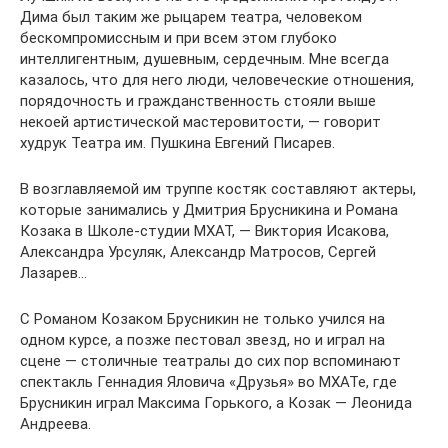
Дима был таким же рыцарем театра, человеком
бескомпромиссным и при всем этом глубоко
интеллигентным, душевным, сердечным. Мне всегда
казалось, что для него люди, человеческие отношения,
порядочность и гражданственность стояли выше
некоей артистической мастеровитости, — говорит
худрук Театра им. Пушкина Евгений Писарев.
В возглавляемой им труппе костяк составляют актеры,
которые занимались у Дмитрия Брусникина и Романа
Козака в Школе-студии МХАТ, — Виктория Исакова,
Александра Урсуляк, Александр Матросов, Сергей
Лазарев…
С Романом Козаком Брусникин не только учился на
одном курсе, а позже пестовал звезд, но и играл на
сцене — столичные театралы до сих пор вспоминают
спектакль Геннадия Яловича «Друзья» во МХАТе, где
Брусникин играл Максима Горького, а Козак — Леонида
Андреева.