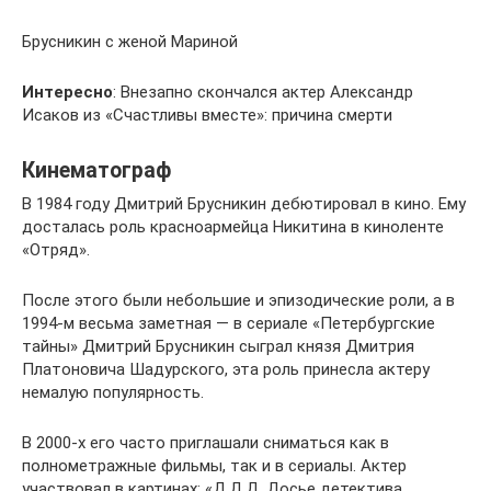
Брусникин с женой Мариной
Интересно
: Внезапно скончался актер Александр
Исаков из «Счастливы вместе»: причина смерти
Кинематограф
В 1984 году Дмитрий Брусникин дебютировал в кино. Ему
досталась роль красноармейца Никитина в киноленте
«Отряд».
После этого были небольшие и эпизодические роли, а в
1994-м весьма заметная — в сериале «Петербургские
тайны» Дмитрий Брусникин сыграл князя Дмитрия
Платоновича Шадурского, эта роль принесла актеру
немалую популярность.
В 2000-х его часто приглашали сниматься как в
полнометражные фильмы, так и в сериалы. Актер
участвовал в картинах: «Д.Д.Д. Досье детектива