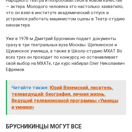
Народного театра и попробовал себя в новом качестве
— актера. Молодого человека это настолько захватило,
что он взял в институте академический отпуск и
устроился работать машинистом сцены в Театр-студию
киноактера.
Уже в 1978-м Дмитрий Брусникин подает документы
сразу в три театральных вуза Москвы: Щепкинское и
Щукинское училища, а также в Школу-студию МХАТ. Во
всех трех он проходит по конкурсу, но останавливает
свой выбор на МХАТе, где курс набирал Олег Николаевич
Ефремов.
Читайте также:
Юрий Вяземский, писатель,
телеведущий: биография, личная жизнь.
Ведущий телевизионной программы «Умницы
и умники»
БРУСНИКИНЦЫ МОГУТ ВСЕ