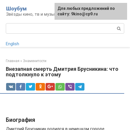
Перейти
Шоубум
Для любых предложений по
к
Звёзды кино, тв и музыки
сайту: 9kino@cp9.ru
контенту
Поиск:
English
Главная
»
Знаменитости
Внезапная смерть Дмитрия Брусникина: что
подтолкнуло к этому
Биография
Дмитрий Брусникин родился в немецком городе