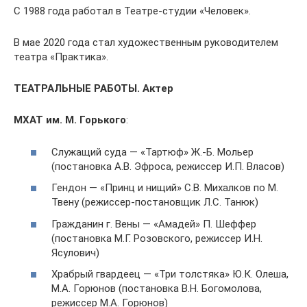
С 1988 года работал в Театре-студии «Человек».
В мае 2020 года стал художественным руководителем
театра «Практика».
ТЕАТРАЛЬНЫЕ РАБОТЫ. Актер
МХАТ им. М. Горького
:
Служащий суда — «Тартюф» Ж.-Б. Мольер
(постановка А.В. Эфроса, режиссер И.П. Власов)
Гендон — «Принц и нищий» С.В. Михалков по М.
Твену (режиссер-постановщик Л.С. Танюк)
Гражданин г. Вены — «Амадей» П. Шеффер
(постановка М.Г. Розовского, режиссер И.Н.
Ясулович)
Храбрый гвардеец — «Три толстяка» Ю.К. Олеша,
М.А. Горюнов (постановка В.Н. Богомолова,
режиссер М.А. Горюнов)