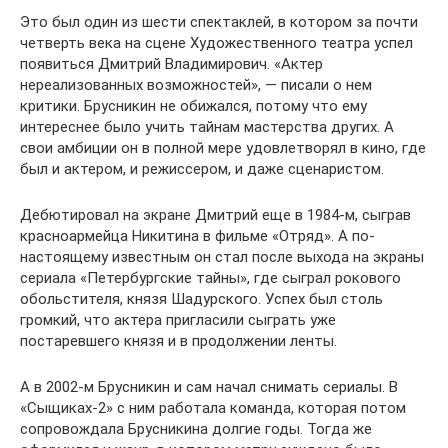
Это был один из шести спектаклей, в котором за почти
четверть века на сцене Художественного театра успел
появиться Дмитрий Владимирович. «Актер
нереализованных возможностей», — писали о нем
критики. Брусникин не обижался, потому что ему
интереснее было учить тайнам мастерства других. А
свои амбиции он в полной мере удовлетворял в кино, где
был и актером, и режиссером, и даже сценаристом.
Дебютировал на экране Дмитрий еще в 1984-м, сыграв
красноармейца Никитина в фильме «Отряд». А по-
настоящему известным он стал после выхода на экраны
сериала «Петербургские тайны», где сыграл рокового
обольстителя, князя Шадурского. Успех был столь
громкий, что актера пригласили сыграть уже
постаревшего князя и в продолжении ленты.
А в 2002-м Брусникин и сам начал снимать сериалы. В
«Сыщиках-2» с ним работала команда, которая потом
сопровождала Брусникина долгие годы. Тогда же