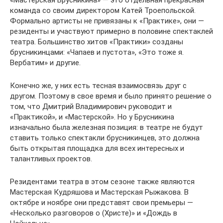
«Мастерская Брусникина» — это отдельная прекрасная
команда со своим директором Катей Троепольской.
Формально артисты не привязаны к «Практике», они —
резиденты и участвуют примерно в половине спектаклей
театра. Большинство хитов «Практики» созданы
брусникинцами: «Чапаев и пустота», «Это тоже я.
Вербатим» и другие.
Конечно же, у них есть тесная взаимосвязь друг с
другом. Поэтому в свое время и было принято решение о
том, что Дмитрий Владимирович руководит и
«Практикой», и «Мастерской». Но у Брусникина
изначально была железная позиция: в театре не будут
ставить только спектакли брусникинцев, это должна
быть открытая площадка для всех интересных и
талантливых проектов.
Резидентами театра в этом сезоне также являются
Мастерская Кудряшова и Мастерская Рыжакова. В
октябре и ноябре они представят свои премьеры —
«Несколько разговоров о (Христе)» и «Дождь в