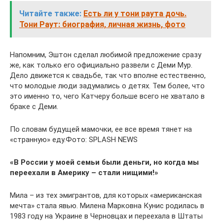
Читайте также:
Есть ли у тони раута дочь.
Тони Раут: биография, личная жизнь, фото
Напомним, Эштон сделал любимой предложение сразу
же, как только его официально развели с Деми Мур.
Дело движется к свадьбе, так что вполне естественно,
что молодые люди задумались о детях. Тем более, что
это именно то, чего Катчеру больше всего не хватало в
браке с Деми.
По словам будущей мамочки, ее все время тянет на
«странную» еду.Фото: SPLASH NEWS
«В России у моей семьи были деньги, но когда мы
переехали в Америку – стали нищими!»
Мила – из тех эмигрантов, для которых «американская
мечта» стала явью. Милена Марковна Кунис родилась в
1983 году на Украине в Черновцах и переехала в Штаты