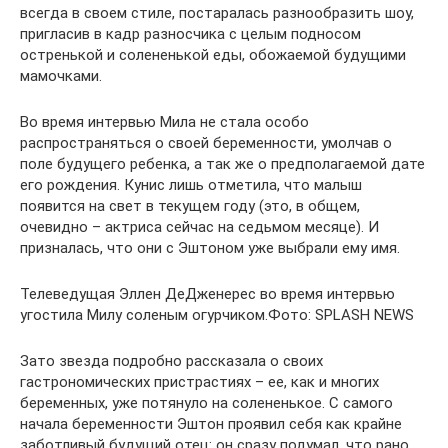
всегда в своем стиле, постаралась разнообразить шоу,
пригласив в кадр разносчика с целым подносом
остренькой и солененькой еды, обожаемой будущими
мамочками.
Во время интервью Мила не стала особо
распространяться о своей беременности, умолчав о
поле будущего ребенка, а так же о предполагаемой дате
его рождения. Кунис лишь отметила, что малыш
появится на свет в текущем году (это, в общем,
очевидно – актриса сейчас на седьмом месяце). И
призналась, что они с Эштоном уже выбрали ему имя.
Телеведущая Эллен ДеДженерес во время интервью
угостила Милу соленым огурчиком.Фото: SPLASH NEWS
Зато звезда подробно рассказала о своих
гастрономических пристрастиях – ее, как и многих
беременных, уже потянуло на солененькое. С самого
начала беременности Эштон проявил себя как крайне
заботливый будущий отец: он сразу подумал, что рано