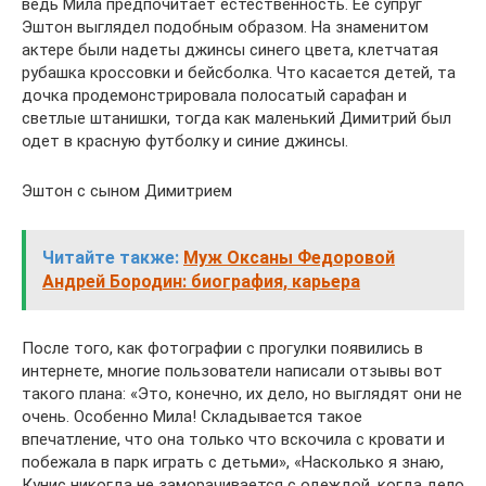
ведь Мила предпочитает естественность. Ее супруг
Эштон выглядел подобным образом. На знаменитом
актере были надеты джинсы синего цвета, клетчатая
рубашка кроссовки и бейсболка. Что касается детей, та
дочка продемонстрировала полосатый сарафан и
светлые штанишки, тогда как маленький Димитрий был
одет в красную футболку и синие джинсы.
Эштон с сыном Димитрием
Читайте также:
Муж Оксаны Федоровой
Андрей Бородин: биография, карьера
После того, как фотографии с прогулки появились в
интернете, многие пользователи написали отзывы вот
такого плана: «Это, конечно, их дело, но выглядят они не
очень. Особенно Мила! Складывается такое
впечатление, что она только что вскочила с кровати и
побежала в парк играть с детьми», «Насколько я знаю,
Кунис никогда не заморачивается с одеждой, когда дело