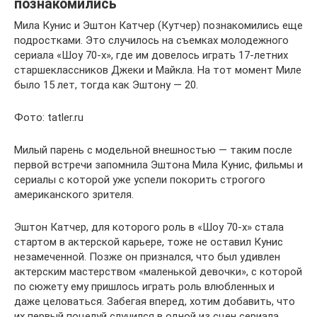
познакомились
Мила Кунис и Эштон Катчер (Кутчер) познакомились еще
подростками. Это случилось на съемках молодежного
сериала «Шоу 70-х», где им довелось играть 17-летних
старшеклассников Джеки и Майкла. На тот момент Миле
было 15 лет, тогда как Эштону — 20.
Фото: tatler.ru
Милый парень с модельной внешностью — таким после
первой встречи запомнила Эштона Мила Кунис, фильмы и
сериалы с которой уже успели покорить строгого
американского зрителя.
Эштон Катчер, для которого роль в «Шоу 70-х» стала
стартом в актерской карьере, тоже не оставил Кунис
незамеченной. Позже он признался, что был удивлен
актерским мастерством «маленькой девочки», с которой
по сюжету ему пришлось играть роль влюбленных и
даже целоваться. Забегая вперед, хотим добавить, что
их первый поцелуй случился в одной из сцен сериала,