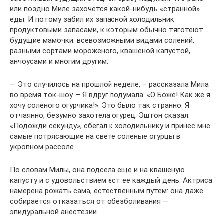
или поздно Миле захочется какой-нибудь «странной»
еды. И потому забил их запасной холодильник
продуктовыми запасами, к которым обычно тяготеют
будущие мамочки: всевозможными видами солений,
разными сортами мороженого, квашеной капустой,
анчоусами и многим другим.
— Это случилось на прошлой неделе, – рассказала Мила
во время ток-шоу. – Я вдруг подумала: «О Боже! Как же я
хочу соленого огурчика!». Это было так странно. Я
отчаянно, безумно захотела огурец. Эштон сказал:
«Подожди секунду», сбегал к холодильнику и принес мне
самые потрясающие на свете соленые огурцы в
укропном рассоле.
По словам Милы, она подсела еще и на квашеную
капусту и с удовольствием ест ее каждый день. Актриса
намерена рожать сама, естественным путем: она даже
собирается отказаться от обезболивания —
эпидуральной анестезии.