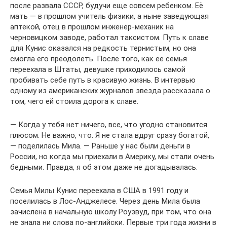
после развала СССР, будучи еще совсем ребенком. Её
мать — в прошлом учитель физики, а ныне заведующая
аптекой, отец в прошлом инженер-механик на
черновицком заводе, работал таксистом. Путь к славе
для Кунис оказался на редкость тернистым, но она
смогла его преодолеть. После того, как ее семья
переехала в Штаты, девушке приходилось самой
пробивать себе путь в красивую жизнь. В интервью
одному из американских журналов звезда рассказала о
том, чего ей стоила дорога к славе.
— Когда у тебя нет ничего, все, что угодно становится
плюсом. Не важно, что. Я не стала вдруг сразу богатой,
— поделилась Мила. — Раньше у нас были деньги в
России, но когда мы приехали в Америку, мы стали очень
бедными. Правда, я об этом даже не догадывалась.
Семья Милы Кунис переехала в США в 1991 году и
поселилась в Лос-Анджелесе. Через день Мила была
зачислена в начальную школу Роузвуд, при том, что она
не знала ни слова по-английски. Первые три года жизни в