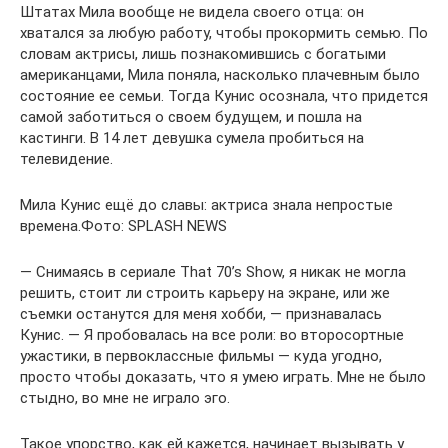
Штатах Мила вообще не видела своего отца: он
хватался за любую работу, чтобы прокормить семью. По
словам актрисы, лишь познакомившись с богатыми
американцами, Мила поняла, насколько плачевным было
состояние ее семьи. Тогда Кунис осознала, что придется
самой заботиться о своем будущем, и пошла на
кастинги. В 14 лет девушка сумела пробиться на
телевидение.
Мила Кунис ещё до славы: актриса знала непростые
времена.Фото: SPLASH NEWS
— Снимаясь в сериале That 70’s Show, я никак не могла
решить, стоит ли строить карьеру на экране, или же
съемки останутся для меня хобби, — признавалась
Кунис. — Я пробовалась на все роли: во второсортные
ужастики, в первоклассные фильмы — куда угодно,
просто чтобы доказать, что я умею играть. Мне не было
стыдно, во мне не играло эго.
Такое упорство, как ей кажется, начинает вызывать у