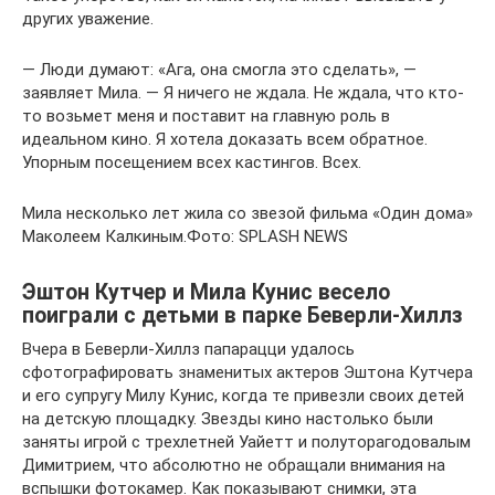
других уважение.
— Люди думают: «Ага, она смогла это сделать», —
заявляет Мила. — Я ничего не ждала. Не ждала, что кто-
то возьмет меня и поставит на главную роль в
идеальном кино. Я хотела доказать всем обратное.
Упорным посещением всех кастингов. Всех.
Мила несколько лет жила со звезой фильма «Один дома»
Маколеем Калкиным.Фото: SPLASH NEWS
Эштон Кутчер и Мила Кунис весело
поиграли с детьми в парке Беверли-Хиллз
Вчера в Беверли-Хиллз папарацци удалось
сфотографировать знаменитых актеров Эштона Кутчера
и его супругу Милу Кунис, когда те привезли своих детей
на детскую площадку. Звезды кино настолько были
заняты игрой с трехлетней Уайетт и полуторагодовалым
Димитрием, что абсолютно не обращали внимания на
вспышки фотокамер. Как показывают снимки, эта