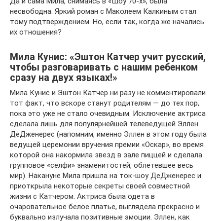
Да и сама Мила, снимаясь в «Шоу 70-х», была
несвободна. Яркий роман с Маколеем Калкиным стал
тому подтверждением. Но, если так, когда же начались
их отношения?
Мила Кунис: «Эштон Катчер учит русский,
чтобы разговаривать с нашим ребенком
сразу на двух языках!»
Мила Кунис и Эштон Катчер ни разу не комментировали
тот факт, что вскоре станут родителям — до тех пор,
пока это уже не стало очевидным. Исключение актриса
сделала лишь для популярнейшей телеведущей Эллен
ДеДженерес (напомним, именно Эллен в этом году была
ведущей церемонии вручения премии «Оскар», во время
которой она накормила звезд в зале пиццей и сделала
групповое «селфи» знаменитостей, облетевшее весь
мир). Накануне Мила пришла на ток-шоу ДеДженерес и
приоткрыла некоторые секреты своей совместной
жизни с Катчером. Актриса была одета в
очаровательное белое платье, выглядела прекрасно и
буквально излучала позитивные эмоции. Эллен, как