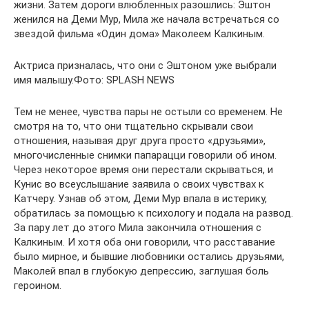
жизни. Затем дороги влюбленных разошлись: Эштон
женился на Деми Мур, Мила же начала встречаться со
звездой фильма «Один дома» Маколеем Калкиным.
Актриса призналась, что они с Эштоном уже выбрали
имя малышу.Фото: SPLASH NEWS
Тем не менее, чувства пары не остыли со временем. Не
смотря на то, что они тщательно скрывали свои
отношения, называя друг друга просто «друзьями»,
многочисленные снимки папарацци говорили об ином.
Через некоторое время они перестали скрываться, и
Кунис во всеуслышание заявила о своих чувствах к
Катчеру. Узнав об этом, Деми Мур впала в истерику,
обратилась за помощью к психологу и подала на развод.
За пару лет до этого Мила закончила отношения с
Калкиным. И хотя оба они говорили, что расставание
было мирное, и бывшие любовники остались друзьями,
Маколей впал в глубокую депрессию, заглушая боль
героином.