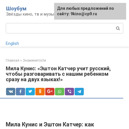
Перейти
Шоубум
Для любых предложений по
к
Звёзды кино, тв и музыки
сайту: 9kino@cp9.ru
контенту
Поиск:
English
Главная
»
Знаменитости
Мила Кунис: «Эштон Катчер учит русский,
чтобы разговаривать с нашим ребенком
сразу на двух языках!»
Мила Кунис и Эштон Катчер: как