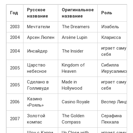
Русское
Оригинальное
Год
Роль
название
название
2003
Мечтатели
The Dreamers
Изабель
2004
Арсен Люпен
Arsène Lupin
Кларисса
играет саму
2004
Инсайдер
The lnsider
себя
Царство
Kingdom of
Сибилла
2005
небесное
Heaven
Иерусалимска
Сделано в
Made in
играет саму
2005
Голливуде
Hollywood
себя
Казино
2006
Casino Royale
Веспер Линд
«Рояль»
Золотой
The Golden
Серафина
2007
компас
Compass
Пеккала
Шоу с Кэрри
Up Close with
играет саму