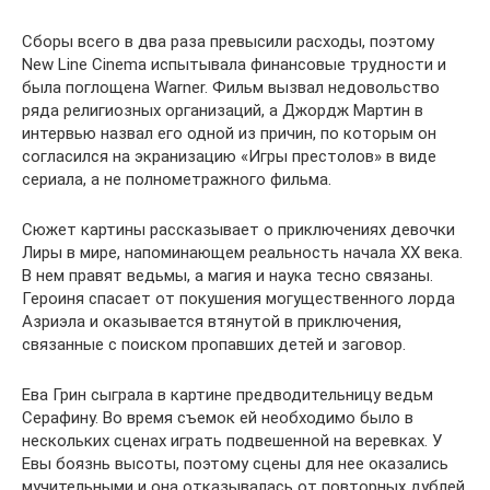
Сборы всего в два раза превысили расходы, поэтому
New Line Cinema испытывала финансовые трудности и
была поглощена Warner. Фильм вызвал недовольство
ряда религиозных организаций, а Джордж Мартин в
интервью назвал его одной из причин, по которым он
согласился на экранизацию «Игры престолов» в виде
сериала, а не полнометражного фильма.
Сюжет картины рассказывает о приключениях девочки
Лиры в мире, напоминающем реальность начала ХХ века.
В нем правят ведьмы, а магия и наука тесно связаны.
Героиня спасает от покушения могущественного лорда
Азриэла и оказывается втянутой в приключения,
связанные с поиском пропавших детей и заговор.
Ева Грин сыграла в картине предводительницу ведьм
Серафину. Во время съемок ей необходимо было в
нескольких сценах играть подвешенной на веревках. У
Евы боязнь высоты, поэтому сцены для нее оказались
мучительными и она отказывалась от повторных дублей.