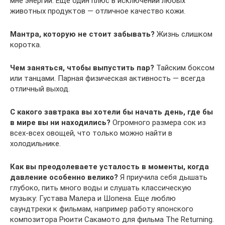
мне энергии. Еще один плюс в исключении любых
животных продуктов — отличное качество кожи.
Мантра, которую не стоит забывать?
Жизнь слишком
коротка.
Чем заняться, чтобы выпустить пар?
Тайским боксом
или танцами. Парная физическая активность — всегда
отличный выход.
С какого завтрака вы хотели бы начать день, где бы
в мире вы ни находились?
Огромного размера сок из
всех-всех овощей, что только можно найти в
холодильнике.
Как вы преодолеваете усталость в моменты, когда
давление особенно велико?
Я приучила себя дышать
глубоко, пить много воды и слушать классическую
музыку: Густава Малера и Шопена. Еще люблю
саундтреки к фильмам, например работу японского
композитора Рюити Сакамото для фильма The Returning.