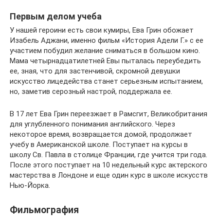
Первым делом учеба
У нашей героини есть свои кумиры, Ева Грин обожает
Изабель Аджани, именно фильм «История Адели Г.» с ее
участием побудил желание сниматься в большом кино.
Мама четырнадцатилетней Евы пыталась переубедить
ее, зная, что для застенчивой, скромной девушки
искусство лицедейства станет серьезным испытанием,
но, заметив серозный настрой, поддержала ее.
В 17 лет Ева Грин переезжает в Рамсгит, Великобритания
для углубленного понимания английского. Через
некоторое время, возвращается домой, продолжает
учебу в Американской школе. Поступает на курсы в
школу Св. Павла в столице Франции, где учится три года.
После этого поступает на 10 недельный курс актерского
мастерства в Лондоне и еще один курс в школе искусств
Нью-Йорка.
Фильмография