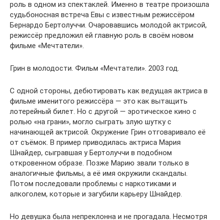
роль в одном из спектаклей. Именно в театре произошла
судьбоносная встреча Евы с известным режиссёром
Бернардо Бертолуччи. Очаровавшись молодой актрисой,
режиссёр предложил ей главную роль в своём новом
фильме «Мечтатели».
Грин в молодости. Фильм «Мечтатели». 2003 год.
С одной стороны, дебютировать как ведущая актриса в
фильме именитого режиссёра — это как вытащить
лотерейный билет. Но с другой — эротическое кино с
ролью «на грани», могло сыграть злую шутку с
начинающей актрисой. Окружение Грин отговаривало её
от съёмок. В пример приводилась актриса Мария
Шнайдер, сыгравшая у Бертолуччи в подобном
откровенном образе. Позже Марию звали только в
аналогичные фильмы, а её имя окружили скандалы.
Потом последовали проблемы с наркотиками и
алкоголем, которые и загубили карьеру Шнайдер.
Но девушка была непреклонна и не прогадала. Несмотря