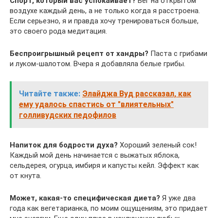
Спорт, который вас успокаивает?
Бег на открытом
воздухе каждый день, а не только когда я расстроена.
Если серьезно, я и правда хочу тренироваться больше,
это своего рода медитация.
Беспроигрышный рецепт от хандры?
Паста с грибами
и луком-шалотом. Вчера я добавляла белые грибы.
Читайте также:
Элайджа Вуд рассказал, как
ему удалось спастись от "влиятельных"
голливудских педофилов
Напиток для бодрости духа?
Хороший зеленый сок!
Каждый мой день начинается с выжатых яблока,
сельдерея, огурца, имбиря и капусты кейл. Эффект как
от кнута.
Может, какая-то специфическая диета?
Я уже два
года как вегетарианка, по моим ощущениям, это придает