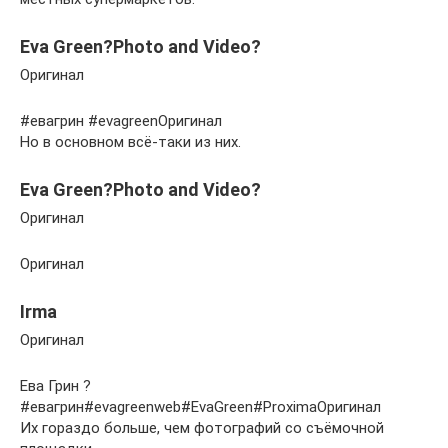
Eva Green?Photo and Video?
Оригинал
#евагрин #evagreenОригинал
Но в основном всё-таки из них.
Eva Green?Photo and Video?
Оригинал
Оригинал
Irma
Оригинал
Ева Грин ?
#евагрин#evagreenweb#EvaGreen#ProximaОригинал
Их гораздо больше, чем фотографий со съёмочной