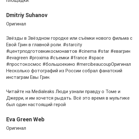
площадки.
Dmitriy Suhanov
Оригинал
Звёзды в Звёздном городке или съёмки нового фильма с
Евой Грин в главной роли. #starcity
#центрподготовкикосмонавтов #cinema #star #евагрин
#evagreen #proxima #съемки #france #space
#простокосмос #большоекино #mercibeaucoupОригинал
Несколько фотографий из России собрал фанатский
инстаграм Евы Грин.
Читайте на Medialeaks Люди узнали правду о Томе и
Джерри, и им хочется рыдать. Всё это время в мультике
был один настоящий герой
Eva Green Web
Оригинал