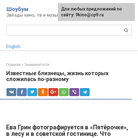
Перейти
Шоубум
Для любых предложений по
к
Звёзды кино, тв и музыки
сайту: 9kino@cp9.ru
контенту
Поиск:
English
Главная
»
Знаменитости
Известные близнецы, жизнь которых
сложилась по-разному
Ева Грин фотографируется в «Пятёрочке»,
в лесу и в советской гостинице. Что