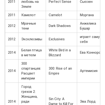
2011
любовь на
Perfect Sense
Сьюзен
Земле
2011
Камелот
Camelot
Моргана
Мрачные
Анжелика
2012
Dark Shadows
тени
Бушар
играет саму
2012
Эксклюзивы
Exclusives
себя
Белая птица
White Bird in a
2014
Ева Коннорc
в метели
Blizzard
300
спартанцев:
300: Rise of an
2014
Артемисия
Расцвет
Empire
империи
Город
грехов 2:
Женщина,
Sin City: A
2014
ради
Эва Лорд
Dame to Kill For