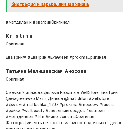
биография и карьра, личная жизнь
#метдилан и #евагринОригинал
K r i s t i n a
Оригинал
Ева Грин❤ #ЕваГрин #EvaGreen #proximaОригинал
Татьяна Малишевская-Аносова
Оригинал
Съёмки ? эпизода фильма Proxima в WellStore. Ева Грин
@evagreenweb Мэтт Диллон @mattdillon #wellstore
#фильм #malitachka_1707 #proxima #moscow #russia
#райки #wellbeauty #звездныйгородок #евагрин
#мэттдиллон #film #кино #cinemaОригинал
Фотографии есть не только из винно-водочных отделов
местных супермаркетов.