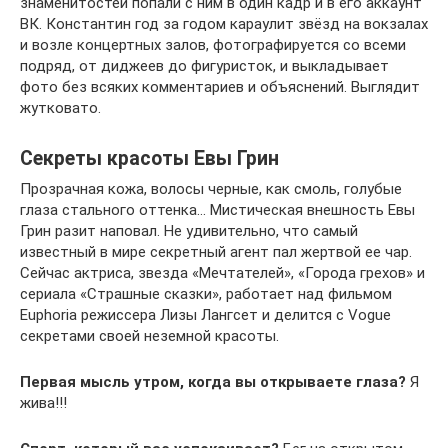
знаменитостей попали с ним в один кадр и в его аккаунт
ВК. Константин год за годом караулит звёзд на вокзалах
и возле концертных залов, фотографируется со всеми
подряд, от диджеев до фигуристок, и выкладывает
фото без всяких комментариев и объяснений. Выглядит
жутковато.
Секреты красоты Евы Грин
Прозрачная кожа, волосы черные, как смоль, голубые
глаза стального оттенка… Мистическая внешность Евы
Грин разит наповал. Не удивительно, что самый
известный в мире секретный агент пал жертвой ее чар.
Сейчас актриса, звезда «Мечтателей», «Города грехов» и
сериала «Страшные сказки», работает над фильмом
Euphoria режиссера Лизы Лангсет и делится с Vogue
секретами своей неземной красоты.
Первая мысль утром, когда вы открываете глаза?
Я
жива!!!