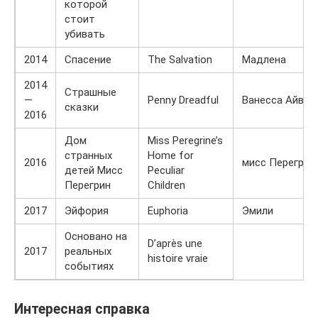
которой
стоит
убивать
2014
Спасение
The Salvation
Мадлена
2014
Страшные
—
Penny Dreadful
Ванесса Айвз
сказки
2016
Дом
Miss Peregrine’s
странных
Home for
2016
мисс Перегрин
детей Мисс
Peculiar
Перегрин
Children
2017
Эйфория
Euphoria
Эмили
Основано на
D’après une
2017
реальных
histoire vraie
событиях
Интересная справка