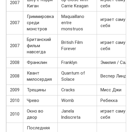
2007
Киган
Carrie Keagan
себя
Гриммировка
Maquaillano
играет саму
2007
среди
entre
себя
монстров
monstruos
Британский
British Film
играет саму
2007
фильм
Forever
себя
навсегда
2008
Франклин
Franklyn
Эмилия / Салл
Квант
Quantum of
2008
Веспер Линд
милосердия
Solace
2009
Трещины
Cracks
Мисс Джи
2010
Чрево
Womb
Ребекка
Окно во
Janela
играет саму
2010
двор
lndiscreta
себя
Последняя