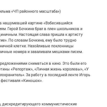
фильма «ЧП районного масштаба»)
а в нашумевшей картине «Взбесившийся
ям. Герой Бочкина брал в плен школьников и
иничным. Настоящая слава пришла к артисту
гие». По словам Бочкина, ему было трудно
стничной клетке. Назойливые поклонницы
ничные номера и заваливали мешками писем.
предложениями сниматься в кино. Это были его
тины «Репортаж», «Личная жизнь королевы», «У
елохранитель». За работу в последней ленте Игорь
 фестиваля «Киношок».
а, дискредитирующего коммунистические