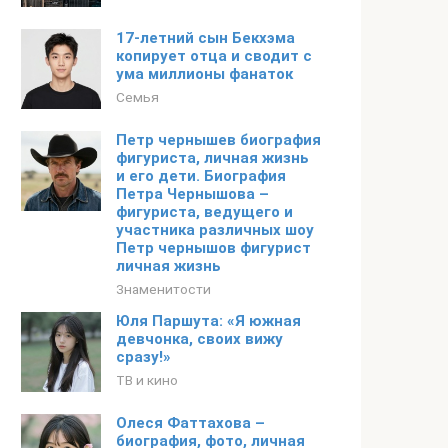
17-летний сын Бекхэма
копирует отца и сводит с
ума миллионы фанаток
Семья
Петр чернышев биография
фигуриста, личная жизнь
и его дети. Биография
Петра Чернышова –
фигуриста, ведущего и
участника различных шоу
Петр чернышов фигурист
личная жизнь
Знаменитости
Юля Паршута: «Я южная
девчонка, своих вижу
сразу!»
ТВ и кино
Олеся Фаттахова –
биография, фото, личная