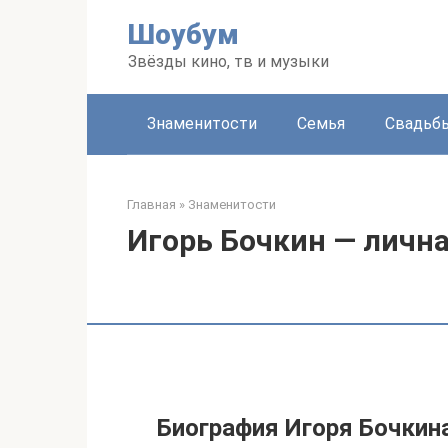
Перейти
Шоубум
к
контенту
Звёзды кино, тв и музыки
Знаменитости
Семья
Свадьб
Главная
»
Знаменитости
Игорь Бочкин — лична
Биография Игоря Бочкин