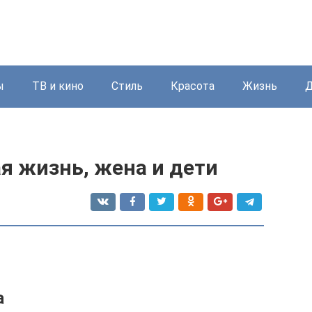
ы
ТВ и кино
Стиль
Красота
Жизнь
Д
я жизнь, жена и дети
а