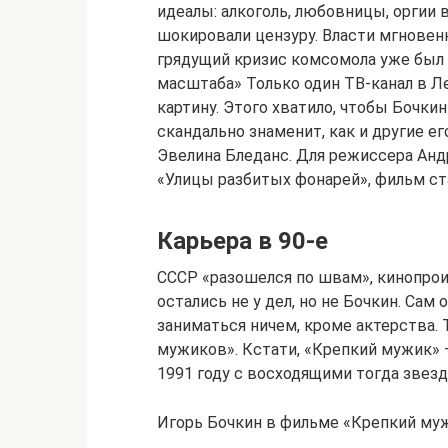
идеалы: алкоголь, любовницы, оргии
шокировали цензуру. Власти мгновенн
грядущий кризис комсомола уже был 
масштаба» Только один ТВ-канал в 
картину. Этого хватило, чтобы Бочки
скандально знаменит, как и другие е
Эвелина Бледанс. Для режиссера Анд
«Улицы разбитых фонарей», фильм с
Карьера в 90-е
СССР «разошелся по швам», кинопрои
остались не у дел, но не Бочкин. Сам 
заниматься ничем, кроме актерства.
мужиков». Кстати, «Крепкий мужик» –
1991 году с восходящими тогда зве
Игорь Бочкин в фильме «Крепкий му