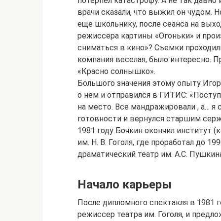
потерпел катастрофу. А не так давно 
врачи сказали, что выжил он чудом. 
еще школьнику, после сеанса на вых
режиссера картины «Огоньки» и прои
сниматься в кино»? Съемки проходили
компания веселая, было интересно. П
«Красно солнышко».
Большого значения этому опыту Игорь
о нем и отправился в ГИТИС: «Поступ
на место. Все мандражировали , а… я
готовности и вернулся старшим серж
1981 году Бочкин окончил институт (к
им. Н. В. Гоголя, где проработал до 1
драматический театр им. А.С. Пушкина
Начало карьеры
После дипломного спектакля в 1981 г
режиссер театра им. Гоголя, и предло