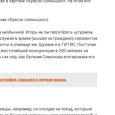
рал в картине «Красно солнышко». На этом его
льма «Красно солнышко»)
а необычной. Игорь не пытался брать штурмом
тслужил в армии (вышел на гражданку сержантом
енты в училище им. Щукина и в ГИТИС. Поступил
ив жесточайшей конкуренции в 200 человек на
 сих пор, как Евгения Симонова агитировала его
ография, карьера и личная жизнь
ажды, например, он опоздал на поезд, который