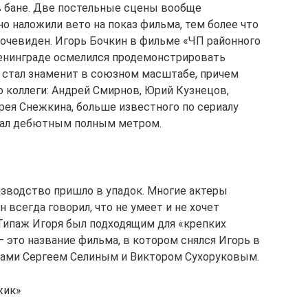
 в бане. Две постельные сцены вообще
о наложили вето на показ фильма, тем более что
очевиден. Игорь Бочкин в фильме «ЧП районного
Ленинграде осмелился продемонстрировать
н стал знаменит в союзном масштабе, причем
го коллеги: Андрей Смирнов, Юрий Кузнецов,
рея Снежкина, больше известного по сериалу
тал дебютным полным метром.
зводство пришло в упадок. Многие актеры
он всегда говорил, что не умеет и не хочет
 Типаж Игоря был подходящим для «крепких
 это название фильма, в котором снялся Игорь в
здами Сергеем Селиным и Виктором Сухоруковым.
жик»