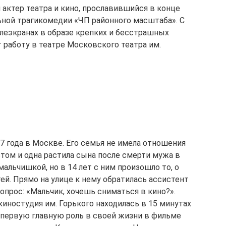
актер театра и кино, прославившийся в конце
льной трагикомедии «ЧП районного масштаба». С
телеэкранах в образе крепких и бесстрашных
 работу в театре Московского театра им.
7 года в Москве. Его семья не имела отношения
том и одна растила сына после смерти мужа в
альчишкой, но в 14 лет с ним произошло то, о
й. Прямо на улице к нему обратилась ассистент
прос: «Мальчик, хочешь сниматься в кино?».
киностудия им. Горького находилась в 15 минутах
л первую главную роль в своей жизни в фильме