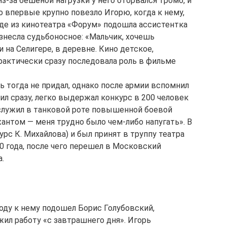
из-за бешеной нагрузки у него оторвался тромб, и
Но впервые крупно повезло Игорю, когда к нему,
оде из кинотеатра «Форум» подошла ассистентка
знесла судьбоносное: «Мальчик, хочешь
 на Селигере, в деревне. Кино детское,
рактически сразу последовала роль в фильме
 тогда не придал, однако после армии вспомнил
ил сразу, легко выдержал конкурс в 200 человек
 служил в танковой роте повышенной боевой
антом — меня трудно было чем-либо напугать». В
урс К. Михайлова) и был принят в труппу театра
990 года, после чего перешел в Московский
.
оду к нему подошел Борис Голубовский,
жил работу «с завтрашнего дня». Игорь