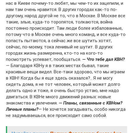
нас в Киеве почему-то любят, мы чем-то их зацепили, и
нам там очень нравится. В других городах как-то по-
другому, народ другой не то, что в Москве. В Москве все
такие, злые, куда-то торопятся, толкаются, война
постоянно происходит. Там люди более избалованные,
потому что в Москве очень много команд, и все куда-то
попасть пытаются, а сейчас же все шутить хотят,
сейчас, по-моему, тока ленивый не шутит. В других
городах жизнь размеренна, кто-то на кого-то
посмотреть успевает, пообщаться.
—
Что тебе дал КВН?
— Благодаря КВНу я в таких местах бывал, такие
красивые вещи видел. Все-таки здорово, что мы играем
в КВН! Когда бы я еще здесь оказался?.. Я не могу
сидеть дома, я не тот человек, который может долго
делать одно и тоже, я очень быстро устаю, мне надо
двигаться. В КВНе много движений разных: новые
знакомства и увлечения.
—
Планы, связанные с КВНом?
Личные планы?
— Не хочется загадывать, особо никогда
не задумываешься, все происходит само собой.