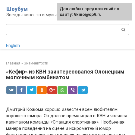
Перейти
Шоубум
Для любых предложений по
к
Звёзды кино, тв и музыки
сайту: 9kino@cp9.ru
контенту
Поиск:
English
Главная
»
Знаменитости
«Кефир» из КВН заинтересовался Олонецким
молочным комбинатом
Дмитрий Кожома хорошо известен всем любителям
хорошего юмора. Он долгое время играл в КВН и являлся
капитаном команды «Станция спортивная». Необычная
манера поведения на сцене и искрометный юмор
фронтмена коллектива сделали из никому неизвестных