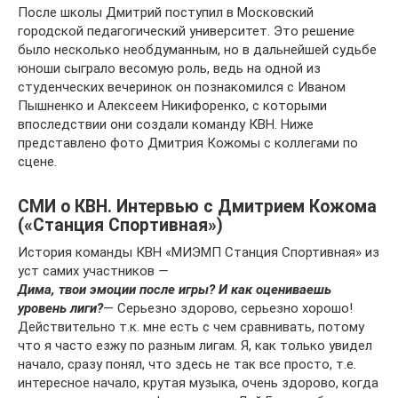
После школы Дмитрий поступил в Московский
городской педагогический университет. Это решение
было несколько необдуманным, но в дальнейшей судьбе
юноши сыграло весомую роль, ведь на одной из
студенческих вечеринок он познакомился с Иваном
Пышненко и Алексеем Никифоренко, с которыми
впоследствии они создали команду КВН. Ниже
представлено фото Дмитрия Кожомы с коллегами по
сцене.
СМИ о КВН. Интервью с Дмитрием Кожома
(«Станция Спортивная»)
История команды КВН «МИЭМП Станция Спортивная» из
уст самих участников
—
Дима, твои эмоции после игры? И как оцениваешь
уровень лиги?
— Серьезно здорово, серьезно хорошо!
Действительно т.к. мне есть с чем сравнивать, потому
что я часто езжу по разным лигам. Я, как только увидел
начало, сразу понял, что здесь не так все просто, т.е.
интересное начало, крутая музыка, очень здорово, когда