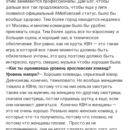
этим занимаются профессионалы. Дай Бог, чтобы
дальше все так продолжалось, чтобы еще у лиги
появился официальный АМиКовский статус, было бы
вообще здорово. Тем более город находится недалеко
от Москвы, и многим командам было бы удобно
приезжать сюда. Тем более здесь все по-взрослому: и
большая сцена, и хороший зал, и техническое
обеспечение. Все равно, как не крути, КВН — это такая
игра, в которой все такие моменты должны быть
обязательно учтены, это шоу, поэтому должно быть
интересно, круто, смешно, музыка чтобы хорошая была.
—
Как ты оцениваешь уровень ярославских команд?
Уровень юмора?
— Хорошие команды, серьезный юмор.
Девчонкам, конечно, тяжеловато. Но вообще женщинам
тяжело в КВНе, потому что на них нельзя смотреть
также как на мужчин, на женщину по-другому смотришь:
сначала смотришь, потом слушаешь шутку, а еще, если
они начинают двигаться… Конечно КВН и женщины —
это не очень хорошо. Реально мало женских команд, у
которых что-то получилось, потому что сложно, не
потому что женщины плохие… Просто их не
воспринимаешь, они не могут сделать всего того, что