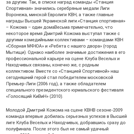
за другим. Так, в списке наград команды «Станция
Спортивная» значились серебряные медали Лиги
Воронежа, минской Евролиги КВН, а также главные
награды Высшей Украинской лиги.«Станция спортивная»
– Кожома – один домаВесьма примечательно, что
некоторое время Дмитрий Кожома выступал также с
другими комедийными коллективами – командами КВН
«Сборная МФЮА» и «Ребята с нашего двора» (город
Мытищи). Однако наиболее значимые достижения в его
профессиональной карьере на сцене Клуба Веселых и
Находчивых связаны, конечно же, с родным
коллективом. Вместе со «Станцией Спортивной» наш
сегодняшний герой стал победителем московской
Премьер-Лиги (2006 год), а также обладателем
специального президентского юрмальского фестиваля
«Голосящий КиВиН» (2010).
Молодой Дмитрий Кожома на сцене КВНВ сезоне-2009
команда впервые добилась серьезных успехов в Высшей
лиге Клуба Веселых и Находчивых, добравшись сразу до
полуфинала. После этого был не самый удачный