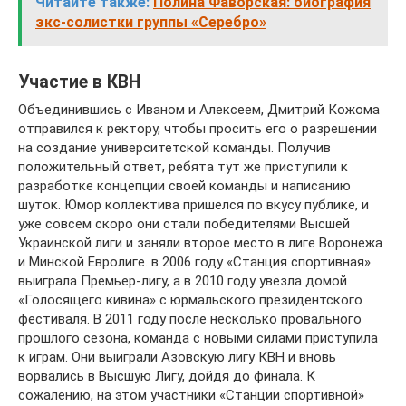
Читайте также:
Полина Фаворская: биография
экс-солистки группы «Серебро»
Участие в КВН
Объединившись с Иваном и Алексеем, Дмитрий Кожома
отправился к ректору, чтобы просить его о разрешении
на создание университетской команды. Получив
положительный ответ, ребята тут же приступили к
разработке концепции своей команды и написанию
шуток. Юмор коллектива пришелся по вкусу публике, и
уже совсем скоро они стали победителями Высшей
Украинской лиги и заняли второе место в лиге Воронежа
и Минской Евролиге. в 2006 году «Станция спортивная»
выиграла Премьер-лигу, а в 2010 году увезла домой
«Голосящего кивина» с юрмальского президентского
фестиваля. В 2011 году после несколько провального
прошлого сезона, команда с новыми силами приступила
к играм. Они выиграли Азовскую лигу КВН и вновь
ворвались в Высшую Лигу, дойдя до финала. К
сожалению, на этом участники «Станции спортивной»