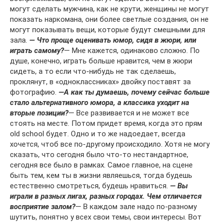
могут сделать мужчина, как не крути, женщины не могут
показать наркомана, они более светлые создания, он не
могут показывать вещи, которые будут смешными для
зала.
—
Что проще оценивать юмор, сидя в жюри, или
играть самому?
— Мне кажется, одинаково сложно. По
душе, конечно, играть больше нравится, чем в жюри
сидеть, а то если что-нибудь не так сделаешь,
проклянут, в «одноклассниках» двойку поставят за
фотографию.
—
А как ты думаешь, почему сейчас больше
стало альтернативного юмора, а классика уходит на
вторые позиции?
— Все развивается и не может все
стоять на месте. Потом придет время, когда это прям
old school будет. Одно и то же надоедает, всегда
хочется, чтоб все по-другому происходило. Хотя не могу
сказать, что сегодня было что-то нестандартное,
сегодня все было в рамках. Самое главное, на сцене
быть тем, кем ты в жизни являешься, тогда будешь
естественно смотреться, будешь нравиться.
—
Вы
играли в разных лигах, разных городах. Чем отличается
восприятие залом?
— В каждом зале надо по-разному
шутить, понятно у всех свои темы, свои интересы. Вот