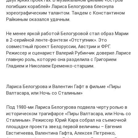
погибших кораблей» Лариса Белогурова блеснула
хореографическим талантом. Тандем с Константином
Райкиным оказался удачным.
Не менее яркой работой Белогуровой стал образ Марии
в 2-серийной ленте-фэнтези «Отступник». Это
совместный проект Белоруссии, Австрии и ФРГ.
Режиссер и сценарист Валерий Рубинчик доверил Ларисе
главную роль, которую она разделила с Григорием
Гладием и Николаем Еременко-старшим.
Лариса Белогурова и Валентин Гафт в фильме «Пиры
Валтасара, или Ночь со Сталиным»
Под 1980-ми Лариса Белогурова подвела черту ролью в
историческом трагифарсе «Пиры Валтасара, или Ночь со
Сталиным». Режиссер Юрий Кара собрал на съемочной
площадке проекта звезд первой величины – Евгения
Евстигнеева, Валентина Гафта, Алексея Петренко,