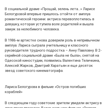
В социальной драме «Прощай, зелень лета…» Ларисе
Белогуровой впервые пришлось отойти от амплуа
романтической героини: актриса перевоплотилась в
девушку, которая уступила воле родителей и вышла
замуж за нелюбимого человека.
В 1986-м артистке снова доверили роль в непривычном
амплуа: Лариса сыграла учительницу и классного
руководителя трудного подростка – Анну Павловну. В 2-
серийной социальной драме «Была не была», снятой на
Одесской киностудии, появились Валентина Теличкина,
Алексей Жарков, Дмитрий Харатьян и еще десяток
звезд советского кинематографа.
Лариса Белогурова в фильме «Остров погибших
кораблей»
В следующем году советские зрители увидели актрису в
двух ярких проектах. В музыкальном фильме «Остров