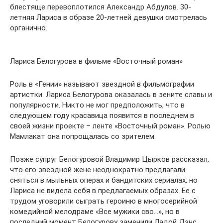
блестяще перевоплотился Александр Абдулов. 30-
летняя Лариса в образе 20-летней девушки смотрелась
органично.
Лариса Белогурова в фильме «Восточный роман»
Роль в «Гении» называют звездной в фильмографии
артистки. Лариса Белогурова оказалась в зените славы и
популярности. Никто не мог предположить, что в
следующем году красавица появится в последнем в
своей жизни проекте – ленте «Восточный роман». Ролью
Мамлакат она попрощалась со зрителем.
Позже супруг Белогуровой Владимир Цырков рассказал,
что его звездной жене неоднократно предлагали
сняться в мыльных операх и бандитских сериалах, но
Лариса не видела себя в предлагаемых образах. Ее с
трудом уговорили сыграть героиню в многосерийной
комедийной мелодраме «Все мужики сво…», но в
последний момент Белогурову заменили Ладой Дэнс.