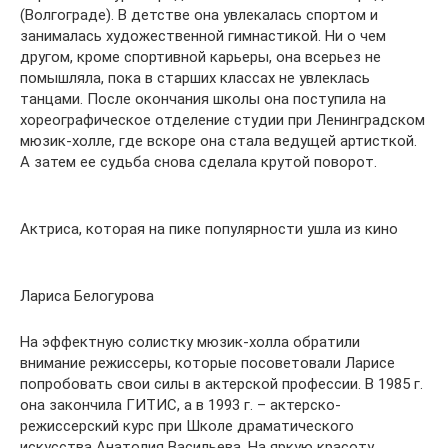
(Волгограде). В детстве она увлекалась спортом и
занималась художественной гимнастикой. Ни о чем
другом, кроме спортивной карьеры, она всерьез не
помышляла, пока в старших классах не увлеклась
танцами. После окончания школы она поступила на
хореографическое отделение студии при Ленинградском
мюзик-холле, где вскоре она стала ведущей артисткой.
А затем ее судьба снова сделала крутой поворот.
Актриса, которая на пике популярности ушла из кино
Лариса Белогурова
На эффектную солистку мюзик-холла обратили
внимание режиссеры, которые посоветовали Ларисе
попробовать свои силы в актерской профессии. В 1985 г.
она закончила ГИТИС, а в 1993 г. – актерско-
режиссерский курс при Школе драматического
искусства Анатолия Васильева. На яркую красоту,