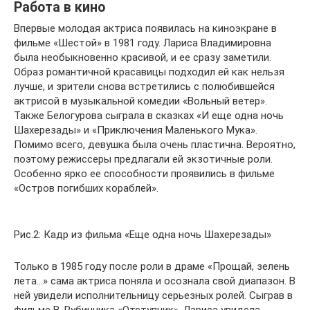
Работа в кино
Впервые молодая актриса появилась на киноэкране в
фильме «Шестой» в 1981 году. Лариса Владимировна
была необыкновенно красивой, и ее сразу заметили.
Образ романтичной красавицы подходил ей как нельзя
лучше, и зрители снова встретились с полюбившейся
актрисой в музыкальной комедии «Вольный ветер».
Также Белогурова сыграла в сказках «И еще одна ночь
Шахерезады» и «Приключения Маленького Мука».
Помимо всего, девушка была очень пластична. Вероятно,
поэтому режиссеры предлагали ей экзотичные роли.
Особенно ярко ее способности проявились в фильме
«Остров погибших кораблей».
Рис.2: Кадр из фильма «Еще одна ночь Шахерезады»
Только в 1985 году после роли в драме «Прощай, зелень
лета…» сама актриса поняла и осознала свой диапазон. В
ней увидели исполнительницу серьезных ролей. Сыграв в
фильме В. Рубинчика «Отступник», Лариса увидела