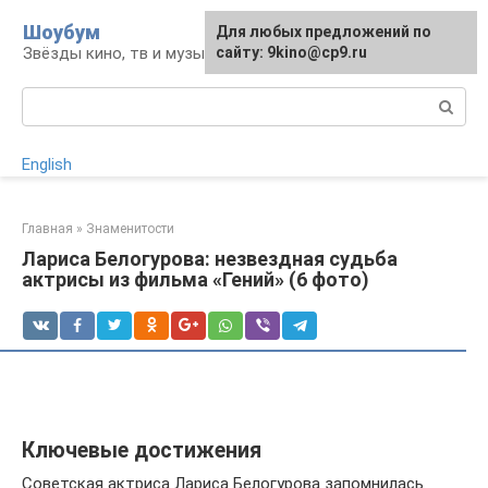
Перейти
Шоубум
Для любых предложений по
к
Звёзды кино, тв и музыки
сайту: 9kino@cp9.ru
контенту
Поиск:
English
Главная
»
Знаменитости
Лариса Белогурова: незвездная судьба
актрисы из фильма «Гений» (6 фото)
Ключевые достижения
Советская актриса Лариса Белогурова запомнилась