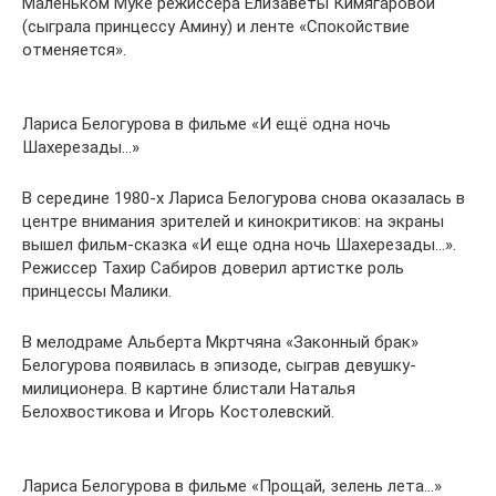
Маленьком Муке режиссера Елизаветы Кимягаровой
(сыграла принцессу Амину) и ленте «Спокойствие
отменяется».
Лариса Белогурова в фильме «И ещё одна ночь
Шахерезады…»
В середине 1980-х Лариса Белогурова снова оказалась в
центре внимания зрителей и кинокритиков: на экраны
вышел фильм-сказка «И еще одна ночь Шахерезады…».
Режиссер Тахир Сабиров доверил артистке роль
принцессы Малики.
В мелодраме Альберта Мкртчяна «Законный брак»
Белогурова появилась в эпизоде, сыграв девушку-
милиционера. В картине блистали Наталья
Белохвостикова и Игорь Костолевский.
Лариса Белогурова в фильме «Прощай, зелень лета…»