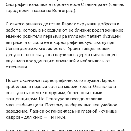
биография началась в городе-герое Сталинграде (сейчас
город носит название Волгоград).
С самого раннего детства Ларису окружали доброта и
забота, которые исходила от ее близких родственников.
Именно родители первыми разглядели талант будущей
актрисы и отдали ее в хореографическую школу при
Ленинградском мюзик-холле. Уроки танцев пошли
девушке на пользу: она научилась держаться на сцене,
улучшила координацию движений и избавилась от
стеснения.
После окончания хореографического кружка Лариса
пробилась в первый состав мюзик-холла. Она начала
выступать вместе с другими, более опытными
танцовщицами. Но Белогурова всегда ставила
масштабные цели. Поэтому, выбирая высшее учебное
заведение, Лариса остановилась на главной «кузнице
кадров» для кино — ГИТИСе.
Через несколько лет она успешно окончила театральный