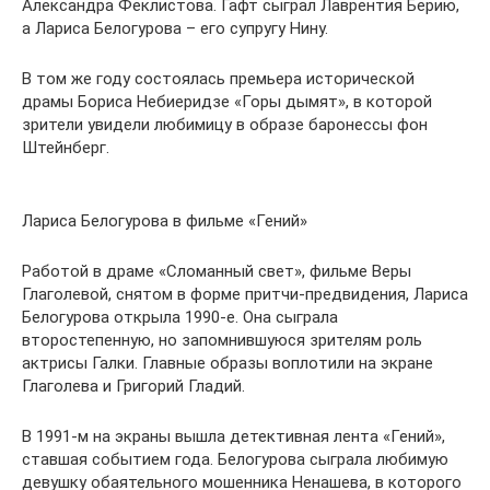
Александра Феклистова. Гафт сыграл Лаврентия Берию,
а Лариса Белогурова – его супругу Нину.
В том же году состоялась премьера исторической
драмы Бориса Небиеридзе «Горы дымят», в которой
зрители увидели любимицу в образе баронессы фон
Штейнберг.
Лариса Белогурова в фильме «Гений»
Работой в драме «Сломанный свет», фильме Веры
Глаголевой, снятом в форме притчи-предвидения, Лариса
Белогурова открыла 1990-е. Она сыграла
второстепенную, но запомнившуюся зрителям роль
актрисы Галки. Главные образы воплотили на экране
Глаголева и Григорий Гладий.
В 1991-м на экраны вышла детективная лента «Гений»,
ставшая событием года. Белогурова сыграла любимую
девушку обаятельного мошенника Ненашева, в которого