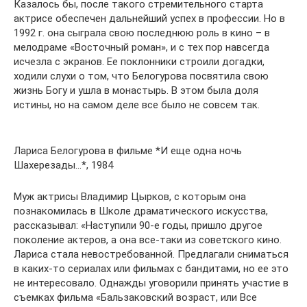
Казалось бы, после такого стремительного старта
актрисе обеспечен дальнейший успех в профессии. Но в
1992 г. она сыграла свою последнюю роль в кино – в
мелодраме «Восточный роман», и с тех пор навсегда
исчезла с экранов. Ее поклонники строили догадки,
ходили слухи о том, что Белогурова посвятила свою
жизнь Богу и ушла в монастырь. В этом была доля
истины, но на самом деле все было не совсем так.
Лариса Белогурова в фильме *И еще одна ночь
Шахерезады…*, 1984
Муж актрисы Владимир Цырков, с которым она
познакомилась в Школе драматического искусства,
рассказывал: «Наступили 90-е годы, пришло другое
поколение актеров, а она все-таки из советского кино.
Лариса стала невостребованной. Предлагали сниматься
в каких-то сериалах или фильмах с бандитами, но ее это
не интересовало. Однажды уговорили принять участие в
съемках фильма «Бальзаковский возраст, или Все