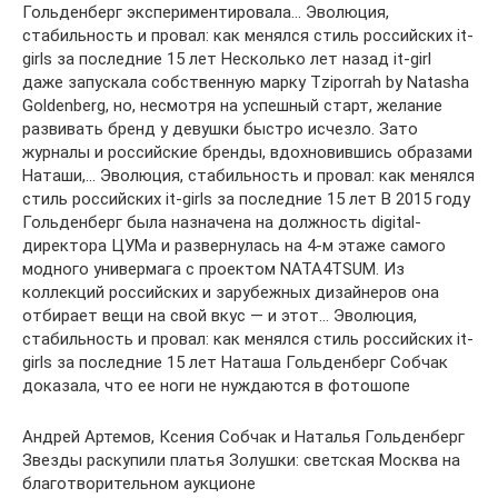
Гольденберг экспериментировала… Эволюция,
стабильность и провал: как менялся стиль российских it-
girls за последние 15 лет Несколько лет назад it-girl
даже запускала собственную марку Tziporrah by Natasha
Goldenberg, но, несмотря на успешный старт, желание
развивать бренд у девушки быстро исчезло. Зато
журналы и российские бренды, вдохновившись образами
Наташи,… Эволюция, стабильность и провал: как менялся
стиль российских it-girls за последние 15 лет В 2015 году
Гольденберг была назначена на должность digital-
директора ЦУМа и развернулась на 4-м этаже самого
модного универмага с проектом NATA4TSUM. Из
коллекций российских и зарубежных дизайнеров она
отбирает вещи на свой вкус — и этот… Эволюция,
стабильность и провал: как менялся стиль российских it-
girls за последние 15 лет Наташа Гольденберг Собчак
доказала, что ее ноги не нуждаются в фотошопе
Андрей Артемов, Ксения Собчак и Наталья Гольденберг
Звезды раскупили платья Золушки: светская Москва на
благотворительном аукционе