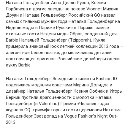
Наташа Гольденберг Анна Делло Руссо, Ксения
Горбачева и другие звезды на показе Vionnet Михаил
Друян и Наташа Гольденберг Российский GQ назвал
самых стильных мужчин года Наталья Гольденберг на
Неделе моды в Париже Русские в Париже: самые
стильные гости Недели моды Образ, созданный для
Barbie Натальей Гольденберг (Tzipporah). Кукла
примерила знаковый look летней коллекции 2013 года —
элегантное белое платье, до мельчайших деталей
повторяющее оригинал. Российские дизайнеры одели
куклу Barbie
Наталья Гольденберг Звездные стилисты Fashion IO
поделились модными советами Марина Долидзе и
дизайнер Наталья Гольденберг Ксения Собчак и Игорь
Верник пустили драгоценности с молотка Наташа
Гольденберг (в Valentino) Премия «Человек года»
журнала GQ: триумфаторы и гости церемонии Наталья
Гольденберг Звездопад на Vogue Fashion’s Night Out-
2013