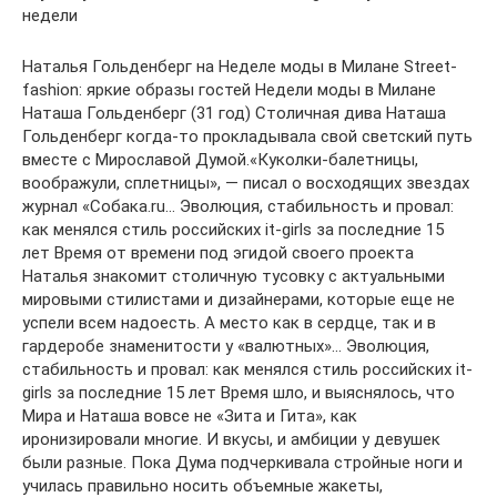
недели
Наталья Гольденберг на Неделе моды в Милане Street-
fashion: яркие образы гостей Недели моды в Милане
Наташа Гольденберг (31 год) Столичная дива Наташа
Гольденберг когда-то прокладывала свой светский путь
вместе с Мирославой Думой.«Куколки-балетницы,
воображули, сплетницы», — писал о восходящих звездах
журнал «Собака.ru… Эволюция, стабильность и провал:
как менялся стиль российских it-girls за последние 15
лет Время от времени под эгидой своего проекта
Наталья знакомит столичную тусовку с актуальными
мировыми стилистами и дизайнерами, которые еще не
успели всем надоесть. А место как в сердце, так и в
гардеробе знаменитости у «валютных»… Эволюция,
стабильность и провал: как менялся стиль российских it-
girls за последние 15 лет Время шло, и выяснялось, что
Мира и Наташа вовсе не «Зита и Гита», как
иронизировали многие. И вкусы, и амбиции у девушек
были разные. Пока Дума подчеркивала стройные ноги и
училась правильно носить объемные жакеты,