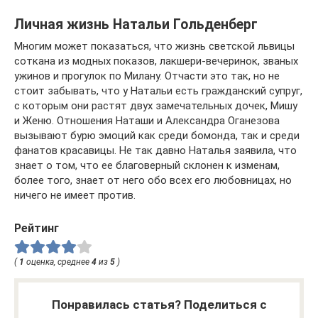
Личная жизнь Натальи Гольденберг
Многим может показаться, что жизнь светской львицы
соткана из модных показов, лакшери-вечеринок, званых
ужинов и прогулок по Милану. Отчасти это так, но не
стоит забывать, что у Натальи есть гражданский супруг,
с которым они растят двух замечательных дочек, Мишу
и Женю. Отношения Наташи и Александра Оганезова
вызывают бурю эмоций как среди бомонда, так и среди
фанатов красавицы. Не так давно Наталья заявила, что
знает о том, что ее благоверный склонен к изменам,
более того, знает от него обо всех его любовницах, но
ничего не имеет против.
Рейтинг
(
1
оценка, среднее
4
из
5
)
Понравилась статья? Поделиться с