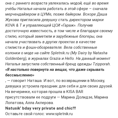
она с раннего возраста увлекалась модой, ещё во время
учёбы Наталья начала работать в этой сфере – сначала
мерчендайзером в ЦУМе, позже байером. Вскоре Даша
Жукова пригласила девушку стать директором марки
KOVA & T и управляющей ЦСИ «Гараж». Получив
достаточную известность, в том числе и благодаря своему
стилю, который заметили и зарубежные блогеры, она
начала участвовать в других проектах в качестве
стилиста и фэшн-обозревателя. Вела собственные
колонки о моде на сайте Spletnik.ru (My Dairy by Natasha
Goldenberg), в журналах Grazia и Hello. На данный момент
Наталья запустила собственный бренд одежды Tzipporah.
«Я настолько повернута на вещах, что даже скрывать
бессмысленно»
, — говорит Наташа. И вот, по возвращении в Москву,
девушка устроила праздник для себя и для своих друзей.
На вечеринке, которая прошла в KISA BAR
присутствовали ее подруги — Марина Долидзе, Марина
Лопатова, Алла Акперова.
Natusik’ bday very private and chic!!!
Оставьте свой голос: www.spletnik.ru