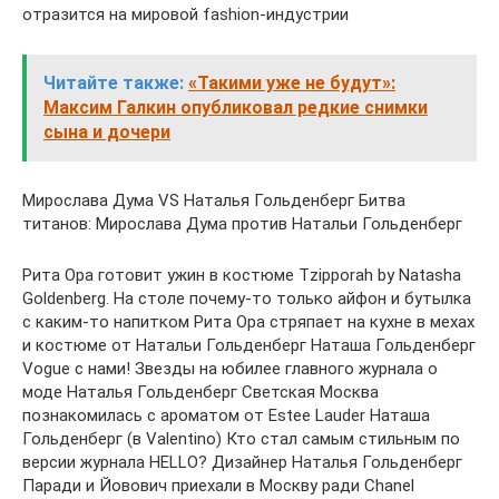
отразится на мировой fashion-индустрии
Читайте также:
«Такими уже не будут»:
Максим Галкин опубликовал редкие снимки
сына и дочери
Мирослава Дума VS Наталья Гольденберг Битва
титанов: Мирослава Дума против Натальи Гольденберг
Рита Ора готовит ужин в костюме Tzipporah by Natasha
Goldenberg. На столе почему-то только айфон и бутылка
с каким-то напитком Рита Ора стряпает на кухне в мехах
и костюме от Натальи Гольденберг Наташа Гольденберг
Vogue c нами! Звезды на юбилее главного журнала о
моде Наталья Гольденберг Светская Москва
познакомилась с ароматом от Estee Lauder Наташа
Гольденберг (в Valentino) Кто стал самым стильным по
версии журнала HELLO? Дизайнер Наталья Гольденберг
Паради и Йовович приехали в Москву ради Chanel