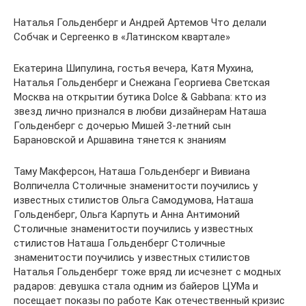
Наталья Гольденберг и Андрей Артемов Что делали
Собчак и Сергеенко в «Латинском квартале»
Екатерина Шипулина, гостья вечера, Катя Мухина,
Наталья Гольденберг и Снежана Георгиева Светская
Москва на открытии бутика Dolce & Gabbana: кто из
звезд лично признался в любви дизайнерам Наташа
Гольденберг с дочерью Мишей 3-летний сын
Барановской и Аршавина тянется к знаниям
Таму Макферсон, Наташа Гольденберг и Вивиана
Волпичелла Столичные знаменитости поучились у
известных стилистов Ольга Самодумова, Наташа
Гольденберг, Ольга Карпуть и Анна Антимоний
Столичные знаменитости поучились у известных
стилистов Наташа Гольденберг Столичные
знаменитости поучились у известных стилистов
Наталья Гольденберг тоже вряд ли исчезнет с модных
радаров: девушка стала одним из байеров ЦУМа и
посещает показы по работе Как отечественный кризис