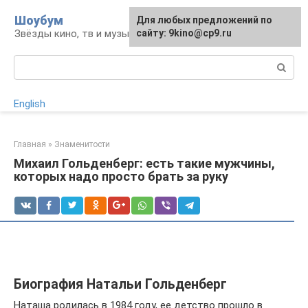
Перейти
Шоубум
Для любых предложений по
к
Звёзды кино, тв и музыки
сайту: 9kino@cp9.ru
контенту
Поиск:
English
Главная
»
Знаменитости
Михаил Гольденберг: есть такие мужчины,
которых надо просто брать за руку
Биография Натальи Гольденберг
Наташа родилась в 1984 году, ее детство прошло в