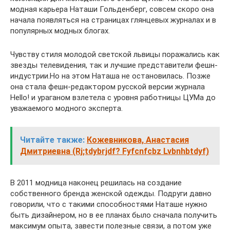
модная карьера Наташи Гольденберг, совсем скоро она
начала появляться на страницах глянцевых журналах и в
популярных модных блогах.
Чувству стиля молодой светской львицы поражались как
звезды телевидения, так и лучшие представители фешн-
индустрии.Но на этом Наташа не остановилась. Позже
она стала фешн-редактором русской версии журнала
Hello! и ураганом взлетела с уровня работницы ЦУМа до
уважаемого модного эксперта.
Читайте также:
Кожевникова, Анастасия
Дмитриевна (Rj;tdybrjdf? Fyfcnfcbz Lvbnhbtdyf)
В 2011 модница наконец решилась на создание
собственного бренда женской одежды. Подруги давно
говорили, что с такими способностями Наташе нужно
быть дизайнером, но в ее планах было сначала получить
максимум опыта, завести полезные связи, а потом уже