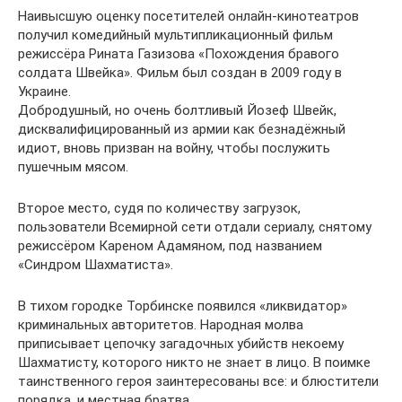
Наивысшую оценку посетителей онлайн-кинотеатров
получил комедийный мультипликационный фильм
режиссёра Рината Газизова «Похождения бравого
солдата Швейка». Фильм был создан в 2009 году в
Украине.
Добродушный, но очень болтливый Йозеф Швейк,
дисквалифицированный из армии как безнадёжный
идиот, вновь призван на войну, чтобы послужить
пушечным мясом.
Второе место, судя по количеству загрузок,
пользователи Всемирной сети отдали сериалу, снятому
режиссёром Кареном Адамяном, под названием
«Синдром Шахматиста».
В тихом городке Торбинске появился «ликвидатор»
криминальных авторитетов. Народная молва
приписывает цепочку загадочных убийств некоему
Шахматисту, которого никто не знает в лицо. В поимке
таинственного героя заинтересованы все: и блюстители
порядка, и местная братва.