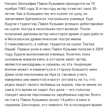
Начало биографии Павла Кузьмина приходится на 10
ноября 1985 года. В этом году актёр отметит своё 30-
летие. Как и большинство его коллег по цеху, он
заканчивал Щепкинское театральное училище. Ещё
будучи студентом, Павел Кузьмин успешно дебютировал
на сцене театра в нескольких постановках. После
получения диплома актёр некоторое время отдал работе
в Московском драматическом театре имени
Станиславского, а сейчас трудится на сцене Театра
Наций. Первые роли в кино Павел Кузьмин получил в 2009
году, будучи выпускником училища. Конечно, пока
основным жанром кино, в котором занят актёр,
являются мелодрамы и сериалы, но эта тенденция
вполне может и измениться в сторону большого кино.
Даже если поклонники актёра (а таковые у него
наверняка уже имеются) и могут сетовать на то, что
редко видят своего любимца на экране, тем не менее он
сам в это время не сидит без дела — его голосом
говорят многие персонажи из зарубежных картин. Всего
на счету Павла Кузьмина около 14 работ в кино и
сериалах. Бесспорно, это немного. Но в последнее время