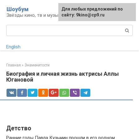
Перейти
Шоубум
Для любых предложений по
к
Звёзды кино, тв и музыки
сайту: 9kino@cp9.ru
контенту
Поиск:
English
Главная
»
Знаменитости
Биография и личная жизнь актрисы Аллы
Югановой
Детство
Ранние годы Павла Кузьмин прошли в его родном