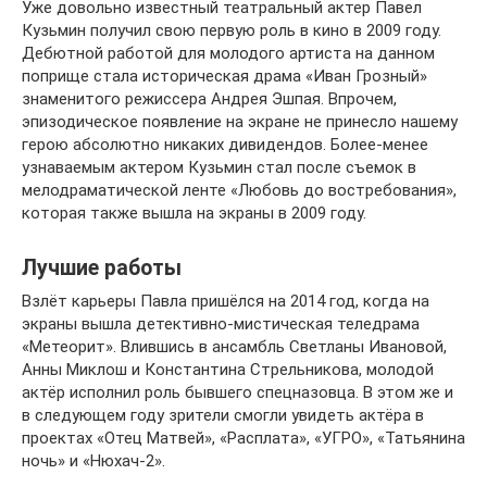
Уже довольно известный театральный актер Павел
Кузьмин получил свою первую роль в кино в 2009 году.
Дебютной работой для молодого артиста на данном
поприще стала историческая драма «Иван Грозный»
знаменитого режиссера Андрея Эшпая. Впрочем,
эпизодическое появление на экране не принесло нашему
герою абсолютно никаких дивидендов. Более-менее
узнаваемым актером Кузьмин стал после съемок в
мелодраматической ленте «Любовь до востребования»,
которая также вышла на экраны в 2009 году.
Лучшие работы
Взлёт карьеры Павла пришёлся на 2014 год, когда на
экраны вышла детективно-мистическая теледрама
«Метеорит». Влившись в ансамбль Светланы Ивановой,
Анны Миклош и Константина Стрельникова, молодой
актёр исполнил роль бывшего спецназовца. В этом же и
в следующем году зрители смогли увидеть актёра в
проектах «Отец Матвей», «Расплата», «УГРО», «Татьянина
ночь» и «Нюхач-2».