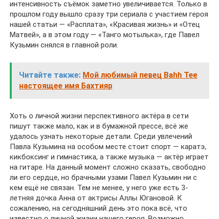
интенсивность съёмок заметно увеличивается. Только в
прошлом году вышло сразу три сериала с участием героя
нашей статьи — «Расплата», «Красивая жизнь» и «Отец
Матвей», а в этом году — «Танго мотылька», где Павел
Кузьмин снялся в главной роли.
Читайте также:
Мой любимый певец Bahh Tee
настоящее имя Бахтияр
Хоть о личной жизни перспективного актёра в сети
пишут также мало, как и в бумажной прессе, всё же
удалось узнать некоторые детали. Среди увлечений
Павла Кузьмина на особом месте стоит спорт — каратэ,
кикбоксинг и гимнастика, а также музыка — актёр играет
на гитаре. На данный момент сложно сказать, свободно
ли его сердце, но брачными узами Павел Кузьмин ни с
кем ещё не связан. Тем не менее, у него уже есть 3-
летняя дочка Анна от актрисы Аллы Югановой. К
сожалению, на сегодняшний день это пока всё, что
известно о личной жизни нашего героя. Возможно,