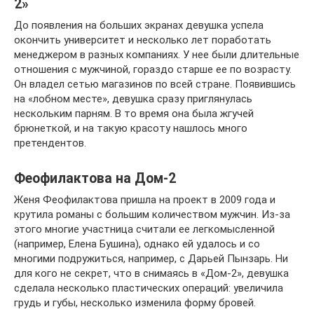
2»
До появления на больших экранах девушка успела
окончить университет и несколько лет поработать
менеджером в разных компаниях. У нее были длительные
отношения с мужчиной, гораздо старше ее по возрасту.
Он владел сетью магазинов по всей стране. Появившись
на «лобном месте», девушка сразу приглянулась
нескольким парням. В то время она была жгучей
брюнеткой, и на такую красоту нашлось много
претендентов.
Феофилактова на Дом-2
Женя Феофилактова пришла на проект в 2009 года и
крутила романы с большим количеством мужчин. Из-за
этого многие участница считали ее легкомысленной
(например, Елена Бушина), однако ей удалось и со
многими подружиться, например, с Дарьей Пынзарь. Ни
для кого не секрет, что в снимаясь в «Дом-2», девушка
сделала несколько пластических операций: увеличила
грудь и губы, несколько изменила форму бровей.