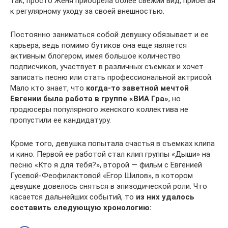
так, просто Женя приобрела более свежий вид, прибегая
к регулярному уходу за своей внешностью.
Постоянно заниматься собой девушку обязывает и ее
карьера, ведь помимо бутиков она еще является
активным блогером, имея большое количество
подписчиков, участвует в различных съемках и хочет
записать песню или стать профессиональной актрисой.
Мало кто знает, что
когда-то заветной мечтой
Евгении была работа в группе «ВИА Гра»
, но
продюсеры популярного женского коллектива не
пропустили ее кандидатуру.
Кроме того, девушка попытала счастья в съемках клипа
и кино. Первой ее работой стал клип группы «Дыши» на
песню «Кто я для тебя?», второй — фильм с Евгенией
Гусевой-Феофилактовой «Егор Шилов», в котором
девушке довелось сняться в эпизодической роли. Что
касается дальнейших событий, то
из них удалось
составить следующую хронологию: