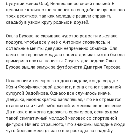
будущий жених Оли), Венцеслав со своей пассией. В
целом же количество человек на свадьбе не превышало
трех десятков, так как молодые решили справить
свадьбу в узком кругу родных и друзей.
Ольга Бузова не скрывала чувство радости и желала
подруге, чтобы все у неё с Антоном сложилось, и
остальные мечты девушки непременно сбылись. Оля
сама с нетерпением ждала своего дня икс, когда бы она
примерила платье невесты. Спустя две недели Ольга
Бузова вышла замуж за футболиста Дмитрия Тарсова.
Поклонники телепроекта долго ждали, когда сердце
Жени Феофилактовой дрогнет, и она станет законной
супругой Задойнова. Однако все случилось иначе.
Девушка, неоднократно заявлявшая, что не стремится
становиться чьей-либо женой, изменила свое решение.
Да и как она могла сдержать свои слова, если рядом
такой симпатичный молодой человек со спортивной
фигурой. Ничего страшного, что знакомы молодые люди
чуть больше месяца, зато все расходы за свадьбу