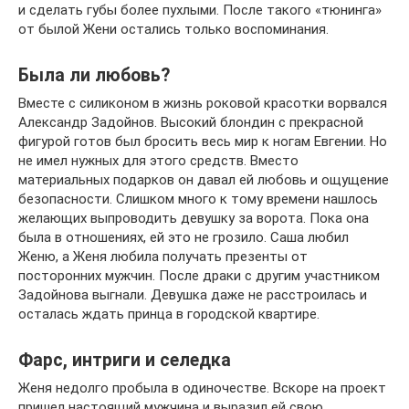
и сделать губы более пухлыми. После такого «тюнинга»
от былой Жени остались только воспоминания.
Была ли любовь?
Вместе с силиконом в жизнь роковой красотки ворвался
Александр Задойнов. Высокий блондин с прекрасной
фигурой готов был бросить весь мир к ногам Евгении. Но
не имел нужных для этого средств. Вместо
материальных подарков он давал ей любовь и ощущение
безопасности. Слишком много к тому времени нашлось
желающих выпроводить девушку за ворота. Пока она
была в отношениях, ей это не грозило. Саша любил
Женю, а Женя любила получать презенты от
посторонних мужчин. После драки с другим участником
Задойнова выгнали. Девушка даже не расстроилась и
осталась ждать принца в городской квартире.
Фарс, интриги и селедка
Женя недолго пробыла в одиночестве. Вскоре на проект
пришел настоящий мужчина и выразил ей свою