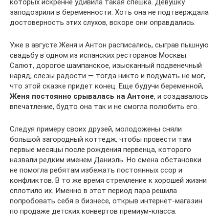
которых искренне удивила такая спешка. Девушку
заподозрили в беременности. Хоть она не подтверждала
достоверность этих слухов, вскоре они оправдались.
Уже в августе Женя и Антон расписались, сыграв пышную
свадьбу в одном из испанских ресторанов Москвы.
Салют, дорогое шампанское, изысканный подвенечный
наряд, слезы радости — тогда никто и подумать не мог,
что этой сказке придет конец. Еще будучи беременной,
Женя постоянно срывалась на Антоне
, и создавалось
впечатление, будто она так и не смогла полюбить его.
Следуя примеру своих друзей, молодожены сняли
большой загородный коттедж, чтобы провести там
первые месяцы после рождения первенца, которого
назвали редким именем Даниэль. Но смена обстановки
не помогла ребятам избежать постоянных ссор и
конфликтов. В то же время стремление к хорошей жизни
сплотило их. Именно в этот период пара решила
попробовать себя в бизнесе, открыв интернет-магазин
по продаже детских конвертов премиум-класса.