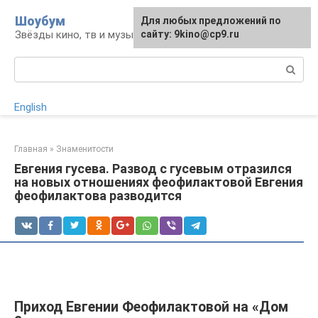
Перейти
Шоубум
Для любых предложений по
к
Звёзды кино, тв и музыки
сайту: 9kino@cp9.ru
контенту
Поиск:
English
Главная
»
Знаменитости
Евгения гусева. Развод с гусевым отразился
на новых отношениях феофилактовой Евгения
феофилактова разводится
Приход Евгении Феофилактовой на «Дом