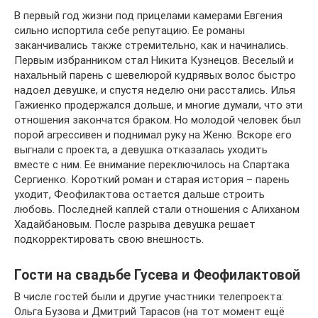
В первый год жизни под прицелами камерами Евгения
сильно испортила себе репутацию. Ее романы
заканчивались также стремительно, как и начинались.
Первым избранником стал Никита Кузнецов. Веселый и
нахальный парень с шевелюрой кудрявых волос быстро
надоел девушке, и спустя неделю они расстались. Илья
Гажиенко продержался дольше, и многие думали, что эти
отношения закончатся браком. Но молодой человек был
порой агрессивен и поднимал руку на Женю. Вскоре его
выгнали с проекта, а девушка отказалась уходить
вместе с ним. Ее внимание переключилось на Спартака
Сергиенко. Короткий роман и старая история – парень
уходит, Феофилактова остается дальше строить
любовь. Последней каплей стали отношения с Алиханом
Хадайбановым. После разрыва девушка решает
подкорректировать свою внешность.
Гости на свадьбе Гусева и Феофилактовой
В числе гостей были и другие участники телепроекта:
Ольга Бузова и Дмитрий Тарасов (на тот момент ещё