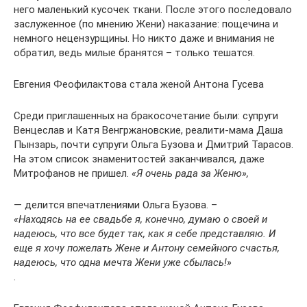
него маленький кусочек ткани. После этого последовало
заслуженное (по мнению Жени) наказание: пощечина и
немного нецензурщины. Но никто даже и внимания не
обратил, ведь милые бранятся – только тешатся.
Евгения Феофилактова стала женой Антона Гусева
Среди приглашенных на бракосочетание были: супруги
Венцеслав и Катя Венгржановские, реалити-мама Даша
Пынзарь, почти супруги Ольга Бузова и Дмитрий Тарасов.
На этом список знаменитостей заканчивался, даже
Митрофанов не пришел.
«Я очень рада за Женю»,
— делится впечатлениями Ольга Бузова. –
«Находясь на ее свадьбе я, конечно, думаю о своей и
надеюсь, что все будет так, как я себе представляю. И
еще я хочу пожелать Жене и Антону семейного счастья,
надеюсь, что одна мечта Жени уже сбылась!»
.