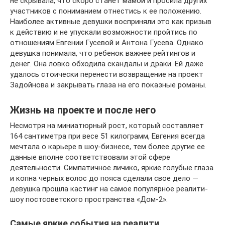
не скрывала, что скоро станет мамой и просила других
участников с пониманием отнестись к ее положению.
Наиболее активные девушки восприняли это как призыв
к действию и не упускали возможности пройтись по
отношениям Евгении Гусевой и Антона Гусева. Однако
девушка понимала, что ребенок важнее рейтингов и
денег. Она ловко обходила скандалы и драки. Ей даже
удалось стоически перенести возвращение на проект
Задойнова и закрывать глаза на его показные романы.
Жизнь на проекте и после него
Несмотря на миниатюрный рост, который составляет
164 сантиметра при весе 51 килограмм, Евгения всегда
мечтала о карьере в шоу-бизнесе, тем более другие ее
данные вполне соответствовали этой сфере
деятельности. Симпатичное личико, яркие голубые глаза
и копна черных волос до пояса сделали свое дело —
девушка прошла кастинг на самое популярное реалити-
шоу постсоветского пространства «Дом-2».
Самые яркие события на реалити