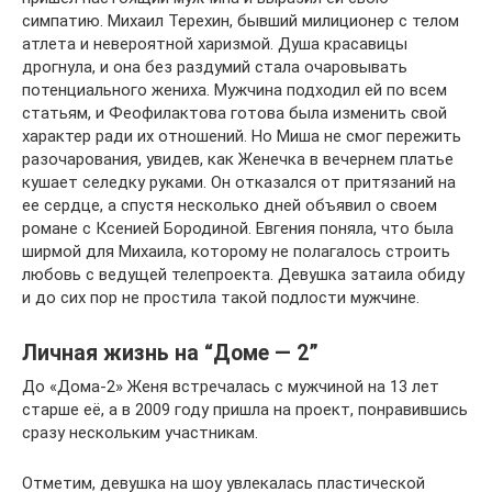
симпатию. Михаил Терехин, бывший милиционер с телом
атлета и невероятной харизмой. Душа красавицы
дрогнула, и она без раздумий стала очаровывать
потенциального жениха. Мужчина подходил ей по всем
статьям, и Феофилактова готова была изменить свой
характер ради их отношений. Но Миша не смог пережить
разочарования, увидев, как Женечка в вечернем платье
кушает селедку руками. Он отказался от притязаний на
ее сердце, а спустя несколько дней объявил о своем
романе с Ксенией Бородиной. Евгения поняла, что была
ширмой для Михаила, которому не полагалось строить
любовь с ведущей телепроекта. Девушка затаила обиду
и до сих пор не простила такой подлости мужчине.
Личная жизнь на “Доме — 2”
До «Дома-2» Женя встречалась с мужчиной на 13 лет
старше её, а в 2009 году пришла на проект, понравившись
сразу нескольким участникам.
Отметим, девушка на шоу увлекалась пластической