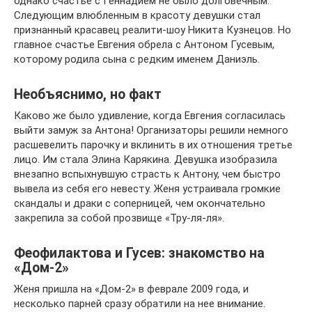
однако счастье с Геннадием не было долговечным.
Следующим влюбленным в красоту девушки стал
признанный красавец реалити-шоу Никита Кузнецов. Но
главное счастье Евгения обрела с Антоном Гусевым,
которому родила сына с редким именем Даниэль.
Необъяснимо, но факт
Каково же было удивление, когда Евгения согласилась
выйти замуж за Антона! Организаторы решили немного
расшевелить парочку и вклинить в их отношения третье
лицо. Им стала Элина Карякина. Девушка изобразила
внезапно вспыхнувшую страсть к Антону, чем быстро
вывела из себя его невесту. Женя устраивала громкие
скандалы и драки с соперницей, чем окончательно
закрепила за собой прозвище «Тру-ля-ля».
Феофилактова и Гусев: знакомство на
«Дом-2»
Женя пришла на «Дом-2» в феврале 2009 года, и
несколько парней сразу обратили на нее внимание.