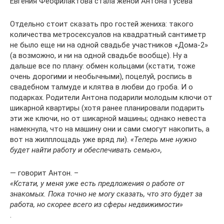
Евгения Феофилактова стала женой Антона Гусева
Отдельно стоит сказать про гостей жениха: такого
количества метросексуалов на квадратный сантиметр
не было еще ни на одной свадьбе участников «Дома-2»
(а возможно, и ни на одной свадьбе вообще). Ну а
дальше все по плану: обмен кольцами (кстати, тоже
очень дорогими и необычными), поцелуй, роспись в
свадебном талмуде и клятва в любви до гроба. И о
подарках. Родители Антона подарили молодым ключи от
шикарной квартиры (хотя ранее планировали подарить
эти же ключи, но от шикарной машины; однако невеста
намекнула, что на машину они и сами смогут накопить, а
вот на жилплощадь уже вряд ли).
«Теперь мне нужно
будет найти работу и обеспечивать семью»,
— говорит Антон. –
«Кстати, у меня уже есть предложения о работе от
знакомых. Пока точно не могу сказать, что это будет за
работа, но скорее всего из сферы недвижимости»
.