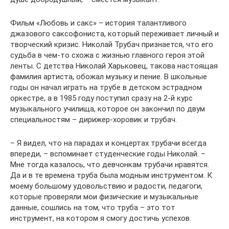
Фильм «Любовь и сакс» – история талантливого
джазового саксофониста, который переживает личный и
творческий кризис. Николай Трубач признается, что его
судьба в чем-то схожа с жизнью главного героя этой
ленты. С детства Николай Харьковец, такова настоящая
фамилия артиста, обожал музыку и пение. В школьные
годы он начал играть на трубе в детском эстрадном
оркестре, а в 1985 году поступил сразу на 2-й курс
музыкального училища, которое он закончил по двум
специальностям – дирижер-хоровик и трубач.
– Я видел, что на парадах и концертах трубачи всегда
впереди, – вспоминает студенческие годы Николай. –
Мне тогда казалось, что девчонкам трубачи нравятся.
Да и в те времена труба была модным инструментом. К
моему большому удовольствию и радости, педагоги,
которые проверяли мои физические и музыкальные
данные, сошлись на том, что труба – это тот
инструмент, на котором я смогу достичь успехов.