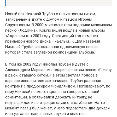
Новый век Николай Трубач открыл новым хитом,
записанным в дуэте с другом и певцом Игорем
Сарухановым. В 2000-м исполнители подарили меломанам
песню «Лодочка». Композиция вошла в новый альбом
«Адреналин» в 2001 году. Следующий год отмечен
премьерой нового диска – «Белым…». Для названия
Николай Трубач использовал одноименную песню,
которая стала заглавной композицией альбома.
В том же 2002 году Николай Трубач в дуэте с
Александром Маршалом подарил фанатам песню «Я живу
в раю», ставшую хитом. На этом светлая полоса в
карьере исполнителя закончилась. Трубач разорвал
контракт с продюсером Фридляндом. Поговаривают, по
нему Николай не мог откровенно говорить о своей
ориентации, а обязывался держать интригу, не
подтверждая и не отрицая слухи о «голубизне». На тот
момент певец был женат, у него подрастали две дочери,
и он устал от навязчивых слухов и сплетен.