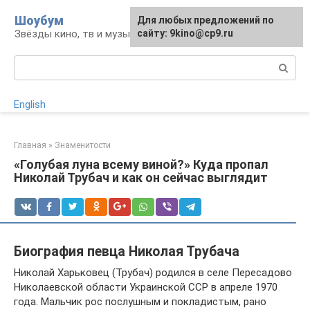
Перейти
Шоубум
Для любых предложений по
к
Звёзды кино, тв и музыки
сайту: 9kino@cp9.ru
контенту
Поиск:
English
Главная
»
Знаменитости
«Голубая луна всему виной?» Куда пропал
Николай Трубач и как он сейчас выглядит
Биография певца Николая Трубача
Николай Харьковец (Трубач) родился в селе Пересадово
Николаевской области Украинской ССР в апреле 1970
года. Мальчик рос послушным и покладистым, рано