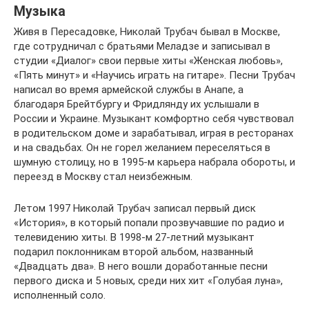
Музыка
Живя в Пересадовке, Николай Трубач бывал в Москве,
где сотрудничал с братьями Меладзе и записывал в
студии «Диалог» свои первые хиты «Женская любовь»,
«Пять минут» и «Научись играть на гитаре». Песни Трубач
написал во время армейской службы в Анапе, а
благодаря Брейтбургу и Фридлянду их услышали в
России и Украине. Музыкант комфортно себя чувствовал
в родительском доме и зарабатывал, играя в ресторанах
и на свадьбах. Он не горел желанием переселяться в
шумную столицу, но в 1995-м карьера набрала обороты, и
переезд в Москву стал неизбежным.
Летом 1997 Николай Трубач записал первый диск
«История», в который попали прозвучавшие по радио и
телевидению хиты. В 1998-м 27-летний музыкант
подарил поклонникам второй альбом, названный
«Двадцать два». В него вошли доработанные песни
первого диска и 5 новых, среди них хит «Голубая луна»,
исполненный соло.