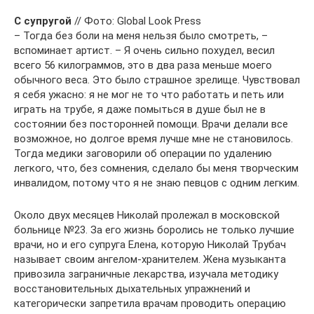
С супругой
// Фото: Global Look Press
– Тогда без боли на меня нельзя было смотреть, –
вспоминает артист. – Я очень сильно похудел, весил
всего 56 килограммов, это в два раза меньше моего
обычного веса. Это было страшное зрелище. Чувствовал
я себя ужасно: я не мог не то что работать и петь или
играть на трубе, я даже помыться в душе был не в
состоянии без посторонней помощи. Врачи делали все
возможное, но долгое время лучше мне не становилось.
Тогда медики заговорили об операции по удалению
легкого, что, без сомнения, сделало бы меня творческим
инвалидом, потому что я не знаю певцов с одним легким.
Около двух месяцев Николай пролежал в московской
больнице №23. За его жизнь боролись не только лучшие
врачи, но и его супруга Елена, которую Николай Трубач
называет своим ангелом-хранителем. Жена музыканта
привозила заграничные лекарства, изучала методику
восстановительных дыхательных упражнений и
категорически запретила врачам проводить операцию