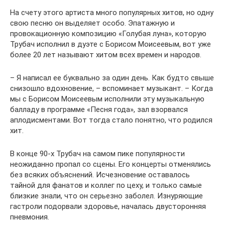
На счету этого артиста много популярных хитов, но одну
свою песню он выделяет особо. Эпатажную и
провокационную композицию «Голубая луна», которую
Трубач исполнил в дуэте с Борисом Моисеевым, вот уже
более 20 лет называют хитом всех времен и народов.
– Я написал ее буквально за один день. Как будто свыше
снизошло вдохновение, – вспоминает музыкант. – Когда
мы с Борисом Моисеевым исполнили эту музыкальную
балладу в программе «Песня года», зал взорвался
аплодисментами. Вот тогда стало понятно, что родился
хит.
В конце 90-х Трубач на самом пике популярности
неожиданно пропал со сцены. Его концерты отменялись
без всяких объяснений. Исчезновение оставалось
тайной для фанатов и коллег по цеху, и только самые
близкие знали, что он серьезно заболел. Изнуряющие
гастроли подорвали здоровье, началась двусторонняя
пневмония.