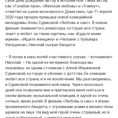
Свой день рождения автор и исполнитель таких хитов,
как «Голубая луна», «Женская любовь» и «5 минут»,
отметил на сцене московского Дома кино, где 11 апреля
2020 года прошла премьера новой комедийной
мелодрамы Аллы Суриковой «Любовь и сакс». В новом
фильме знаменитого режиссера, которую вся страна
знает и любит за такие картины, как «Будьте моим
мужем», «Ищите женщину» и «Человек с бульвара
Капуцинов», Николай сыграл бандита.
– Я попал в кино волей счастливого случая, – вспоминает
Николай. – На одной из вечеринок бомонда мы
оказались за одним столиком с Аллой Ильиничной
Суриковой, которую я обожаю с детства. Ее комедии
любит вся страна, и я не исключение. Мы разговорились,
и Суриковой понравился мой юмор. Через несколько
дней она позвонила мне и пригласила меня сняться в
своем фильме, музыкальной комедии, в одной из очень
сочных, ярких ролей. В фильме «Любовь и сакс» я играю
прожженного бандита, с огромными усами и множеством
шрамов на лице. На вид мой герой очень страшный, но в
душе добродушный, – смеется музыкант.