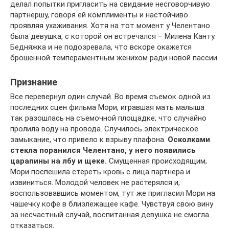
делал попытки пригласить на свидание несговорчивую
партнершу, говоря ей комплименты и настойчиво
проявляя ухаживания. Хотя на тот момент у Челентано
была девушка, с которой он встречался – Милена Канту.
Бедняжка и не подозревала, что вскоре окажется
брошенной темпераментным женихом ради новой пассии.
Признание
Все перевернул один случай. Во время съемок одной из
последних сцен фильма Мори, игравшая мать малыша
так разошлась на съемочной площадке, что случайно
пролила воду на провода. Случилось электрическое
замыкание, что привело к взрыву плафона.
Осколками
стекла поранился Челентано, у него появились
царапины на лбу и щеке.
Смущенная происходящим,
Мори поспешила стереть кровь с лица партнера и
извиниться. Молодой человек не растерялся и,
воспользовавшись моментом, тут же пригласил Мори на
чашечку кофе в близлежащее кафе. Чувствуя свою вину
за несчастный случай, воспитанная девушка не смогла
отказаться.