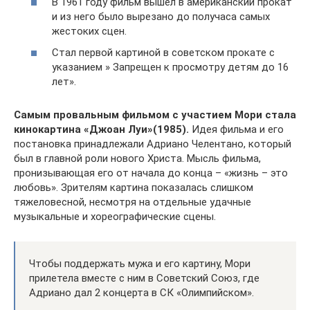
В 1961 году фильм вышел в американский прокат
и из него было вырезано до получаса самых
жестоких сцен.
Стал первой картиной в советском прокате с
указанием » Запрещен к просмотру детям до 16
лет».
Самым провальным фильмом с участием Мори стала
кинокартина «Джоан Луи»(1985).
Идея фильма и его
постановка принадлежали Адриано Челентано, который
был в главной роли нового Христа. Мысль фильма,
пронизывающая его от начала до конца – «жизнь – это
любовь». Зрителям картина показалась слишком
тяжеловесной, несмотря на отдельные удачные
музыкальные и хореографические сцены.
Чтобы поддержать мужа и его картину, Мори
прилетела вместе с ним в Советский Союз, где
Адриано дал 2 концерта в СК «Олимпийском».