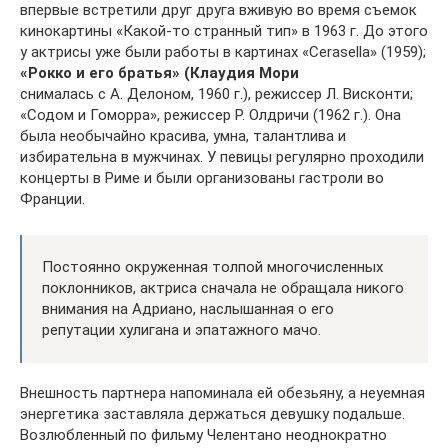
впервые встретили друг друга вживую во время съемок
кинокартины «Какой-то странный тип» в 1963 г. До этого
у актрисы уже были работы в картинах «Cerasella» (1959);
«Рокко и его братья» (Клаудия Мори
снималась с А. Делоном, 1960 г.), режиссер Л. Висконти;
«Содом и Гоморра», режиссер Р. Олдричи (1962 г.). Она
была необычайно красива, умна, талантлива и
избирательна в мужчинах. У певицы регулярно проходили
концерты в Риме и были организованы гастроли во
Франции.
Постоянно окруженная толпой многочисленных
поклонников, актриса сначала не обращала никого
внимания на Адриано, наслышанная о его
репутации хулигана и эпатажного мачо.
Внешность партнера напоминала ей обезьяну, а неуемная
энергетика заставляла держаться девушку подальше.
Возлюбленный по фильму Челентано неоднократно