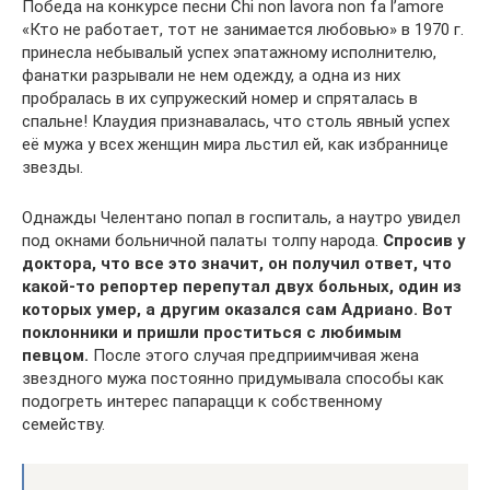
Победа на конкурсе песни Chi non lavora non fa l’amore
«Кто не работает, тот не занимается любовью» в 1970 г.
принесла небывалый успех эпатажному исполнителю,
фанатки разрывали не нем одежду, а одна из них
пробралась в их супружеский номер и спряталась в
спальне! Клаудия признавалась, что столь явный успех
её мужа у всех женщин мира льстил ей, как избраннице
звезды.
Однажды Челентано попал в госпиталь, а наутро увидел
под окнами больничной палаты толпу народа.
Спросив у
доктора, что все это значит, он получил ответ, что
какой-то репортер перепутал двух больных, один из
которых умер, а другим оказался сам Адриано. Вот
поклонники и пришли проститься с любимым
певцом.
После этого случая предприимчивая жена
звездного мужа постоянно придумывала способы как
подогреть интерес папарацци к собственному
семейству.