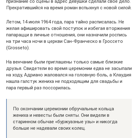
признание со сцены в адрес девушки сделали свое дело.
Прекратившийся на время роман вспыхнул с новой силой.
Летом, 14 июля 1964 года, пара тайно расписалась. Не
желая афишировать свой поступок и избегая вторжения
папарацци в личные отношения, они назначили роспись
на три часа ночи в церкви Сан-Франческо в Гроссето
(Grosseto).
На венчание были приглашены только самые близкие
друзья. Свидетели во время церемонии едва не засыпали
на ходу, Адриано жаловался на головную боль, а Клаудия
нашла галстук жениха не подходящим для свадьбы и
пара первый раз поссорилась.
По окончании церемонии обручальные кольца
жениха и невесты были сняты. Они видели в
старинном обычае «буржуазные узы» и никогда
больше не надевали своих колец.