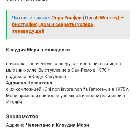
Читайте также:
Опра Уинфри (Oprah Winfrey) —
биография, дом и секреты успеха
телеведущей
Клаудия Мори в молодости
начинала творческую карьеру как исполнительница в
мьюзик-холле. Выступление в Сан-Ремо в 1970 г.
подарило победу Клаудии и
Адриано Челентано
с их композицей «Chi non lavora non fa l’amore», а в 1975 г.
Мори признали наиболее успешной исполнительницей в
Италии.
Знакомство
Адриано
Челентано и Клаудия Мори