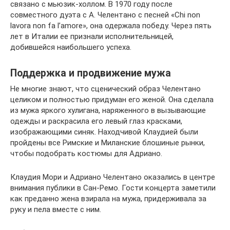
связано с мьюзик-холлом. В 1970 году после
совместного дуэта с А. Челентано с песней «Chi non
lavora non fa l’amore», она одержала победу. Через пять
лет в Италии ее признали исполнительницей,
добившейся наибольшего успеха.
Поддержка и продвижение мужа
Не многие знают, что сценический образ Челентано
целиком и полностью придуман его женой. Она сделала
из мужа яркого хулигана, наряженного в вызывающие
одежды и раскрасила его левый глаз красками,
изображающими синяк. Находчивой Клаудией были
пройдены все Римские и Миланские блошиные рынки,
чтобы подобрать костюмы для Адриано.
Клаудия Мори и Адриано Челентано оказались в центре
внимания публики в Сан-Ремо. Гости концерта заметили
как преданно жена взирала на мужа, придерживала за
руку и пела вместе с ним.