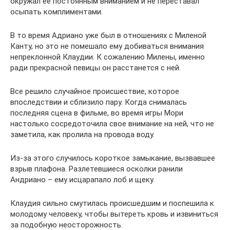
окружал ее постоянным вниманием и не переставал
осыпать комплиментами.
В то время Адриано уже был в отношениях с Миленой
Канту, но это не помешало ему добиваться внимания
непреклонной Клаудии. К сожалению Милены, именно
ради прекрасной певицы он расстанется с ней.
Все решило случайное происшествие, которое
впоследствии и сблизило пару. Когда снималась
последняя сцена в фильме, во время игры Мори
настолько сосредоточила свое внимание на ней, что не
заметила, как пролила на провода воду.
Из-за этого случилось короткое замыкание, вызвавшее
взрыв плафона. Разлетевшиеся осколки ранили
Андриано – ему исцарапало лоб и щеку.
Клаудия сильно смутилась происшедшим и поспешила к
молодому человеку, чтобы вытереть кровь и извиниться
за подобную неосторожность.