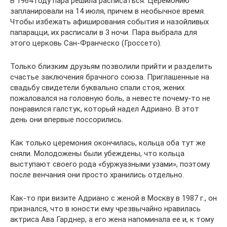
В 1964 году пара решила расписаться. Церемонию
запланировали на 14 июля, причем в необычное время.
Чтобы избежать афиширования события и назойливых
папарацци, их расписали в 3 ночи. Пара выбрала для
этого церковь Сан-Франческо (Гроссето).
Только близким друзьям позволили прийти и разделить
счастье заключения брачного союза. Приглашенные на
свадьбу свидетели буквально спали стоя, жених
пожаловался на головную боль, а невесте почему-то не
понравился галстук, который надел Адриано. В этот
день они впервые поссорились.
Как только церемония окончилась, кольца оба тут же
сняли. Молодожены были убеждены, что кольца
выступают своего рода «буржуазными узами», поэтому
после венчания они просто хранились отдельно.
Как-то при визите Адриано с женой в Москву в 1987 г., он
признался, что в юности ему чрезвычайно нравилась
актриса Ава Гарднер, а его жена напоминала ее и, к тому