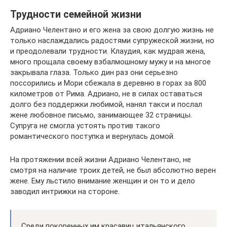
Трудности семейной жизни
Адриано Челентано и его жена за свою долгую жизнь не
только наслаждались радостями супружеской жизни, но
и преодолевали трудности. Клаудия, как мудрая жена,
много прощала своему взбалмошному мужу и на многое
закрывала глаза. Только дин раз они серьезно
поссорились и Мори сбежала в деревню в горах за 800
километров от Рима. Адриано, не в силах оставаться
долго без поддержки любимой, нанял такси и послал
жене любовное письмо, занимающее 32 страницы.
Супруга не смогла устоять против такого
романтического поступка и вернулась домой.
На протяжении всей жизни Адриано Челентано, не
смотря на наличие троих детей, не был абсолютно верен
жене. Ему льстило внимание женщин и он то и дело
заводил интрижки на стороне.
Среди покоренных им красавиц итальянского