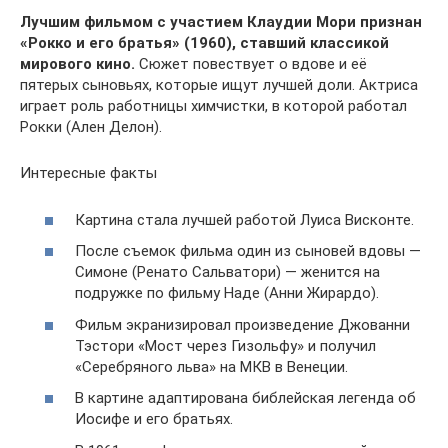
Лучшим фильмом с участием Клаудии Мори признан
«Рокко и его братья» (1960), ставший классикой
мирового кино.
Сюжет повествует о вдове и её
пятерых сыновьях, которые ищут лучшей доли. Актриса
играет роль работницы химчистки, в которой работал
Рокки (Ален Делон).
Интересные факты
Картина стала лучшей работой Луиса Висконте.
После съемок фильма один из сыновей вдовы —
Симоне (Ренато Сальватори) — женится на
подружке по фильму Наде (Анни Жирардо).
Фильм экранизировал произведение Джованни
Тэстори «Мост через Гизольфу» и получил
«Серебряного льва» на МКВ в Венеции.
В картине адаптирована библейская легенда об
Иосифе и его братьях.