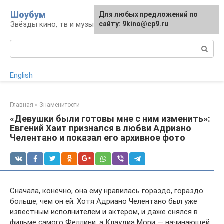
Перейти
Шоубум
Для любых предложений по
к
Звёзды кино, тв и музыки
сайту: 9kino@cp9.ru
контенту
Поиск:
English
Главная
»
Знаменитости
«Девушки были готовы мне с ним изменить»:
Евгений Хаит признался в любви Адриано
Челентано и показал его архивное фото
Сначала, конечно, она ему нравилась гораздо, гораздо
больше, чем он ей. Хотя Адриано Челентано был уже
известным исполнителем и актером, и даже снялся в
фильме самого Феллини, а Клаудиа Мори — начинающей