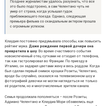
Позднее журналистам удалось разузнать, что все
это было подстроено, а сам Челентано чуть не
умер от страха, когда услышал гудок
приближающего поезда. Однако, следующая
премьера фильма со скандальным актером прошла
с огромным успехом.
Клаудия постоянно придумывала способы, как повысить
рейтинг мужа.
Даже рождение первой дочери она
превратила в шоу
. Во время счастливого события
новоиспеченный отец сутками не отходил от телефона,
так как гастролировал во Франции. По приезду в
Италию, он задарил цветами жену и весь роддом. Когда
был сделан первый снимок крошки Розиты, Челентано,
вроде бы случайно, оказался на телевизионном шоу и
фотографией девочки не могли наглядеться не только
её родители, но и многочисленные зрители канала.
Семья продолжала пополняться – после Розиты,
Адриано Челентано и Клаудиа Мори обзавелись еще