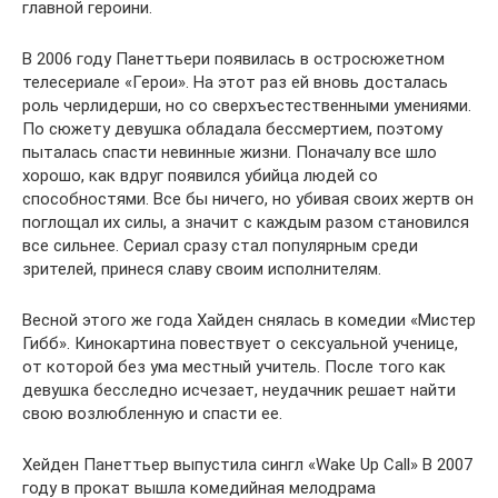
главной героини.
В 2006 году Панеттьери появилась в остросюжетном
телесериале «Герои». На этот раз ей вновь досталась
роль черлидерши, но со сверхъестественными умениями.
По сюжету девушка обладала бессмертием, поэтому
пыталась спасти невинные жизни. Поначалу все шло
хорошо, как вдруг появился убийца людей со
способностями. Все бы ничего, но убивая своих жертв он
поглощал их силы, а значит с каждым разом становился
все сильнее. Сериал сразу стал популярным среди
зрителей, принеся славу своим исполнителям.
Весной этого же года Хайден снялась в комедии «Мистер
Гибб». Кинокартина повествует о сексуальной ученице,
от которой без ума местный учитель. После того как
девушка бесследно исчезает, неудачник решает найти
свою возлюбленную и спасти ее.
Хейден Панеттьер выпустила сингл «Wake Up Call» В 2007
году в прокат вышла комедийная мелодрама