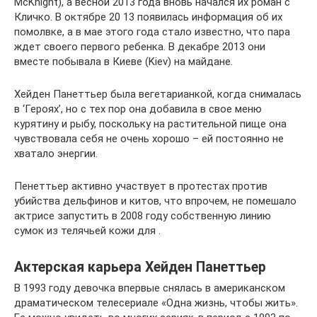
McKnight), а весной 2013 года вновь начался их роман с
Кличко. В октябре 20 13 появилась информация об их
помолвке, а в мае этого года стало известно, что пара
ждет своего первого ребенка. В декабре 2013 они
вместе побывала в Киеве (Kiev) на майдане.
Хейден Панеттьер была вегетарианкой, когда снималась
в ‘Героях’, но с тех пор она добавила в свое меню
курятину и рыбу, поскольку на растительной пище она
чувствовала себя не очень хорошо – ей постоянно не
хватало энергии.
Пенеттьер активно участвует в протестах против
убийства дельфинов и китов, что впрочем, не помешало
актрисе запустить в 2008 году собственную линию
сумок из телячьей кожи для .
Актерская карьера Хейден Панеттьер
В 1993 году девочка впервые снялась в американском
драматическом телесериале «Одна жизнь, чтобы жить».