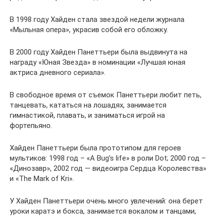
В 1998 году Хайден стала звездой недели журнала
«Мыльная опера», украсив собой его обложку.
В 2000 году Хайден Панеттьери была выдвинута на
награду «Юная Звезда» в номинации «Лучшая юная
актриса дневного сериала».
В свободное время от съемок Панеттьери любит петь,
танцевать, кататься на лошадях, занимается
гимнастикой, плавать, и заниматься игрой на
фортепьяно.
Хайден Панеттьери была прототипом для героев
мультиков: 1998 год – «A Bug’s life» в роли Dot; 2000 год –
«Динозавр», 2002 год — видеоигра Сердца Королевства»
и «The Mark of Kri».
У Хайден Панеттьери очень много увлечений: она берет
уроки каратэ и бокса, занимается вокалом и танцами,