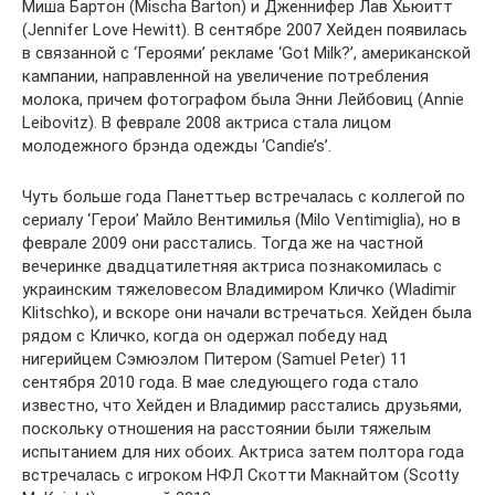
Миша Бартон (Mischa Barton) и Дженнифер Лав Хьюитт
(Jennifer Love Hewitt). В сентябре 2007 Хейден появилась
в связанной с ‘Героями’ рекламе ‘Got Milk?’, американской
кампании, направленной на увеличение потребления
молока, причем фотографом была Энни Лейбовиц (Annie
Leibovitz). В феврале 2008 актриса стала лицом
молодежного брэнда одежды ‘Candie’s’.
Чуть больше года Панеттьер встречалась с коллегой по
сериалу ‘Герои’ Майло Вентимилья (Milo Ventimiglia), но в
феврале 2009 они расстались. Тогда же на частной
вечеринке двадцатилетняя актриса познакомилась с
украинским тяжеловесом Владимиром Кличко (Wladimir
Klitschko), и вскоре они начали встречаться. Хейден была
рядом с Кличко, когда он одержал победу над
нигерийцем Сэмюэлом Питером (Samuel Peter) 11
сентября 2010 года. В мае следующего года стало
известно, что Хейден и Владимир расстались друзьями,
поскольку отношения на расстоянии были тяжелым
испытанием для них обоих. Актриса затем полтора года
встречалась с игроком НФЛ Скотти Макнайтом (Scotty