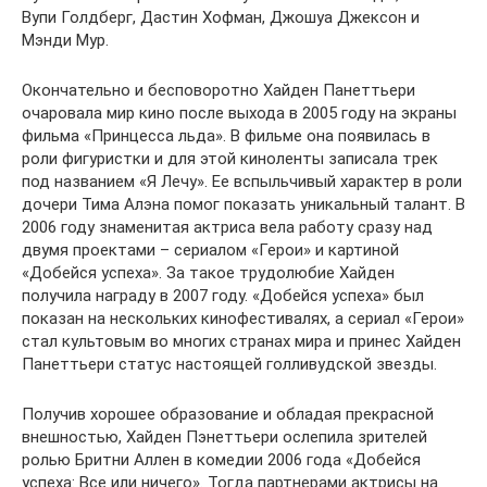
Вупи Голдберг, Дастин Хофман, Джошуа Джексон и
Мэнди Мур.
Окончательно и бесповоротно Хайден Панеттьери
очаровала мир кино после выхода в 2005 году на экраны
фильма «Принцесса льда». В фильме она появилась в
роли фигуристки и для этой киноленты записала трек
под названием «Я Лечу». Ее вспыльчивый характер в роли
дочери Тима Алэна помог показать уникальный талант. В
2006 году знаменитая актриса вела работу сразу над
двумя проектами – сериалом «Герои» и картиной
«Добейся успеха». За такое трудолюбие Хайден
получила награду в 2007 году. «Добейся успеха» был
показан на нескольких кинофестивалях, а сериал «Герои»
стал культовым во многих странах мира и принес Хайден
Панеттьери статус настоящей голливудской звезды.
Получив хорошее образование и обладая прекрасной
внешностью, Хайден Пэнеттьери ослепила зрителей
ролью Бритни Аллен в комедии 2006 года «Добейся
успеха: Все или ничего». Тогда партнерами актрисы на