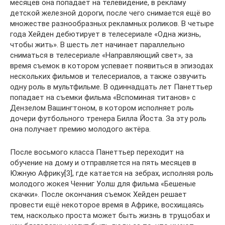
месяцев она попадает на телевидение, в рекламу
детской железной дороги, после чего снимается ещё во
множестве разнообразных рекламных роликов. В четыре
года Хейден дебютирует в телесериале «Одна жизнь,
чтобы жить». В шесть лет начинает параллельно
сниматься в телесериале «Направляющий свет», за
время съемок в котором успевает появиться в эпизодах
нескольких фильмов и телесериалов, а также озвучить
одну роль в мультфильме. В одиннадцать лет Панеттьер
попадает на съемки фильма «Вспоминая титанов» с
Дензелом Вашингтоном, в котором исполняет роль
дочери футбольного тренера Билла Йоста. За эту роль
она получает премию молодого актёра.
После восьмого класса Панеттьер переходит на
обучение на дому и отправляется на пять месяцев в
Южную Африку[3], где катается на зебрах, исполняя роль
молодого жокея Ченниг Уолш для фильма «Бешеные
скачки». После окончания съемок Хейден решает
провести ещё некоторое время в Африке, восхищаясь
тем, насколько проста может быть жизнь в трущобах и