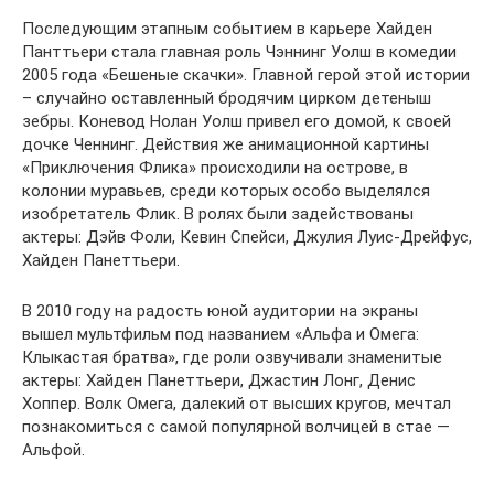
Последующим этапным событием в карьере Хайден
Панттьери стала главная роль Чэннинг Уолш в комедии
2005 года «Бешеные скачки». Главной герой этой истории
– случайно оставленный бродячим цирком детеныш
зебры. Коневод Нолан Уолш привел его домой, к своей
дочке Ченнинг. Действия же анимационной картины
«Приключения Флика» происходили на острове, в
колонии муравьев, среди которых особо выделялся
изобретатель Флик. В ролях были задействованы
актеры: Дэйв Фоли, Кевин Спейси, Джулия Луис-Дрейфус,
Хайден Панеттьери.
В 2010 году на радость юной аудитории на экраны
вышел мультфильм под названием «Альфа и Омега:
Клыкастая братва», где роли озвучивали знаменитые
актеры: Хайден Панеттьери, Джастин Лонг, Денис
Хоппер. Волк Омега, далекий от высших кругов, мечтал
познакомиться с самой популярной волчицей в стае —
Альфой.