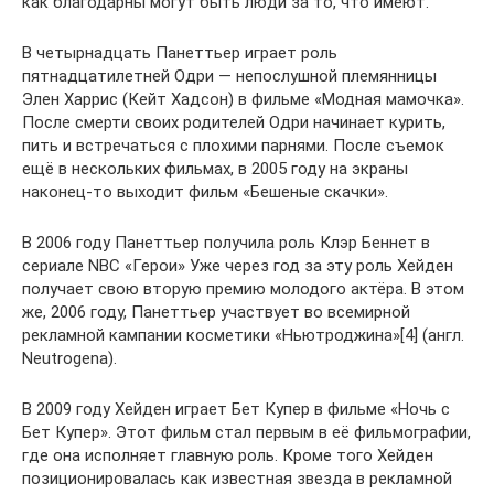
как благодарны могут быть люди за то, что имеют.
В четырнадцать Панеттьер играет роль
пятнадцатилетней Одри — непослушной племянницы
Элен Харрис (Кейт Хадсон) в фильме «Модная мамочка».
После смерти своих родителей Одри начинает курить,
пить и встречаться с плохими парнями. После съемок
ещё в нескольких фильмах, в 2005 году на экраны
наконец-то выходит фильм «Бешеные скачки».
В 2006 году Панеттьер получила роль Клэр Беннет в
сериале NBC «Герои» Уже через год за эту роль Хейден
получает свою вторую премию молодого актёра. В этом
же, 2006 году, Панеттьер участвует во всемирной
рекламной кампании косметики «Ньютроджина»[4] (англ.
Neutrogena).
В 2009 году Хейден играет Бет Купер в фильме «Ночь с
Бет Купер». Этот фильм стал первым в её фильмографии,
где она исполняет главную роль. Кроме того Хейден
позиционировалась как известная звезда в рекламной