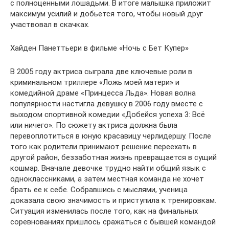
с полноценными лошадьми. В итоге малышка приложит
максимум усилий и добьется того, чтобы новый друг
участвовал в скачках.
Хайден Панеттьери в фильме «Ночь с Бет Купер»
В 2005 году актриса сыграла две ключевые роли в
криминальном триллере «Ложь моей матери» и
комедийной драме «Принцесса Льда». Новая волна
популярности настигла девушку в 2006 году вместе с
выходом спортивной комедии «Добейся успеха 3: Всё
или ничего». По сюжету актриса должна была
перевоплотиться в юную красавицу черлидершу. После
того как родители принимают решение переехать в
другой район, беззаботная жизнь превращается в сущий
кошмар. Вначале девочке трудно найти общий язык с
одноклассниками, а затем местная команда не хочет
брать ее к себе. Собравшись с мыслями, ученица
доказала свою значимость и приступила к тренировкам.
Ситуация изменилась после того, как на финальных
соревнованиях пришлось сражаться с бывшей командой