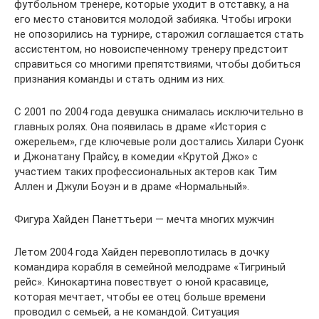
футбольном тренере, которые уходит в отставку, а на
его место становится молодой забияка. Чтобы игроки
не опозорились на турнире, старожил соглашается стать
ассистентом, но новоиспеченному тренеру предстоит
справиться со многими препятствиями, чтобы добиться
признания команды и стать одним из них.
С 2001 по 2004 года девушка снималась исключительно в
главных ролях. Она появилась в драме «История с
ожерельем», где ключевые роли достались Хилари Суонк
и Джонатану Прайсу, в комедии «Крутой Джо» с
участием таких профессиональных актеров как Тим
Аллен и Джули Боуэн и в драме «Нормальный».
Фигура Хайден Панеттьери — мечта многих мужчин
Летом 2004 года Хайден перевоплотилась в дочку
командира корабля в семейной мелодраме «Тигриный
рейс». Кинокартина повествует о юной красавице,
которая мечтает, чтобы ее отец больше времени
проводил с семьей, а не командой. Ситуация