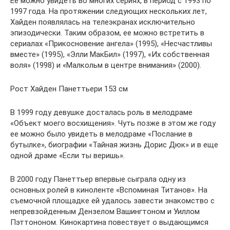
Ее можно увидеть во многих сериях, в период с 1993 по
1997 года. На протяжении следующих нескольких лет,
Хайден появлялась на телеэкранах исключительно
эпизодически. Таким образом, ее можно встретить в
сериалах «Прикосновение ангела» (1995), «Несчастливы
вместе» (1995), «Элли МакБил» (1997), «Их собственная
воля» (1998) и «Малкольм в центре внимания» (2000).
Рост Хайден Панеттьери 153 см
В 1999 году девушке досталась роль в мелодраме
«Объект моего восхищения». Чуть позже в этом же году
ее можно было увидеть в мелодраме «Послание в
бутылке», биографии «Тайная жизнь Дорис Дюк» и в еще
одной драме «Если ты веришь».
В 2000 году Панеттьер впервые сыграла одну из
основных ролей в киноленте «Вспоминая Титанов». На
съемочной площадке ей удалось завести знакомство с
непревзойденным Дензелом Вашингтоном и Уиллом
Пэттононом. Кинокартина повествует о выдающимся