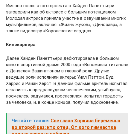
Именно после этого проекта о Хайден Панеттьери
заговорили как об актрисе с большим потенциалом.
Молодая актриса приняла участие в озвучивании многих
мультфильмов, включая: «Жизнь жуков», «Динозавр», а
также видеоигру «Королевские сердца».
Кинокарьера
Далее Хайден Панеттьери дебютировала в большом
кино в спортивной драме 2000 года «Вспоминая титанов»
с Дензелем Вашингтоном в главной роли. Другие
ведущие роли исполнили актеры: Уилл Пэттон, Вуд
Харрис и Райан Херст. В данном фильме зритель испытал
ненависть к предрассудкам человеческим, улыбнулся,
посмеялся, задумался, прослезился, испытал гордость
за человека, и, в конце концов, получил вдохновение.
Читайте также:
Светлана Хоркина беременна
во второй раз: кто отец. От кого гимнастка
родила первого ребенка