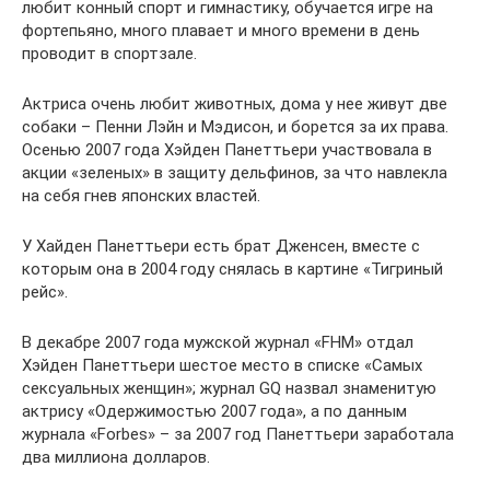
любит конный спорт и гимнастику, обучается игре на
фортепьяно, много плавает и много времени в день
проводит в спортзале.
Актриса очень любит животных, дома у нее живут две
собаки – Пенни Лэйн и Мэдисон, и борется за их права.
Осенью 2007 года Хэйден Панеттьери участвовала в
акции «зеленых» в защиту дельфинов, за что навлекла
на себя гнев японских властей.
У Хайден Панеттьери есть брат Дженсен, вместе с
которым она в 2004 году снялась в картине «Тигриный
рейс».
В декабре 2007 года мужской журнал «FHM» отдал
Хэйден Панеттьери шестое место в списке «Самых
сексуальных женщин»; журнал GQ назвал знаменитую
актрису «Одержимостью 2007 года», а по данным
журнала «Forbes» – за 2007 год Панеттьери заработала
два миллиона долларов.