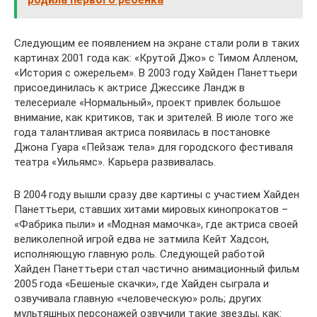
Следующим ее появлением на экране стали роли в таких
картинах 2001 года как: «Крутой Джо» с Тимом Алленом,
«История с ожерельем». В 2003 году Хайден Панеттьери
присоединилась к актрисе Джессике Ландж в
телесериале «Нормальный», проект привлек большое
внимание, как критиков, так и зрителей. В июле того же
года талантливая актриса появилась в постановке
Джона Гуара «Пейзаж тела» для городского фестиваля
театра «Уильямс». Карьера развивалась.
В 2004 году вышли сразу две картины с участием Хайден
Панеттьери, ставших хитами мировых кинопрокатов –
«Фабрика пыли» и «Модная мамочка», где актриса своей
великолепной игрой едва не затмила Кейт Хадсон,
исполняющую главную роль. Следующей работой
Хайден Панеттьери стал частично анимационный фильм
2005 года «Бешеные скачки», где Хайден сыграла и
озвучивала главную «человеческую» роль; других
мультяшных персонажей озвучили такие звезды, как: