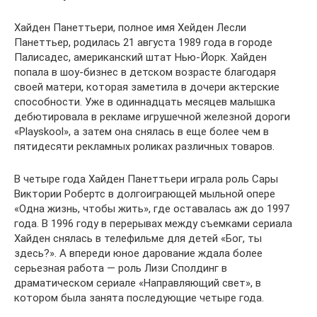
Хайден Панеттьери, полное имя Хейден Лесли
Панеттьер, родилась 21 августа 1989 года в городе
Палисадес, американский штат Нью-Йорк. Хайден
попала в шоу-бизнес в детском возрасте благодаря
своей матери, которая заметила в дочери актерские
способности. Уже в одиннадцать месяцев малышка
дебютировала в рекламе игрушечной железной дороги
«Playskool», а затем она снялась в еще более чем в
пятидесяти рекламных роликах различных товаров.
В четыре года Хайден Панеттьери играла роль Сары
Виктории Робертс в долгоиграющей мыльной опере
«Одна жизнь, чтобы жить», где оставалась аж до 1997
года. В 1996 году в перерывах между съемками сериала
Хайден снялась в телефильме для детей «Бог, ты
здесь?». А впереди юное дарование ждала более
серьезная работа — роль Лизи Сполдинг в
драматическом сериале «Направляющий свет», в
котором была занята последующие четыре года.