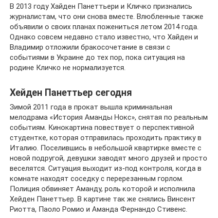
В 2013 году Хайден Панеттьери и Кличко признались
журналистам, что они снова вместе. Влюбленные также
объявили о своих планах пожениться летом 2014 года.
Однако совсем недавно стало известно, что Хайден и
Владимир отложили бракосочетание в связи с
событиями в Украине до тех пор, пока ситуация на
родине Кличко не нормализуется.
Хейден Панеттьер сегодня
Зимой 2011 года в прокат вышла криминальная
мелодрама «История Аманды Нокс», снятая по реальным
событиям. Кинокартина повествует о перспективной
студентке, которая отправилась проходить практику в
Италию. Поселившись в небольшой квартирке вместе с
новой подругой, девушки заводят много друзей и просто
веселятся. Ситуация выходит из-под контроля, когда в
комнате находят соседку с перерезанным горлом.
Полиция обвиняет Аманду, роль которой и исполнила
Хейден Панеттьер. В картине так же снялись Винсент
Риотта, Паоло Ромио и Аманда Фернандо Стивенс.