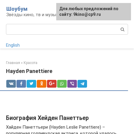
Перейти
Шоубум
Для любых предложений по
к
Звёзды кино, тв и музыки
сайту: 9kino@cp9.ru
контенту
Поиск:
English
Главная
»
Красота
Hayden Panettiere
Биография Хейден Панеттьер
Хайден Панеттьери (Hayden Leslie Panettiere) –
популярная голливудская актриса, которой удалось