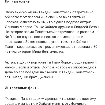
Личная жизнь
Свою личную жизнь Хайден Панеттьери старательно
оберегает от прессы и не спешила выставить ее
напоказ. Известно лишь, что лучшая подруга актрисы –
Даниэла Моррис. Также Хэйден дружна с Линдсей Лохан.
Некоторое время Панеттьери встречалась с рэпером
Ne-Yo , но спустя всего несколько месяцев они
расстались. Затем пошли слухи о том, что Хайден
Панеттьери связывают романтические отношения с 30-
летним актером Мило Вентимиглиа.
Актриса до сих пор живет в Нью-Йорке с родителями –
мамой Лесли и отцом Скипом, которые сопровождают
дочь во все поездки на съемки. У Хайден Панеттьери
есть младший брат Джансен.
Интересные факты
Фамилия Панеттьери — древняя итальянская, поэтому
родители запретили Хайден менять эту фамилию.