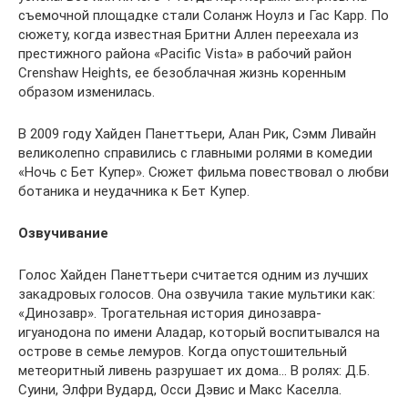
съемочной площадке стали Соланж Ноулз и Гас Карр. По
сюжету, когда известная Бритни Аллен переехала из
престижного района «Pacific Vista» в рабочий район
Crenshaw Heights, ее безоблачная жизнь коренным
образом изменилась.
В 2009 году Хайден Панеттьери, Алан Рик, Сэмм Ливайн
великолепно справились с главными ролями в комедии
«Ночь с Бет Купер». Сюжет фильма повествовал о любви
ботаника и неудачника к Бет Купер.
Озвучивание
Голос Хайден Панеттьери считается одним из лучших
закадровых голосов. Она озвучила такие мультики как:
«Динозавр». Трогательная история динозавра-
игуанодона по имени Аладар, который воспитывался на
острове в семье лемуров. Когда опустошительный
метеоритный ливень разрушает их дома… В ролях: Д.Б.
Суини, Элфри Вудард, Осси Дэвис и Макс Каселла.