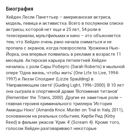
Биография
Хейден Лесли Панеттьер – американская актриса,
модель, певица и активистка. Всего в послужном списке
актрисы, которой нет еще и 25 лет, 54 роли в
телесериалах, мультфильмах и кино – это объясняется
тем, что Хейден очень рано начала сниматься и не
пропала с экранов, когда повзрослела. Уроженка Нью-
Йорка, она впервые появилась в рекламе в возрасте 11
месяцев. Актерская карьера пятилетней Хейден
началась с роли Сары Робертс (Sarah Roberts) в мыльной
опере ‘Одна жизнь, чтобы жить’ (One Life to Live, 1994-
1997) и Лиззи Сполдинг (Lizzie Spaulding) в
‘Направляющем свете’ (Guiding Light, 1996–2000). В 10 лет
она сыграла в спортивной драме ‘Вспоминая титанов’
(Remember the Titans, 2000). Другие ее заметные роли –
главная героиня криминального триллера ‘История
Аманды Нокс’ (Amanda Knox: Murder on Trial in Italy, 2011),
основанном на реальных событиях; Кирби Рид (Kirby
Reed) в фильме ужасов ‘Крик 4’ (Scream 4). Кроме того,
голосом Хейден разговаривают некоторые