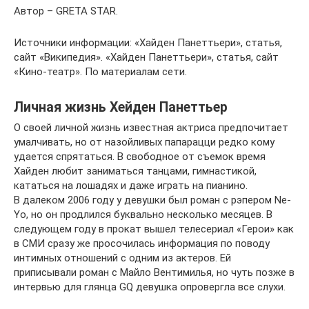
Автор – GRETA STAR.
Источники информации: «Хайден Панеттьери», статья,
сайт «Википедия». «Хайден Панеттьери», статья, сайт
«Кино-театр». По материалам сети.
Личная жизнь Хейден Панеттьер
О своей личной жизнь известная актриса предпочитает
умалчивать, но от назойливых папарацци редко кому
удается спрятаться. В свободное от съемок время
Хайден любит заниматься танцами, гимнастикой,
кататься на лошадях и даже играть на пианино.
В далеком 2006 году у девушки был роман с рэпером Ne-
Yo, но он продлился буквально несколько месяцев. В
следующем году в прокат вышел телесериал «Герои» как
в СМИ сразу же просочилась информация по поводу
интимных отношений с одним из актеров. Ей
приписывали роман с Майло Вентимилья, но чуть позже в
интервью для глянца GQ девушка опровергла все слухи.