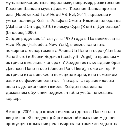
мультипликационные персонажи, например, решительная
Красная Шапка в мультфильме ‘Красная Шапка против
зла’ (Hoodwinked Too! Hood VS. Evil, 2011), красивая и
умная волчица Кейт в ‘Альфа и Омега: Клыкастая братва’
(Alpha and Omega, 2010) и лемур Сури (S uri) в ‘Динозавре’
(Dinosaur, 2000).
Хейден родилась 21 августа 1989 года в Палисейдс, штат
Нью-Йорк (Palisades, New York), в семье капитана
пожарного департамента Алана Ли Панеттьера (Alan Lee
Panettiere) и Лесли Воджел (Lesley R. Vogel), в прошлом –
актрисы в мыльных операх. У Хейден есть младший брат
Дженсен Панеттьер (Jansen Panettiere), тоже актер. У
актрисы итальянские и немецкие корни, и на немецком
языке ее фамилия означает ‘пекарь’. Старшие классы
вплоть до окончания школы Хейден провела на
домашнем обучении, видимо, чтобы учеба не мешала
карьере.
В конце 2006 года косметическая сделала Панеттьер
лицом своей следующей рекламной кампании – до нее
продукцию компании рекламировали такие звезды как