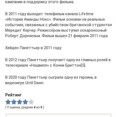
кампании в поддержку этого фильма.
В 2011 году выходит телефильм канала Lifetime
«История Аманды Нокс». Фильм основан на реальных
событиях, связанных с убийством британской студентки
Мередит Керчер. Режиссёром выступил оскароносный
Роберт Дорнхельм. Фильм вышел 21 февраля 2011 года.
Хейден Панеттьер в 2011 году
В 2012 году Панеттьер получает одну из главных ролей в
телесериале «Нэшвилл» с Конни Бриттон[5].
В 2020 году Панеттьер сыграла одну из героинь в
видеоигре Until Dawn.
Рейтинг
(
1
оценка, среднее
4
из
5
)