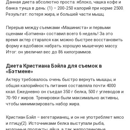
Данная диета абсолютно проста: яблоко, чашка кофе и
банка тунца в день: (1) – 200-250 калорий при норме 2500.
Результат: потеря жира, и большей части мышц.
Перерыв между съемками «Машиниста» и первыми
сценами «Бэтмена» составил всего 6 недель! За это
время актер старался как можно быстрее восстановить
форму и вдобавок набрать хорошую мышечную массу.
Итог: он увеличил вес до 86 килограммов.
Диета Кристиана Бэйла для съемок в
«Бэтмене»
Актеру требовалось очень быстро вернуть мышцы, и
общая калорийность питания составляла почти 4000
ккал. Ежедневно он съедал 350 г белка, 500 г углеводов и
70-90 г жиров. Тренировки были максимально активны,
чтобы минимизировать набор жира.
Кристиан Бэйл – вегетарианец, и он не употребляет мясо
и птицу(2). Источниками белка выступали рыба,
молочные продукты, яйца, а так жепротеиновые