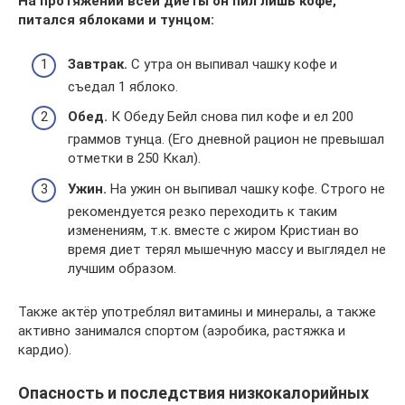
На протяжении всей диеты он пил лишь кофе,
питался яблоками и тунцом:
Завтрак.
С утра он выпивал чашку кофе и
съедал 1 яблоко.
Обед.
К Обеду Бейл снова пил кофе и ел 200
граммов тунца. (Его дневной рацион не превышал
отметки в 250 Ккал).
Ужин.
На ужин он выпивал чашку кофе. Строго не
рекомендуется резко переходить к таким
изменениям, т.к. вместе с жиром Кристиан во
время диет терял мышечную массу и выглядел не
лучшим образом.
Также актёр употреблял витамины и минералы, а также
активно занимался спортом (аэробика, растяжка и
кардио).
Опасность и последствия низкокалорийных