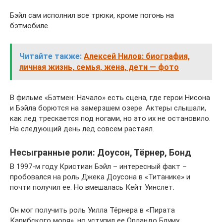
Бэйл сам исполнил все трюки, кроме погонь на
бэтмобиле.
Читайте также:
Алексей Нилов: биография,
личная жизнь, семья, жена, дети — фото
В фильме «Бэтмен: Начало» есть сцена, где герои Нисона
и Бэйла борются на замерзшем озере. Актеры слышали,
как лед трескается под ногами, но это их не остановило.
На следующий день лед совсем растаял.
Несыгранные роли: Доусон, Тёрнер, Бонд
В 1997-м году Кристиан Бэйл – интересный факт –
пробовался на роль Джека Доусона в «Титанике» и
почти получил ее. Но вмешалась Кейт Уинслет.
Он мог получить роль Уилла Тёрнера в «Пирата
Карибского моря», но уступил ее Орландо Блуму.