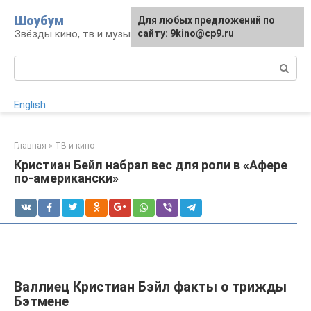
Перейти
Шоубум
Для любых предложений по
к
Звёзды кино, тв и музыки
сайту: 9kino@cp9.ru
контенту
Поиск:
English
Главная
»
ТВ и кино
Кристиан Бейл набрал вес для роли в «Афере
по-американски»
Валлиец Кристиан Бэйл факты о трижды
Бэтмене