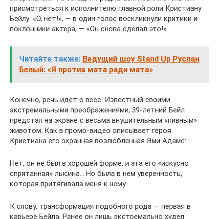
присмотреться к исполнителю главной роли Кристиану
Бейлу: «О, нет!», — в один голос воскликнули критики и
поклонники актера, — «Он снова сделал это!».
Читайте также:
Ведущий шоу Stand Up Руслан
Белый: «Я против мата ради мата»
Конечно, речь идет о весе. Известный своими
экстремальными преображениями, 39-летний Бейл
предстал на экране с весьма внушительным «пивным»
животом. Как в промо-видео описывает героя
Кристиана его экранная возлюбленная Эми Адамс:
Нет, он не был в хорошей форме, и эта его «искусно
спрятанная» лысина… Но была в нем уверенность,
которая притягивала меня к нему.
К слову, трансформация подобного рода — первая в
карьере Бейла. Ранее он лишь экстремально худел