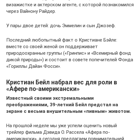
визажистке и актерском агенте, с которой познакомился
через Вайнону Райдер.
У пары двое детей: дочь Эммелин и сын Джозеф.
Последний любопытный факт о Кристиане Бэйле:
вместе со своей женой он поддерживает
природоохранные группы («Гринпис» и «Всемирный фонд
дикой природы») и состоит в совете попечителей Фонда
«Гориллы Дайан Фосси».
Кристиан Бейл набрал вес для роли в
«Афере по-американски»
Известный своими экстремальными
преображениями, 39-летний Бейл предстал на
экране с весьма внушительным «пивным» животом.
На прошлой неделе мы уже успели оценить новый
трейлер фильма Дэвида О. Рассела «Афера по-
американски», а сегодня предлагаем повнимательней