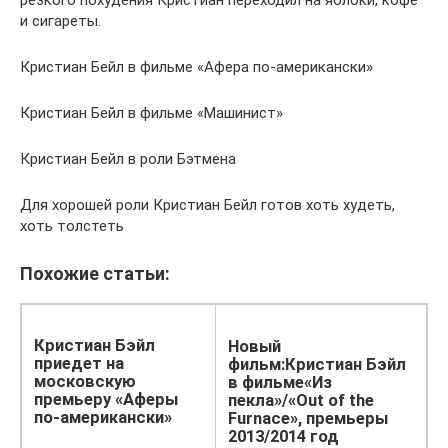
резкого похудения Кристиан переходил на яблоки, кофе
и сигареты.
Кристиан Бейл в фильме «Афера по-американски»
Кристиан Бейл в фильме «Машинист»
Кристиан Бейл в роли Бэтмена
Для хорошей роли Кристиан Бейл готов хоть худеть,
хоть толстеть
Похожие статьи:
Кристиан Бэйл
Новый
приедет на
фильм:Кристиан Бэйл
московскую
в фильме«Из
премьеру «Аферы
пекла»/«Out of the
по-американски»
Furnace», премьеры
2013/2014 год