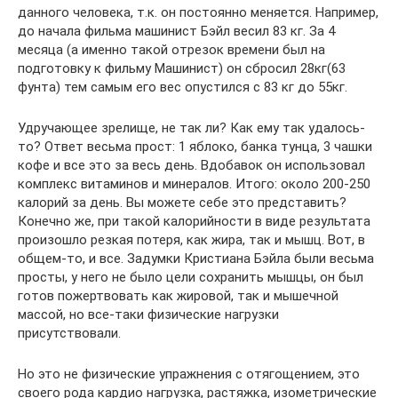
данного человека, т.к. он постоянно меняется. Например,
до начала фильма машинист Бэйл весил 83 кг. За 4
месяца (а именно такой отрезок времени был на
подготовку к фильму Машинист) он сбросил 28кг(63
фунта) тем самым его вес опустился с 83 кг до 55кг.
Удручающее зрелище, не так ли? Как ему так удалось-
то? Ответ весьма прост: 1 яблоко, банка тунца, 3 чашки
кофе и все это за весь день. Вдобавок он использовал
комплекс витаминов и минералов. Итого: около 200-250
калорий за день. Вы можете себе это представить?
Конечно же, при такой калорийности в виде результата
произошло резкая потеря, как жира, так и мышц. Вот, в
общем-то, и все. Задумки Кристиана Бэйла были весьма
просты, у него не было цели сохранить мышцы, он был
готов пожертвовать как жировой, так и мышечной
массой, но все-таки физические нагрузки
присутствовали.
Но это не физические упражнения с отягощением, это
своего рода кардио нагрузка, растяжка, изометрические