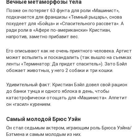
Вечные метаморфозы тела
Позже он потеряет 63 фунта для роли «Машинист»,
подкачается для франшизы «Темный рыцарь», снова
похудеет для «Бойца» и «Спасительного рассвета». А
ради роли в «Афере по-американски» Кристиан,
напротив, заметно прибавит вес.
Его описывают как не очень приятного человека. Артист
может вспылить и поскандалить (так вышло на съемках
ленты «Терминатор: Да придет спаситель»). Зато Бэйл
обожает животных, у него 2 собаки и три кошки.
Удивительный факт: Кристиан Бэйл довел свой рацион
до банки тунца и одного яблока в день, чтобы
катастрофически отощать для «Машиниста». Аппетит
он «гасил» курением.
Самый молодой Брюс Уэйн
Он стал седьмым актером, играющим роль Брюса Уэйна/
Бэтмена и самым молодым из них.