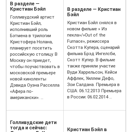
В разделе —
Кристиан Бэйл
В разделе — Кристиан
Бэйл
Голливудский артист
Кристиан Бэйл снялся в
Кристиан Бэйл,
новом фильме » Из
исполнивший роль
пекла»/»Out of the
Бэтмена в трилогии
Furnace», режиссера
Кристофера Нолана,
Скотта Купера, сценарий
планирует посетить
фильма Брэд Ингелсби,
российскую столицу. В
Скотт Купер. В фильме
Москву он приедет,
также приняли участие
чтобы поучаствовать в
Вуди Харрельсон, Кейси
московской премьере
Аффлек, Уиллем Дефо,
новой киноленты
Зои Салдана. Премьера в
Дэвида Оуэна Расселла
США: 06.12.2013 Премьера
«Афера по-
в России: 06.02.2014 …
американски». …
Голливудские дети
тогда и сейчас:
Кристиан Бэйл в