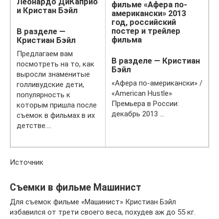
Леонардо ДиКаприо
фильме «Афера по-
и Кристан Бэйл
американски» 2013
год, российский
постер и трейлер
В разделе —
фильма
Кристиан Бэйл
Предлагаем вам
В разделе — Кристиан
посмотреть на то, как
Бэйл
выросли знаменитые
«Афера по-американски» /
голливудские дети,
«American Hustle»
популярность к
Премьера в России:
которым пришла после
декабрь 2013 …
съемок в фильмах в их
детстве….
Источник
Съемки в фильме Машинист
Для съемок фильме «Машинист» Кристиан Бэйл
избавился от трети своего веса, похудев аж до 55 кг.