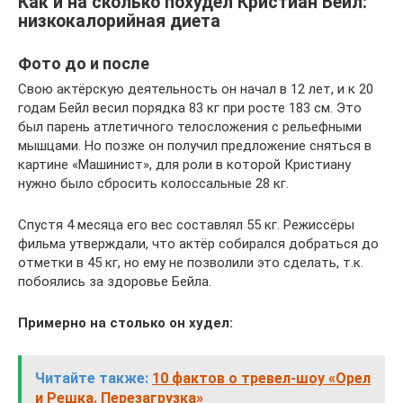
Как и на сколько похудел Кристиан Бейл:
низкокалорийная диета
Фото до и после
Свою актёрскую деятельность он начал в 12 лет, и к 20
годам Бейл весил порядка 83 кг при росте 183 см. Это
был парень атлетичного телосложения с рельефными
мышцами. Но позже он получил предложение сняться в
картине «Машинист», для роли в которой Кристиану
нужно было сбросить колоссальные 28 кг.
Спустя 4 месяца его вес составлял 55 кг. Режиссёры
фильма утверждали, что актёр собирался добраться до
отметки в 45 кг, но ему не позволили это сделать, т.к.
побоялись за здоровье Бейла.
Примерно на столько он худел:
Читайте также:
10 фактов о тревел-шоу «Орел
и Решка. Перезагрузка»