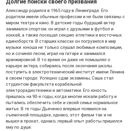
Долгие поиски своего призвания
Александр родился в 1965 году в Ленинграде. Его
родители имели обычные профессии и не были связаны с
миром театра и кино. В детские годы будущий актер
занимался спортом: он играл с друзьями в футбол и
хоккей, а также посещал секцию атлетики и восточных
единоборств. В старших классах он погрузился в мир
музыки: юноша не только слушал любимые композиции,
но и сочинял песни, играл на гитаре и занимался
аранжировкой. В то время он даже не помышлял о
карьере актера, собираясь после окончания школы
поступить в электротехнический институт имени Ленина
в своем городе. Успешно сдав экзамены, Саша стал
студентом факультета корабельной
электрорадиотехники и автоматики. Его юность
пришлась на 90-е годы, когда многие искали работу и
пытались обеспечить себе и своей семье нормальное
житье. В те годы Дьяченко впервые появился на
съемочной площадке, однако, этот фильм так и не
вышел в прокат, однако, первый опыт работы пришелся
ему по душе.