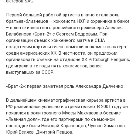
актеров SAG.
Первой большой работой артиста в кино стала роль
братьев-близнецов – хоккеиста НХЛ и охранника в банке
– в ленте известного российского режиссера Алексея
Балабанова «Брат-2» с Сергеем Бодровым. При
организации съемок хоккейного матча в США
создателям картины очень помогли знакомства актера
среди американских ХК. В частности, он предложил
организовать съемки на стадионе ХК Pittsburgh Penguins,
где играли в те годы пять хоккеистов, ранее
выступавших за СССР.
«Брат-2»: первая заметная роль Александра Дьяченко
В дальнейшем кинематографическая карьера артиста в
РФ развивалась успешно и стремительно. В 2001 году он
появился в роли грозного Муссы Махмаева в боевике
«Львиная доля», где его партнерами по съемочной
площадке были Николай Караченцов, Чулпан Хаматова,
Юрий Беляев, Дмитрий Певцов.