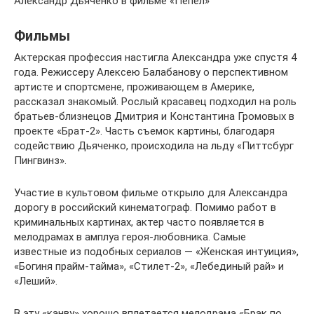
Александр Дьяченко в фильме «Пепел»
Фильмы
Актерская профессия настигла Александра уже спустя 4
года. Режиссеру Алексею Балабанову о перспективном
артисте и спортсмене, проживающем в Америке,
рассказал знакомый. Рослый красавец подходил на роль
братьев-близнецов Дмитрия и Константина Громовых в
проекте «Брат-2». Часть съемок картины, благодаря
содействию Дьяченко, происходила на льду «Питтсбург
Пингвинз».
Участие в культовом фильме открыло для Александра
дорогу в российский кинематограф. Помимо работ в
криминальных картинах, актер часто появляется в
мелодрамах в амплуа героя-любовника. Самые
известные из подобных сериалов — «Женская интуиция»,
«Богиня прайм-тайма», «Стилет-2», «Лебединый рай» и
«Леший».
В эту «канву» хорошо вплетается мелодрама «Брак по