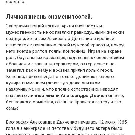
солдата.
Личная жизнь знаменитостей.
Завораживающий взгляд, яркая внешность и
мужественность не оставляют равнодушными женские
сердца и, хотя сам Александр Дьяченко с иронией
относится к признанию своей мужской красоты, вокруг
него всегда роятся толпы поклонниц. Играя на экране
роль брутальных красавцев, наделённых человеческим
обаянием и стальным характером, актёр даже и не
заметил, как к нему и в жизни прилип ярлык героя.
Конечно, поклонницы не только донимают своего
кумира вниманием (зачастую даже слишком
навязчивым), но и, что вполне естественно, наводят
справки о
личной жизни Александра Дьяченко
. Это,
без всякого сомнения, очень не нравится актёру и его
семье.
Биография Александра Дьяченко началась 12 июня 1965
года в Ленинграде. В детстве у будущего актёра было
множество увлечений, таких как игра в хоккей, занятия