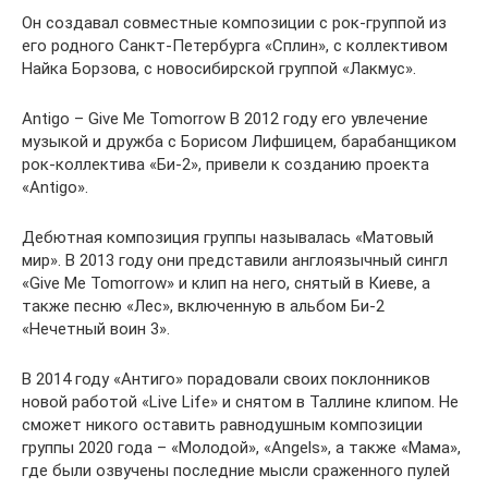
Он создавал совместные композиции с рок-группой из
его родного Санкт-Петербурга «Сплин», с коллективом
Найка Борзова, с новосибирской группой «Лакмус».
Antigo – Give Me Tomorrow В 2012 году его увлечение
музыкой и дружба с Борисом Лифшицем, барабанщиком
рок-коллектива «Би-2», привели к созданию проекта
«Antigo».
Дебютная композиция группы называлась «Матовый
мир». В 2013 году они представили англоязычный сингл
«Give Me Tomorrow» и клип на него, снятый в Киеве, а
также песню «Лес», включенную в альбом Би-2
«Нечетный воин 3».
В 2014 году «Антиго» порадовали своих поклонников
новой работой «Live Life» и снятом в Таллине клипом. Не
сможет никого оставить равнодушным композиции
группы 2020 года – «Молодой», «Angels», а также «Мама»,
где были озвучены последние мысли сраженного пулей