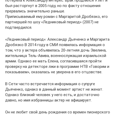
потеряла к Александру интерес. Брак продлился 9 лет и
был расторгнут в 2005 году, но по факту отношения
прервались значительно раньше.
Приписываемый ему роман с Маргаритой Дробязко, его
партнершей по шоу «Ледниковый период» (2007) не
подтвердился.
«Ледниковый период»: Александр Дьяченко и Маргарита
Дробязко В 2014 году в СМИ появилась информация о
том, что у актера объявилась 20-летняя дочь Эвелина,
жительница Тель-Авива, военнослужащая израильской
армии. Однако ее мать Елена, согласившаяся пройти
проверку на детекторе лжи в программе НТВ «Говорим и
показываем», оказалась не уверена в его отцовстве.
В Сети часто встречается информация о супруге
Дьяченко, однако в данный момент артист не женат.
Однако близкий человек у него есть, и достаточно
давно, но имя избранницы актер не афиширует.
Он не любит свой день рождения со времен пионерского