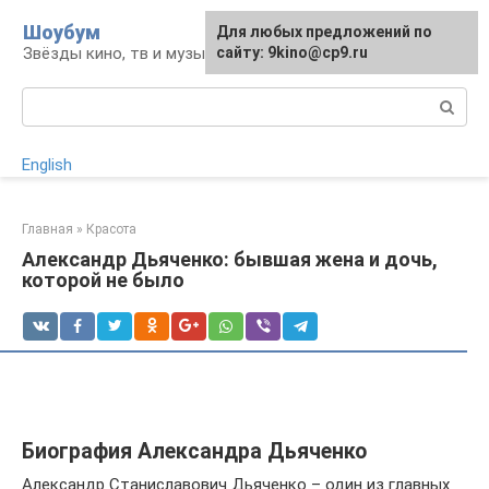
Перейти
Шоубум
Для любых предложений по
к
Звёзды кино, тв и музыки
сайту: 9kino@cp9.ru
контенту
Поиск:
English
Главная
»
Красота
Александр Дьяченко: бывшая жена и дочь,
которой не было
Биография Александра Дьяченко
Александр Станиславович Дьяченко – один из главных