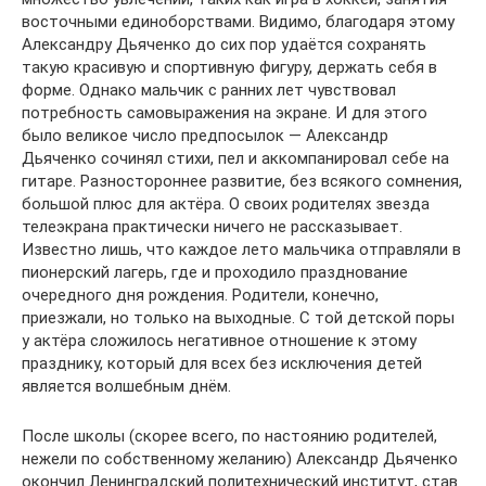
восточными единоборствами. Видимо, благодаря этому
Александру Дьяченко до сих пор удаётся сохранять
такую красивую и спортивную фигуру, держать себя в
форме. Однако мальчик с ранних лет чувствовал
потребность самовыражения на экране. И для этого
было великое число предпосылок — Александр
Дьяченко сочинял стихи, пел и аккомпанировал себе на
гитаре. Разностороннее развитие, без всякого сомнения,
большой плюс для актёра. О своих родителях звезда
телеэкрана практически ничего не рассказывает.
Известно лишь, что каждое лето мальчика отправляли в
пионерский лагерь, где и проходило празднование
очередного дня рождения. Родители, конечно,
приезжали, но только на выходные. С той детской поры
у актёра сложилось негативное отношение к этому
празднику, который для всех без исключения детей
является волшебным днём.
После школы (скорее всего, по настоянию родителей,
нежели по собственному желанию) Александр Дьяченко
окончил Ленинградский политехнический институт, став