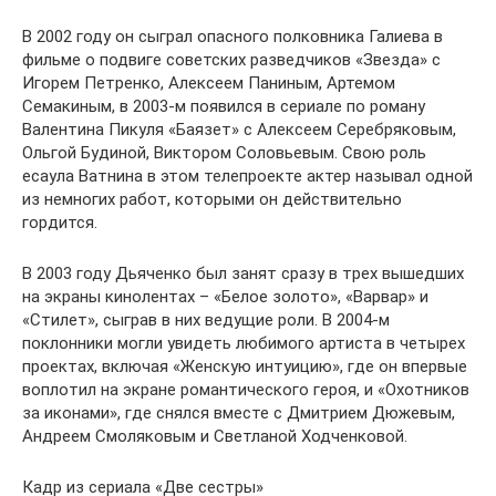
В 2002 году он сыграл опасного полковника Галиева в
фильме о подвиге советских разведчиков «Звезда» с
Игорем Петренко, Алексеем Паниным, Артемом
Семакиным, в 2003-м появился в сериале по роману
Валентина Пикуля «Баязет» с Алексеем Серебряковым,
Ольгой Будиной, Виктором Соловьевым. Свою роль
есаула Ватнина в этом телепроекте актер называл одной
из немногих работ, которыми он действительно
гордится.
В 2003 году Дьяченко был занят сразу в трех вышедших
на экраны кинолентах – «Белое золото», «Варвар» и
«Стилет», сыграв в них ведущие роли. В 2004-м
поклонники могли увидеть любимого артиста в четырех
проектах, включая «Женскую интуицию», где он впервые
воплотил на экране романтического героя, и «Охотников
за иконами», где снялся вместе с Дмитрием Дюжевым,
Андреем Смоляковым и Светланой Ходченковой.
Кадр из сериала «Две сестры»