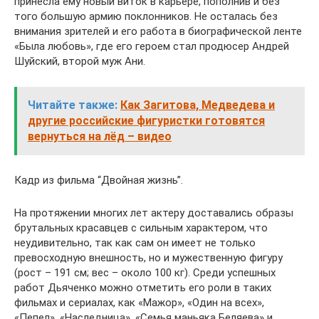
принесла ему новый виток в карьере, пополнив и без
того большую армию поклонников. Не осталась без
внимания зрителей и его работа в биографической ленте
«Была любовь», где его героем стал продюсер Андрей
Шуйский, второй муж Ани.
Читайте также:
Как Загитова, Медведева и
другие российские фигуристки готовятся
вернуться на лёд – видео
Кадр из фильма “Двойная жизнь”.
На протяжении многих лет актеру доставались образы
брутальных красавцев с сильным характером, что
неудивительно, так как сам он имеет не только
превосходную внешность, но и мужественную фигуру
(рост – 191 см; вес – около 100 кг). Среди успешных
работ Дьяченко можно отметить его роли в таких
фильмах и сериалах, как «Мажор», «Один на всех»,
«Пепел», «Наследница», «Семья маньяка Беляева» и