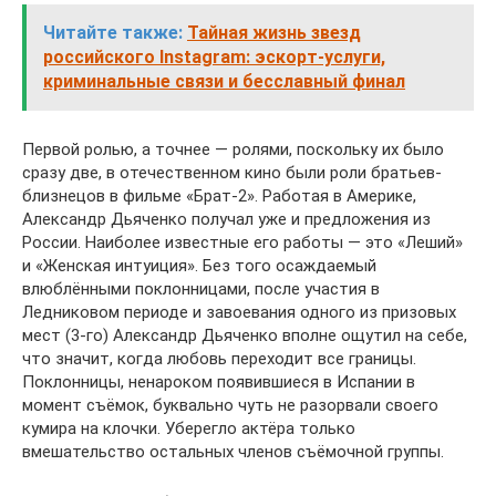
Читайте также:
Тайная жизнь звезд
российского Instagram: эскорт-услуги,
криминальные связи и бесславный финал
Первой ролью, а точнее — ролями, поскольку их было
сразу две, в отечественном кино были роли братьев-
близнецов в фильме «Брат-2». Работая в Америке,
Александр Дьяченко получал уже и предложения из
России. Наиболее известные его работы — это «Леший»
и «Женская интуиция». Без того осаждаемый
влюблёнными поклонницами, после участия в
Ледниковом периоде и завоевания одного из призовых
мест (3-го) Александр Дьяченко вполне ощутил на себе,
что значит, когда любовь переходит все границы.
Поклонницы, ненароком появившиеся в Испании в
момент съёмок, буквально чуть не разорвали своего
кумира на клочки. Уберегло актёра только
вмешательство остальных членов съёмочной группы.