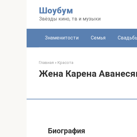
Перейти
Шоубум
к
контенту
Звёзды кино, тв и музыки
Знаменитости
Семья
Свадьб
Главная
»
Красота
Жена Карена Аванеся
Биография