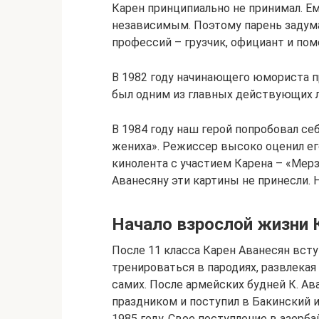
Карен принципиально не принимал. Е
независимым. Поэтому парень задума
профессий – грузчик, официант и пом
В 1982 году начинающего юмориста пр
был одним из главных действующих л
В 1984 году наш герой попробовал себ
жениха». Режиссер высоко оценил ег
кинолента с участием Карена – «Мерз
Аванесяну эти картины не принесли. 
Начало взрослой жизни 
После 11 класса Карен Аванесян вст
тренироваться в пародиях, развлекая
самих. После армейских будней К. А
праздником и поступил в Бакинский и
1985 году. Свое поступление в азерб