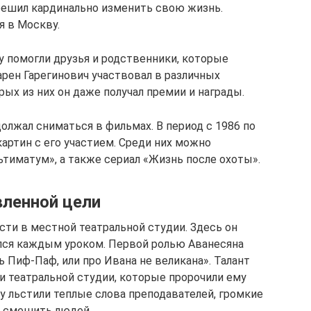
 решил кардинально изменить свою жизнь.
я в Москву.
у помогли друзья и родственники, которые
арен Гарегинович участвовал в различных
ых из них он даже получал премии и награды.
олжал сниматься в фильмах. В период с 1986 по
картин с его участием. Среди них можно
тиматум», а также сериал «Жизнь после охоты».
вленной цели
сти в местной театральной студии. Здесь он
лся каждым уроком. Первой ролью Аванесяна
 Пиф-Паф, или про Ивана не великана». Талант
и театральной студии, которые пророчили ему
у льстили теплые слова преподавателей, громкие
л смешить людей.