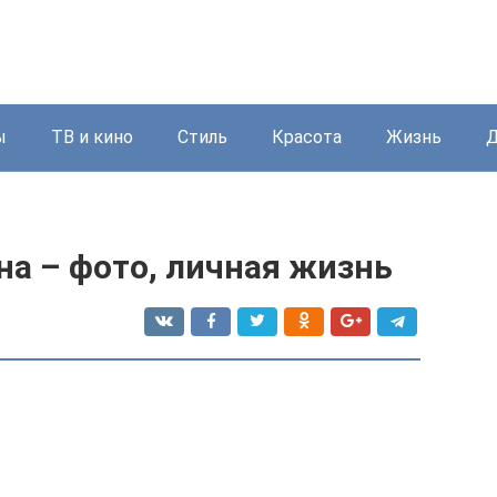
ы
ТВ и кино
Стиль
Красота
Жизнь
Д
на – фото, личная жизнь