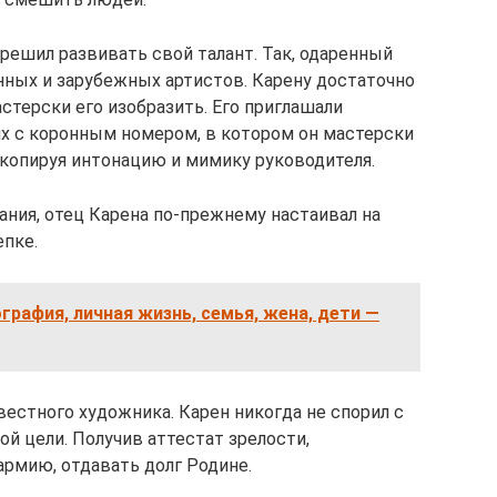
 решил развивать свой талант. Так, одаренный
нных и зарубежных артистов. Карену достаточно
астерски его изобразить. Его приглашали
х с коронным номером, в котором он мастерски
копируя интонацию и мимику руководителя.
ания, отец Карена по-прежнему настаивал на
епке.
ография, личная жизнь, семья, жена, дети —
естного художника. Карен никогда не спорил с
ой цели. Получив аттестат зрелости,
рмию, отдавать долг Родине.