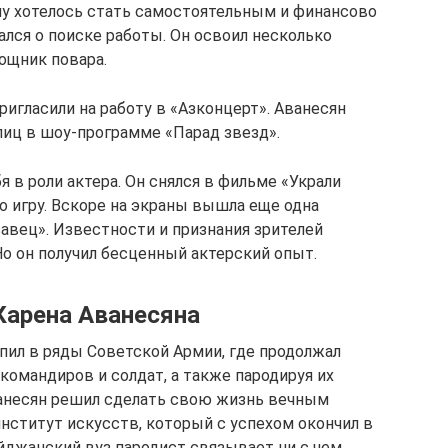
му хотелось стать самостоятельным и финансово
лся о поиске работы. Он освоил несколько
ощник повара.
игласили на работу в «Азконцерт». Аванесян
иц в шоу-программе «Парад звезд».
я в роли актера. Он снялся в фильме «Украли
о игру. Вскоре на экраны вышла еще одна
авец». Известности и признания зрителей
Но он получил бесценный актерский опыт.
Карена Аванесяна
упил в ряды Советской Армии, где продолжал
 командиров и солдат, а также пародируя их
ванесян решил сделать свою жизнь вечным
нститут искусств, который с успехом окончил в
айджанский вуз пародист связывает ни с чем