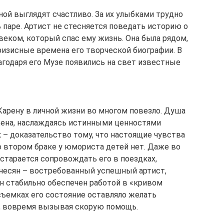
ной выглядят счастливо. За их улыбками трудно
 паре. Артист не стесняется поведать историю о
веком, который спас ему жизнь. Она была рядом,
 кризисные времена его творческой биографии. В
лагодаря его Музе появились на свет известные
Карену в личной жизни во многом повезло. Душа
жена, наслаждаясь истинными ценностями
к – доказательство тому, что настоящие чувства
Во втором браке у юмориста детей нет. Даже во
старается сопровождать его в поездках,
ванесян – востребованный успешный артист,
Он стабильно обеспечен работой в «кривом
 съемках его состояние оставляло желать
м, вовремя вызывая скорую помощь.