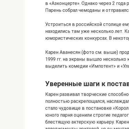
в «Азконцерте». Однако через 2 года
Парень собрал чемоданы и отправилс
Устроиться в российской столице ем
находились там уже несколько лет. К
юмористических конкурсах. В некотор
Карен Аванесян (фото см. выше) прод
1999 гг. на экраны вышло несколько 
выделить комедии «Импотент» и «Уль
Уверенные шаги к поста
Карен развивал творческие способно
полностью раскрепощался, наслажда
стало чудовище в постановке «Король
юного парня оценили строгие педагог
блестящую актерскую карьеру. Карен
аплодисменты зрителей, но он мечта