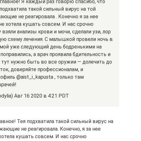
главное! Я каждый раз говорю спасибо, что
я подхватила такой сильный вирус на той
ающие не реагировала . Конечно я за нее
не хотела кушать совсем. И нас срочно
 взяли анализы крови и мочи, сделали узи, лор
ую схему лечения. С малышкой провели ночь в
омой уже следующий день бодренькими на
оправились, а врач проявила бдительность и
, тут нужно быть во все оружии — долечить до
еток, доверяйте профессионалам, и
филь @aist_i_kapusta , только там
рачей!
dylia) Авг 16 2020 в 4:21 PDT
авное! Тея подхватила такой сильный вирус на
жающие не реагировала. Конечно, я за нее
 хотела кушать совсем. И нас срочно