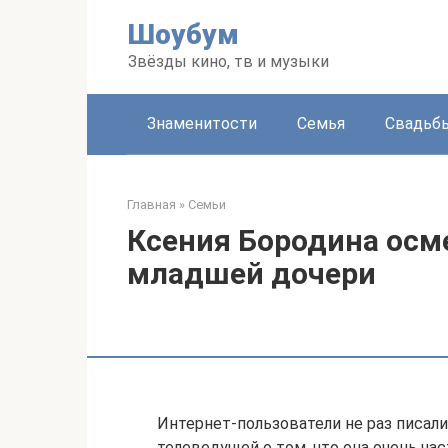
Перейти
Шоубум
к
контенту
Звёзды кино, тв и музыки
Знаменитости
Семья
Свадьб
Главная
»
Семьи
Ксения Бородина осм
младшей дочери
Интернет-пользователи не раз писал
телеведущей о том, что она очень ча