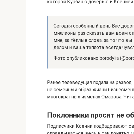
которой Курбан с дочерью и Ксенией
Сегодня особенный день Вас дорог
миллионы раз сказать вам всем с
мне, за тёплые слова, за то что в
делом и ваша теплота всегда чувс
Фото опубликовано borodylia (@boro
Ранее телеведущая подала на развод
не семейный образ жизни бизнесмена.
многократных изменах Омарова. Чита
Поклонники просят не о
Подписчики Ксении подбадривают сво
оправдываться, ведь и так понятно, 