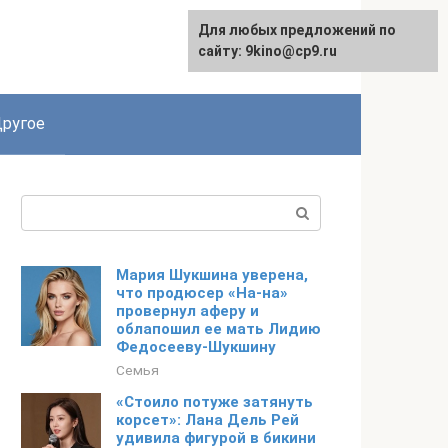
Для любых предложений по
English
сайту: 9kino@cp9.ru
ругое
Поиск:
Мария Шукшина уверена,
что продюсер «На-на»
провернул аферу и
облапошил ее мать Лидию
Федосееву-Шукшину
Семья
«Стоило потуже затянуть
корсет»: Лана Дель Рей
удивила фигурой в бикини