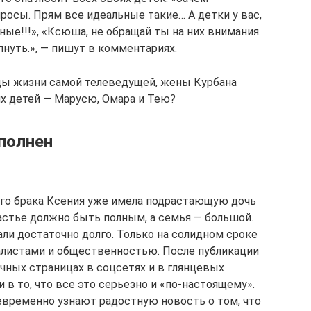
росы. Прям все идеальные такие… А детки у вас,
ные!!!», «Ксюша, не обращай ты на них внимания.
нуть.», — пишут в комментариях.
ды жизни самой телеведущей, жены Курбана
х детей — Марусю, Омара и Тею?
ыполнен
ого брака Ксения уже имела подрастающую дочь
счастье должно быть полным, а семья — большой.
ли достаточно долго. Только на солидном сроке
алистами и общественностью. После публикации
чных страницах в соцсетях и в глянцевых
 в то, что все это серьезно и «по-настоящему».
евременно узнают радостную новость о том, что