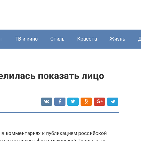
ы
ТВ и кино
Стиль
Красота
Жизнь
Д
елилась показать лицо
и в комментариях к публикациям российской
сто выставляет фото маленькой Теоны, в то