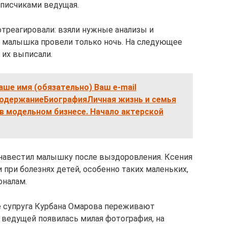
дписчиками ведущая.
отреагировали: взяли нужные анализы и
 и малышка провели только ночь. На следующее
 их выписали.
ше имя (обязательно) Ваш e-mail
СодержаниеБиографияЛичная жизнь и семья
 модельном бизнесе. Начало актерской
 навестил малышку после выздоровления. Ксения
при болезнях детей, особенно таких маленьких,
оналам.
е супруга Курбана Омарова переживают
 ведущей появилась милая фотография, на