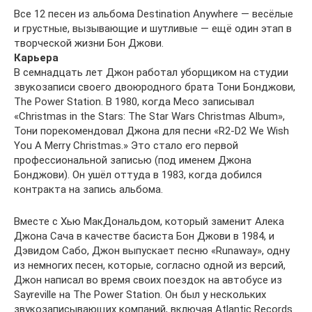
Все 12 песен из альбома Destination Anywhere — весёлые
и грустные, вызывающие и шутливые — ещё один этап в
творческой жизни Бон Джови.
Карьера
В семнадцать лет Джон работал уборщиком на студии
звукозаписи своего двоюродного брата Тони Бонджови,
The Power Station. В 1980, когда Meco записывал
«Christmas in the Stars: The Star Wars Christmas Album»,
Тони порекомендовал Джона для песни «R2-D2 We Wish
You A Merry Christmas.» Это стало его первой
профессиональной записью (под именем Джона
Бонджови). Он ушёл оттуда в 1983, когда добился
контракта на запись альбома.
Вместе с Хью МакДональдом, который заменит Алека
Джона Сача в качестве басиста Бон Джови в 1984, и
Дэвидом Сабо, Джон выпускает песню «Runaway», одну
из немногих песен, которые, согласно одной из версий,
Джон написал во время своих поездок на автобусе из
Sayreville на The Power Station. Он был у нескольких
звукозаписывающих компаний, включая Atlantic Records