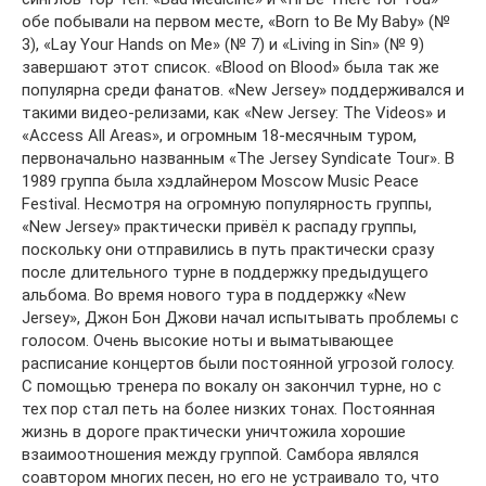
обе побывали на первом месте, «Born to Be My Baby» (№
3), «Lay Your Hands on Me» (№ 7) и «Living in Sin» (№ 9)
завершают этот список. «Blood on Blood» была так же
популярна среди фанатов. «New Jersey» поддерживался и
такими видео-релизами, как «New Jersey: The Videos» и
«Access All Areas», и огромным 18-месячным туром,
первоначально названным «The Jersey Syndicate Tour». В
1989 группа была хэдлайнером Moscow Music Peace
Festival. Несмотря на огромную популярность группы,
«New Jersey» практически привёл к распаду группы,
поскольку они отправились в путь практически сразу
после длительного турне в поддержку предыдущего
альбома. Во время нового тура в поддержку «New
Jersey», Джон Бон Джови начал испытывать проблемы с
голосом. Очень высокие ноты и выматывающее
расписание концертов были постоянной угрозой голосу.
С помощью тренера по вокалу он закончил турне, но с
тех пор стал петь на более низких тонах. Постоянная
жизнь в дороге практически уничтожила хорошие
взаимоотношения между группой. Самбора являлся
соавтором многих песен, но его не устраивало то, что