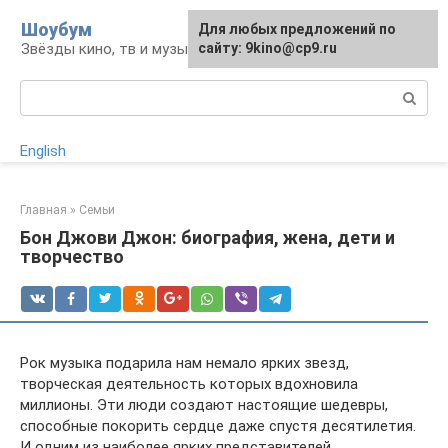
Перейти
Шоубум
Для любых предложений по
к
Звёзды кино, тв и музыки
сайту: 9kino@cp9.ru
контенту
Поиск:
English
Главная
»
Семьи
Бон Джови Джон: биография, жена, дети и
творчество
Рок музыка подарила нам немало ярких звезд,
творческая деятельность которых вдохновила
миллионы. Эти люди создают настоящие шедевры,
способные покорить сердце даже спустя десятилетия.
И одним из наиболее ярких представителей