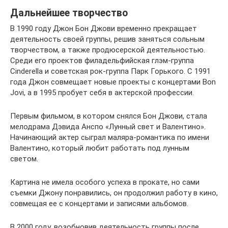
Дальнейшее творчество
В 1990 году Джон Бон Джови временно прекращает
деятельность своей группы, решив заняться сольным
творчеством, а также продюсерской деятельностью.
Среди его проектов филадельфийская глэм-группа
Cinderella и советская рок-группа Парк Горького. С 1991
года Джон совмещает новые проекты с концертами Bon
Jovi, а в 1995 пробует себя в актерской профессии.
Первым фильмом, в котором снялся Бон Джови, стала
мелодрама Дэвида Анспо «Лунный свет и Валентино».
Начинающий актер сыграл маляра-романтика по имени
Валентино, который любит работать под лунным
светом.
Картина не имела особого успеха в прокате, но сами
съемки Джону понравились, он продолжил работу в кино,
совмещая ее с концертами и записями альбомов.
В 2000 году, возобновив деятельность группы после