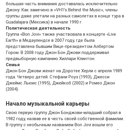
большая часть внимания доставалась исключительно
Джону. Как замечено в «VH1’s Behind the Music», члены
группы даже улетали на разных самолетах в конце тура в
Guadalajara (Мексика) в начале 1990 г.
Политическая деятельность
Группа «Bon Jovi» также участвовала в концерте «Live
Earth» в Медаулендсе в 2007 году, где была
представлена бывшим Вице-президентом Албертом
Гором. В 2008 году Джон Бон Джови поддерживал
предвыборную кампанию Хиллари Клинтон.
Семья
Джон Бон Джови женат на Доротее Херли с апреля 1989
года. Четверо детей: Стефани Роуз (1993), Джесси
Джеймс Льюис (1995), Джейкоб (2002) и Ромео Джон
(2004).
Начало музыкальной карьеры
Свою первую группу Джон Бонджови-младший собрал в
1982 году, назвав ее в честь своей собственной фамилии.
В группу с необычным названием Bon Jovi вошли его