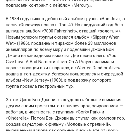
подписали контракт с лейблом «Mercury».
В 1984 году вышел дебютный альбом группы «Bon Jovi», а
песня «Runaway» вошла в Топ-40. На следующий год был
выпущен альбом «7800 Fahrenheit», ставший «золотым».
Новым успехом группы оказался альбом «Slippery When
Wet» (1986), проданный тиражом более 28 миллионов
экземпляров по всему миру и поднявший Джона Бон
Джови на «звездные» высоты. Две песни с него «You
Give Love A Bad Name» и «Livin’ On A Prayer» занимали
первые позиции в хит-парадах, а «Wanted Dead or Alive»
вошла в топ-десятку. Успехом пользовался и очередной
альбом «New Jersey» (1988), в поддержку которого
группа провела гастрольный тур.
Затем Джон Бон Джови стал уделять больше внимания
другим своим проектам: он занялся продюсированием —
работал, в частности, с группами «Gorky Park» и
«Cinderella». Потом Бон Джови выступил как композитор,
создав саундтрек к фильму «Молодые стрелки-II»,
выпущенный вскоре как сольный диск «Blaze of Glory»