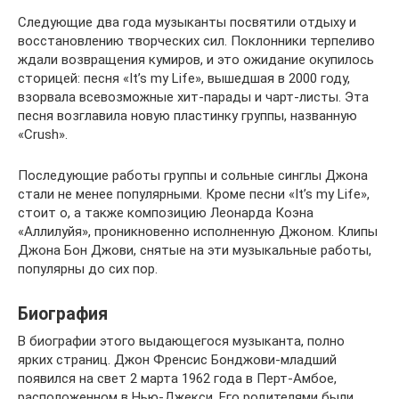
Следующие два года музыканты посвятили отдыху и
восстановлению творческих сил. Поклонники терпеливо
ждали возвращения кумиров, и это ожидание окупилось
сторицей: песня «It’s my Life», вышедшая в 2000 году,
взорвала всевозможные хит-парады и чарт-листы. Эта
песня возглавила новую пластинку группы, названную
«Crush».
Последующие работы группы и сольные синглы Джона
стали не менее популярными. Кроме песни «It’s my Life»,
стоит о, а также композицию Леонарда Коэна
«Аллилуйя», проникновенно исполненную Джоном. Клипы
Джона Бон Джови, снятые на эти музыкальные работы,
популярны до сих пор.
Биография
В биографии этого выдающегося музыканта, полно
ярких страниц. Джон Френсис Бонджови-младший
появился на свет 2 марта 1962 года в Перт-Амбое,
расположенном в Нью-Джекси. Его родителями были