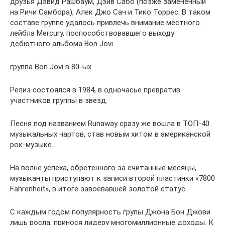
друзья Дэвид Рашбаум, Дэйв Сабо (позже замененный
на Ричи Самбора), Алек Джо Сач и Тико Торрес. В таком
составе группе удалось привлечь внимание местного
лейбла Mercury, поспособствовавшего выходу
дебютного альбома Bon Jovi.
группа Bon Jovi в 80-ых
Релиз состоялся в 1984, в одночасье превратив
участников группы в звезд.
Песня под названием Runaway сразу же вошла в ТОП-40
музыкальных чартов, став новым хитом в американской
рок-музыке.
На волне успеха, обретенного за считанные месяцы,
музыканты приступают к записи второй пластинки «7800
Fahrenheit», в итоге завоевавшей золотой статус.
С каждым годом популярность групы Джона Бон Джови
лишь росла, принося лидеру многомиллионные доходы. К