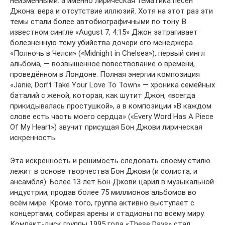
неизменными: а именно лирическая тематика песен
Джона: вера и отсутствие иллюзий. Хотя на этот раз эти
темы стали более автобиографичными по тону. В
известном сингле «August 7, 4:15» Джон затрагивает
болезненную тему убийства дочери его менеджера.
«Полночь в Челси» («Midnight in Chelsea»), первый сингл
альбома, — возвышенное повествование о времени,
проведённом в Лондоне. Полная энергии композиция
«Janie, Don’t Take Your Love To Town» — хроника семейных
баталий с женой, которая, как шутит Джон, «всегда
прикидывалась простушкой», а в композиции «В каждом
слове есть часть моего сердца» («Every Word Has A Piece
Of My Heart») звучит присущая Бон Джови лирическая
искренность.
Эта искренность и решимость следовать своему стилю
лежит в основе творчества Бон Джови (и солиста, и
ансамбля). Более 13 лет Бон Джови царил в музыкальной
индустрии, продав более 75 миллионов альбомов во
всём мире. Кроме того, группа активно выступает с
концертами, собирая арены и стадионы по всему миру.
Компакт-диск группы 1995 года «These Days» стал