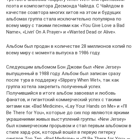
поэта и композитора Десмонда Чайлда. С Чайлдом в
качестве соавтора многих хитов на этом и будущих
альбомах группа стала исключительно популярна по
всему миру с такими песнями как «You Give Love a Bad
Name», «Livin’ On A Prayer» и «Wanted Dead or Alive».
Альбом был продан в количестве 28 миллионов копий по
всему миру с момента выпуска в 1986 году.
Следующим альбомом Бон Джови был «New Jersey»
выпущенный в 1988 году. Альбом был записан сразу
после тура в поддержу «Slippery When Wet», так как
группа хотела закрепить полученный успех.
Получившийся в итоге альбом завоевал и любовь
фанатов, и гигантский коммерческий успех с такими
хитами как «Bad Medicine», «Lay Your Hands on Me» и «I’ll
Be There for You», которые до сих пор являются яркими
украшениями живых выступлений группы. «New Jersey»
был коммерческим прорывом и стал первым альбомом в
стиле хард-рок, который вошёл в первую пятерку
синглов Top Ten. «Bad Medicine» и «I’ll Be There for You» —