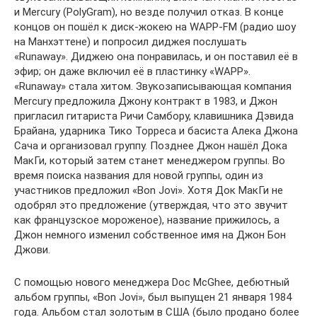
и Mercury (PolyGram), но везде получил отказ. В конце
концов он пошёл к диск-жокею на WAPP-FM (радио шоу
на Манхэттене) и попросил диджея послушать
«Runaway». Диджею она понравилась, и он поставил её в
эфир; он даже включил её в пластинку «WAPP».
«Runaway» стала хитом. Звукозаписывающая компания
Mercury предложила Джону контракт в 1983, и Джон
пригласил гитариста Ричи Самбору, клавишника Дэвида
Брайана, ударника Тико Торреса и басиста Алека Джона
Сача и организовал группу. Позднее Джон нашёл Дока
МакГи, который затем станет менеджером группы. Во
время поиска названия для новой группы, один из
участников предложил «Bon Jovi». Хотя Док МакГи не
одобрял это предложение (утверждая, что это звучит
как французское мороженое), название прижилось, а
Джон немного изменил собственное имя на Джон Бон
Джови.
С помощью нового менеджера Doc McGhee, дебютный
альбом группы, «Bon Jovi», был выпущен 21 января 1984
года. Альбом стал золотым в США (было продано более