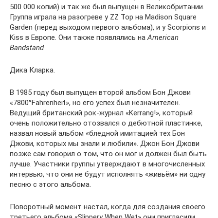
500 000 копий) и так же был выпущен в Великобритании.
Группа играла на разогреве у ZZ Top на Madison Square
Garden (перед выходом первого альбома), и у Scorpions и
Kiss в Европе. Они также появлялись на
American
Bandstand
Дика Кларка.
В 1985 году был выпущен второй альбом Бон Джови
«7800°Fahrenheit», но его успех был незначителен.
Ведущий британский рок-журнал «Kerrang!», который
очень положительно отозвался о дебютной пластинке,
назвал новый альбом «бледной имитацией тех Бон
Джови, которых мы знали и любили». Джон Бон Джови
позже сам говорил о том, что он мог и должен был быть
лучше. Участники группы утверждают в многочисленных
интервью, что они не будут исполнять «живьём» ни одну
песню с этого альбома.
Поворотный момент настал, когда для создания своего
третьего альбома «Slippery When Wet» они пригласили