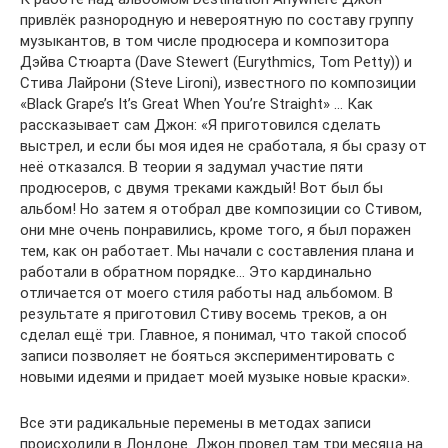
привлёк разнородную и невероятную по составу группу
музыкантов, в том числе продюсера и композитора
Дэйва Стюарта (Dave Stewert (Eurythmics, Tom Petty)) и
Стива Лайрони (Steve Lironi), известного по композиции
«Black Grape’s It’s Great When You’re Straight» … Как
рассказывает сам Джон: «Я приготовился сделать
выстрел, и если бы моя идея не сработала, я бы сразу от
неё отказался. В теории я задумал участие пяти
продюсеров, с двумя треками каждый! Вот был бы
альбом! Но затем я отобрал две композиции со Стивом,
они мне очень понравились, кроме того, я был поражен
тем, как он работает. Мы начали с составления плана и
работали в обратном порядке… Это кардинально
отличается от моего стиля работы над альбомом. В
результате я приготовил Стиву восемь треков, а он
сделал ещё три. Главное, я понимал, что такой способ
записи позволяет не бояться экспериментировать с
новыми идеями и придает моей музыке новые краски».
Все эти радикальные перемены в методах записи
происходили в Лондоне. Джон провел там три месяца на