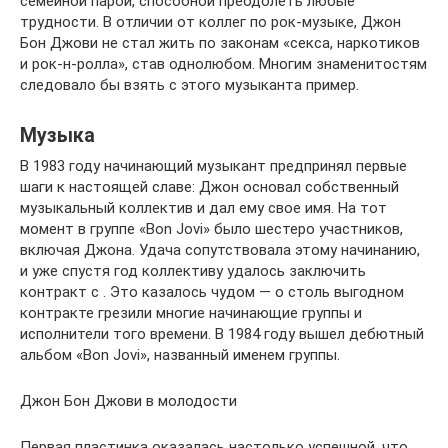
семейной парой, способной преодолеть любые
трудности. В отличии от коллег по рок-музыке, Джон
Бон Джови не стал жить по законам «секса, наркотиков
и рок-н-ролла», став однолюбом. Многим знаменитостям
следовало бы взять с этого музыканта пример.
Музыка
В 1983 году начинающий музыкант предпринял первые
шаги к настоящей славе: Джон основал собственный
музыкальный коллектив и дал ему свое имя. На тот
момент в группе «Bon Jovi» было шестеро участников,
включая Джона. Удача сопутствовала этому начинанию,
и уже спустя год коллективу удалось заключить
контракт с . Это казалось чудом — о столь выгодном
контракте грезили многие начинающие группы и
исполнители того времени. В 1984 году вышел дебютный
альбом «Bon Jovi», названный именем группы.
Джон Бон Джови в молодости
Первая пластинка оказалась настолько успешной, что