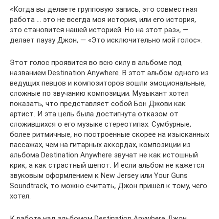
«Когда вы делаете групповую запись, это совместная
работа … это не всегда моя история, или его история,
это становится нашей историей. Но на этот раз», —
делает паузу Джон, — «Это исключительно мой голос».
Этот голос проявится во всю силу в альбоме под
названием Destination Anywhere. В этот альбом одного из
ведущих певцов и композиторов вошли эмоциональные,
сложные по звучанию композиции. Музыкант хотел
показать, что представляет собой Бон Джови как
артист. И эта цель была достигнута отказом от
сложившихся о его музыке стереотипах. Сумбурные,
более ритмичные, но построенные скорее на изысканных
пассажах, чем на гитарных аккордах, композиции из
альбома Destination Anywhere звучат не как истошный
крик, а как страстный шепот. И если альбом не кажется
звуковым оформлением к New Jersey или Your Guns
Soundtrack, то можно считать, Джон пришёл к тому, чего
хотел.
К работе над альбомом Destination Anywhere Джон