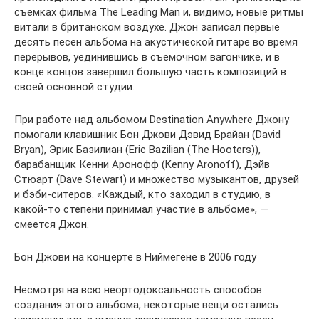
съемках фильма The Leading Man и, видимо, новые ритмы
витали в британском воздухе. Джон записал первые
десять песен альбома на акустической гитаре во время
перерывов, уединившись в съемочном вагончике, и в
конце концов завершил большую часть композиций в
своей основной студии.
При работе над альбомом Destination Anywhere Джону
помогали клавишник Бон Джови Дэвид Брайан (David
Bryan), Эрик Базилиан (Eric Bazilian (The Hooters)),
барабанщик Кенни Аронофф (Kenny Aronoff), Дэйв
Стюарт (Dave Stewart) и множество музыкантов, друзей
и бэби-ситеров. «Каждый, кто заходил в студию, в
какой-то степени принимал участие в альбоме», —
смеется Джон.
Бон Джови на концерте в Ниймегене в 2006 году
Несмотря на всю неортодоксальность способов
создания этого альбома, некоторые вещи остались