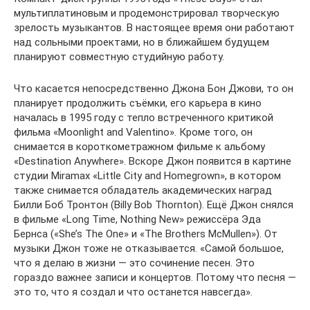
мультиплатиновым и продемонстрировал творческую
зрелость музыкантов. В настоящее время они работают
над сольными проектами, но в ближайшем будущем
планируют совместную студийную работу.
Что касается непосредственно Джона Бон Джови, то он
планирует продолжить съёмки, его карьера в кино
началась в 1995 году с тепло встреченного критикой
фильма «Moonlight and Valentino». Кроме того, он
снимается в короткометражном фильме к альбому
«Destination Anywhere». Вскоре Джон появится в картине
студии Miramax «Little City and Homegrown», в котором
также снимается обладатель академических наград
Билли Боб Тронтон (Billy Bob Thornton). Ещё Джон снялся
в фильме «Long Time, Nothing New» режиссёра Эда
Бернса («She’s The One» и «The Brothers McMullen»). От
музыки Джон тоже не отказывается. «Самой большое,
что я делаю в жизни — это сочинение песен. Это
гораздо важнее записи и концертов. Потому что песня —
это то, что я создал и что останется навсегда».