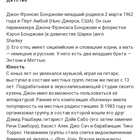
Детство
Джон Фрэнсис Бонджови-младший родился 2 марта 1962
года в Перт Амбой (Нью-Джерси, США). Он сын
парикмахера Джона Фрэнсиса Бонджови и флористки
Кэрол Бонджови (в девичестве Шарки (англ.
Sharkey
)). Его отец имеет сицилийские и словацкие корни, а мать
— немецкие и русские. У него есть два младших брата —
Энтони и Мэттью.
Юность
С юных лет он увлекался музыкой, играл на гитаре,
выступал в составе местных групп, песни же писал с 13
лет. Подрабатывая в звукозаписывающей студии своего
кузена, Джон имел возможность пользоваться её
аппаратурой. Ранняя его композиция «Runaway» имела
популярность на местных радиостанциях. В 1983 году он
организовал группу, в состав которой вошли его друг
Дэвид Рашбаум, гитарист Дэйв Сабо (его затем заменил
Ричи Самбора), басист Алек Джо Сач и барабанщик Тико
Торрес. Названием группы стала слегка видоизмененная
фамилия её лидера — «Bon Jovi». Вскоре музыканты