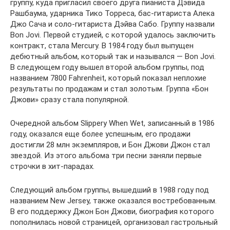
группу, куда пригласил своего друга пианиста Дэвида
Рашбаума, ударника Тико Торреса, бас-гитариста Алека
Джо Сача и соло-гитариста Дэйва Сабо. Группу назвали
Bon Jovi. Первой студией, с которой удалось заключить
контракт, стала Mercury. В 1984 году был выпущен
дебютный альбом, который так и назывался — Bon Jovi.
В следующем году вышел второй альбом группы, под
названием 7800 Fahrenheit, который показал неплохие
результаты по продажам и стал золотым. Группа «Бон
Джови» сразу стала популярной.
Очередной альбом Slippery When Wet, записанный в 1986
году, оказался еще более успешным, его продажи
достигли 28 млн экземпляров, и Бон Джови Джон стал
звездой. Из этого альбома три песни заняли первые
строчки в хит-парадах.
Следующий альбом группы, вышедший в 1988 году под
названием New Jersey, также оказался востребованным.
В его поддержку Джон Бон Джови, биография которого
пополнилась новой страницей, организовал гастрольный