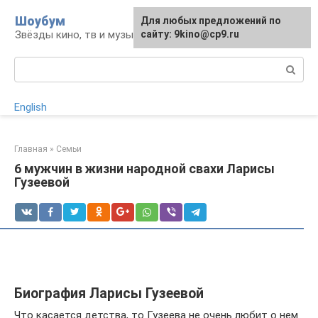
Перейти
Шоубум
Для любых предложений по
к
Звёзды кино, тв и музыки
сайту: 9kino@cp9.ru
контенту
Поиск:
English
Главная
»
Семьи
6 мужчин в жизни народной свахи Ларисы
Гузеевой
Биография Ларисы Гузеевой
Что касается детства, то Гузеева не очень любит о нем