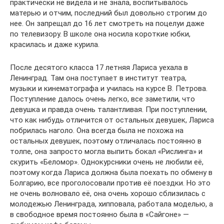
практически не видела и не знала, воспитывалось
матерью и отчим, последний был довольно строгим до
нее. Он запрещал до 16 лет смотреть на поцелуи даже
по телевизору. В школе она носила короткие юбки,
красилась и даже курила.
После десятого класса 17 летняя Лариса уехала в
Ленинград. Там она поступает в институт театра,
музыки и кинематографа и училась на курсе В. Петрова.
Поступление далось очень легко, все заметили, что
девушка и правда очень талантливая. При поступлении,
что как нибудь отличится от остальных девушек, Лариса
побрилась наголо. Она всегда была не похожа на
остальных девушек, поэтому отличалась постоянно в
толпе, она запросто могла выпить бокал «Рислинга» и
скурить «Беломор». Однокурсники очень не любили её,
поэтому когда Лариса должна была поехать по обмену в
Болгарию, все проголосовали против её поездки. Но это
не очень волновало её, она очень хорошо сблизилась с
молодежью Ленинграда, хипповала, работала моделью, а
в свободное время постоянно была в «Сайгоне» —