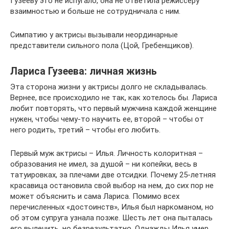
Гузееву это не испугало, она не ответила режиссеру
взаимностью и больше не сотрудничала с ним.
Симпатию у актрисы вызывали неординарные
представители сильного пола (Цой, Гребенщиков).
Лариса Гузеева: личная жизнь
Эта сторона жизни у актрисы долго не складывалась.
Вернее, все происходило не так, как хотелось бы. Лариса
любит повторять, что первый мужчина каждой женщине
нужен, чтобы чему-то научить ее, второй – чтобы от
него родить, третий – чтобы его любить.
Первый муж актрисы – Илья. Личность колоритная –
образования не имел, за душой – ни копейки, весь в
татуировках, за плечами две отсидки. Почему 25-летняя
красавица остановила свой выбор на нем, до сих пор не
может объяснить и сама Лариса. Помимо всех
перечисленных «достоинств», Илья был наркоманом, но
об этом супруга узнала позже. Шесть лет она пыталась
его вылечить, но безрезультатно. Однажды Илья умер