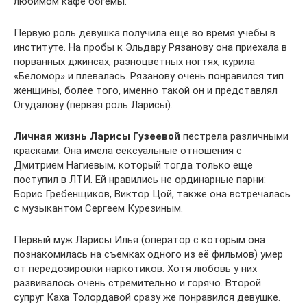
любимом кафе богемы.
Первую роль девушка получила еще во время учебы в
институте. На пробы к Эльдару Рязанову она приехала в
порванных джинсах, разноцветных ногтях, курила
«Беломор» и плевалась. Рязанову очень понравился тип
женщины, более того, именно такой он и представлял
Огудалову (первая роль Ларисы).
Личная жизнь Ларисы Гузеевой
пестрела различными
красками. Она имела сексуальные отношения с
Дмитрием Нагиевым, который тогда только еще
поступил в ЛТИ. Ей нравились не ординарные парни:
Борис Гребенщиков, Виктор Цой, также она встречалась
с музыкантом Сергеем Курезиным.
Первый муж Ларисы Илья (оператор с которым она
познакомилась на съемках одного из её фильмов) умер
от передозировки наркотиков. Хотя любовь у них
развивалось очень стремительно и горячо. Второй
супруг Каха Толордавой сразу же понравился девушке.