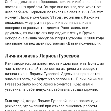
Он был деликатен, образован, вежлив и избавлял её от
постоянных проблем. Вскоре она поняла, что хочет от
него ребенка. Первенец появился на свет в 1991 (на тот
момент Ларисе уже было 31 год), но жизнь с Кахой не
сложилась — супруги выросли и воспитывались в
совершенно разных традициях. Расстались они
друзьями, их сын до сих пор ездит к отцу в Грузию.
Вскоре она вышла замуж за Игоря Бухарова. С 2008 года
она является ведущей программы «Давай поженимся».
Личная жизнь Ларисы Гузеевой
Как говорится, за известность нужно платить. Большую
часть почитателей творчества актрисы интересуют
личная жизнь Ларисы Гузеевой. Здесь, как признается
знаменитость, ей будет что вспомнить. В личной жизни
Гузеевой было много ярких моментов. Красивая и
уверенная в себе девушка разбивала сердца мужчин.
Был случай, когда Ларисе Гузеевой навязывался один
режиссер, угрожавший при отказе лишением работы.