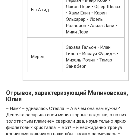
Герман • Меир Коэн •
Яаков Пери • Офер Шелах
Еш Атид
• Хаим Елин • Карин
Эльхарар • Йоэль
Развозов • Ализа Лави •
Мики Леви
Захава Гальон • Илан
Гилон • Иссауи Фаридж •
Мерец
Михаль Розин • Тамар
Зандберг
Отрывок, характеризующий Малиновская,
Юлия
– Нам? – удивилась Стелла. – А в чём она нам нужна?..
Девочка раскрыла свои миниатюрные ладошки, а на них…
золотистым пламенем сверкали два, изумительно ярких
фиолетовых кристалла. – Вот! – и неожиданно тронув
кончиками пальчиков наши лбы, звонко засмеялась –