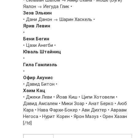
Яалон → Иегуда Глик •
Зеэв Элькин
• Дани Данон → Шарин Хаскель •
Ярив Левин
•
Бени Бегин
• Цахи Анегби •
Юваль Штайниц
•
Гила Гамлиэль
•
Офир Акунис
• Давид Битон •
Хаим Кац
• Джеки Леви • Йоав Киш • Ципи Хотовели •
Давид Амсалем • Мики Зоар • Анат Берко • Аюб
Кара • Нава Фархи-Бокер • Ави Дихтер • Авраам
Негоса • Нурит Корен • Ярон Мазуз • Орен Хазан
[/td]