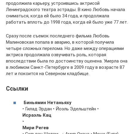
продолжила карьеру, устроившись актрисой
Ленинградского театра эстрады. В кино Любовь начала
сниматься, когда ей было 34 года, и продолжала
работать вплоть до 1998 года, когда ей было уже 77 лет.
Сразу после съемок последнего фильма Любовь
Малиновская попала в аварию, в которой получила
четыре сложных перелома. Но даже между операциями
актриса продолжала озвучивать роль, которая
впоследствии была по достоинству оценена. Умерла она
в любимом Санкт-Петербурге в 2009 году в возрасте 87
лет и покоится на Северном кладбище.
Ссылки
Биньямин Нетаньяху
• Гилад Эрдан • Йоэль Эдельштейн •
Исраэль Кац
•
Мири Регев
• Сильван Шалом → Амир Охана • Моше (Буги)