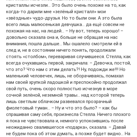
кристаллы исчезли… Это было очень похоже на то, как
когда-то дарили мне «зелёный кристалл» мои
«звёздные» чудо-друзья. Но то были они. А это была
всего лишь малюсенькая девчушка… да ещё совсем не
похожая на нас, на людей… – Ну вот, теперь хорошо! –
довольно сказала она и, больше не обращая на нас
внимания, пошла дальше… Мы ошалело смотрели ей в
след и, не в состоянии ничего понять, продолжали
стоять «столбом», переваривая случившееся. Стелла, как
всегда очухавшись первой, закричала: – Девочка, постой,
что это? Что нам с этим делать?! Ну, подожди же!!! Но
маленький человечек, лишь, не оборачиваясь, помахал
нам своей хрупкой ладошкой и преспокойно продолжал
свой путь, очень скоро полностью исчезнув в море
сочной зелёной, неземной травы… над которой теперь
лишь светлым облачком развевался прозрачный
фиолетовый туман… – Ну и что это было? – как бы
спрашивая саму себя, произнесла Стелла. Ничего плохого
я пока не чувствовала и, немного успокоившись после
неожиданно свалившегося «подарка», сказала. – Давай
не будем пока об этом думать, а позже будет видно… На