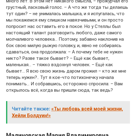
много лет. В этом нет никакого смысла, – прожурчал его
грустный, ласковый голос. – А что же тогда ты делаешь
тут один? – не унималась малышка, и я испугалась, что
мы покажемся ему слишком навязчивыми, и он просто
попросит нас оставить его в покое. Но у Стеллы был
настоящий талант разговорить любого, даже самого
молчаливого человека… Поэтому, забавно наклонив на
бок свою милую рыжую головку, и, явно не собираясь
сдаваться, она продолжала: – А почему тебе не нужен
никто? Разве такое бывает? – Ещё как бывает,
маленькая… – тяжко вздохнул человек. – Ещё как
бывает… Я всю свою жизнь даром прожил – кто же мне
теперь нужен?.. Тут я кое-что потихонечку начала
понимать… И собравшись, осторожно спросила: – Вам
открылось всё, когда вы пришли сюда, так ведь?
Читайте также:
«Ты любовь всей моей жизни,
Хейли Болдуин!»
Малиновская Мария Владимировна