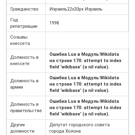
Гражданство
Израиль22x20px Израиль
Год
1998
репатриации
Созывы
кнессета
Ошибка Lua в Модуль:Wikidata
Должность в
на строке 170: attempt to index
кнессете
field ‘wikibase’ (a nil value).
Ошибка Lua в Модуль:Wikidata
Должность в
на строке 170: attempt to index
армии
field ‘wikibase’ (a nil value).
Ошибка Lua в Модуль:Wikidata
Должность в
на строке 170: attempt to index
правительстве
field ‘wikibase’ (a nil value).
Другие
Депутат городского совета
должности
города Холона