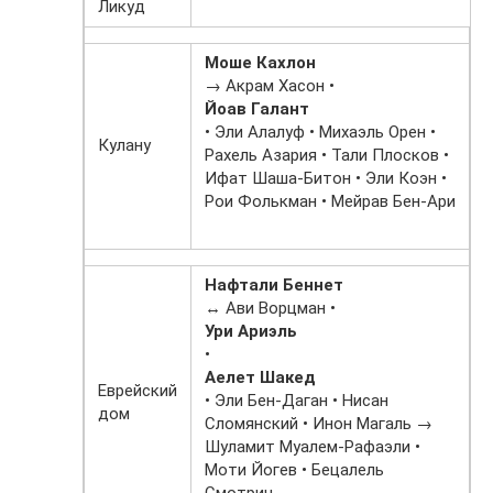
Ликуд
Моше Кахлон
→ Акрам Хасон •
Йоав Галант
• Эли Алалуф • Михаэль Орен •
Кулану
Рахель Азария • Тали Плосков •
Ифат Шаша-Битон • Эли Коэн •
Рои Фолькман • Мейрав Бен-Ари
Нафтали Беннет
↔ Ави Ворцман •
Ури Ариэль
•
Аелет Шакед
Еврейский
• Эли Бен-Даган • Нисан
дом
Сломянский • Инон Магаль →
Шуламит Муалем-Рафаэли •
Моти Йогев • Бецалель
Смотрич