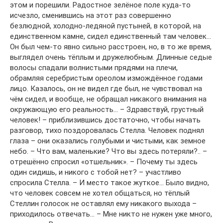
этом и порешили. Радостное зелёное поле куда-то
исчезло, сменившись на этот раз совершенно
безлюдной, холодно-ледяной пустыней, в которой, на
единственном камне, сидел единственный там человек…
Он был чем-то явно сильно расстроен, но, в то же время,
выглядел очень тёплым и дружелюбным. Длинные седые
волосы спадали волнистыми прядями на плечи,
обрамляя серебристым ореолом измождённое годами
лицо. Казалось, он не видел где был, не чувствовал на
чём сидел, и вообще, не обращал никакого внимания на
окружающую его реальность… – Здравствуй, грустный
человек! – приблизившись достаточно, чтобы начать
разговор, тихо поздоровалась Стелла. Человек поднял
глаза – они оказались голубыми и чистыми, как земное
небо. – Что вам, маленькие? Что вы здесь потеряли?.. –
отрешённо спросил «отшельник». – Почему ты здесь
один сидишь, и никого с тобой нет? – участливо
спросила Стелла. – И место такое жуткое… Было видно,
что человек совсем не хотел общаться, но тёплый
Стеллин голосок не оставлял ему никакого выхода –
приходилось отвечать… – Мне никто не нужен уже много,