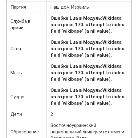
Партия
Наш дом Израиль
Ошибка Lua в Модуль:Wikidata
Служба в
на строке 170: attempt to index
армии
field ‘wikibase’ (a nil value).
Ошибка Lua в Модуль:Wikidata
Отец
на строке 170: attempt to index
field ‘wikibase’ (a nil value).
Ошибка Lua в Модуль:Wikidata
Мать
на строке 170: attempt to index
field ‘wikibase’ (a nil value).
Ошибка Lua в Модуль:Wikidata
Супруг
на строке 170: attempt to index
field ‘wikibase’ (a nil value).
Дети
2
Восточноукраинский
Образование
национальный университет имени