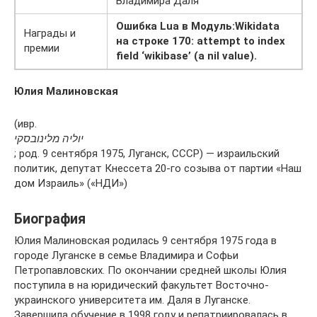
Владимира Даля
Ошибка Lua в Модуль:Wikidata
Награды и
на строке 170: attempt to index
премии
field ‘wikibase’ (a nil value).
Юлия Малиновская
יוליה מלינובסקי
политик, депутат Кнессета 20-го созыва от партии «Наш
дом Израиль» («НДИ»)
Биография
Юлия Малиновская родилась 9 сентября 1975 года в
городе Луганске в семье Владимира и Софьи
Петропавловских. По окончании средней школы Юлия
поступила в на юридический факультет Восточно-
украинского университета им. Даля в Луганске.
Завершила обучение в 1998 году и репатриировалась в