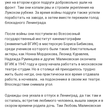
уже на втором курсе подруги добровольно ушли на
фронт. Там они копали рвы и строили укрепления на
Лужском рубеже. За время войны подруги также успели
поработать на заводе, а затем вместе пережили голод
блокадного Ленинграда.
После войны они поступили во Всесоюзный
государственный институт кинематографии
(знаменитый ВГИК) в мастерскую Бориса Бибикова,
среди учеников которого были такие блистательные
актеры, как Нонна Мордюкова, Леонид Куравлев,
Надежда Румянцева и другие. Малиновская окончила
ВГИК в 1947 году и сразу начала работать в московском
театре-студии. Но в столице ей приходилось трудно:
жить было негде, она практически все время отдавала
работе, а ночевала… на подоконнике в своем же театре.
Впоследствии снимала угол.
Однажды она уехала в отпуск в Ленинград, да так там и
осталась, встретив любимого человека, вышла замуж и в
скором времени родила дочь. Там Любовь Малиновская