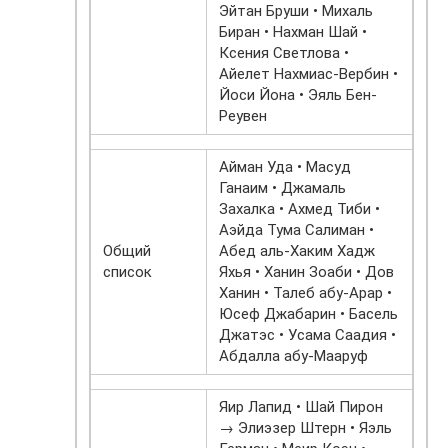
Эйтан Бруши • Михаль
Биран • Нахман Шай •
Ксения Светлова •
Айелет Нахмиас-Вербин •
Йоси Йона • Эяль Бен-
Реувен
Айман Уда • Масуд
Ганаим • Джамаль
Захалка • Ахмед Тиби •
Аэйда Тума Салиман •
Общий
Абед аль-Хаким Хадж
список
Яхья • Ханин Зоаби • Дов
Ханин • Талеб абу-Арар •
Юсеф Джабарин • Басель
Джатэс • Усама Саадия •
Абдалла абу-Мааруф
Яир Лапид • Шай Пирон
→ Элиэзер Штерн • Яэль