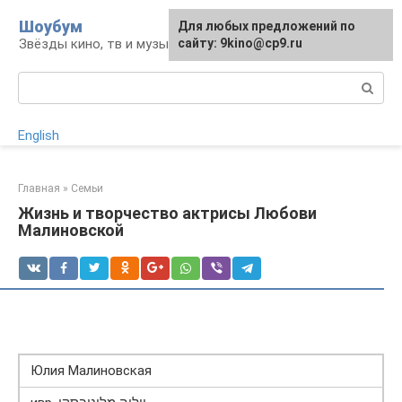
Перейти
Шоубум
Для любых предложений по
к
Звёзды кино, тв и музыки
сайту: 9kino@cp9.ru
контенту
Поиск:
English
Главная
»
Семьи
Жизнь и творчество актрисы Любови
Малиновской
Юлия Малиновская