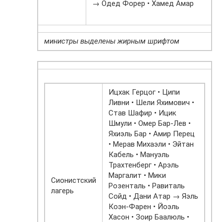
→ Одед Форер • Хамед Амар
министры выделены жирным шрифтом
Ицхак Герцог • Ципи
Ливни • Шели Яхимович •
Став Шафир • Ицик
Шмули • Омер Бар-Лев •
Яхиэль Бар • Амир Перец
• Мерав Михаэли • Эйтан
Кабель • Мануэль
Трахтенберг • Арэль
Маргалит • Мики
Сионистский
Розенталь • Равиталь
лагерь
Сойд • Дани Атар → Яэль
Коэн-Фарен • Йоэль
Хасон • Зоир Баалюль •