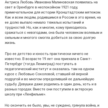
Актриса Любовь Ивановна Малиновская появилась на
свет в Оренбурге в неспокойном 1921 году,
примечательном для истории Кронштадтским мятежом.
Как и всем людям, родившимся в России в это время, на
ее долю выпало немало тяжелых испытаний и
трудностей. Но, как и многие, кому приходилось
сражаться с невзгодами, она была человеком волевым и
сильным и многого смогла добиться за свою долгую
жизнь.
Про ее детство и юность практически ничего не
известно. В возрасте 19 лет она приехала в Санкт-
Петербург (тогда Ленинград) поступать в
педагогический институт и оказалась там на одном
курсе с Любовью Соколовой, ставшей ей верной
подругой и во многом определившей ее дальнейшую
судьбу. Девушки даже родились в один день, хоть и в
разных городах. Вместе они поступили в актерскую
школу при «Ленфильме».
Но окончить ее было, увы, не суждено, грянула война, и