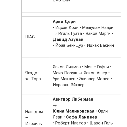
Арье Дери
• Ицхак Коэн • Мешулам Наари
→ Игаль Гуэта • Яаков Марги •
ШАС
Давид Азулай
• Йоав Бен-Цур • Ицхак Вакнин
Яаков Лицман • Моше Гафни •
Яхадут
Меир Поруш → Яаков Ашер •
ха-Тора
Ури Маклев • Элиэзер Мозес •
Исраэль Эйхлер
Авигдор Либерман
→
Юлия Малиновская
• Орли
Наш дом
Леви •
Софа Ландвер
—
• Роберт Илатов • Шарон Галь
Израиль