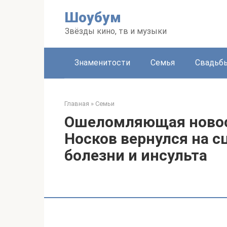
Перейти
Шоубум
к
контенту
Звёзды кино, тв и музыки
Знаменитости
Семья
Свадьб
Главная
»
Семьи
Ошеломляющая новос
Носков вернулся на с
болезни и инсульта