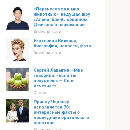
«Перенесемся в мир
животных»: ведущая шоу
«Алена, блин!» обвинила
Джигана в наркомании
Знаменитости
Екатерина Вилкова,
биография, новости, фото
Знаменитости
Сергей Лавыгин: «Мне
говорили: «Если ты
похудеешь — Сеня
исчезнет»
Семья
Принцу Чарльзу
исполняется 70:
интересные факты о
наследнике британского
престола
Знаменитости