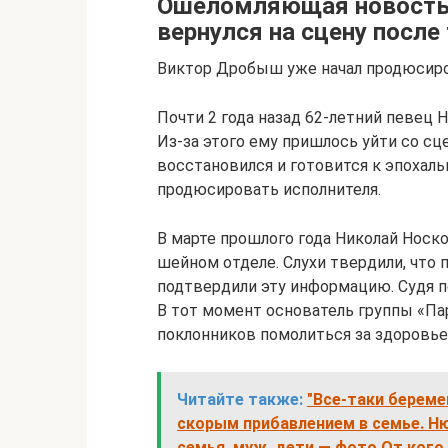
Ошеломляющая новость:
вернулся на сцену после
Виктор Дробыш уже начал продюсиро
Почти 2 года назад 62-летний певец
Из-за этого ему пришлось уйти со с
восстановился и готовится к эпохал
продюсировать исполнителя.
В марте прошлого года Николай Носк
шейном отделе. Слухи твердили, что 
подтвердили эту информацию. Судя п
В тот момент основатель группы «Па
поклонников помолиться за здоровье
Читайте также:
"Все-таки береме
скорым прибавлением в семье. Ню
семья, муж, дети — фото От ког