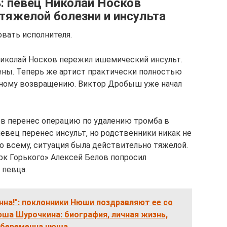
 певец Николай Носков
 тяжелой болезни и инсульта
вать исполнителя.
 Николай Носков пережил ишемический инсульт.
цены. Теперь же артист практически полностью
ьному возвращению. Виктор Дробыш уже начал
ов перенес операцию по удалению тромба в
певец перенес инсульт, но родственники никак не
о всему, ситуация была действительно тяжелой.
рк Горького» Алексей Белов попросил
 певца.
нна!": поклонники Нюши поздравляют ее со
ша Шурочкина: биография, личная жизнь,
о беременна нюша