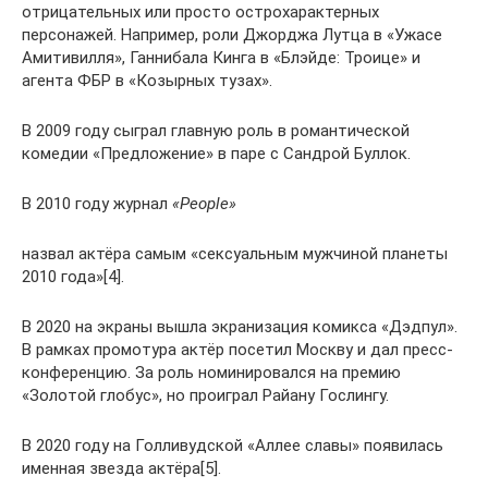
отрицательных или просто острохарактерных
персонажей. Например, роли Джорджа Лутца в «Ужасе
Амитивилля», Ганнибала Кинга в «Блэйде: Троице» и
агента ФБР в «Козырных тузах».
В 2009 году сыграл главную роль в романтической
комедии «Предложение» в паре с Сандрой Буллок.
В 2010 году журнал
«People»
назвал актёра самым «сексуальным мужчиной планеты
2010 года»[4].
В 2020 на экраны вышла экранизация комикса «Дэдпул».
В рамках промотура актёр посетил Москву и дал пресс-
конференцию. За роль номинировался на премию
«Золотой глобус», но проиграл Райану Гослингу.
В 2020 году на Голливудской «Аллее славы» появилась
именная звезда актёра[5].