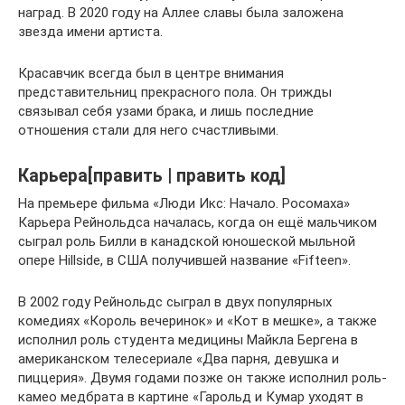
наград. В 2020 году на Аллее славы была заложена
звезда имени артиста.
Красавчик всегда был в центре внимания
представительниц прекрасного пола. Он трижды
связывал себя узами брака, и лишь последние
отношения стали для него счастливыми.
Карьера[править | править код]
На премьере фильма «Люди Икс: Начало. Росомаха»
Карьера Рейнольдса началась, когда он ещё мальчиком
сыграл роль Билли в канадской юношеской мыльной
опере Hillside, в США получившей название «Fifteen».
В 2002 году Рейнольдс сыграл в двух популярных
комедиях «Король вечеринок» и «Кот в мешке», а также
исполнил роль студента медицины Майкла Бергена в
американском телесериале «Два парня, девушка и
пиццерия». Двумя годами позже он также исполнил роль-
камео медбрата в картине «Гарольд и Кумар уходят в