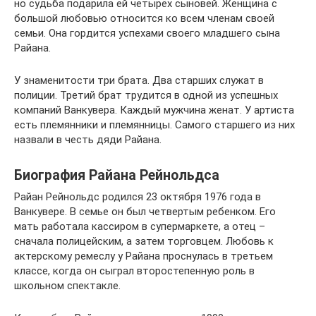
но судьба подарила ей четырёх сыновей. Женщина с
большой любовью относится ко всем членам своей
семьи. Она гордится успехами своего младшего сына
Райана.
У знаменитости три брата. Два старших служат в
полиции. Третий брат трудится в одной из успешных
компаний Ванкувера. Каждый мужчина женат. У артиста
есть племянники и племянницы. Самого старшего из них
назвали в честь дяди Райана.
Биография Райана Рейнольдса
Райан Рейнольдс родился 23 октября 1976 года в
Ванкувере. В семье он был четвертым ребенком. Его
мать работала кассиром в супермаркете, а отец –
сначала полицейским, а затем торговцем. Любовь к
актерскому ремеслу у Райана проснулась в третьем
классе, когда он сыграл второстепенную роль в
школьном спектакле.