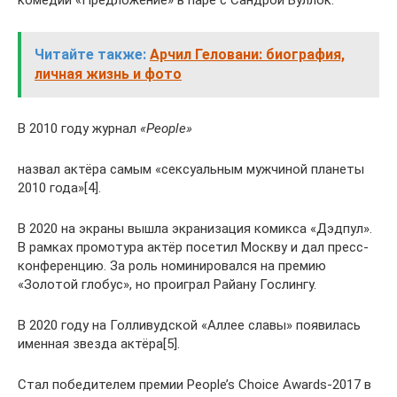
комедии «Предложение» в паре с Сандрой Буллок.
Читайте также:
Арчил Геловани: биография,
личная жизнь и фото
В 2010 году журнал
«People»
назвал актёра самым «сексуальным мужчиной планеты
2010 года»[4].
В 2020 на экраны вышла экранизация комикса «Дэдпул».
В рамках промотура актёр посетил Москву и дал пресс-
конференцию. За роль номинировался на премию
«Золотой глобус», но проиграл Райану Гослингу.
В 2020 году на Голливудской «Аллее славы» появилась
именная звезда актёра[5].
Стал победителем премии People’s Choice Awards-2017 в