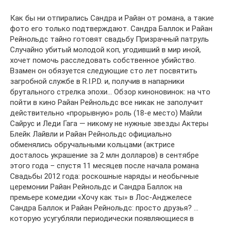
Как бы ни отпирались Сандра и Райан от романа, а такие
фото его только подтверждают. Сандра Баллок и Райан
Рейнольдс тайно готовят свадьбу Призрачный патруль
Случайно убитый молодой коп, угодивший в мир иной,
хочет помочь расследовать собственное убийство.
Взамен он обязуется следующие сто лет посвятить
загробной службе в R.I.P.D. и, получив в напарники
брутального стрелка эпохи… Обзор киноновинок: на что
пойти в кино Райан Рейнольдс все никак не заполучит
действительно «прорывную» роль (18-е место) Майли
Сайрус и Леди Гага — никому не нужные звезды Актеры
Блейк Лайвли и Райан Рейнольдс официально
обменялись обручальными кольцами (актрисе
досталось украшение за 2 млн долларов) в сентябре
этого года – спустя 11 месяцев после начала романа
Свадьбы 2012 года: роскошные наряды и необычные
церемонии Райан Рейнольдс и Сандра Баллок на
премьере комедии «Хочу как ты» в Лос-Анджелесе
Сандра Баллок и Райан Рейнольдс: просто друзья? …
которую усугубляли периодически появляющиеся в