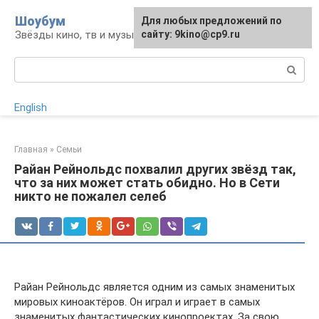
Перейти
Шоубум
Для любых предложений по
к
Звёзды кино, тв и музыки
сайту: 9kino@cp9.ru
контенту
Поиск:
English
Главная
»
Семьи
Райан Рейнольдс похвалил других звёзд так,
что за них может стать обидно. Но в Сети
никто не пожалел селеб
Райан Рейнольдс является одним из самых знаменитых
мировых киноактёров. Он играл и играет в самых
знаменитых фантастических кинопроектах. За свою