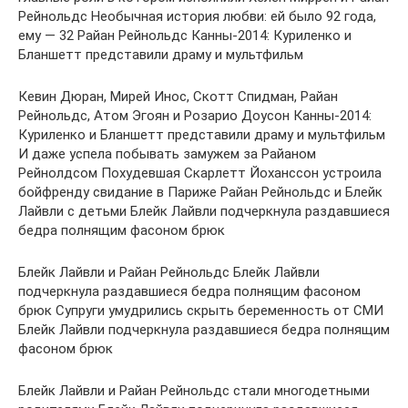
Рейнольдс Необычная история любви: ей было 92 года,
ему — 32 Райан Рейнольдс Канны-2014: Куриленко и
Бланшетт представили драму и мультфильм
Кевин Дюран, Мирей Инос, Скотт Спидман, Райан
Рейнольдс, Атом Эгоян и Розарио Доусон Канны-2014:
Куриленко и Бланшетт представили драму и мультфильм
И даже успела побывать замужем за Райаном
Рейнолдсом Похудевшая Скарлетт Йоханссон устроила
бойфренду свидание в Париже Райан Рейнольдс и Блейк
Лайвли с детьми Блейк Лайвли подчеркнула раздавшиеся
бедра полнящим фасоном брюк
Блейк Лайвли и Райан Рейнольдс Блейк Лайвли
подчеркнула раздавшиеся бедра полнящим фасоном
брюк Супруги умудрились скрыть беременность от СМИ
Блейк Лайвли подчеркнула раздавшиеся бедра полнящим
фасоном брюк
Блейк Лайвли и Райан Рейнольдс стали многодетными