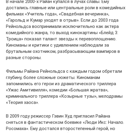
В начале 2000-х Райан купался в лучах славы. Ему
достались главные или центральные роли в комедийных
фильмах «Учитель года», «Свадебная вечеринка»,
«Гарольд и Кумар уходят в отрыв». Если до 2003 года
Рейнольдса воспринимали исключительно как актера
комедийного жанра, то выход кинокартины «Блейд 3:
Троица» показал талант звезды к перевоплощению.
Киноманы и критики с удивлением наблюдали за
брутальным охотником, разбрасывающим вампиров в
разные стороны.
Фильмы Райана Рейнольдса с каждым годом обретали
глубину, более сложные сюжеты. Киноманам
запомнились его герои из драматического триллера
«Ужас Амитивилля», комедии «Большая жратва»,
криминального триллера «Козырные тузы», мелодрамы
«Теория хаоса».
В 2009 году режиссер Гэвин Худ пригласил Райана
сняться в фантастическом боевике «Люди Икс: Начало.
Росомаха». Ему достался второстепенный герой, но