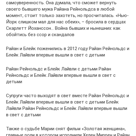
самоуверенность. Она думала, что сможет вернуть
своего бывшего мужа Райана Рейнольдса в любой
момент, стоит только захотеть, но просчиталась. «Нью-
Йорк слишком мал для нас обеих», – бросила в сердцах
Скарлетт Йоханссон… Война бывших и нынешних: как
обойтись без ссор и скандалов
Райан и Блейк поженились в 2012 году Райан Рейнольдс и
Блейк Лайвли впервые вышли в свет с детьми
Райан Рейнольдс и Блейк Лайвли с детьми Райан
Рейнольдс и Блейк Лайвли впервые вышли в свет с
детьми
Супруги часто выходят в свет вместе Райан Рейнольдс и
Блейк Лайвли впервые вышли в свет с детьми Блейк
Лайвли Райан Рейнольдс и Блейк Лайвли впервые вышли
в свет с детьми
Также о судьбе Марии снят фильм «Золотая женщина»,
главные роли в котором исполнили Хелен Миррен и Райан