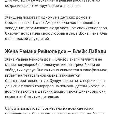
для многих супружеская чета решила расстаться, но
сохранив при этом дружеские отношения.
Женщина помогает одному из детских домов в
Соединённых Штатах Америки. Она часто посещает
заведение, перечисляет сюда часть от своих гонораров.
Скарлет встретила свою любовь в лице Шона Пена. Она
стала мамой двух детей.
Жена Райана Рейнольдса — Блейк Лайвли
Жена Райана Рейнольдса — Блейк Лайвли является не
менее популярной в Голливуде киноактрисой, чем её
звёздный супруг. Она активно снимается в кинофильмах,
играет на театральной сцене, занимается
благотворительностью. Супружеская чета перечисляет
деньги от своих гонораров на помощь детям, которые
воспитываются в детских домах. Также финансово они
помогают больным детишкам.
Супруги появляются совместно на всех светских
мероприятиях. Они неизменно держатся за руки. У всех