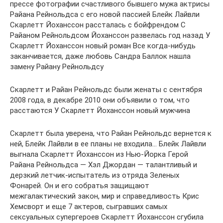
прессе фотографии счастливого бывшего мужа актрисы
Райана Рейнольдса с его новой пассией Блейк Лайвли
Скарлетт Йоханссон рассталась с бойфрендом С
Райаном Рейнольдсом Йоханссон развелась год назад У
Скарлетт Йоханссон новый роман Все когда-нибудь
заканчивается, даже любовь Сандра Баллок нашла
замену Райану Рейнольдсу
Скарлетт и Райан Рейнольдс были женаты с сентября
2008 года, в декабре 2010 они объявили о том, что
расстаются У Скарлетт Йоханссон новый мужчина
Скарлетт была уверена, что Райан Рейнольдс вернется к
ней, Блейк Лайвли в ее планы не входила… Блейк Лайвли
выгнала Скарлетт Йоханссон из Нью-Йорка Герой
Райана Рейнольдса — Хэл Джордан — талантливый и
дерзкий летчик-испытатель из отряда Зеленых
Фонарей. Он и его собратья защищают
межгалактический закон, мир и справедливость Крис
Хемсворт и еще 7 актеров, сыгравших самых
сексуальных супергероев Скарлетт Йоханссон сгубила