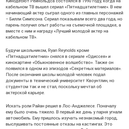
Кинодебют Рейнольдса состоялся в 1990 году, когда на
кабельном ТВ вышел сериал «Пятнадцатилетние». В нем
начинающий актер сыграл одного из главных персонажей
– Билли Симпсона. Сериал показывали всего два года, но
парень получил опыт работы на съемочной площадке, а
вместе с ним и награду «Лучший молодой актер на
кабельном ТВ».
Будучи школьником, Ryan Reynolds кроме
«Пятнадцатилетних» снялся в сериале «Одиссея» и
кинокартине «Обыкновенное волшебство». Также он
появился в одном из эпизодов «Секретных материалов».
После окончания школы молодой человек подал
документы в технический университет Квоунтлин, но
студентом так и не стал, поскольку мечтал об
актерской карьере.
Искать роли Райан решил в Лос-Анджелесе. Поначалу
ему было очень тяжело. В первый же день у парня угнали
автомобиль. Ему пришлось изучать незнакомый город,
выслушивать постоянные отказы на кастингах. Это