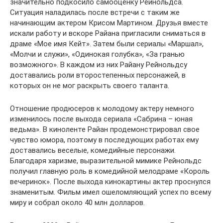
значительно подкосило самооценку Рейнольдса.
Ситуация наладилась после встречи с таким же
начинающим актером Крисом Мартином. Друзья вместе
искали работу и вскоре Райана пригласили сниматься в
драме «Мое имя Кейт». Затем были сериалы «Маршал»,
«Молчи и служи», «Одинокая голубка», «За гранью
возможного». В каждом из них Райану Рейнольдсу
доставались роли второстепенных персонажей, в
которых он не мог раскрыть своего таланта.
Отношение продюсеров к молодому актеру немного
изменилось после выхода сериала «Сабрина – юная
ведьма». В киноленте Райан продемонстрировал свое
чувство юмора, поэтому в последующих работах ему
доставались веселые, комедийные персонажи.
Благодаря харизме, выразительной мимике Рейнольдс
получил главную роль в комедийной мелодраме «Король
вечеринок». После выхода кинокартины актер проснулся
знаменитым. Фильм имел ошеломляющий успех по всему
миру и собрал около 40 млн долларов.