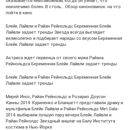
оказывается невозможным, когда он узнает, что
неизлечимо болен. В столь… Обзор киноновинок: на что
пойти в кино
Блейк Лайвли и Райан Рейнольдс Беременная Блейк
Лайвли задает тренды Звезда всегда выглядит
великолепно и подбирает наряды со вкусом Беременная
Блейк Лайвли задает тренды
Актриса ждет первенца от своего мужа Райана
Рейнольдса Беременная Блейк Лайвли задает тренды
Блейк Лайвли и Райан Рейнольдс Беременная Блейк
Лайвли задает тренды
Мирей Инос, Райан Рейнольдс и Розарио Доусон
Канны-2014: Куриленко и Бланшетт представили драму и
мультфильм Блейк Лайвли и Райан Рейнольдс Met Gala-
2014: выбираем лучшую пару вечера Блейк Лайвли и
Райан Рейнолдс Звездный аншлаг на Балу Института
костюма в Нью-Йорке