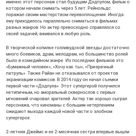
именно этот персонаж стал будущим Дэдпулом, фильм о
котором начали снимать через 5 лет. Рейнольдс
поражал своим мастерством перевоплощения. Иногда
ему приходилось параллельно сниматься в фильмах
разных жанров. Но актер превосходно справлялся со
своей задачей, вживался в любую роль.
В творческой копилке голливудской звезды достаточно
много боевиков, драм, мелодрам, но большинство ролей
было в комедийном жанре. Из последних фильмов это
«Бумажный человек», «Хочу как ты», «Призрачный
патруль». Также Райан не отказывался от проектов
экранизации комиксов. В 2014 году он начал съемки
первой части «Дэдпула». Этот супергерой получился
нетипичным, но аморальный сквернослов с первых
мгновений очаровал зрителей. Актер так хорошо сыграл
персонажа, что киноманы с большим нетерпением
ожидают выхода каждой новой части о злобном
супергерое.
2-летняя Джеймс и ее 2-месячная сестра впервые вышли