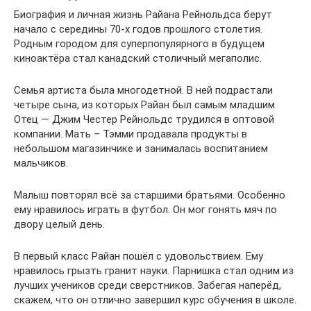
Биография и личная жизнь Райана Рейнольдса берут
начало с середины 70-х годов прошлого столетия.
Родным городом для суперпопулярного в будущем
киноактёра стал канадский столичный мегаполис.
Семья артиста была многодетной. В ней подрастали
четыре сына, из которых Райан был самым младшим.
Отец — Джим Честер Рейнольдс трудился в оптовой
компании. Мать – Тэмми продавала продукты в
небольшом магазинчике и занималась воспитанием
мальчиков.
Малыш повторял всё за старшими братьями. Особенно
ему нравилось играть в футбол. Он мог гонять мяч по
двору целый день.
В первый класс Райан пошёл с удовольствием. Ему
нравилось грызть гранит науки. Парнишка стал одним из
лучших учеников среди сверстников. Забегая наперёд,
скажем, что он отлично завершил курс обучения в школе.