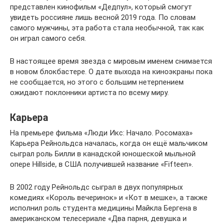
представлен кинофильм «Дедпул», который смогут
увидеть россияне лишь весной 2019 года. По словам
самого мужчины, эта работа стала необычной, так как
он играл самого себя.
В настоящее время звезда с мировым именем снимается
в новом блокбастере. О дате выхода на киноэкраны пока
не сообщается, но этого с большим нетерпением
ожидают поклонники артиста по всему миру.
Карьера
На премьере фильма «Люди Икс: Начало. Росомаха»
Карьера Рейнольдса началась, когда он ещё мальчиком
сыграл роль Билли в канадской юношеской мыльной
опере Hillside, в США получившей название «Fifteen».
В 2002 году Рейнольдс сыграл в двух популярных
комедиях «Король вечеринок» и «Кот в мешке», а также
исполнил роль студента медицины Майкла Бергена в
американском телесериале «Два парня, девушка и