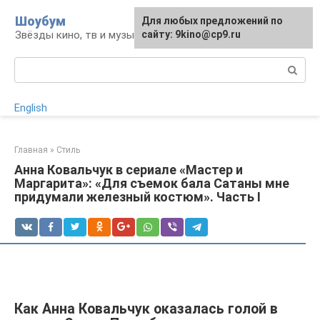
Перейти
Шоубум
Для любых предложений по
к
Звёзды кино, тв и музыки
сайту: 9kino@cp9.ru
контенту
Поиск:
English
Главная
»
Стиль
Анна Ковальчук в сериале «Мастер и
Маргарита»: «Для съемок бала Сатаны мне
придумали железный костюм». Часть I
Как Анна Ковальчук оказалась голой в