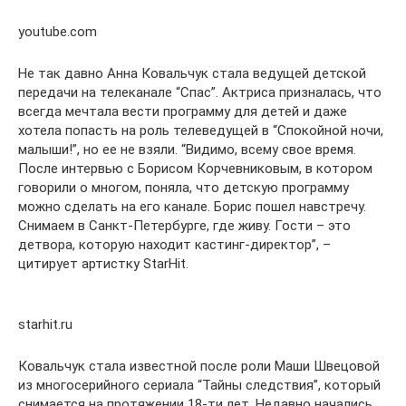
youtube.com
Не так давно Анна Ковальчук стала ведущей детской
передачи на телеканале “Спас”. Актриса призналась, что
всегда мечтала вести программу для детей и даже
хотела попасть на роль телеведущей в “Спокойной ночи,
малыши!”, но ее не взяли. “Видимо, всему свое время.
После интервью с Борисом Корчевниковым, в котором
говорили о многом, поняла, что детскую программу
можно сделать на его канале. Борис пошел навстречу.
Снимаем в Санкт-Петербурге, где живу. Гости – это
детвора, которую находит кастинг-директор”, –
цитирует артистку StarHit.
starhit.ru
Ковальчук стала известной после роли Маши Швецовой
из многосерийного сериала “Тайны следствия”, который
снимается на протяжении 18-ти лет. Недавно начались