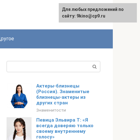
Для любых предложений по
English
сайту: 9kino@cp9.ru
ругое
Поиск:
Актеры-близнецы
(Россия). Знаменитые
близнецы-актеры из
других стран
Знаменитости
Певица Эльвира Т: «Я
всегда доверяю только
своему внутреннему
голосу»