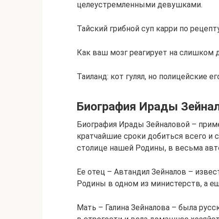
целеустремленными девушками.
Тайский грибной суп карри по рецепт
Как ваш мозг реагирует на слишком 
Таиланд: кот гулял, но полицейские е
Биография Ирады Зейна
Биография Ирады Зейналовой – приме
кратчайшие сроки добиться всего и с
столице нашей Родины, в весьма авт
Ее отец – Автандил Зейналов – извес
Родины в одном из министерств, а ещ
Мать – Галина Зейналова – была русс