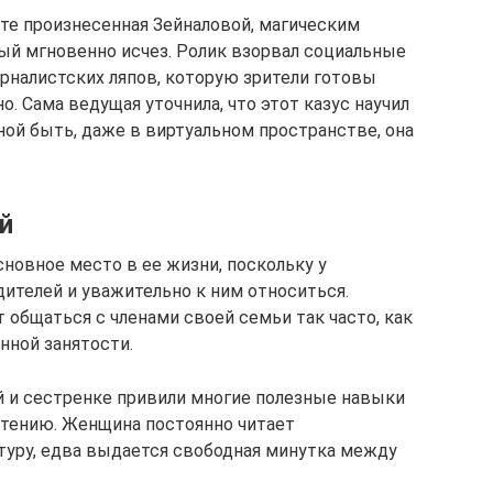
ате произнесенная Зейналовой, магическим
рый мгновенно исчез. Ролик взорвал социальные
рналистских ляпов, которую зрители готовы
. Сама ведущая уточнила, что этот казус научил
ной быть, даже в виртуальном пространстве, она
й
новное место в ее жизни, поскольку у
дителей и уважительно к ним относиться.
 общаться с членами своей семьи так часто, как
нной занятости.
ей и сестренке привили многие полезные навыки
 чтению. Женщина постоянно читает
туру, едва выдается свободная минутка между