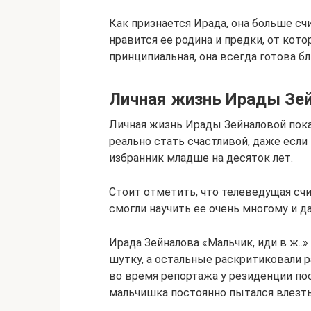
Как признается Ирада, она больше сч
нравится ее родина и предки, от кото
принципиальная, она всегда готова б
Личная жизнь Ирады Зе
Личная жизнь Ирады Зейналовой показ
реально стать счастливой, даже если 
избранник младше на десяток лет.
Стоит отметить, что телеведущая счи
смогли научить ее очень многому и д
Ирада Зейналова «Мальчик, иди в ж..»
шутку, а остальные раскритиковали 
во время репортажа у резиденции по
мальчишка постоянно пытался влезть 