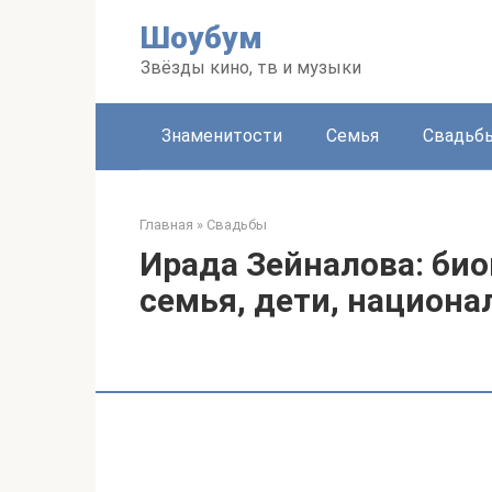
Перейти
Шоубум
к
контенту
Звёзды кино, тв и музыки
Знаменитости
Семья
Свадьб
Главная
»
Свадьбы
Ирада Зейналова: био
семья, дети, национа