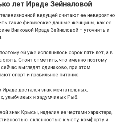
лько лет Ираде Зейналовой
 телевизионной ведущей считают ее невероятно
ить такие физические данные женщины, как ее
ерине Вилковой Ираде Зейналовой – уточнить и
.
 поэтому ей уже исполнилось сорок пять лет, а в
ка опять. Стоит отметить, что именно поэтому
 сейчас выглядят одинаково, при этом
лают спорт и правильное питание.
о Ираде достался знак мечтательных,
х, улыбчивых и задумчивых Рыб.
ой знак Крысы, наделив ее чертами характера,
активностью, склонностью к уюту, комфорту и
.