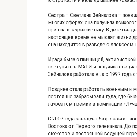
в строгости и вела домашнее хозяйст
Сестра – Светлана Зейналова – появи
многих сферах, она получила психолог
пришла в журналистику. В детстве де
настоящее время не мыслят жизни дру
она находится в разводе с Алексеем
Ирада была отличницей, активисткой
поступить в МАТИ и получила специа
Зейналова работала в , а с 1997 года
Позднее стала работать военным и 
постоянно забрасывали туда, где был
лауреатом премий в номинации «Лучш
С 2007 года заведует бюро новостног
Востока от Первого телеканала. До 
сюжетов и постоянной ведущей пере