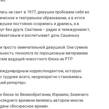
во.
лась на свет в 1977, девушка пробовала себя во
ическое и театральное образование, а в итоге
вушки постоянно ссорились и дрались, а в
г без друга. Светлана – радио и тележурналист,
 Глазатовым и воспитывает дочь Сашеньку.
 и просто замечательной девушкой. Она сумела
льность технолога по порошковым материалам.
 стала ведущей новостного блока на РТР.
международным корреспондентом, которую
о труднее всего, неоднократно становилась
ий репортер».
о блока по Великобритании, Израилю, Ближнего
последнего времени являлась автором многих
дачи «Воскресное время».