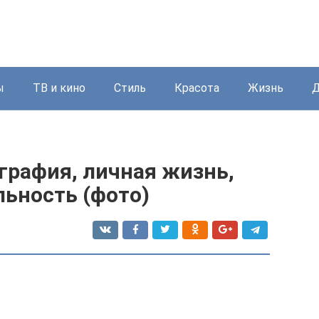
ы
ТВ и кино
Стиль
Красота
Жизнь
Д
графия, личная жизнь,
льность (фото)