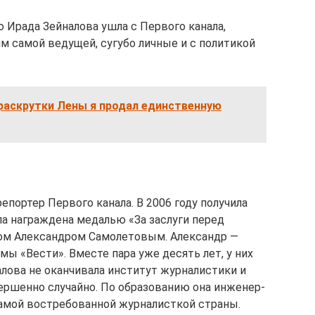
о Ирада Зейналова ушла с Первого канала,
ям самой ведущей, сугубо личные и с политикой
раскрутки Лены я продал единственную
епортер Первого канала. В 2006 году получила
а награждена медалью «За заслуги перед
ом Александром Самолетовым. Александр —
ы «Вести». Вместе пара уже десять лет, у них
алова не оканчивала институт журналистики и
вершенно случайно. По образованию она инженер-
 самой востребованной журналисткой страны.