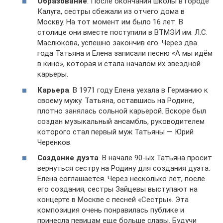
Образование
. После окончания школы в городе
Калуга, сестры сбежали из отчего дома в
Москву. На тот момент им было 16 лет. В
столице они вместе поступили в ВТМЭИ им. Л.С.
Маслюкова, успешно закончив его. Через два
года Татьяна и Елена записали песню «А мы идём
в кино», которая и стала началом их звездной
карьеры.
Карьера
. В 1971 году Елена уехала в Германию к
своему мужу. Татьяна, оставшись на Родине,
плотно занялась сольной карьерой. Вскоре был
создан музыкальный ансамбль, руководителем
которого стал первый муж Татьяны — Юрий
Черенков.
Создание дуэта
. В начале 90-ых Татьяна просит
вернуться сестру на Родину для создания дуэта.
Елена соглашается. Через несколько лет, после
его создания, сестры Зайцевы выступают на
концерте в Москве с песней «Сестры». Эта
композиция очень понравилась публике и
принесла певицам еще больше славы. Будучи