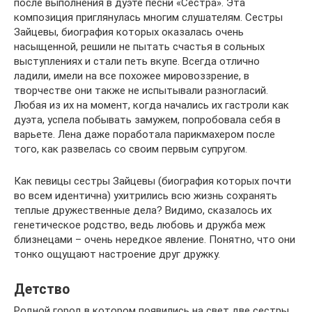
после выполнения в дуэте песни «Сестра». Эта
композиция приглянулась многим слушателям. Сестры
Зайцевы, биография которых оказалась очень
насыщенной, решили не пытать счастья в сольных
выступлениях и стали петь вкупе. Всегда отлично
ладили, имели на все похожее мировоззрение, в
творчестве они также не испытывали разногласий.
Любая из их на момент, когда начались их гастроли как
дуэта, успела побывать замужем, попробовала себя в
варьете. Лена даже поработала парикмахером после
того, как развелась со своим первым супругом.
Как певицы сестры Зайцевы (биография которых почти
во всем идентична) ухитрились всю жизнь сохранять
теплые дружественные дела? Видимо, сказалось их
генетическое родство, ведь любовь и дружба меж
близнецами – очень нередкое явление. Понятно, что они
тонко ощущают настроение друг дружку.
Детство
Родной город в котором появились на свет две сестры