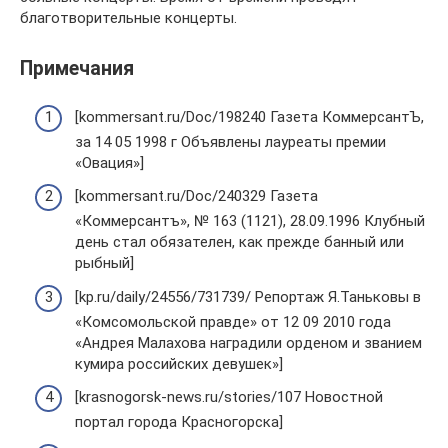
благотворительные концерты.
Примечания
[kommersant.ru/Doc/198240 Газета КоммерсантЪ,
за 14 05 1998 г Объявлены лауреаты премии
«Овация»]
[kommersant.ru/Doc/240329 Газета
«Коммерсантъ», № 163 (1121), 28.09.1996 Клубный
день стал обязателен, как прежде банный или
рыбный]
[kp.ru/daily/24556/731739/ Репортаж Я.Таньковы в
«Комсомольской правде» от 12 09 2010 года
«Андрея Малахова наградили орденом и званием
кумира российских девушек»]
[krasnogorsk-news.ru/stories/107 Новостной
портал города Красногорска]