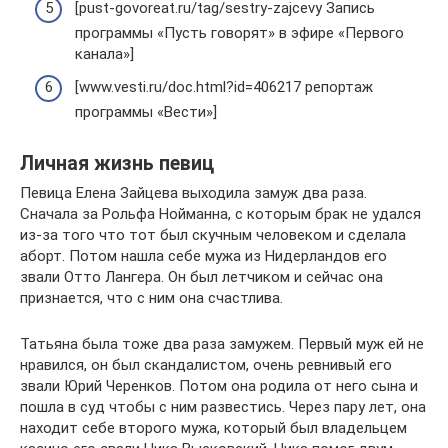
[pust-govoreat.ru/tag/sestry-zajcevy Запись
программы «Пусть говорят» в эфире «Первого
канала»]
[www.vesti.ru/doc.html?id=406217 репортаж
программы «Вести»]
Личная жизнь певиц
Певица Елена Зайцева выходила замуж два раза.
Сначала за Рольфа Нойманна, с которым брак не удался
из-за того что тот был скучным человеком и сделала
аборт. Потом нашла себе мужа из Нидерландов его
звали Отто Лангера. Он был летчиком и сейчас она
признается, что с ним она счастлива.
Татьяна была тоже два раза замужем. Первый муж ей не
нравился, он был скандалистом, очень ревнивый его
звали Юрий Черенков. Потом она родила от него сына и
пошла в суд чтобы с ним развестись. Через пару лет, она
находит себе второго мужа, который был владельцем