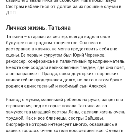
казино его звали Ника Высковский. Ника помог двум
Сестрам избавиться от долгов за их прошлые случаи в
ДТП.
Личная жизнь. Татьяна
Татьяна – старшая из сестер, всегда видела свое
будущее в эстрадном творчестве. Она пела в
ресторанах, в казино, не могла представить себя вне
сцены. Ее первым супругом был Юрий Черенков,
режиссер, конферансье и талантливый предприниматель.
Вместе они создали великолепный тандем, где она поет,
а он направляет. Правда, союз двух ярких творческих
личностей не продержался долго, но зато в этом браке
родился единственный и любимый сын Алексей.
Развод с мужем, маленький ребенок на руках, запреты и
ограничения, под которые попала Татьяна из-за
замужества младшей сестры Лены, сделали жизнь очень
трудной. Как и все близнецы, сестры Зайцевы,
биография которых интересует многих, оказавшись в
разных городах, очень хотели воссоединиться. Сделать