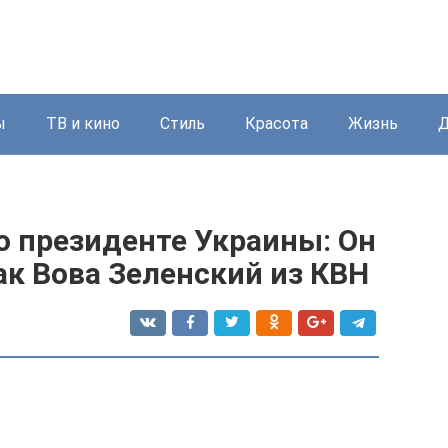
ы
ТВ и кино
Стиль
Красота
Жизнь
Д
о президенте Украины: Он
как Вова Зеленский из КВН