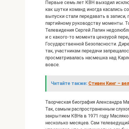
Первые семь лет КВН выходил исключ
как шутки команд иногда касались с
выпуски стали передавать в записи, 
партийному руководству моменты. Т
Телевидения Сергей Лапин недолюбли
и с какого-то момента цензурой пер
Государственной Безопасности. Дир
так, участникам передачи запрещалос
просматривалась насмешка над Карло
вовсе.
Читайте также:
Стивен Кинг – ве
Творческая биография Александра Ма
Так, самым распространенным слухом
закрытием КВНа в 1971 году Масляк
несколько месяцев. Сам телеведущи