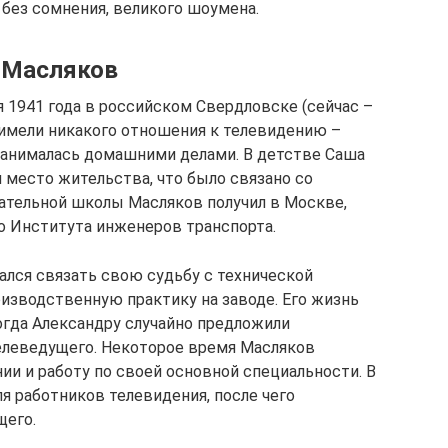
, без сомнения, великого шоумена.
 Масляков
я 1941 года в российском Свердловске (сейчас –
е имели никакого отношения к телевидению –
занималась домашними делами. В детстве Саша
 место жительства, что было связано со
ательной школы Масляков получил в Москве,
го Института инженеров транспорта.
лся связать свою судьбу с технической
изводственную практику на заводе. Его жизнь
огда Александру случайно предложили
елеведущего. Некоторое время Масляков
ии и работу по своей основной специальности. В
я работников телевидения, после чего
щего.