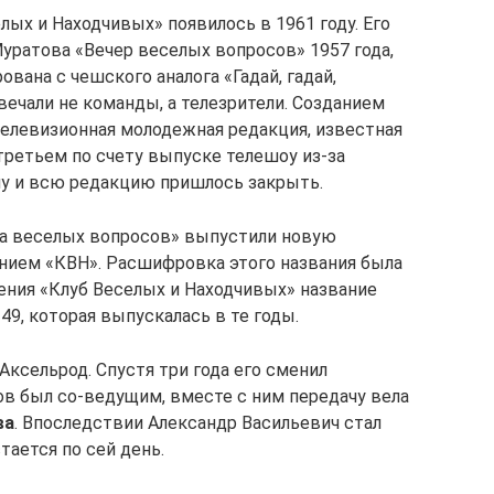
ых и Находчивых» появилось в 1961 году. Его
уратова «Вечер веселых вопросов» 1957 года,
ована с чешского аналога «Гадай, гадай,
вечали не команды, а телезрители. Созданием
телевизионная молодежная редакция, известная
третьем по счету выпуске телешоу из-за
чу и всю редакцию пришлось закрыть.
ра веселых вопросов» выпустили новую
нием «КВН». Расшифровка этого названия была
ения «Клуб Веселых и Находчивых» название
49, которая выпускалась в те годы.
ксельрод. Спустя три года его сменил
ов был со-ведущим, вместе с ним передачу вела
ва
. Впоследствии Александр Васильевич стал
ается по сей день.