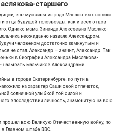
Маслякова-старшего
диции, все мужчины из рода Масляковых носили
и и отца будущей телезвезды, как и всех отцов
 Однако мама, Зи­на­и­да Алек­се­ев­на Мас­ля­ко­
 мальчика неожиданно назвала Александром.
ов, будучи человеком достаточно замкнутым и
ся не стал. Александр — значит, Александр. Так
еньки в биографии Александра Маслякова-
— называть мальчиков Александрами.
ны в городе Екатеринбурге, по пути в
наложило на характер Саши свой отпечаток,
ьной солнечной улыбкой той силой и
 него впоследствии личность, знаменитую на всю
 и прошел всю Великую Отечественную войну, по
 в Главном штабе ВВС.