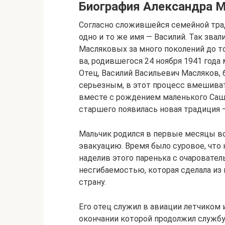
Биография Александра 
Согласно сложившейся семейной тра
одно и то же имя — Василий. Так звал
Масляковых за много поколений до того.
ва, родившегося 24 ноября 1941 года
Отец, Василий Ва­си­лье­вич Мас­ля­к
серьезным, в этот процесс вмешивать
вместе с рождением маленького Саш
старшего появилась новая традиция 
Мальчик родился в первые месяцы вой
эвакуацию. Время было суровое, что 
наделив этого паренька с очаровател
несгибаемостью, которая сделала из
страну.
Его отец служил в авиации летчиком
окончании которой продолжил службу