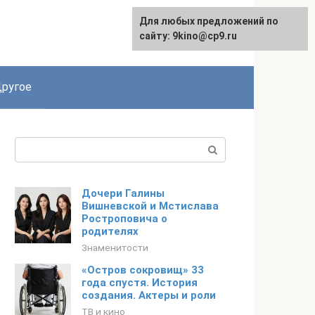
Для любых предложений по
English
сайту: 9kino@cp9.ru
ругое
Поиск:
Дочери Галины
Вишневской и Мстислава
Ростроповича о
родителях
Знаменитости
«Остров сокровищ» 33
года спустя. История
создания. Актеры и роли
ТВ и кино