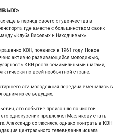
ивых»
ах еще в период своего студенчества в
анспорта, где вместе с большинством своих
манду «Клуба Веселых и Находчивых».
кращенно КВН, появился в 1961 году. Новое
ачено активно развивающейся молодежью,
улярность КВН росла семимильными шагами,
актически по всей необъятной стране.
старшего эта молодежная передача вмешалась в
л одним из ее ведущих.
ьевич, это событие произошло по чистой
ь его однокурсник предложил Маслякову стать
. Александр согласился, однако поиграть в КВН
редакция центрального телевидения искала