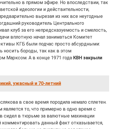
ительно в прямом эфире. Но впоследствии, так
оветской идеологии и действительности,
предварительно вырезая из них все неугодные
огдашний руководитель Центрального
вал клуб за его непредсказуемость и смелость,
едачи вплотную начал заниматься Комитет
ективы КГБ были подчас просто абсурдными:
ь носить бороды, так как в этом
м Марксом. А в конце 1971 года
КВН закрыли
ликий, ужасный и 70-летний
слякова в свое время породила немало сплетен.
 является то, что примерно в одно время с
ов сидел в тюрьме за валютные махинации
й комментировать данный факт отказывается,