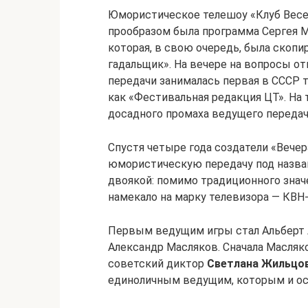
Юмористическое телешоу «Клуб Весел
прообразом была программа Сергея М
которая, в свою очередь, была скопир
гадальщик». На вечере на вопросы от
передачи занималась первая в СССР 
как «Фестивальная редакция ЦТ». На 
досадного промаха ведущего переда
Спустя четыре года создатели «Вече
юмористическую передачу под назва
двоякой: помимо традиционного знач
намекало на марку телевизора — КВН-
Первым ведущим игры стал Альберт А
Александр Масляков. Сначала Масляк
советский диктор
Светлана Жильцо
единоличным ведущим, которым и ост