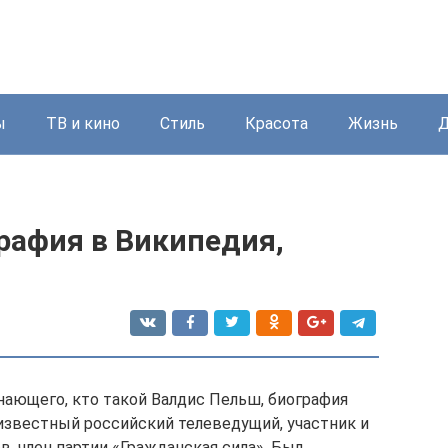
ы
ТВ и кино
Стиль
Красота
Жизнь
Д
рафия в Википедия,
знающего, кто такой Валдис Пельш, биография
 известный российский телеведущий, участник и
, член партии «Гражданская сила». Был