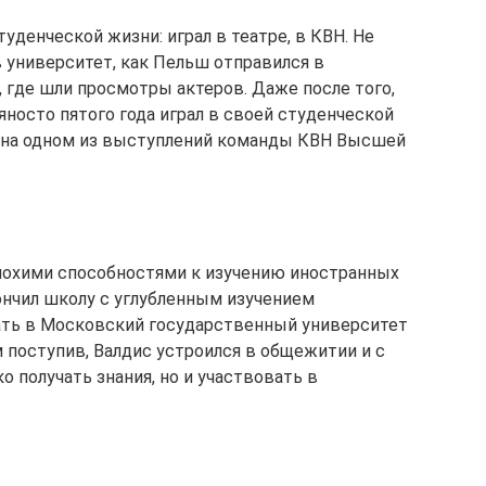
уденческой жизни: играл в театре, в КВН. Не
 университет, как Пельш отправился в
 где шли просмотры актеров. Даже после того,
яносто пятого года играл в своей студенческой
я на одном из выступлений команды КВН Высшей
лохими способностями к изучению иностранных
кончил школу с углубленным изучением
ать в Московский государственный университет
 поступив, Валдис устроился в общежитии и с
о получать знания, но и участвовать в