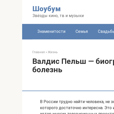
Перейти
Шоубум
к
контенту
Звёзды кино, тв и музыки
Знаменитости
Семья
Свадьб
Главная
»
Жизнь
Валдис Пельш — биог
болезнь
В России трудно найти человека, не 
которого достаточно интересна. Это
автор многих телевизионных проектов