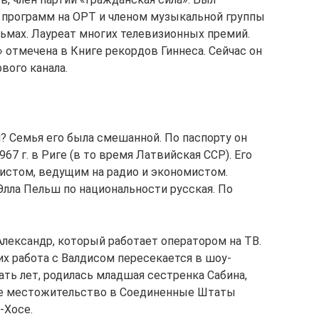
 программ на ОРТ и членом музыкальной группы
льмах. Лауреат многих телевизионных премий.
отмечена в Книге рекордов Гиннеса. Сейчас он
вого канала.
? Семья его была смешанной. По паспорту он
7 г. в Риге (в то время Латвийская ССР). Его
истом, ведущим на радио и экономистом.
 Элла Пельш по национальности русская. По
Александр, который работает оператором на ТВ.
х работа с Валдисом пересекается в шоу-
ть лет, родилась младшая сестренка Сабина,
ое местожительство в Соединенные Штаты
-Хосе.