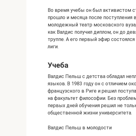
Во время учебы он был активистом ст
прошло и месяца после поступления в
молодежный театр московского вуза,
как Валдис получил диплом, он до дев
труппе. А его первый эфир состоялс
лиги.
Учеба
Валдис Пельш с детства обладал неп
языков. В 1983 году он с отличием о
французского в Риге и решил поступ
на факультет философии. Без проблем
первых дней обучения решил не тольк
общественной жизни университета.
Валдис Пельш в молодости