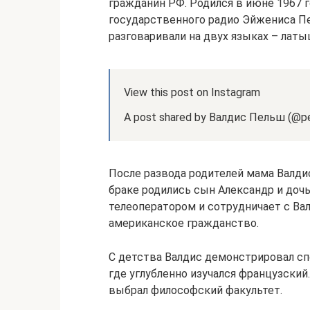
гражданин РФ. Родился в июне 1967 
государственного радио Эйжениса Пе
разговаривали на двух языках – лат
View this post on Instagram
A post shared by Валдис Пельш (@pe
После развода родителей мама Валди
браке родились сын Александр и дочь
телеоператором и сотрудничает с Вал
американское гражданство.
С детства Валдис демонстрировал спо
где углубленно изучался французский
выбрал философский факультет.