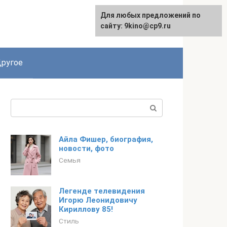
Для любых предложений по
English
сайту: 9kino@cp9.ru
ругое
Поиск:
Айла Фишер, биография,
новости, фото
Семья
Легенде телевидения
Игорю Леонидовичу
Кириллову 85!
Стиль