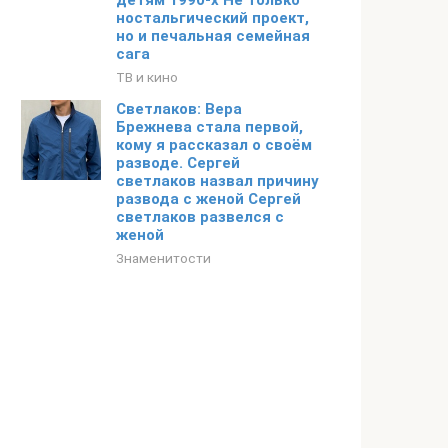
детям 1990-х Не только
ностальгический проект,
но и печальная семейная
сага
ТВ и кино
Светлаков: Вера
Брежнева стала первой,
кому я рассказал о своём
разводе. Сергей
светлаков назвал причину
развода с женой Сергей
светлаков развелся с
женой
Знаменитости