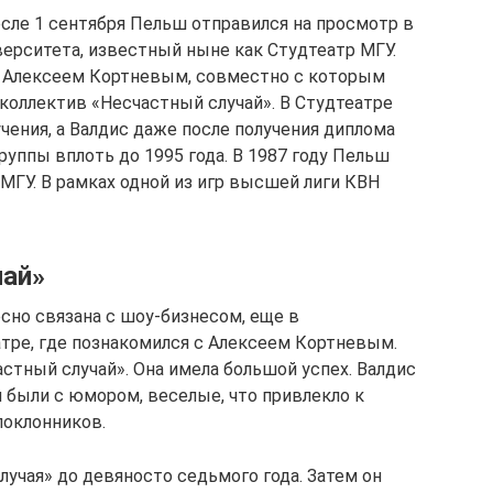
осле 1 сентября Пельш отправился на просмотр в
ерситета, известный ныне как Студтеатр МГУ.
с Алексеем Кортневым, совместно с которым
оллектив «Несчастный случай». В Студтеатре
чения, а Валдис даже после получения диплома
уппы вплоть до 1995 года. В 1987 году Пельш
 МГУ. В рамках одной из игр высшей лиги КВН
чай»
сно связана с шоу-бизнесом, еще в
атре, где познакомился с Алексеем Кортневым.
стный случай». Она имела большой успех. Валдис
 были с юмором, веселые, что привлекло к
поклонников.
лучая» до девяносто седьмого года. Затем он