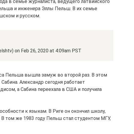
года в семье журналиста, ведущего латвийского
льша и инженера Эллы Пельш. В их семье
ышском и русском.
lshtv) on Feb 26, 2020 at 4:09am PST
са Пельша вышла замуж во второй раз. В этом
 Сабина. Александр сегодня работает
дисом, а Сабина переехала в США и получила
собности к языкам. В Риге он окончил школу,
. В том же 1983 году Пельш стал студентом МГУ,