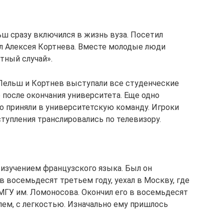
ьш сразу включился в жизнь вуза. Посетил
ил Алексея Кортнева. Вместе молодые люди
тный случай».
е Пельш и Кортнев выступали все студенческие
е после окончания университета. Еще одно
го приняли в университетскую команду. Игроки
ступления транслировались по телевизору.
 изучением французского языка. Был он
в восемьдесят третьем году, уехал в Москву, где
МГУ им. Ломоносова. Окончил его в восемьдесят
лем, с легкостью. Изначально ему пришлось