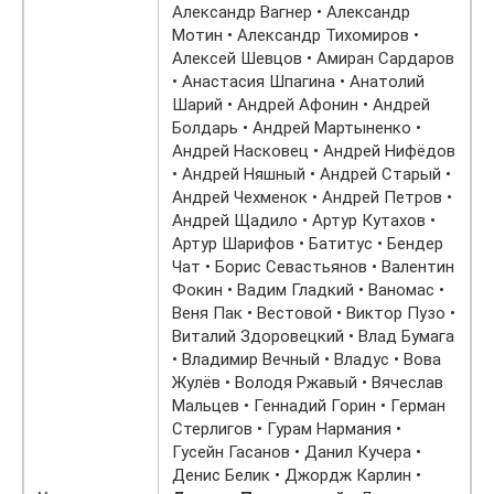
Александр Вагнер • Александр
Мотин • Александр Тихомиров •
Алексей Шевцов • Амиран Сардаров
• Анастасия Шпагина • Анатолий
Шарий • Андрей Афонин • Андрей
Болдарь • Андрей Мартыненко •
Андрей Насковец • Андрей Нифёдов
• Андрей Няшный • Андрей Старый •
Андрей Чехменок • Андрей Петров •
Андрей Щадило • Артур Кутахов •
Артур Шарифов • Батитус • Бендер
Чат • Борис Севастьянов • Валентин
Фокин • Вадим Гладкий • Ваномас •
Веня Пак • Вестовой • Виктор Пузо •
Виталий Здоровецкий • Влад Бумага
• Владимир Вечный • Владус • Вова
Жулёв • Володя Ржавый • Вячеслав
Мальцев • Геннадий Горин • Герман
Стерлигов • Гурам Нармания •
Гусейн Гасанов • Данил Кучера •
Денис Белик • Джордж Карлин •