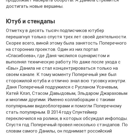
продолжает набирать обороты. А Данила стремится
достигать новые вершины.
Ютуб и стендапы
Отметку в десять тысяч подписчиков ютубер
перешагнул только спустя трех лет своей деятельности.
Скорее всего, виной этому была занятость Поперечного
на сторонних проектов. Один из них портал
«Спасибоева», где Даня числился сценаристом и
выполнял техническую работу. Но даже после ухода с
«Евы» Данила не стал концентрироваться только на
своем канале. К тому моменту Поперечный уже был
сторожилой ютуба и отлично знал всю тусовку изнутри.
Даня Поперечный подружился с Русланом Усачевым,
Катей Клэп, Стасом Давыдовым, Эльдаром Джараховым
и многими другими. Именно коллаборации с такими
популярными видеоблогерами и помогли Поперечному
стать популярным. В 2014 году Спунтеймер
переключился на ролики, в которых обсуждал инфоподы.
Спустя год Поперечный провел несколько стэндапов. По
словам самого Данилы, он поднимает российский