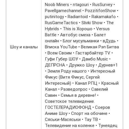
Noob Miners • ntagouri • RusSurvey •
Pavellgamechannel • PozzitifonShow •
putinitogy • Radiantoid • Rakamakafo •
RusGameTactics • Slivki Show • The
Hybrids • This is Хорошо • Versus
Battle • Автобус смеха • Балет
онлайн • Блог мусульманки • вДудь •
Шоу и каналы
Вписка YouTube • Великая Рэп Битва
• Всем Своим • Гастарбайтер TV •
Гуфи Губер ШОУ • Дамбо Music •
ДЕПРСНА • Дружко Шоу • Дурнев+1
• Земля Роду нашого • Интересный
Фикус (Витя Фикус, Сергей
Интересный) • Канал РПЦ • Красный
Канал • Разведопрос • Савелий
Савин • Семья в деревне! •
Советское телевидение.
ГОСТЕЛЕРАДИОФОНД • Соеров
Аниме Шоу • Спорт на обочине •
Сяськи-Масяськи • Тау ТВ •
Телевидение на коленке • Тунеядец