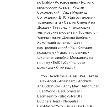
по Diablo • Розовое вино • Ролик с
прокурором Крыма • Руслан
Соколовский • Саша Меламуд •
Сотрудники ДПС Уфы остановили
трансвестита • Сталик Смелый на
Дожде • Тает лёд • Танцующие
ульяновские курсанты • Тро-ло-ло •
Уличная магия Дэвида Блейна •
Хохочущий испанец • Цвет
настроения синий • Челябинские
пожарные • Чувак, это рэпчик •
Школьная линейка. Москаляку на
гилляку • ЯсЮТуба • Человек-
молекула • Очки надо?
55х55 • AcademeG •AHADOVA • Akella
• Alex Angel • Anastasiz • AnchikM •
AniDuckStudio • Anny May • AntonScar
• BadiWorld • BadComedian •
Badmaestro • BlackSilverUfa •
ButchersHead • Cleopatra •
DarkMatter2525 • Denaz Grief • E;R •