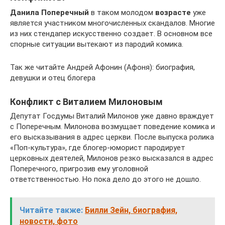
Данила Поперечный
в таком молодом
возрасте
уже
является участником многочисленных скандалов. Многие
из них стендапер искусственно создает. В основном все
спорные ситуации вытекают из пародий комика.
Так же читайте Андрей Афонин (Афоня): биография,
девушки и отец блогера
Конфликт с Виталием Милоновым
Депутат Госдумы Виталий Милонов уже давно враждует
с Поперечным. Милонова возмущает поведение комика и
его высказывания в адрес церкви. После выпуска ролика
«Поп-культура», где блогер-юморист пародирует
церковных деятелей, Милонов резко высказался в адрес
Поперечного, пригрозив ему уголовной
ответственностью. Но пока дело до этого не дошло.
Читайте также:
Билли Зейн, биография,
новости, фото