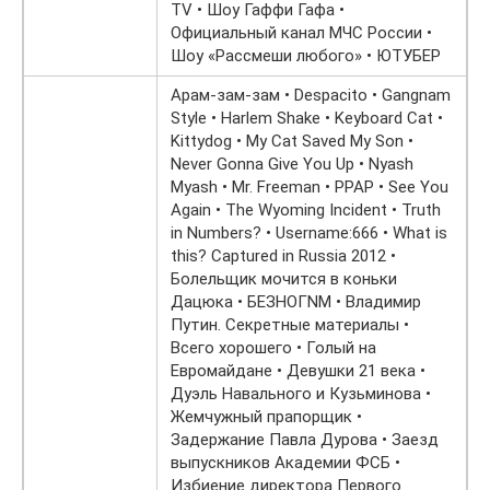
TV • Шоу Гаффи Гафа •
Официальный канал МЧС России •
Шоу «Рассмеши любого» • ЮТУБЕР
Арам-зам-зам • Despacito • Gangnam
Style • Harlem Shake • Keyboard Cat •
Kittydog • My Cat Saved My Son •
Never Gonna Give You Up • Nyash
Myash • Mr. Freeman • PPAP • See You
Again • The Wyoming Incident • Truth
in Numbers? • Username:666 • What is
this? Captured in Russia 2012 •
Болельщик мочится в коньки
Дацюка • БЕЗНОГNМ • Владимир
Путин. Секретные материалы •
Всего хорошего • Голый на
Евромайдане • Девушки 21 века •
Дуэль Навального и Кузьминова •
Жемчужный прапорщик •
Задержание Павла Дурова • Заезд
выпускников Академии ФСБ •
Избиение директора Первого