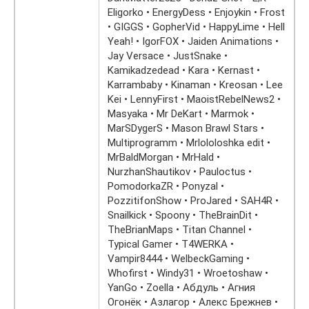
Eligorko • EnergyDess • Enjoykin • Frost
• GIGGS • GopherVid • HappyLime • Hell
Yeah! • IgorFOX • Jaiden Animations •
Jay Versace • JustSnake •
Kamikadzedead • Kara • Kernast •
Karrambaby • Kinaman • Kreosan • Lee
Kei • LennyFirst • MaoistRebelNews2 •
Masyaka • Mr DeKart • Marmok •
MarSDygerS • Mason Brawl Stars •
Multiprogramm • Mrlololoshka edit •
MrBaldMorgan • MrHald •
NurzhanShautikov • Pauloctus •
PomodorkaZR • Ponyzal •
PozzitifonShow • ProJared • SAH4R •
Snailkick • Spoony • TheBrainDit •
TheBrianMaps • Titan Channel •
Typical Gamer • T4WERKA •
Vampir8444 • WelbeckGaming •
Whofirst • Windy31 • Wroetoshaw •
YanGo • Zoella • Абдуль • Агния
Огонёк • Азлагор • Алекс Брежнев •