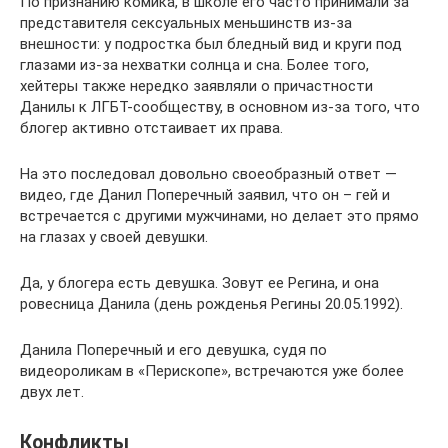
По признанию комика, в школе его часто принимали за
представителя сексуальных меньшинств из-за
внешности: у подростка был бледный вид и круги под
глазами из-за нехватки солнца и сна. Более того,
хейтеры также нередко заявляли о причастности
Данилы к ЛГБТ-сообществу, в основном из-за того, что
блогер активно отстаивает их права.
На это последовал довольно своеобразный ответ —
видео, где Данил Поперечный заявил, что он – гей и
встречается с другими мужчинами, но делает это прямо
на глазах у своей девушки.
Да, у блогера есть девушка. Зовут ее Регина, и она
ровесница Данила (день рожденья Регины 20.05.1992).
Данила Поперечный и его девушка, судя по
видеороликам в «Перископе», встречаются уже более
двух лет.
Конфликты