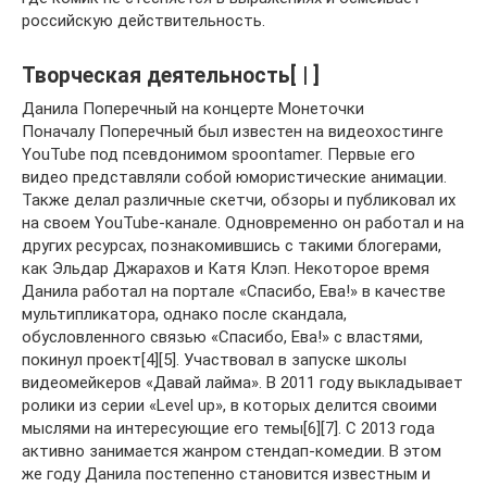
российскую действительность.
Творческая деятельность[ | ]
Данила Поперечный на концерте Монеточки
Поначалу Поперечный был известен на видеохостинге
YouTube под псевдонимом spoontamer. Первые его
видео представляли собой юмористические анимации.
Также делал различные скетчи, обзоры и публиковал их
на своем YouTube-канале. Одновременно он работал и на
других ресурсах, познакомившись с такими блогерами,
как Эльдар Джарахов и Катя Клэп. Некоторое время
Данила работал на портале «Спасибо, Ева!» в качестве
мультипликатора, однако после скандала,
обусловленного связью «Спасибо, Ева!» с властями,
покинул проект[4][5]. Участвовал в запуске школы
видеомейкеров «Давай лайма». В 2011 году выкладывает
ролики из серии «Level up», в которых делится своими
мыслями на интересующие его темы[6][7]. С 2013 года
активно занимается жанром стендап-комедии. В этом
же году Данила постепенно становится известным и