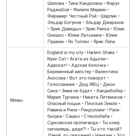
Шилова • Тина Канделаки • Фарух
Раджабов • Филипп Марвин •
Фирамир• Честный Рэй • Шарпик •
Эльдар Богунов • Эльдар Джарахов
• Эрик Давидыч • Эрик Рикка • Юлик
Онешко • Юлия Латынина • Юлия
Пушман • Ян Топлес • Ярик Лапа
England is my city • Harlem Shake •
Nyan Cat • Агата из Адыгеи •
Адвокат! • Адская белочка •
Беременный хипстер • Валентина
Аносова • Вот это поворот •
Голосование • Дед ИВЦ • Джон
Сина • Зима не будет • Кандибобер •
Мария Турчина • Никита Литвинков •
Мемы
Опасный поцык • Плоская Земля •
Равина и Рина • Рикроллинг • Руки-
базуки • Сашко • Стеклобаба •
Сурковская пропаганда • Ты кому
сигналишь, дядя?! • Ты кто такой?
Давай, до свидания! • Чумазик • Это