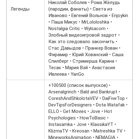
Николай Соболев • Рома Жёлудь
Легенды
(пародии, фанаты) • Света из
Иваново • Евгений Вольнов • Enjoykin
• Паша Микус • MrLololoshka •
Nostalgia Critic • Wylsacom •
Злобный видеоигровой задрот •
Как это следовало закончить •
Стас Давыдов • Пранкер Вован •
Фирамир • Юрий Хованский • Саша
Спилберг • Стримерша Карина •
Тесак • Мария Вэй • Анастасия
Ивлеева • YanGo
+100500 (список выпусков) •
Arsenalgrinch • Bald and Bankrupt •
CoreshAndShkolotaVEV • DaiFiveTop •
DevTipsForDesigners • Dota Watafak •
ELLO • Get Movies • Jove • Hot
Psychologies • HowToBasic •
Instasamka • Jove • KlassikaYT •
KlizmaTV • Kreosan • Matreshka TV •
MineworksAnimation • NEMAGIA •