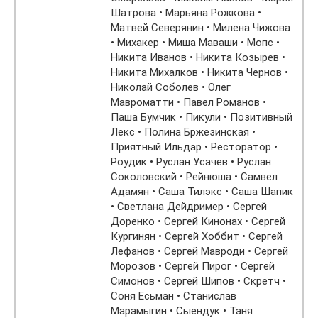
Шатрова • Марьяна Рожкова •
Матвей Северянин • Милена Чижова
• Михакер • Миша Маваши • Мопс •
Никита Иванов • Никита Козырев •
Никита Михалков • Никита Чернов •
Николай Соболев • Олег
Мавроматти • Павел Романов •
Паша Бумчик • Пикули • Позитивный
Лекс • Полина Бржезинская •
Приятный Ильдар • Ресторатор •
Роудик • Руслан Усачев • Руслан
Соколовский • Рейнюша • Самвел
Адамян • Саша Тилэкс • Саша Шапик
• Светлана Дейдример • Сергей
Доренко • Сергей Кинонах • Сергей
Кургинян • Сергей Хоббит • Сергей
Лефанов • Сергей Мавроди • Сергей
Морозов • Сергей Пирог • Сергей
Симонов • Сергей Шипов • Скретч •
Соня Есьман • Станислав
Марамыгин • Сыендук • Таня