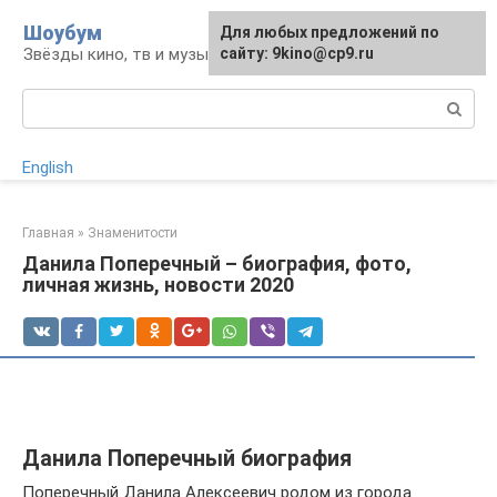
Перейти
Шоубум
Для любых предложений по
к
Звёзды кино, тв и музыки
сайту: 9kino@cp9.ru
контенту
Поиск:
English
Главная
»
Знаменитости
Данила Поперечный – биография, фото,
личная жизнь, новости 2020
Данила Поперечный биография
Поперечный Данила Алексеевич родом из города