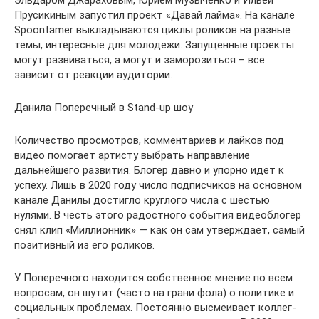
Эльдаром Джараховым, Юрием Музыченко и Ильей
Прусикиным запустил проект «Давай лайма». На канале
Spoontamer выкладываются циклы роликов на разные
темы, интересные для молодежи. Запущенные проекты
могут развиваться, а могут и заморозиться – все
зависит от реакции аудитории.
Данила Поперечный в Stand-up шоу
Количество просмотров, комментариев и лайков под
видео помогает артисту выбрать направление
дальнейшего развития. Блогер давно и упорно идет к
успеху. Лишь в 2020 году число подписчиков на основном
канале Данилы достигло круглого числа с шестью
нулями. В честь этого радостного события видеоблогер
снял клип «Миллионник» — как он сам утверждает, самый
позитивный из его роликов.
У Поперечного находится собственное мнение по всем
вопросам, он шутит (часто на грани фола) о политике и
социальных проблемах. Постоянно высмеивает коллег-