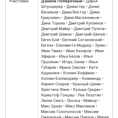
Участники
Данила Поперечный
• Дарья
Штрошерер • Демастер • Денис
Васильев • Дима Вектор • Дима
Ермузевич • Дима Масленников •
Дина Торкиа • Дмитрий Куплинов •
Дмитрий Майер • Дмитрий Пучков •
Дмитрий Шамов • Дмитрий Шилов •
Евген Бой • Евгений Сатановский •
Евгеха • Елизавета Мадрид • Зулин •
Иван Гамаз • Иван Казаров • Иван
Эфиров • Илья Белов • Илья
Прусикин • Игорь Синяк • Илья
Губарев • Ирина Смелая • Катя
Адушкина • Ксения Хоффман •
Коллин Бэллинджер • Коммандр •
Кирилл Соеров • Красный Циник •
Кристина Финк • Кузьма Гридин •
Кшиштоф Гонцяш • Лев Лазутин •
Лилли Сингх • Лиззка • Майкер •
Макс Браун • Макс Максимов •
Максим Голополосов • Максим
Ожерельев • Максим Павлов • Мария