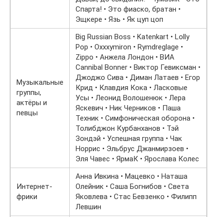
Спарта! • Это фиаско, братан •
Эщкере • Язь • Як цуп цоп
Big Russian Boss • Katenkart • Lolly
Pop • Oxxxymiron • Rymdreglage •
Zippo • Анжела Лондон • ВИА
Cannibal Bonner • Виктор Гевиксман •
Джоджо Сива • Диман Латаев • Егор
Музыкальные
Крид • Клавдия Кока • Ласковые
группы,
Усы • Леонид Волошенюк • Лера
актёры и
Яскевич • Ник Черников • Паша
певцы
Техник • Симфоническая оборона •
Толибджон Курбанханов • Тэй
Зондэй • Успешная группа • Чак
Норрис • Эльбрус Джанмирзоев •
Эля Чавес • ЯрмаК • Ярослава Колес
Анна Ивкина • Мацевко • Наташа
Интернет-
Олейник • Саша Богнибов • Света
фрики
Яковлева • Стас Бевзенко • Филипп
Левшин