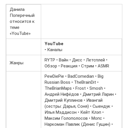
Данила
Поперечный
относится к
теме
«YouTube»
YouTube
• Каналы
RYTP • Вайн • Дисс • Летсплей •
Жанры
Обзор • Реакция • Стрим • ASMR
PewDiePie • BadComedian • Big
Russian Boss • TheBrainDit •
TheBrianMaps • Frost • Smosh •
Андрей Нифёдов • Дмитрий Ларин •
Дмитрий Куплинов • Ивангай
(сестры: Дарья, Соня) • Сыендук •
Илья Мэддисон • Кейт Клэп •
Максим Голополосов • Мопс •
Наркоман Павлик (Денис Гущин) •