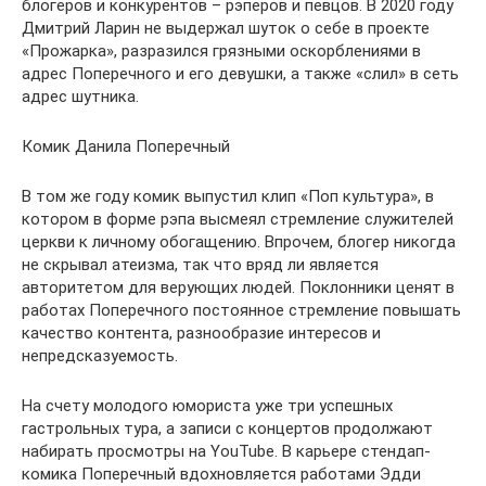
блогеров и конкурентов – рэперов и певцов. В 2020 году
Дмитрий Ларин не выдержал шуток о себе в проекте
«Прожарка», разразился грязными оскорблениями в
адрес Поперечного и его девушки, а также «слил» в сеть
адрес шутника.
Комик Данила Поперечный
В том же году комик выпустил клип «Поп культура», в
котором в форме рэпа высмеял стремление служителей
церкви к личному обогащению. Впрочем, блогер никогда
не скрывал атеизма, так что вряд ли является
авторитетом для верующих людей. Поклонники ценят в
работах Поперечного постоянное стремление повышать
качество контента, разнообразие интересов и
непредсказуемость.
На счету молодого юмориста уже три успешных
гастрольных тура, а записи с концертов продолжают
набирать просмотры на YouTube. В карьере стендап-
комика Поперечный вдохновляется работами Эдди