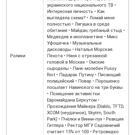
украинского национального ТВ •
Интересная личность • Как
выглядела схема? • Ломай меня
полностью • Лягушка в среде
обитания • Майдан, грёбаный стыд •
Медведев и инопланетяне • Микс
Уфошечка • Музыкальные
дисководы • Наталья Морская
Ролики
Пехота • Няня с отрезанной
головой в Москве • Омские
сыроделы • Панк-молебен Pussy
Riot • Падарак Путину • Писающий
полицейский • Повар • Порошенко
посылает Навинского на три буквы
• Похищение активистки
Евромайдана Беркутом •
Прохождения Майкера (Diablo, TFTD,
XCOM (неудачное), Skyrim, South
Park) • Пчёлки и Винни-пух • Реакция
Гитлера • Ректор МГУ Садовничий
считает 15% от 100 • Ретровидео