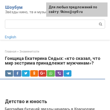
Перейти
Шоубум
Для любых предложений по
к
Звёзды кино, тв и музыки
сайту: 9kino@cp9.ru
контенту
Поиск:
English
Главная
»
Знаменитости
Гонщица Екатерина Седых: «кто сказал, что
мир экстрима принадлежит мужчинам»?
Детство и юность
Биография будущей звезды началась в Краснодаре.