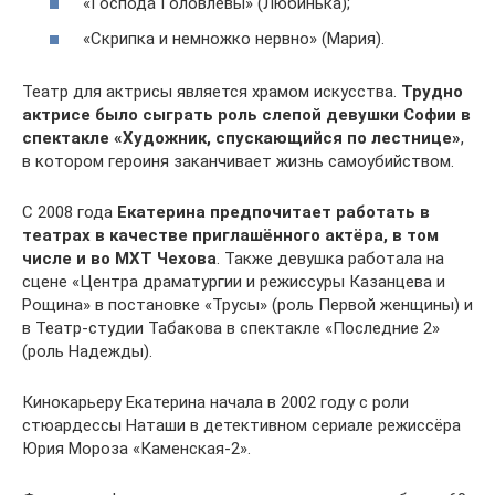
«Господа Головлёвы» (Любинька);
«Скрипка и немножко нервно» (Мария).
Театр для актрисы является храмом искусства.
Трудно
актрисе было сыграть роль слепой девушки Софии в
спектакле «Художник, спускающийся по лестнице»
,
в котором героиня заканчивает жизнь самоубийством.
С 2008 года
Екатерина предпочитает работать в
театрах в качестве приглашённого актёра, в том
числе и во МХТ Чехова
. Также девушка работала на
сцене «Центра драматургии и режиссуры Казанцева и
Рощина» в постановке «Трусы» (роль Первой женщины) и
в Театр-студии Табакова в спектакле «Последние 2»
(роль Надежды).
Кинокарьеру Екатерина начала в 2002 году с роли
стюардессы Наташи в детективном сериале режиссёра
Юрия Мороза «Каменская-2».