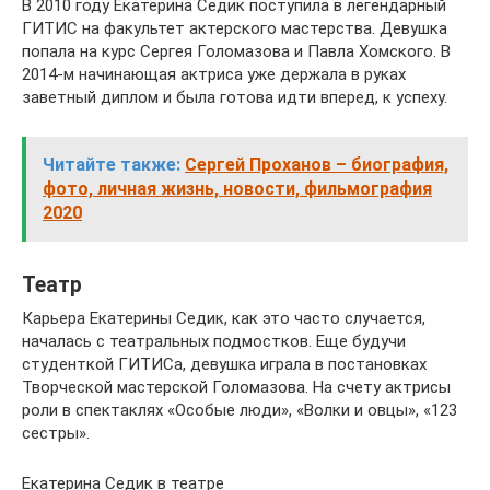
В 2010 году Екатерина Седик поступила в легендарный
ГИТИС на факультет актерского мастерства. Девушка
попала на курс Сергея Голомазова и Павла Хомского. В
2014-м начинающая актриса уже держала в руках
заветный диплом и была готова идти вперед, к успеху.
Читайте также:
Сергей Проханов – биография,
фото, личная жизнь, новости, фильмография
2020
Театр
Карьера Екатерины Седик, как это часто случается,
началась с театральных подмостков. Еще будучи
студенткой ГИТИСа, девушка играла в постановках
Творческой мастерской Голомазова. На счету актрисы
роли в спектаклях «Особые люди», «Волки и овцы», «123
сестры».
Екатерина Седик в театре