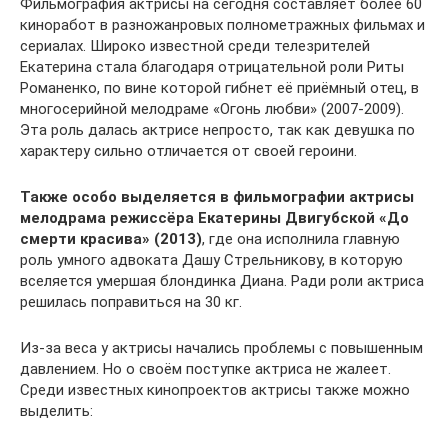
Фильмография актрисы на сегодня составляет более 60
киноработ в разножанровых полнометражных фильмах и
сериалах. Широко известной среди телезрителей
Екатерина стала благодаря отрицательной роли Риты
Романенко, по вине которой гибнет её приёмный отец, в
многосерийной мелодраме «Огонь любви» (2007-2009).
Эта роль далась актрисе непросто, так как девушка по
характеру сильно отличается от своей героини.
Также особо выделяется в фильмографии актрисы
мелодрама режиссёра Екатерины Двигубской «До
смерти красива» (2013)
, где она исполнила главную
роль умного адвоката Дашу Стрельникову, в которую
вселяется умершая блондинка Диана. Ради роли актриса
решилась поправиться на 30 кг.
Из-за веса у актрисы начались проблемы с повышенным
давлением. Но о своём поступке актриса не жалеет.
Среди известных кинопроектов актрисы также можно
выделить: