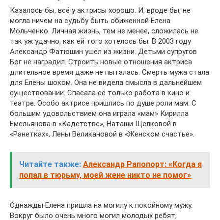
Казалось бы, всё у актрисы хорошо. И, вроде бы, не
могла ничем на судьбу быть обиженной Елена
Мольченко. Личная жизнь, тем не менее, сложилась не
так уж удачно, как ей того хотелось бы. В 2003 году
Александр Фатюшин ушёл из жизни. Детьми супругов
Бог не наградил. Строить новые отношения актриса
длительное время даже не пыталась. Смерть мужа стала
для Елены шоком. Она не видела смысла в дальнейшем
существовании. Спасала её только работа в кино и
театре. Особо актрисе пришлись по душе роли мам. С
большим удовольствием она играла «мам» Кирилла
Емельянова в «Кадетстве», Наташи Щелковой в
«Ранетках», Лены Великановой в «Женском счастье».
Читайте также:
Александр Рапопорт: «Когда я
попал в тюрьму, моей жене никто не помог»
Однажды Елена пришла на могилу к покойному мужу.
Вокруг было очень много могил молодых ребят,