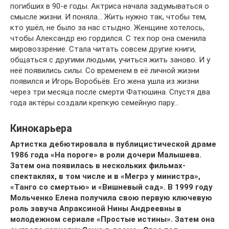
погибших в 90-е годы. Актриса начала задумываться о
смысле жизни. И поняла… Жить нужно так, чтобы тем,
кто ушёл, не было за нас стыдно. Женщине хотелось,
чтобы Александр ею гордился. С тех пор она сменила
мировоззрение. Стала читать совсем другие книги,
общаться с другими людьми, учиться жить заново. И у
неё появились силы. Со временем в её личной жизни
появился и Игорь Воробьёв. Его жена ушла из жизни
через три месяца после смерти Фатюшина. Спустя два
года актёры создали крепкую семейную пару…
Кинокарьера
Артистка дебютировала в публицистической драме
1986 года «На пороге» в роли дочери Малышева.
Затем она появилась в нескольких фильмах-
спектаклях, в том числе и в «Мегрэ у министра»,
«Танго со смертью» и «Вишневый сад». В 1999 году
Мольченко Елена получила свою первую ключевую
роль завуча Апраксиной Нины Андреевны в
молодежном сериале «Простые истины». Затем она