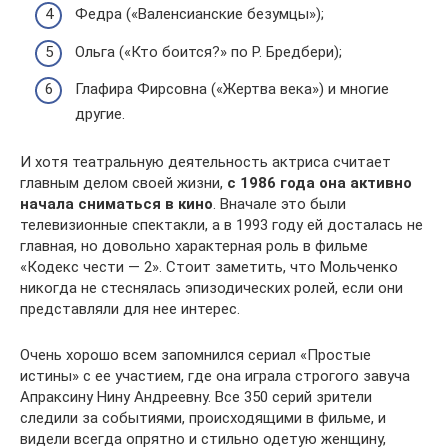
Федра («Валенсианские безумцы»);
Ольга («Кто боится?» по Р. Бредбери);
Глафира Фирсовна («Жертва века») и многие
другие.
И хотя театральную деятельность актриса считает
главным делом своей жизни,
с 1986 года она активно
начала сниматься в кино
. Вначале это были
телевизионные спектакли, а в 1993 году ей досталась не
главная, но довольно характерная роль в фильме
«Кодекс чести — 2». Стоит заметить, что Мольченко
никогда не стеснялась эпизодических ролей, если они
представляли для нее интерес.
Очень хорошо всем запомнился сериал «Простые
истины» с ее участием, где она играла строгого завуча
Апраксину Нину Андреевну. Все 350 серий зрители
следили за событиями, происходящими в фильме, и
видели всегда опрятно и стильно одетую женщину,