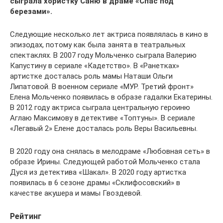
сыграла хористку Саню в драме «Спас под
березами».
Следующие несколько лет актриса появлялась в кино в
эпизодах, потому как была занята в театральных
спектаклях. В 2007 году Мольченко сыграла Валерию
Капустину в сериале «Кадетство». В «Ранетках»
артистке досталась роль мамы Наташи Ольги
Липатовой. В военном сериале «МУР. Третий фронт»
Елена Мольченко появилась в образе гадалки Екатерины.
В 2012 году актриса сыграла центральную героиню
Аглаю Максимову в детективе «Топтуны». В сериале
«Легавый 2» Елене досталась роль Веры Васильевны.
В 2020 году она снялась в мелодраме «Любовная сеть» в
образе Ирины. Следующей работой Мольченко стала
Дуся из детектива «Шакал». В 2020 году артистка
появилась в 6 сезоне драмы «Склифосовский» в
качестве акушера и мамы Гвоздевой.
Рейтинг