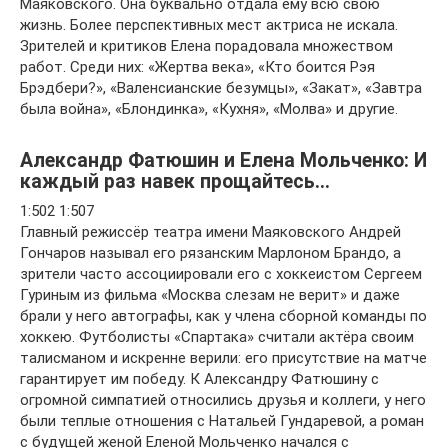
Маяковского. Она буквально отдала ему всю свою
жизнь. Более перспективных мест актриса не искала.
Зрителей и критиков Елена порадовала множеством
работ. Среди них: «Жертва века», «Кто боится Рэя
Брэдбери?», «Валенсианские безумцы», «Закат», «Завтра
была война», «Блондинка», «Кухня», «Молва» и другие.
Александр Фатюшин и Елена Мольченко: И
каждый раз навек прощайтесь…
1:502 1:507
Главный режиссёр театра имени Маяковского Андрей
Гончаров называл его рязанским Марлоном Брандо, а
зрители часто ассоциировали его с хоккеистом Сергеем
Гуриным из фильма «Москва слезам не верит» и даже
брали у него автографы, как у члена сборной команды по
хоккею. Футболисты «Спартака» считали актёра своим
талисманом и искренне верили: его присутствие на матче
гарантирует им победу. К Александру Фатюшину с
огромной симпатией относились друзья и коллеги, у него
были теплые отношения с Натальей Гундаревой, а роман
с будущей женой Еленой Мольченко начался с