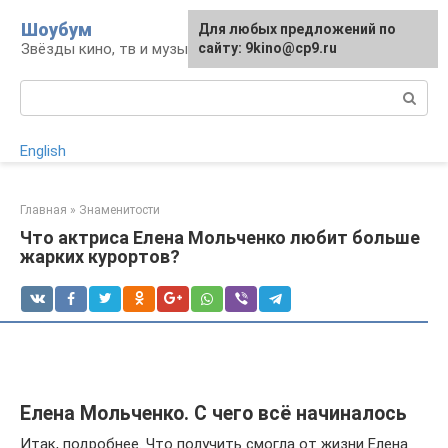
Перейти
Шоубум
Для любых предложений по
к
Звёзды кино, тв и музыки
сайту: 9kino@cp9.ru
контенту
Поиск:
English
Главная
»
Знаменитости
Что актриса Елена Мольченко любит больше
жарких курортов?
Елена Мольченко. С чего всё начиналось
Итак, подробнее. Что получить смогла от жизни Елена