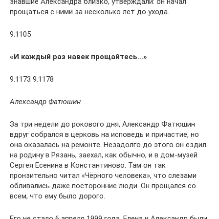
знавшие Александра близко, утверждали: он начал
прощаться с ними за несколько лет до ухода.
9:1105
«И каждый раз навек прощайтесь…»
9:1173 9:1178
Александр Фатюшин
За три недели до рокового дня, Александр Фатюшин
вдруг собрался в церковь на исповедь и причастие, но
она оказалась на ремонте. Незадолго до этого он ездил
на родину в Рязань, заехал, как обычно, и в дом-музей
Сергея Есенина в Константиново. Там он так
пронзительно читал «Чёрного человека», что слезами
обливались даже посторонние люди. Он прощался со
всем, что ему было дорого.
Его не стало 6 апреля 1999 года. Елена и Александр были