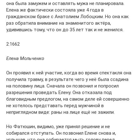
она была замужем и оставлять мужа не планировала.
Елена же фактически состояла уже 4 года в
гражданском браке с Анатолием Лобоцким. Но она как
раз обратила внимание на знаменитого актёра,
удивившись тому, что он до 35 лет так и не женился.
2:1662
Елена Мольченко
Он проявил к ней участие, когда во время спектакля она
получила травму, в результате чего у неё была ссадина
на половину лица. Сначала он позвонил и попросил
разрешения проведать Елену. Она отказала под
благовидным предлогом, на самом деле ей совершенно
не хотелось представать перед мужчиной в
неприглядном виде: раны на лице ещё не зажили.
Но Фатюшин, видимо, уже принял решение и не
собирался отступать. Он позвонил Елене снова и,
услышав, что она собирается мыть голову перед