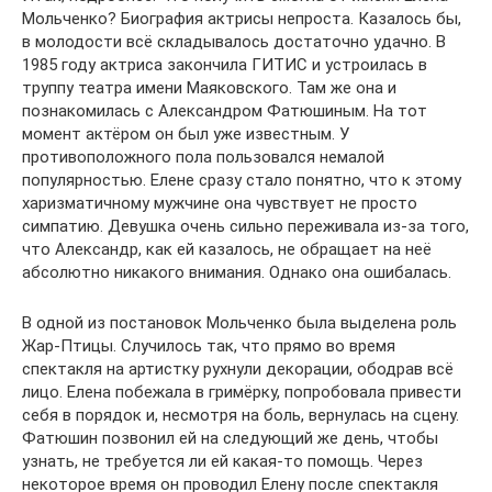
Мольченко? Биография актрисы непроста. Казалось бы,
в молодости всё складывалось достаточно удачно. В
1985 году актриса закончила ГИТИС и устроилась в
труппу театра имени Маяковского. Там же она и
познакомилась с Александром Фатюшиным. На тот
момент актёром он был уже известным. У
противоположного пола пользовался немалой
популярностью. Елене сразу стало понятно, что к этому
харизматичному мужчине она чувствует не просто
симпатию. Девушка очень сильно переживала из-за того,
что Александр, как ей казалось, не обращает на неё
абсолютно никакого внимания. Однако она ошибалась.
В одной из постановок Мольченко была выделена роль
Жар-Птицы. Случилось так, что прямо во время
спектакля на артистку рухнули декорации, ободрав всё
лицо. Елена побежала в гримёрку, попробовала привести
себя в порядок и, несмотря на боль, вернулась на сцену.
Фатюшин позвонил ей на следующий же день, чтобы
узнать, не требуется ли ей какая-то помощь. Через
некоторое время он проводил Елену после спектакля