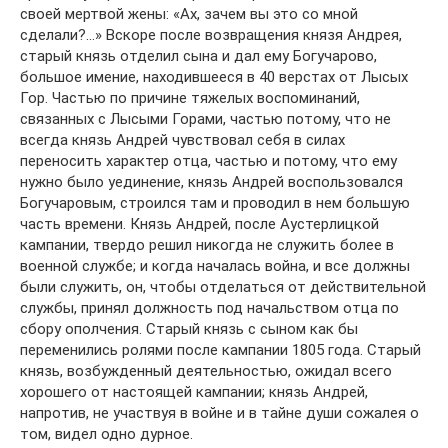
своей мертвой жены: «Ах, зачем вы это со мной
сделали?…» Вскоре после возвращения князя Андрея,
старый князь отделил сына и дал ему Богучарово,
большое имение, находившееся в 40 верстах от Лысых
Гор. Частью по причине тяжелых воспоминаний,
связанных с Лысыми Горами, частью потому, что не
всегда князь Андрей чувствовал себя в силах
переносить характер отца, частью и потому, что ему
нужно было уединение, князь Андрей воспользовался
Богучаровым, строился там и проводил в нем большую
часть времени. Князь Андрей, после Аустерлицкой
кампании, твердо pешил никогда не служить более в
военной службе; и когда началась война, и все должны
были служить, он, чтобы отделаться от действительной
службы, принял должность под начальством отца по
сбору ополчения. Старый князь с сыном как бы
переменились ролями после кампании 1805 года. Старый
князь, возбужденный деятельностью, ожидал всего
хорошего от настоящей кампании; князь Андрей,
напротив, не участвуя в войне и в тайне души сожалея о
том, видел одно дурное.