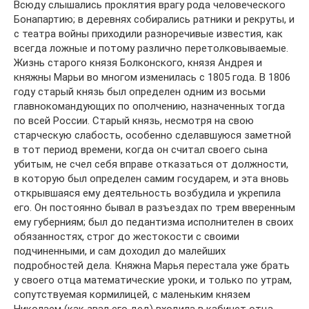
Всюду слышались проклятия врагу рода человеческого
Бонапартию; в деревнях собирались ратники и рекруты, и
с театра войны приходили разноречивые известия, как
всегда ложные и потому различно перетолковываемые.
Жизнь старого князя Болконского, князя Андрея и
княжны Марьи во многом изменилась с 1805 года. В 1806
году старый князь был определен одним из восьми
главнокомандующих по ополчению, назначенных тогда
по всей России. Старый князь, несмотря на свою
старческую слабость, особенно сделавшуюся заметной
в тот период времени, когда он считал своего сына
убитым, не счел себя вправе отказаться от должности,
в которую был определен самим государем, и эта вновь
открывшаяся ему деятельность возбудила и укрепила
его. Он постоянно бывал в разъездах по трем вверенным
ему губерниям; был до педантизма исполнителен в своих
обязанностях, строг до жестокости с своими
подчиненными, и сам доходил до малейших
подробностей дела. Княжна Марья перестала уже брать
у своего отца математические уроки, и только по утрам,
сопутствуемая кормилицей, с маленьким князем