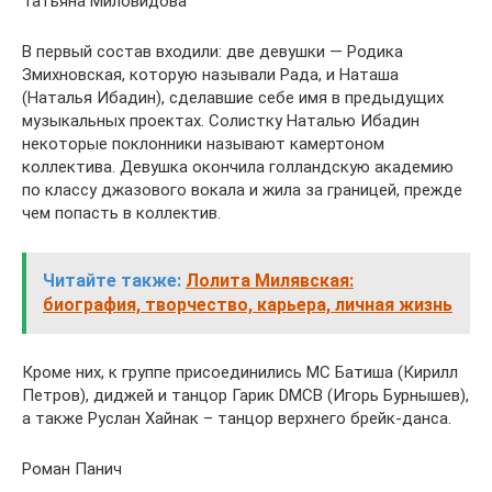
Татьяна Миловидова
В первый состав входили: две девушки — Родика
Змихновская, которую называли Рада, и Наташа
(Наталья Ибадин), сделавшие себе имя в предыдущих
музыкальных проектах. Солистку Наталью Ибадин
некоторые поклонники называют камертоном
коллектива. Девушка окончила голландскую академию
по классу джазового вокала и жила за границей, прежде
чем попасть в коллектив.
Читайте также:
Лолита Милявская:
биография, творчество, карьера, личная жизнь
Кроме них, к группе присоединились MC Батиша (Кирилл
Петров), диджей и танцор Гарик DMCB (Игорь Бурнышев),
а также Руслан Хайнак – танцор верхнего брейк-данса.
Роман Панич