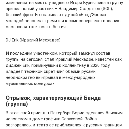
изменения: на место ушедшего Игоря Бурнышева в группу
пришел новый участник – Владимир Солдатов (SOL),
бывший фрон. Его называют душой «Банд’Эроса»:
молодой человек стремится к самосовершенствованию,
осознавая тщетность бытия.
DJ Erik (Ираклий Месхадзе)
И последним участником, который замкнул состав
группы на сегодня, стал Ираклий Месхадзе, известен как
диджей Erik, примкнувший к коллективу в 2020 году.
Владеет техникой скретчинг обеими руками,
неоднократно выигрывал в международных
музыкальных конкурсах.
Отрывок, характеризующий Банда
(группа)
В этот свой приезд в Петербург Борис сделался близким
человеком в доме графини Безуховой. Война
разгоралась, и театр ее приближался к русским границам.