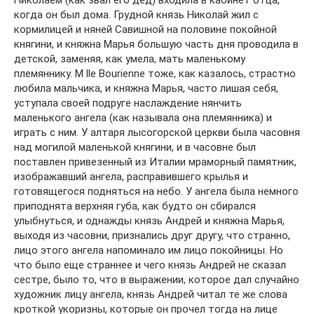
Николаем (как звал его дед) входила в кабинет отца,
когда он был дома. Грудной князь Николай жил с
кормилицей и няней Савишной на половине покойной
княгини, и княжна Марья большую часть дня проводила в
детской, заменяя, как умела, мать маленькому
племяннику. M lle Bourienne тоже, как казалось, страстно
любила мальчика, и княжна Марья, часто лишая себя,
уступала своей подруге наслаждение нянчить
маленького ангела (как называла она племянника) и
играть с ним. У алтаря лысогорской церкви была часовня
над могилой маленькой княгини, и в часовне был
поставлен привезенный из Италии мраморный памятник,
изображавший ангела, расправившего крылья и
готовящегося подняться на небо. У ангела была немного
приподнята верхняя губа, как будто он сбирался
улыбнуться, и однажды князь Андрей и княжна Марья,
выходя из часовни, признались друг другу, что странно,
лицо этого ангела напоминало им лицо покойницы. Но
что было еще страннее и чего князь Андрей не сказал
сестре, было то, что в выражении, которое дал случайно
художник лицу ангела, князь Андрей читал те же слова
кроткой укоризны, которые он прочел тогда на лице