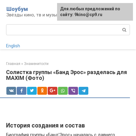
Перейти
Шоубум
Для любых предложений по
к
Звёзды кино, тв и музыки
сайту: 9kino@cp9.ru
контенту
Поиск:
English
Главная
»
Знаменитости
Солистка группы «Банд Эрос» разделась для
MAXIM (Фото)
История создания и состав
Биография группы «Банд’Эрос» началась с давнего